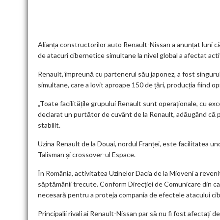
b
er
l
di
dI
s
l
es
o
t
n
A
t
k
o
p
k
p
Alianța constructorilor auto Renault-Nissan a anunțat luni că
de atacuri cibernetice simultane la nivel global a afectat acti
Renault, împreună cu partenerul său japonez, a fost singuru
simultane, care a lovit aproape 150 de țări, producția fiind op
„Toate facilitățile grupului Renault sunt operaționale, cu exce
declarat un purtător de cuvânt de la Renault, adăugând că pr
stabilit.
Uzina Renault de la Douai, nordul Franței, este facilitatea
Talisman și crossover-ul Espace.
În România, activitatea Uzinelor Dacia de la Mioveni a revenit
săptămânii trecute. Conform Direcției de Comunicare din cad
necesară pentru a proteja compania de efectele atacului cib
Principalii rivali ai Renault-Nissan par să nu fi fost afectaț