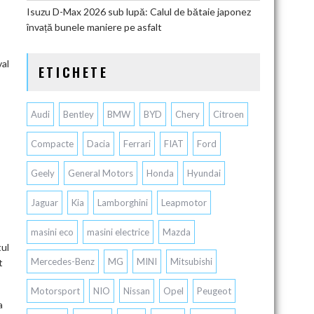
Isuzu D-Max 2026 sub lupă: Calul de bătaie japonez
învață bunele maniere pe asfalt
val
ETICHETE
Audi
Bentley
BMW
BYD
Chery
Citroen
Compacte
Dacia
Ferrari
FIAT
Ford
Geely
General Motors
Honda
Hyundai
Jaguar
Kia
Lamborghini
Leapmotor
masini eco
masini electrice
Mazda
tul
Mercedes-Benz
MG
MINI
Mitsubishi
t
Motorsport
NIO
Nissan
Opel
Peugeot
a