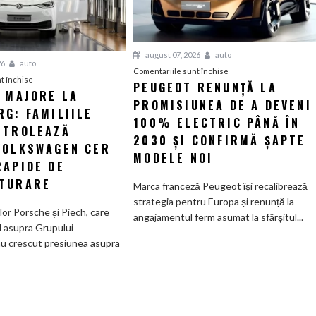
august 07, 2026
auto
26
auto
pentru
Comentariile sunt închise
pentru
t închise
PEUGEOT RENUNȚĂ LA
Peugeot
I MAJORE LA
Tensiuni
PROMISIUNEA DE A DEVENI
renunță
G: FAMILIILE
majore
la
100% ELECTRIC PÂNĂ ÎN
la
NTROLEAZĂ
promisiunea
2030 ȘI CONFIRMĂ ȘAPTE
Wolfsburg:
VOLKSWAGEN CER
de
MODELE NOI
Familiile
RAPIDE DE
a
care
deveni
TURARE
Marca franceză Peugeot își recalibrează
controlează
100%
strategia pentru Europa și renunță la
Grupul
electric
ilor Porsche și Piëch, care
angajamentul ferm asumat la sfârșitul...
Volkswagen
până
l asupra Grupului
cer
în
u crescut presiunea asupra
măsuri
2030
rapide
și
de
confirmă
restructurare
șapte