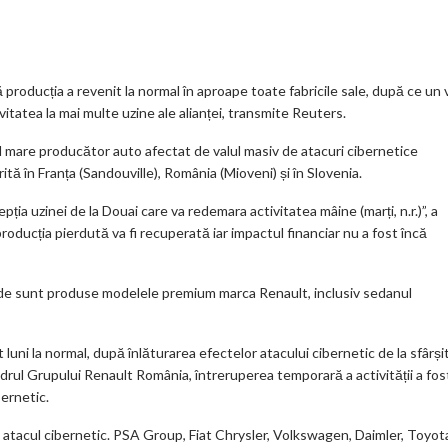
o
gl
ur
je
.
e_
n
az
co
b
al
ă
m
o
 producția a revenit la normal în aproape toate fabricile sale, după ce un 
vitatea la mai multe uzine ale alianței, transmite Reuters.
o
l mare producător auto afectat de valul masiv de atacuri cibernetice
k
rită în Franța (Sandouville), România (Mioveni) și în Slovenia.
m
pția uzinei de la Douai care va redemara activitatea mâine (marți, n.r.)”, a
ar
oducția pierdută va fi recuperată iar impactul financiar nu a fost încă
ks
 unde sunt produse modelele premium marca Renault, inclusiv sedanul
 luni la normal, după înlăturarea efectelor atacului cibernetic de la sfârși
rul Grupului Renault România, întreruperea temporară a activității a fos
ernetic.
i de atacul cibernetic. PSA Group, Fiat Chrysler, Volkswagen, Daimler, Toyot