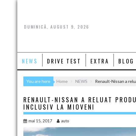
Skip
to
content
DUMINICĂ, AUGUST 9, 2026
NEWS
DRIVE TEST
EXTRA
BLOG
You are here
Home
NEWS
Renault-Nissan a reluat
RENAULT-NISSAN A RELUAT PRODU
INCLUSIV LA MIOVENI
mai 15, 2017
auto