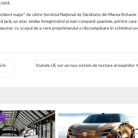
ctată.
 „incident major” de către Serviciul Național de Sănătate din Marea Britanie
 țară, un atac similar înregistrând și mari companii spaniole, printre care
mputer, cu scopul de a cere proprietarului o răscumpărare în schimbul un
i în
Statele UE vor un nou sistem de testare al mașinilor