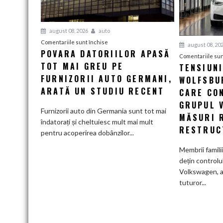
august 08, 2026
auto
pentru
Comentariile sunt închise
august 08, 20
POVARA DATORIILOR APASĂ
Povara
Comentariile sun
TOT MAI GREU PE
datoriilor
TENSIUN
apasă
FURNIZORII AUTO GERMANI,
WOLFSBUR
tot
ARATĂ UN STUDIU RECENT
CARE CO
mai
GRUPUL 
greu
Furnizorii auto din Germania sunt tot mai
MĂSURI 
pe
îndatorați și cheltuiesc mult mai mult
RESTRUC
furnizorii
pentru acoperirea dobânzilor...
auto
Membrii famili
germani,
dețin controlu
arată
Volkswagen, a
un
tuturor...
studiu
recent