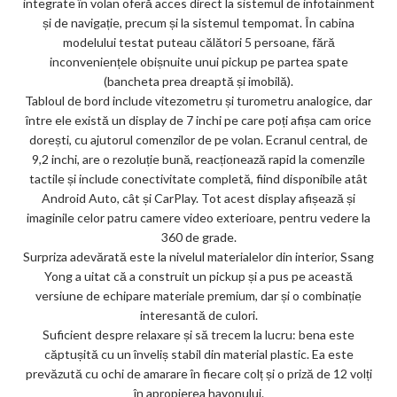
integrate în volan oferă acces direct la sistemul de infotainment
și de navigație, precum și la sistemul tempomat. În cabina
modelului testat puteau călători 5 persoane, fără
inconveniențele obișnuite unui pickup pe partea spate
(bancheta prea dreaptă și imobilă).
Tabloul de bord include vitezometru și turometru analogice, dar
între ele există un display de 7 inchi pe care poți afișa cam orice
dorești, cu ajutorul comenzilor de pe volan. Ecranul central, de
9,2 inchi, are o rezoluție bună, reacționează rapid la comenzile
tactile și include conectivitate completă, fiind disponibile atât
Android Auto, cât și CarPlay. Tot acest display afișează și
imaginile celor patru camere video exterioare, pentru vedere la
360 de grade.
Surpriza adevărată este la nivelul materialelor din interior, Ssang
Yong a uitat că a construit un pickup și a pus pe această
versiune de echipare materiale premium, dar și o combinație
interesantă de culori.
Suficient despre relaxare și să trecem la lucru: bena este
căptușită cu un înveliș stabil din material plastic. Ea este
prevăzută cu ochi de amarare în fiecare colț și o priză de 12 volți
în apropierea hayonului.