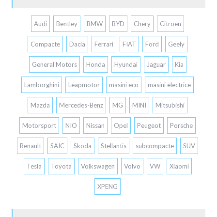
Audi
Bentley
BMW
BYD
Chery
Citroen
Compacte
Dacia
Ferrari
FIAT
Ford
Geely
General Motors
Honda
Hyundai
Jaguar
Kia
Lamborghini
Leapmotor
masini eco
masini electrice
Mazda
Mercedes-Benz
MG
MINI
Mitsubishi
Motorsport
NIO
Nissan
Opel
Peugeot
Porsche
Renault
SAIC
Skoda
Stellantis
subcompacte
SUV
Tesla
Toyota
Volkswagen
Volvo
VW
Xiaomi
XPENG