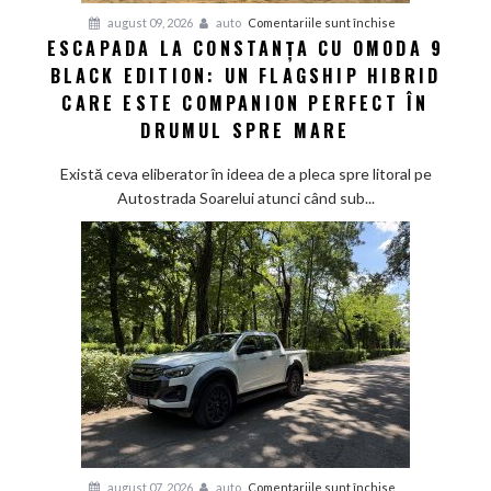
hatch
pentru
august 09, 2026
auto
Comentariile sunt închise
și
ESCAPADA LA CONSTANȚA CU OMODA 9
Escapada
sustenabilitatea
BLACK EDITION: UN FLAGSHIP HIBRID
la
viitorului
Constanța
CARE ESTE COMPANION PERFECT ÎN
cu
DRUMUL SPRE MARE
Omoda
9
Există ceva eliberator în ideea de a pleca spre litoral pe
Black
Autostrada Soarelui atunci când sub...
Edition:
Un
flagship
hibrid
care
este
companion
perfect
în
drumul
spre
mare
pentru
august 07, 2026
auto
Comentariile sunt închise