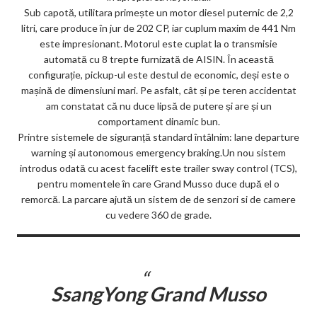
Sub capotă, utilitara primește un motor diesel puternic de 2,2
litri, care produce în jur de 202 CP, iar cuplum maxim de 441 Nm
este impresionant. Motorul este cuplat la o transmisie
automată cu 8 trepte furnizată de AISIN. În această
configurație, pickup-ul este destul de economic, deși este o
mașină de dimensiuni mari. Pe asfalt, cât și pe teren accidentat
am constatat că nu duce lipsă de putere și are și un
comportament dinamic bun.
Printre sistemele de siguranță standard întâlnim: lane departure
warning și autonomous emergency braking.Un nou sistem
introdus odată cu acest facelift este trailer sway control (TCS),
pentru momentele în care Grand Musso duce după el o
remorcă. La parcare ajută un sistem de de senzori si de camere
cu vedere 360 de grade.
SsangYong Grand Musso