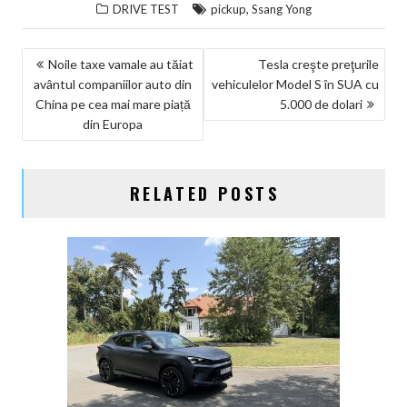
,
DRIVE TEST
pickup
Ssang Yong
NAVIGARE
Noile taxe vamale au tăiat
Tesla creşte preţurile
avântul companiilor auto din
vehiculelor Model S în SUA cu
ÎN
China pe cea mai mare piață
5.000 de dolari
ARTICOLE
din Europa
RELATED POSTS