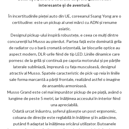
m
interesante și de aventură.
ar
În incertitudinile pieței auto din UE, coreeanul Ssang Yong are o
ks
certitudine: este un pickup al unei mărci cu ADN și renume
asiatic.
Designul pickup-ului inspiră robustețe, e ceea ce mulți dintre
concurenții lui Musso au pierdut. Partea față este dominată grila
de radiator cu o bară cromată orizontală, iar blocurile optice au
aspect modern, DLR-urile fiind de tip LED. Liniile dinamice care
pornesc de la grilă și continuă pe capota motorului și pe părțile
laterale subliniază, împreună cu fața musculoasă, designul
atractiv al Musso. Spatele caracteristic de pick-up reia în liniile
sale forma marcantă a părții frontale, realizând astfel o imagine
de ansamblu armonioasă.
Musso Grand este cel mai impunător pickup de pe piață, având o
lungime de peste 5 metri, iar înălțimea accesului în interior fiind
una apreciabilă.
Odată urcat înăuntru, șoferul găsește un post ergonomic,
coloana de direcție este reglabilă în înălțime și în adâncime,
putând fi adaptat la înălțimea oricărui utilizator. Butoanele