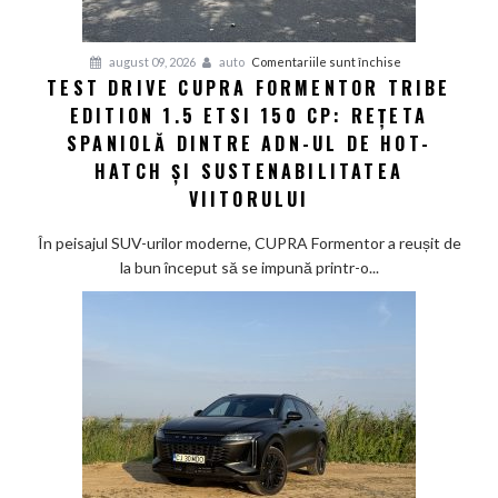
pentru
august 09, 2026
auto
Comentariile sunt închise
TEST DRIVE CUPRA FORMENTOR TRIBE
Test
EDITION 1.5 ETSI 150 CP: REȚETA
Drive
CUPRA
SPANIOLĂ DINTRE ADN-UL DE HOT-
Formentor
HATCH ȘI SUSTENABILITATEA
Tribe
VIITORULUI
Edition
1.5
În peisajul SUV-urilor moderne, CUPRA Formentor a reușit de
eTSI
la bun început să se impună printr-o...
150
CP:
Rețeta
spaniolă
dintre
ADN-
ul
de
hot-