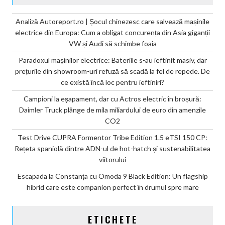
Analiză Autoreport.ro | Șocul chinezesc care salvează mașinile
electrice din Europa: Cum a obligat concurența din Asia giganții
VW și Audi să schimbe foaia
Paradoxul mașinilor electrice: Bateriile s-au ieftinit masiv, dar
prețurile din showroom-uri refuză să scadă la fel de repede. De
ce există încă loc pentru ieftiniri?
Campioni la eșapament, dar cu Actros electric în broșură:
Daimler Truck plânge de mila miliardului de euro din amenzile
CO2
Test Drive CUPRA Formentor Tribe Edition 1.5 eTSI 150 CP:
Rețeta spaniolă dintre ADN-ul de hot-hatch și sustenabilitatea
viitorului
Escapada la Constanța cu Omoda 9 Black Edition: Un flagship
hibrid care este companion perfect în drumul spre mare
ETICHETE