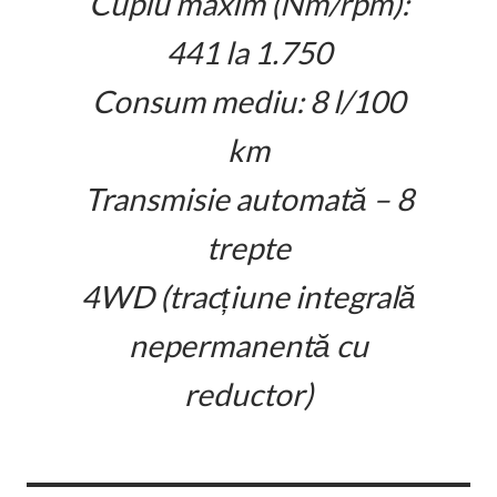
Cuplu maxim (Nm/rpm):
441 la 1.750
Consum mediu: 8 l/100
km
Transmisie automată – 8
trepte
4WD (tracțiune integrală
nepermanentă cu
reductor)