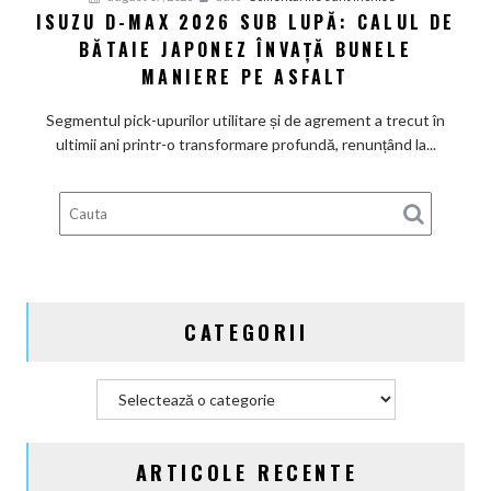
ISUZU D-MAX 2026 SUB LUPĂ: CALUL DE
Isuzu
BĂTAIE JAPONEZ ÎNVAȚĂ BUNELE
D-
Max
MANIERE PE ASFALT
2026
sub
Segmentul pick-upurilor utilitare și de agrement a trecut în
lupă:
ultimii ani printr-o transformare profundă, renunțând la...
Calul
de
bătaie
japonez
învață
bunele
maniere
CATEGORII
pe
asfalt
Categorii
ARTICOLE RECENTE