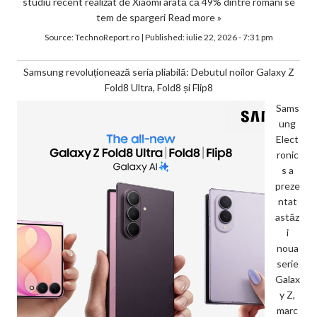
studiu recent realizat de Xiaomi arată că 49% dintre români se
tem de spargeri
Read more »
Source:
TechnoReport.ro
|
Published:
iulie 22, 2026 - 7:31 pm
Samsung revoluționează seria pliabilă: Debutul noilor Galaxy Z
Fold8 Ultra, Fold8 și Flip8
Sams
ung
Elect
ronic
s a
preze
ntat
astăz
i
noua
serie
Galax
y Z,
marc