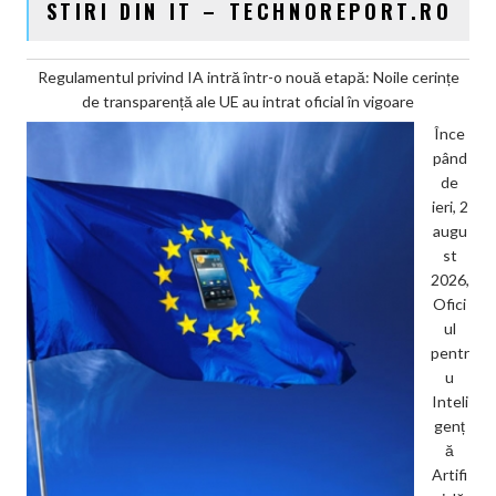
STIRI DIN IT – TECHNOREPORT.RO
Regulamentul privind IA intră într-o nouă etapă: Noile cerințe
de transparență ale UE au intrat oficial în vigoare
Înce
pând
de
ieri, 2
augu
st
2026,
Ofici
ul
pentr
u
Inteli
genț
ă
Artifi