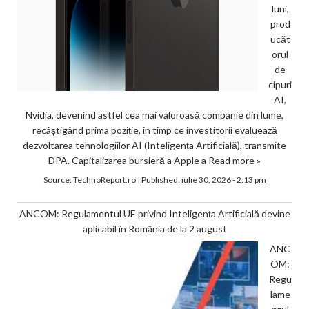
luni,
prod
ucăt
orul
de
cipuri
AI,
Nvidia, devenind astfel cea mai valoroasă companie din lume,
recâștigând prima poziție, în timp ce investitorii evaluează
dezvoltarea tehnologiilor AI (Inteligența Artificială), transmite
DPA. Capitalizarea bursieră a Apple a
Read more »
Source:
TechnoReport.ro
|
Published:
iulie 30, 2026 - 2:13 pm
ANCOM: Regulamentul UE privind Inteligența Artificială devine
aplicabil în România de la 2 august
ANC
OM:
Regu
lame