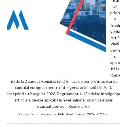
ntul
UE
privin
d
Inteli
gența
Artifi
cială
devin
e
aplica
bil în
Româ
nia de la 2 august România intră în faza de punere în aplicare a
cadrului european pentru inteligența artificială (AI Act).
Începând cu 2 august 2026, Regulamentul UE privind inteligența
artificială devine aplicabil la nivel național, cu un calendar
etapizat pentru…
Read more »
Source:
TechnoReport.ro
|
Published:
iulie 27, 2026 - 6:27 am