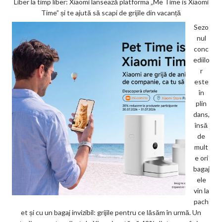
Liber la timp liber: Xiaomi lansează platforma „Me Time is Xiaomi
Time” și te ajută să scapi de grijile din vacanță
Sezo
nul
conc
ediilo
r
este
în
plin
dans,
însă
de
mult
e ori
bagaj
ele
vin la
pach
et și cu un bagaj invizibil: grijile pentru ce lăsăm în urmă. Un