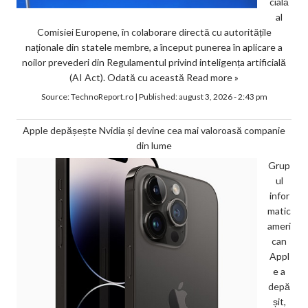
cială
al
Comisiei Europene, în colaborare directă cu autoritățile
naționale din statele membre, a început punerea în aplicare a
noilor prevederi din Regulamentul privind inteligența artificială
(AI Act). Odată cu această
Read more »
Source:
TechnoReport.ro
|
Published:
august 3, 2026 - 2:43 pm
Apple depășește Nvidia și devine cea mai valoroasă companie
din lume
Grup
ul
infor
matic
ameri
can
Appl
e a
depă
șit,