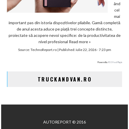
ând
cel
mai
important pas din istoria dispozitivelor pliabile. Gamă completă
de anul acesta aduce pe piață trei concepte distincte,
proiectate să acopere nevoi specifice: de la productivitatea de
nivel profesional
Read more »
Source:
TechnoReport.ro
|
Published:
iulie 22, 2026 - 7:23 pm
Powered by
RSS Feed Plugin
TRUCKANDVAN.RO
AUTOREPORT © 2016