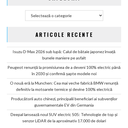
Categorii
ARTICOLE RECENTE
Isuzu D-Max 2026 sub lupă: Calul de bătaie japonez învață
bunele maniere pe asfalt
Peugeot renunță la promisiunea de a deveni 100% electric până
în 2030 și confirmă șapte modele noi
O nouă eră la Munchen: Cea mai veche fabrică BMW renunță
definitiv la motoarele termice și devine 100% electrică
Producătorii auto chinezi, principalii beneficiari ai subvenților
guvernamentale EV din Germania
Deepal lansează noul SUV electric S05: Tehnologie de top și
senzor LiDAR de la aproximativ 17.000 de dolari