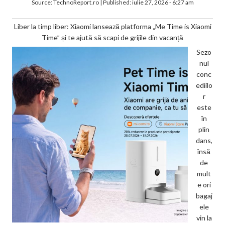
Source:
TechnoReport.ro
|
Published:
iulie 27, 2026 - 6:27 am
Liber la timp liber: Xiaomi lansează platforma „Me Time is Xiaomi
Time” și te ajută să scapi de grijile din vacanță
Sezo
nul
conc
ediilo
r
este
în
plin
dans,
însă
de
mult
e ori
bagaj
ele
vin la