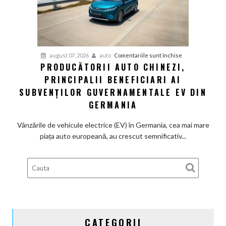
definitiv
la
motoarele
termice
și
pentru
august 07, 2026
auto
Comentariile sunt închise
devine
PRODUCĂTORII AUTO CHINEZI,
Producătorii
100%
PRINCIPALII BENEFICIARI AI
auto
electrică
chinezi,
SUBVENȚILOR GUVERNAMENTALE EV DIN
principalii
GERMANIA
beneficiari
ai
Vânzările de vehicule electrice (EV) în Germania, cea mai mare
subvenților
piața auto europeană, au crescut semnificativ...
guvernamentale
EV
din
Germania
CATEGORII