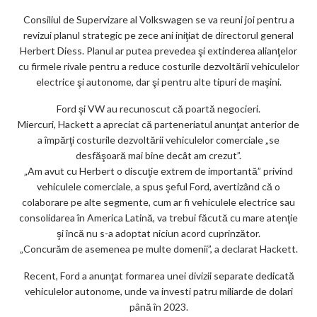
m
Consiliul de Supervizare al Volkswagen se va reuni joi pentru a
ar
revizui planul strategic pe zece ani iniţiat de directorul general
ks
Herbert Diess. Planul ar putea prevedea şi extinderea alianţelor
cu firmele rivale pentru a reduce costurile dezvoltării vehiculelor
electrice şi autonome, dar şi pentru alte tipuri de maşini.
Ford şi VW au recunoscut că poartă negocieri.
Miercuri, Hackett a apreciat că parteneriatul anunţat anterior de
a împărţi costurile dezvoltării vehiculelor comerciale „se
desfăşoară mai bine decât am crezut”.
„Am avut cu Herbert o discuţie extrem de importantă” privind
vehiculele comerciale, a spus şeful Ford, avertizând că o
colaborare pe alte segmente, cum ar fi vehiculele electrice sau
consolidarea în America Latină, va trebui făcută cu mare atenţie
şi încă nu s-a adoptat niciun acord cuprinzător.
„Concurăm de asemenea pe multe domenii”, a declarat Hackett.
Recent, Ford a anunţat formarea unei divizii separate dedicată
vehiculelor autonome, unde va investi patru miliarde de dolari
până în 2023.