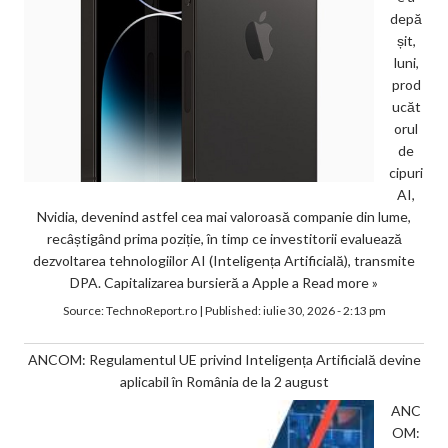
depă
șit,
luni,
prod
ucăt
orul
de
cipuri
AI,
Nvidia, devenind astfel cea mai valoroasă companie din lume,
recâștigând prima poziție, în timp ce investitorii evaluează
dezvoltarea tehnologiilor AI (Inteligența Artificială), transmite
DPA. Capitalizarea bursieră a Apple a
Read more »
Source:
TechnoReport.ro
|
Published:
iulie 30, 2026 - 2:13 pm
ANCOM: Regulamentul UE privind Inteligența Artificială devine
aplicabil în România de la 2 august
ANC
OM: