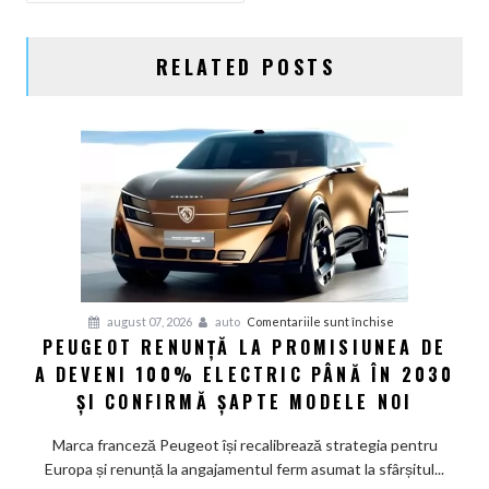
RELATED POSTS
pentru
august 07, 2026
auto
Comentariile sunt închise
PEUGEOT RENUNȚĂ LA PROMISIUNEA DE
Peugeot
A DEVENI 100% ELECTRIC PÂNĂ ÎN 2030
renunță
la
ȘI CONFIRMĂ ȘAPTE MODELE NOI
promisiunea
de
Marca franceză Peugeot își recalibrează strategia pentru
a
Europa și renunță la angajamentul ferm asumat la sfârșitul...
deveni