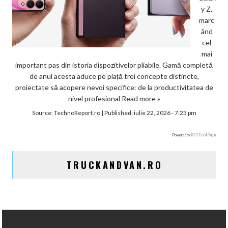
y Z,
marc
ând
cel
mai
important pas din istoria dispozitivelor pliabile. Gamă completă
de anul acesta aduce pe piață trei concepte distincte,
proiectate să acopere nevoi specifice: de la productivitatea de
nivel profesional
Read more »
Source:
TechnoReport.ro
|
Published:
iulie 22, 2026 - 7:23 pm
Powered by
RSS Feed Plugin
TRUCKANDVAN.RO