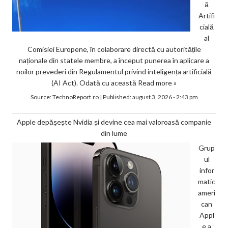
ă
Artifi
cială
al
Comisiei Europene, în colaborare directă cu autoritățile
naționale din statele membre, a început punerea în aplicare a
noilor prevederi din Regulamentul privind inteligența artificială
(AI Act). Odată cu această
Read more »
Source:
TechnoReport.ro
|
Published:
august 3, 2026 - 2:43 pm
Apple depășește Nvidia și devine cea mai valoroasă companie
din lume
Grup
ul
infor
matic
ameri
can
Appl
e a