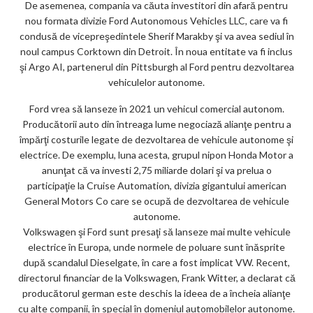
De asemenea, compania va căuta investitori din afară pentru
nou formata divizie Ford Autonomous Vehicles LLC, care va fi
condusă de vicepreşedintele Sherif Marakby şi va avea sediul în
noul campus Corktown din Detroit. În noua entitate va fi inclus
şi Argo AI, partenerul din Pittsburgh al Ford pentru dezvoltarea
vehiculelor autonome.
Ford vrea să lanseze în 2021 un vehicul comercial autonom.
Producătorii auto din întreaga lume negociază alianţe pentru a
împărţi costurile legate de dezvoltarea de vehicule autonome şi
electrice. De exemplu, luna acesta, grupul nipon Honda Motor a
anunţat că va investi 2,75 miliarde dolari şi va prelua o
participaţie la Cruise Automation, divizia gigantului american
General Motors Co care se ocupă de dezvoltarea de vehicule
autonome.
Volkswagen şi Ford sunt presaţi să lanseze mai multe vehicule
electrice în Europa, unde normele de poluare sunt înăsprite
după scandalul Dieselgate, în care a fost implicat VW. Recent,
directorul financiar de la Volkswagen, Frank Witter, a declarat că
producătorul german este deschis la ideea de a încheia alianţe
cu alte companii, în special în domeniul automobilelor autonome.