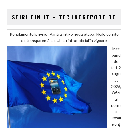
STIRI DIN IT – TECHNOREPORT.RO
Regulamentul privind IA intră într-o nouă etapă: Noile cerințe
de transparență ale UE au intrat oficial în vigoare
Înce
pând
de
ieri, 2
augu
st
2026,
Ofici
ul
pentr
u
Inteli
genț