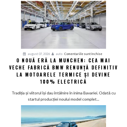
100%
electric
până
în
2030
și
confirmă
șapte
pentru
august 07, 2026
auto
Comentariile sunt închise
modele
O NOUĂ ERĂ LA MUNCHEN: CEA MAI
O
noi
VECHE FABRICĂ BMW RENUNȚĂ DEFINITIV
nouă
eră
LA MOTOARELE TERMICE ȘI DEVINE
la
100% ELECTRICĂ
Munchen:
Cea
Tradiția și viitorul își dau întâlnire în inima Bavariei. Odată cu
mai
startul producției noului model complet...
veche
fabrică
BMW
renunță