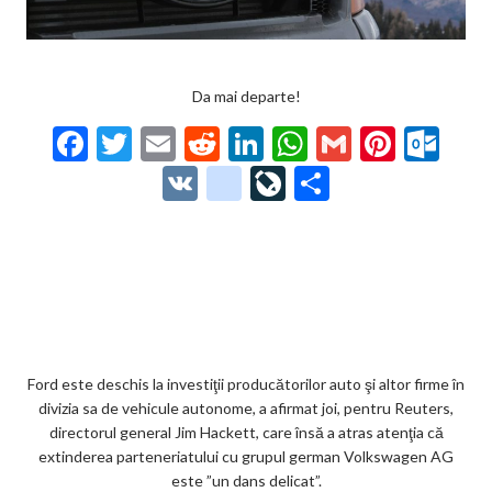
Da mai departe!
F
T
E
R
Li
W
G
Pi
O
ac
w
m
e
n
h
m
nt
ut
V
g
Li
P
e
itt
ai
d
ke
at
ai
er
lo
K
o
ve
ar
b
er
l
di
dI
s
l
es
o
o
Jo
ta
o
t
n
A
t
k.
gl
ur
je
o
p
co
e_
n
az
k
p
m
b
al
ă
o
Ford este deschis la investiţii producătorilor auto şi altor firme în
divizia sa de vehicule autonome, a afirmat joi, pentru Reuters,
o
directorul general Jim Hackett, care însă a atras atenţia că
k
extinderea parteneriatului cu grupul german Volkswagen AG
este ”un dans delicat”.