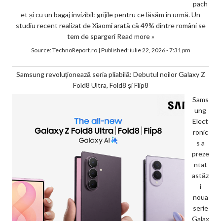
pach
et și cu un bagaj invizibil: grijile pentru ce lăsăm în urmă. Un
studiu recent realizat de Xiaomi arată că 49% dintre români se
tem de spargeri
Read more »
Source:
TechnoReport.ro
|
Published:
iulie 22, 2026 - 7:31 pm
Samsung revoluționează seria pliabilă: Debutul noilor Galaxy Z
Fold8 Ultra, Fold8 și Flip8
Sams
ung
Elect
ronic
s a
preze
ntat
astăz
i
noua
serie
Galax