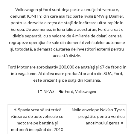
Volkswagen şi Ford sunt deja parte a unui joint-venture,
denumit IONITY, din care mai fac parte rivalii BMW şi Daimler,
pentru a dezvolta o reţea de staţii de încărcare ultra-rapide în
Europa. De asemenea, în luna iulie a acestui an, Ford a creat o
divizie separată, cu o valoare de 4 miliarde de dolari, care să
regrupeze operaţiunile sale din domeniul vehiculelor autonome
şi, totodată, a demarat căutarea de investitori externi pentru
această divizie.
Ford Motor are aproximativ 200.000 de angajaţi şi 67 de fabrici în
întreaga lume. Al doilea mare producător auto din SUA, Ford,
este prezent şi pe piaţa din România.
,
NEWS
Ford
Volkswagen
NAVIGARE
Spania vrea să interzică
Noile anvelope Nokian Tyres
vânzarea de autovehicule cu
pregătite pentru venirea
ÎN
motoare pe benzină şi
anotimpului geros
ARTICOLE
motorină începând din 2040