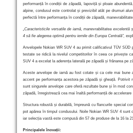
performanță în condiții de zăpadă, lapoviță și ploaie abundent
alpine, condusul este controlat și previzibil atât pe drumuri a
perfectă între performanța în condiții de zăpadă, manevrabilitate
„
Caracteristicile versatile de iarnă, manevrabilitatea excelent
4 să fie alegerea optimă pentru iernile din Europa Centrală”,
expl
Anvelopele Nokian WR SUV 4 au primit calificativul TÜV SÜD pen
testate se ridică la nivelul competitorilor în ceea ce privește
SUV 4 a excelat la aderența laterală pe zăpadă și frânarea pe z
Aceste anvelope de iarnă au fost cotate și ca cele mai bune 
accent pe performanța acestora pe zăpadă și gheață. Potrivit
sunt singurele anvelope care oferă rezultate bune și în mod const
zăpadă, înregistrează cea mai înaltă performanță de accelerare și
Structura robustă și durabilă, împreună cu flancurile special cons
pot apărea în timpul condusului. Noile Nokian WR SUV 4 sunt di
iar selecția vastă este compusă din 57 de produse de la 16 la 21
Principalele înovații: