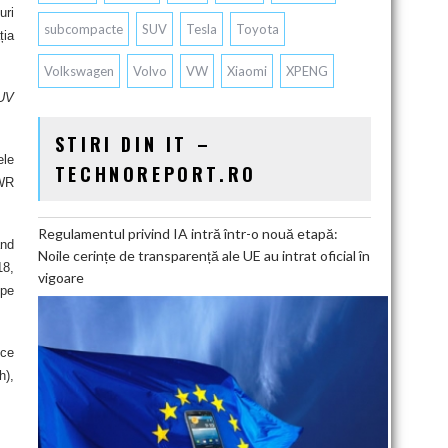
uri
subcompacte
SUV
Tesla
Toyota
ția
Volkswagen
Volvo
VW
Xiaomi
XPENG
SUV
STIRI DIN IT –
ele
TECHNOREPORT.RO
 WR
Regulamentul privind IA intră într-o nouă etapă:
ând
Noile cerințe de transparență ale UE au intrat oficial în
18,
vigoare
 pe
 ce
h),