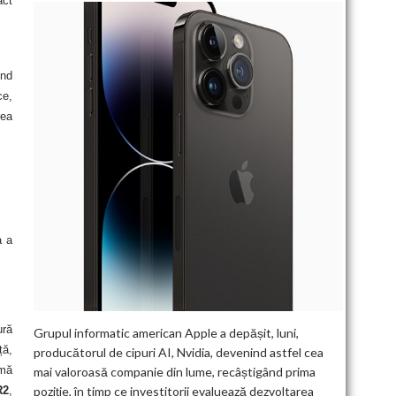
act
ind
ce,
rea
a a
ură
Grupul informatic american Apple a depășit, luni,
ță,
producătorul de cipuri AI, Nvidia, devenind astfel cea
imă
mai valoroasă companie din lume, recâștigând prima
poziție, în timp ce investitorii evaluează dezvoltarea
R2
,