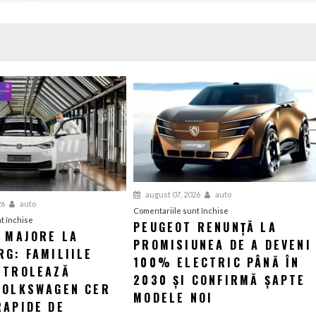
august 07, 2026
auto
26
auto
pentru
Comentariile sunt închise
pentru
t închise
PEUGEOT RENUNȚĂ LA
Peugeot
I MAJORE LA
Tensiuni
PROMISIUNEA DE A DEVENI
renunță
G: FAMILIILE
majore
la
100% ELECTRIC PÂNĂ ÎN
la
NTROLEAZĂ
promisiunea
2030 ȘI CONFIRMĂ ȘAPTE
Wolfsburg:
VOLKSWAGEN CER
de
MODELE NOI
Familiile
RAPIDE DE
a
care