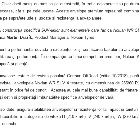
ă. Chiar dacă mergi cu mașina pe autostradă, în trafic aglomerat sau pe drum
lunecoase, cât și pe cele uscate. Aceste anvelope premium reprezintă combina
a pe suprafețe ude și uscate și rezistența la acvaplanare.
ă și construcția specifică SUV-urilor sunt elementele care fac ca Nokian WR 
ică
Martin Dražík
, Product Manager al Nokian Tyres.
tru performanță, dovadă a excelenței lor și certificarea faptului că anvelop
 calitatea și performanța. În comparație cu cinci competitori premium, Nokian
ăpadă și gheață.
anvelope testate de revista populară German OffRoad (ediția 10/2018), pun
 revistei, anvelopele Nokian WR SUV 4 testate, cu dimensiunea de 235/60 R
ant în orice fel de condiții. Acestea au cele mai bune capabilități de frânare
 dețin și proprietăți îmbunătățite specifice anvelopelor de vară.
olidate, asigură stabilitatea anvelopelor și rezistența lor la impact și tăieturi
sponibilie în categoriile de viteză H (210 km/h), V (240 km/h) și W (270 km/
 de inchi.