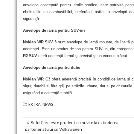
anvelopa concepută pentru iernile nordice, este potrivită pent
cheltuielile cu combustibilul, preferând, astfel, o anvelopă c
siguranță.
Anvelope de iarnă pentru SUV-uri
Nokian WR SUV 3
sunt anvelope de iarnă robuste, de înaltă pe
aderenței. Este un produs de top pentru SUV-uri, din categoria a
R2 SUV
oferă aderență fermă și precisă și un condus plăcut.
Anvelope de iarnă pentru dube
Nokian WR C3
oferă aderență precisă în condiții de iarnă și 
sigur, durabil și fără griji pe străzile urbane, dar și pe drumur
asigurând o aderență stabilă.
,
EXTRA
NEWS
NAVIGARE
Şeful Ford este prudent cu privire la extinderea
parteneriatului cu Volkswagen
ÎN