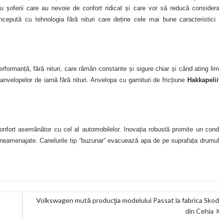
ru șoferii care au nevoie de confort ridicat și care vor să reducă considera
oncepută cu tehnologia fără nituri care deține cele mai bune caracteristici
rformanță, fără nituri, care rămân constante și sigure chiar și când ating lim
nvelopelor de iarnă fără nituri. Anvelopa cu garnituri de fricțiune
Hakkapelii
confort asemănător cu cel al automobilelor. Inovația robustă promite un con
ile neamenajate. Canelurile tip “buzunar” evacuează apa de pe suprafața drumul
Volkswagen mută producţia modelului Passat la fabrica Sko
din Cehia