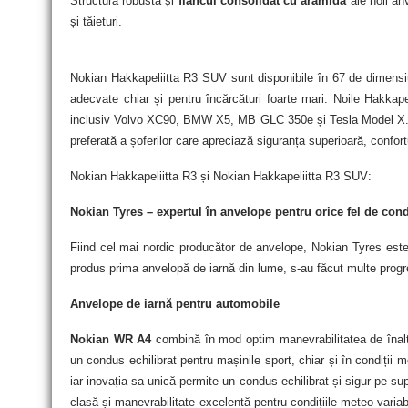
Structura robustă și
flancul consolidat cu aramidă
ale noii anv
și tăieturi.
Nokian Hakkapeliitta R3 SUV sunt disponibile în
67 de dimensiu
adecvate chiar și pentru încărcături foarte mari. Noile Hakkape
inclusiv Volvo XC90, BMW X5, MB GLC 350e și Tesla Model X
preferată a șoferilor care apreciază siguranța superioară, confor
Nokian Hakkapeliitta R3 și Nokian Hakkapeliitta R3 SUV:
Nokian Tyres – expertul în anvelope pentru orice fel de condi
Fiind cel mai nordic producător de anvelope, Nokian Tyres este
produs prima anvelopă de iarnă din lume, s-au făcut multe progres
Anvelope de iarnă pentru automobile
Nokian WR A4
combină în mod optim manevrabilitatea de înalt
un condus echilibrat pentru mașinile sport, chiar și în condiții
iar inovația sa unică permite un condus echilibrat și sigur pe 
clasă și manevrabilitate excelentă pentru condițiile meteo variab