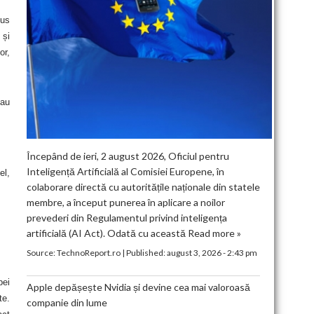
dus
 și
or,
sau
Începând de ieri, 2 august 2026, Oficiul pentru
Inteligență Artificială al Comisiei Europene, în
el,
colaborare directă cu autoritățile naționale din statele
membre, a început punerea în aplicare a noilor
prevederi din Regulamentul privind inteligența
artificială (AI Act). Odată cu această
Read more »
Source:
TechnoReport.ro
|
Published:
august 3, 2026 - 2:43 pm
pei
Apple depășește Nvidia și devine cea mai valoroasă
te.
companie din lume