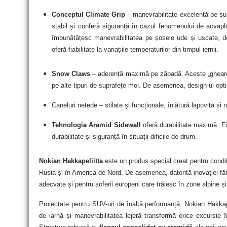
Conceptul Climate Grip
– manevrabilitate excelentă pe su
stabil și conferă siguranță în cazul fenomenului de acvapla
îmbunătățesc manevrabilitatea pe șosele ude și uscate, deo
oferă fiabilitate la variațiile temperaturilor din timpul iernii.
Snow Claws
– aderență maximă pe zăpadă. Aceste „gheare”
pe alte tipuri de suprafețe moi. De asemenea, design-ul opt
Caneluri netede – stilate și funcționale, înlătură lapovița și 
Tehnologia Aramid Sidewall
oferă durabilitate maximă. Fi
durabilitate și siguranță în situații dificile de drum.
Nokian Hakkapeliitta
este un produs special creat pentru condiții
Rusia și în America de Nord. De asemenea, datorită inovației făr
adecvate și pentru șoferii europeni care trăiesc în zone alpine ș
Proiectate pentru SUV-uri de înaltă performanță, Nok
ian Hakkap
de iarnă și manevrabilitatea lejeră transformă orice excursie î