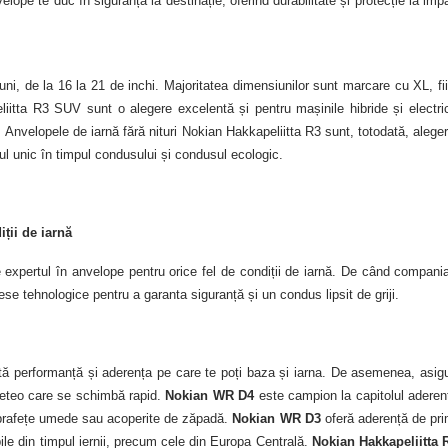
elope te duc în siguranță la destinație, oferind durabilitate și protecție la imp
ni, de la 16 la 21 de inchi.
Majoritatea dimensiunilor sunt marcare cu XL, fi
liitta R3 SUV sunt o alegere excelentă și pentru mașinile hibride și electri
.
Anvelopele de iarnă fără nituri
Nokian Hakkapeliitta R3 sunt, totodată, alege
tul unic în timpul condusului și condusul ecologic.
ții de iarnă
 expertul în anvelope pentru orice fel de condiții de iarnă. De când compani
e tehnologice pentru a garanta siguranță și un condus lipsit de griji.
ă performanță și aderența pe care te poți baza și iarna. De asemenea, asig
 meteo care se schimbă rapid.
Nokian WR D4
este campion la capitolul aderen
suprafețe umede sau acoperite de zăpadă.
Nokian WR D3
oferă aderență de pr
ile din timpul iernii, precum cele din Europa Centrală.
Nokian Hakkapeliitta 