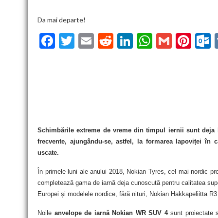
Da mai departe!
F
T
E
R
Li
W
G
Pi
ac
w
m
e
n
h
m
nt
u
e
itt
ai
d
ke
at
ai
er
l
b
er
l
di
dI
s
l
es
o
t
n
A
t
k
o
p
k
p
Schimbările extreme de vreme din timpul iernii sunt deja 
frecvente, ajungându-se, astfel, la formarea lapoviței în c
uscate.
În primele luni ale anului 2018, Nokian Tyres, cel mai nordic pr
completează gama de iarnă deja cunoscută pentru calitatea supe
Europei și modelele nordice, fără nituri, Nokian Hakkapeliitta R
Noile
anvelope de iarnă
Nokian WR SUV 4
sunt proiectate 