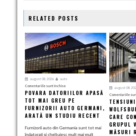
ARTICOLE
RELATED POSTS
august 08, 2026
auto
pentru
Comentariile sunt închise
august 08, 20
POVARA DATORIILOR APASĂ
Povara
Comentariile sun
TOT MAI GREU PE
datoriilor
TENSIUN
apasă
FURNIZORII AUTO GERMANI,
WOLFSBUR
tot
ARATĂ UN STUDIU RECENT
CARE CO
mai
GRUPUL 
greu
Furnizorii auto din Germania sunt tot mai
MĂSURI 
pe
îndatorați și cheltuiesc mult mai mult