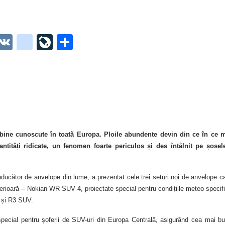
O
V
g
Li
P
t
K
o
ve
ar
o
o
Jo
ta
o
gl
ur
je
.
e_
n
az
co
b
al
ă
m
o
bine cunoscute în toată Europa. Ploile abundente devin din ce în ce 
antități ridicate, un fenomen foarte periculos și des întâlnit pe șosel
o
k
oducător de anvelope din lume, a prezentat cele trei seturi noi de anvelope c
m
rioară – Nokian WR SUV 4, proiectate special pentru condițiile meteo specif
ar
3 și R3 SUV.
ks
special pentru șoferii de SUV-uri din Europa Centrală, asigurând cea mai b