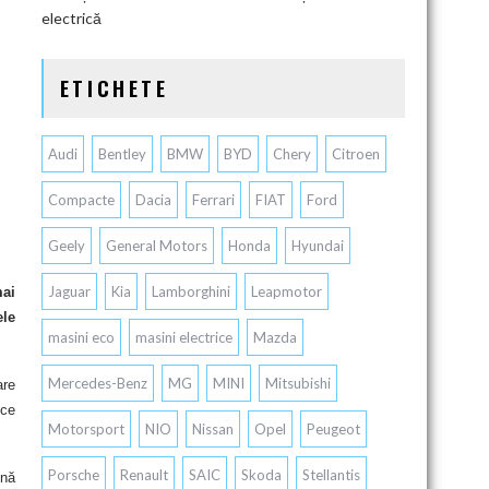
electrică
ETICHETE
Audi
Bentley
BMW
BYD
Chery
Citroen
Compacte
Dacia
Ferrari
FIAT
Ford
Geely
General Motors
Honda
Hyundai
Jaguar
Kia
Lamborghini
Leapmotor
mai
ele
masini eco
masini electrice
Mazda
Mercedes-Benz
MG
MINI
Mitsubishi
are
ice
Motorsport
NIO
Nissan
Opel
Peugeot
Porsche
Renault
SAIC
Skoda
Stellantis
ună