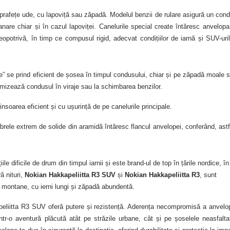
prafețe ude, cu lapoviță sau zăpadă. Modelul benzii de rulare asigură un con
nare chiar și în cazul lapoviței. Canelurile special create întăresc anvelopa
potrivă, în timp ce compusul rigid, adecvat condițiilor de iarnă și SUV-uril
 se prind eficient de șosea în timpul condusului, chiar și pe zăpadă moale 
imizează condusul în viraje sau la schimbarea benzilor.
ninsoarea eficient și cu ușurință de pe canelurile principale.
brele extrem de solide din aramidă întăresc flancul anvelopei, conferând, astf
le dificile de drum din timpul iarnii și este brand-ul de top în țările nordice, în
ă nituri,
Nokian Hakkapeliitta R3 SUV
și
Nokian Hakkapeliitta R3
, sunt
i montane, cu ierni lungi și zăpadă abundentă.
eliitta R3 SUV oferă putere și rezistență.
Aderența necompromisă a anvelo
ntr-o aventură plăcută atât pe străzile urbane, cât și pe șoselele neasfalta