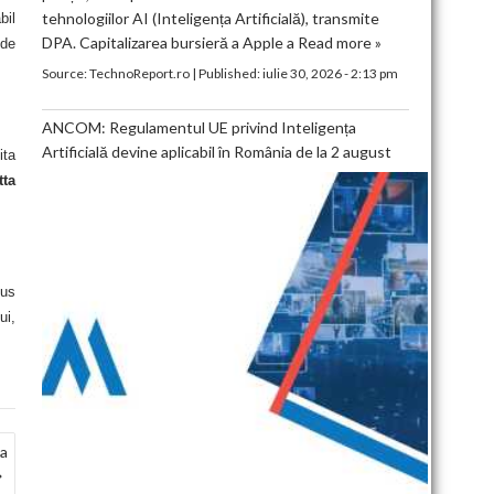
tehnologiilor AI (Inteligența Artificială), transmite
bil
DPA. Capitalizarea bursieră a Apple a
Read more »
 de
Source:
TechnoReport.ro
|
Published:
iulie 30, 2026 - 2:13 pm
ANCOM: Regulamentul UE privind Inteligența
Artificială devine aplicabil în România de la 2 august
ita
tta
dus
ui,
da