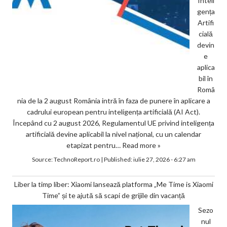
Inteli
gența
Artifi
cială
devin
e
aplica
bil în
Româ
nia de la 2 august România intră în faza de punere în aplicare a
cadrului european pentru inteligența artificială (AI Act).
Începând cu 2 august 2026, Regulamentul UE privind inteligența
artificială devine aplicabil la nivel național, cu un calendar
etapizat pentru…
Read more »
Source:
TechnoReport.ro
|
Published:
iulie 27, 2026 - 6:27 am
Liber la timp liber: Xiaomi lansează platforma „Me Time is Xiaomi
Time” și te ajută să scapi de grijile din vacanță
Sezo
nul