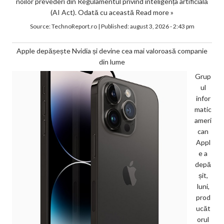
noilor prevederi din Regulamentul privind inteligența artificială
(AI Act). Odată cu această
Read more »
Source:
TechnoReport.ro
|
Published:
august 3, 2026 - 2:43 pm
Apple depășește Nvidia și devine cea mai valoroasă companie
din lume
Grup
ul
infor
matic
ameri
can
Appl
e a
depă
șit,
luni,
prod
ucăt
orul