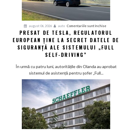
pentru
august 06, 2026
auto
Comentariile sunt închise
PRESAT DE TESLA, REGULATORUL
Presat
EUROPEAN ȚINE LA SECRET DATELE DE
de
Tesla,
SIGURANȚĂ ALE SISTEMULUI „FULL
regulatorul
SELF-DRIVING”
european
ține
În urmă cu patru luni, autoritățile din Olanda au aprobat
la
sistemul de asistență pentru șofer „Full...
secret
datele
de
siguranță
ale
sistemului
„Full
Self-
Driving”