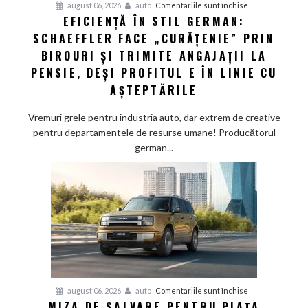
pentru
august 06, 2026
auto
Comentariile sunt închise
EFICIENȚĂ ÎN STIL GERMAN:
Eficiență
SCHAEFFLER FACE „CURĂȚENIE” PRIN
în
stil
BIROURI ȘI TRIMITE ANGAJAȚII LA
german:
PENSIE, DEȘI PROFITUL E ÎN LINIE CU
Schaeffler
AȘTEPTĂRILE
face
„curățenie”
Vremuri grele pentru industria auto, dar extrem de creative
prin
pentru departamentele de resurse umane! Producătorul
birouri
german...
și
trimite
angajații
la
pensie,
deși
profitul
e
în
pentru
august 06, 2026
auto
Comentariile sunt închise
linie
MIZA DE SALVARE PENTRU PIAȚA
Miza
cu