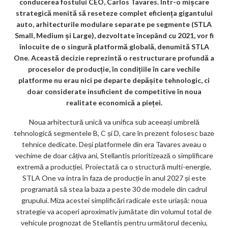
k
conducerea fostului CEO, Carlos Tavares. Într-o mișcare
strategică menită să reseteze complet eficiența gigantului
m
auto, arhitecturile modulare separate pe segmente (STLA
ar
Small, Medium și Large), dezvoltate începând cu 2021, vor fi
înlocuite de o singură platformă globală, denumită STLA
ks
One. Această decizie reprezintă o restructurare profundă a
proceselor de producție, în condițiile în care vechile
platforme nu erau nici pe departe depășite tehnologic, ci
doar considerate insuficient de competitive în noua
realitate economică a pieței.
Noua arhitectură unică va unifica sub aceeași umbrelă
tehnologică segmentele B, C și D, care în prezent folosesc baze
tehnice dedicate. Deși platformele din era Tavares aveau o
vechime de doar câțiva ani, Stellantis prioritizează o simplificare
extremă a producției. Proiectată ca o structură multi-energie,
STLA One va intra în faza de producție în anul 2027 și este
programată să stea la baza a peste 30 de modele din cadrul
grupului. Miza acestei simplificări radicale este uriașă: noua
strategie va acoperi aproximativ jumătate din volumul total de
vehicule prognozat de Stellantis pentru următorul deceniu,