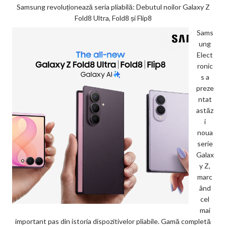
Samsung revoluționează seria pliabilă: Debutul noilor Galaxy Z
Fold8 Ultra, Fold8 și Flip8
Sams
ung
Elect
ronic
s a
preze
ntat
astăz
i
noua
serie
Galax
y Z,
marc
ând
cel
mai
important pas din istoria dispozitivelor pliabile. Gamă completă