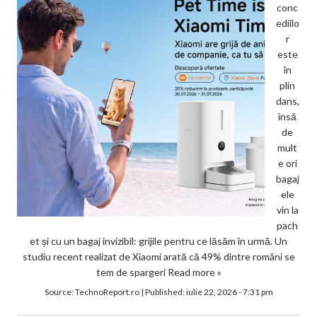
conc
ediilo
r
este
în
plin
dans,
însă
de
mult
e ori
bagaj
ele
vin la
pach
et și cu un bagaj invizibil: grijile pentru ce lăsăm în urmă. Un
studiu recent realizat de Xiaomi arată că 49% dintre români se
tem de spargeri
Read more »
Source:
TechnoReport.ro
|
Published:
iulie 22, 2026 - 7:31 pm