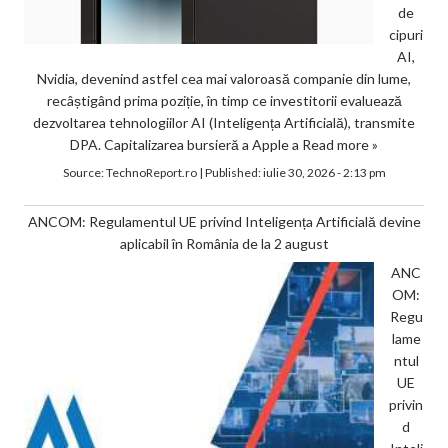
de
cipuri
AI,
Nvidia, devenind astfel cea mai valoroasă companie din lume,
recâștigând prima poziție, în timp ce investitorii evaluează
dezvoltarea tehnologiilor AI (Inteligența Artificială), transmite
DPA. Capitalizarea bursieră a Apple a
Read more »
Source:
TechnoReport.ro
|
Published:
iulie 30, 2026 - 2:13 pm
ANCOM: Regulamentul UE privind Inteligența Artificială devine
aplicabil în România de la 2 august
ANC
OM:
Regu
lame
ntul
UE
privin
d