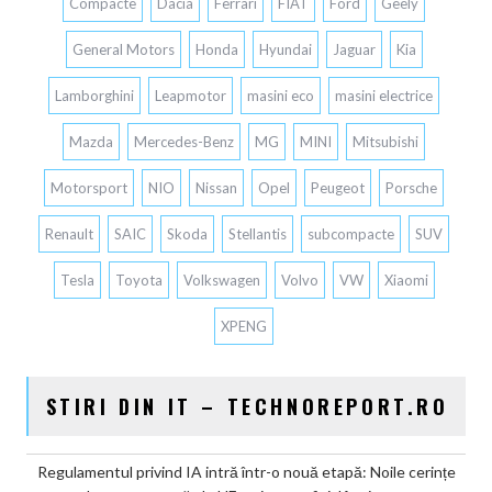
Compacte
Dacia
Ferrari
FIAT
Ford
Geely
General Motors
Honda
Hyundai
Jaguar
Kia
Lamborghini
Leapmotor
masini eco
masini electrice
Mazda
Mercedes-Benz
MG
MINI
Mitsubishi
Motorsport
NIO
Nissan
Opel
Peugeot
Porsche
Renault
SAIC
Skoda
Stellantis
subcompacte
SUV
Tesla
Toyota
Volkswagen
Volvo
VW
Xiaomi
XPENG
STIRI DIN IT – TECHNOREPORT.RO
Regulamentul privind IA intră într-o nouă etapă: Noile cerințe