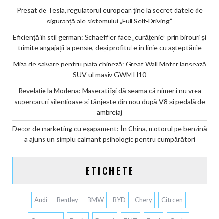
Presat de Tesla, regulatorul european ține la secret datele de
siguranță ale sistemului „Full Self-Driving”
Eficiență în stil german: Schaeffler face „curățenie” prin birouri și
trimite angajații la pensie, deși profitul e în linie cu așteptările
Miza de salvare pentru piața chineză: Great Wall Motor lansează
SUV-ul masiv GWM H10
Revelație la Modena: Maserati își dă seama că nimeni nu vrea
supercaruri silențioase și tânjește din nou după V8 și pedală de
ambreiaj
Decor de marketing cu eșapament: În China, motorul pe benzină
a ajuns un simplu calmant psihologic pentru cumpărători
ETICHETE
Audi
Bentley
BMW
BYD
Chery
Citroen