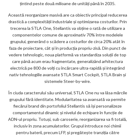
țintind peste două milioane de unități până în 2035.
Această reorganizare masivă are ca obiectiv principal reducerea
drastică a complexității industriale și optimizarea costurilor. Prin
trecerea la STLA One, Stellantis va obține o rată de utilizare a
componentelor comune de aproximativ 70% între modelele
grupului, generând o scădere a costurilor de circa 20% atât în
faza de proiectare, cât și în producția propriu-zisă. Din punct de
vedere tehnologic, noua platformă va standardiza soluții de top
care până acum erau fragmentate, generalizând arhitectura
electrică pe 800 de volți cu încărcare ultra-rapidă și integrând
nativ tehnologiile avansate STLA Smart Cockpit, STLA Brain și
sistemele Steer-by-wire.
În ciuda caracterului său universal, STLA One nu va lăsa mărcile
grupului fără identitate. Modularitatea sa avansată va permite
fiecărui brand din portofoliul Stellantis să își personalizeze
comportamentul dinamic și nivelul de echipare în funcție de
ADN-ul propriu. Totuși, sub caroserie, reorganizarea va fi totală,
inclusiv în zona acumulatorilor. Grupul introduce noi chimii
pentru baterii, precum LFP, și pregătește tranziția către