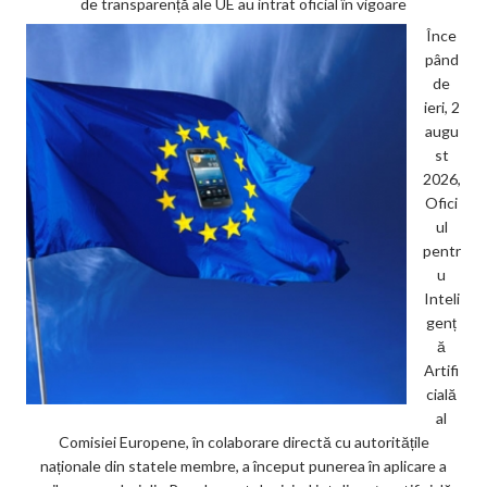
de transparență ale UE au intrat oficial în vigoare
Înce
pând
de
ieri, 2
augu
st
2026,
Ofici
ul
pentr
u
Inteli
genț
ă
Artifi
cială
al
Comisiei Europene, în colaborare directă cu autoritățile
naționale din statele membre, a început punerea în aplicare a