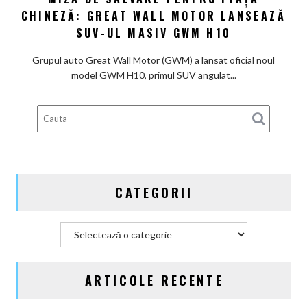
CHINEZĂ: GREAT WALL MOTOR LANSEAZĂ
de
așteptările
salvare
SUV-UL MASIV GWM H10
pentru
piața
Grupul auto Great Wall Motor (GWM) a lansat oficial noul
chineză:
model GWM H10, primul SUV angulat...
Great
Wall
Motor
lansează
SUV-
ul
masiv
CATEGORII
GWM
H10
Categorii
ARTICOLE RECENTE