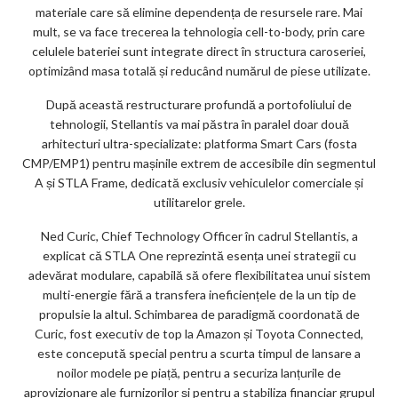
materiale care să elimine dependența de resursele rare. Mai
mult, se va face trecerea la tehnologia cell-to-body, prin care
celulele bateriei sunt integrate direct în structura caroseriei,
optimizând masa totală și reducând numărul de piese utilizate.
După această restructurare profundă a portofoliului de
tehnologii, Stellantis va mai păstra în paralel doar două
arhitecturi ultra-specializate: platforma Smart Cars (fosta
CMP/EMP1) pentru mașinile extrem de accesibile din segmentul
A și STLA Frame, dedicată exclusiv vehiculelor comerciale și
utilitarelor grele.
Ned Curic, Chief Technology Officer în cadrul Stellantis, a
explicat că STLA One reprezintă esența unei strategii cu
adevărat modulare, capabilă să ofere flexibilitatea unui sistem
multi-energie fără a transfera ineficiențele de la un tip de
propulsie la altul. Schimbarea de paradigmă coordonată de
Curic, fost executiv de top la Amazon și Toyota Connected,
este concepută special pentru a scurta timpul de lansare a
noilor modele pe piață, pentru a securiza lanțurile de
aprovizionare ale furnizorilor și pentru a stabiliza financiar grupul