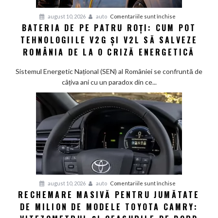
pentru
august 10, 2026
auto
Comentariile sunt închise
BATERIA DE PE PATRU ROȚI: CUM POT
Bateria
TEHNOLOGIILE V2G ȘI V2L SĂ SALVEZE
de
pe
ROMÂNIA DE LA O CRIZĂ ENERGETICĂ
patru
roți:
Sistemul Energetic Național (SEN) al României se confruntă de
Cum
câțiva ani cu un paradox din ce...
pot
tehnologiile
V2G
și
V2L
să
salveze
România
de
pentru
august 10, 2026
auto
Comentariile sunt închise
la
RECHEMARE MASIVĂ PENTRU JUMĂTATE
Rechemare
o
DE MILION DE MODELE TOYOTA CAMRY:
masivă
criză
pentru