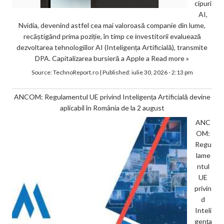
cipuri
AI,
Nvidia, devenind astfel cea mai valoroasă companie din lume,
recâștigând prima poziție, în timp ce investitorii evaluează
dezvoltarea tehnologiilor AI (Inteligența Artificială), transmite
DPA. Capitalizarea bursieră a Apple a
Read more »
Source:
TechnoReport.ro
|
Published:
iulie 30, 2026 - 2:13 pm
ANCOM: Regulamentul UE privind Inteligența Artificială devine
aplicabil în România de la 2 august
ANC
OM:
Regu
lame
ntul
UE
privin
d
Inteli
gența