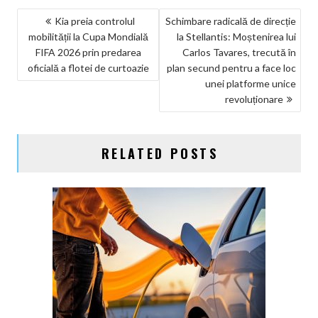
NAVIGARE
Kia preia controlul
Schimbare radicală de direcție
mobilității la Cupa Mondială
la Stellantis: Moștenirea lui
ÎN
FIFA 2026 prin predarea
Carlos Tavares, trecută în
ARTICOLE
oficială a flotei de curtoazie
plan secund pentru a face loc
unei platforme unice
revoluționare
RELATED POSTS