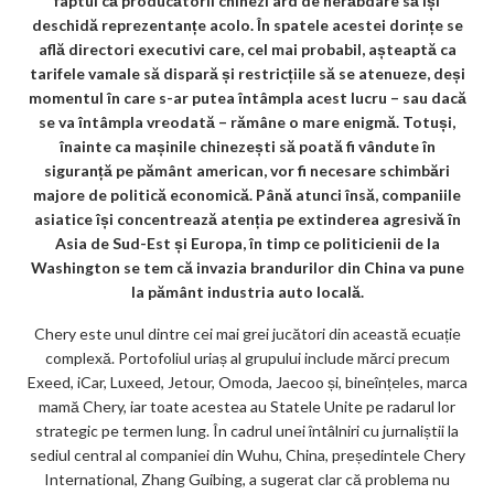
faptul că producătorii chinezi ard de nerăbdare să își
k
deschidă reprezentanțe acolo. În spatele acestei dorințe se
află directori executivi care, cel mai probabil, așteaptă ca
m
tarifele vamale să dispară și restricțiile să se atenueze, deși
ar
momentul în care s-ar putea întâmpla acest lucru – sau dacă
se va întâmpla vreodată – rămâne o mare enigmă. Totuși,
ks
înainte ca mașinile chinezești să poată fi vândute în
siguranță pe pământ american, vor fi necesare schimbări
majore de politică economică. Până atunci însă, companiile
asiatice își concentrează atenția pe extinderea agresivă în
Asia de Sud-Est și Europa, în timp ce politicienii de la
Washington se tem că invazia brandurilor din China va pune
la pământ industria auto locală.
Chery este unul dintre cei mai grei jucători din această ecuație
complexă. Portofoliul uriaș al grupului include mărci precum
Exeed, iCar, Luxeed, Jetour, Omoda, Jaecoo și, bineînțeles, marca
mamă Chery, iar toate acestea au Statele Unite pe radarul lor
strategic pe termen lung. În cadrul unei întâlniri cu jurnaliștii la
sediul central al companiei din Wuhu, China, președintele Chery
International, Zhang Guibing, a sugerat clar că problema nu