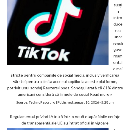
susţi
n
intro
duce
rea
unor
reguli
guve
rnam
ental
e mai
stricte pentru companiile de social media, inclusiv verificarea
vârstei pentru a limita accesul copiilor la aceste platforme,
potrivit unui sondaj Reuters/Ipsos. Sondajul arată că 61% dintre
americani consideră că firmele de social
Read more »
Source:
TechnoReport.ro
|
Published:
august 10, 2026 - 5:28 am
Regulamentul privind IA intră într-o nouă etapă: Noile cerințe
de transparență ale UE au intrat oficial în vigoare