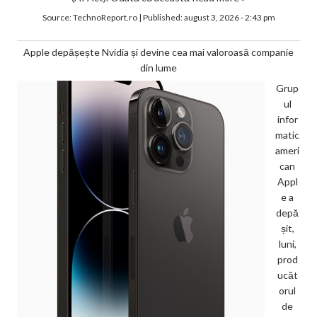
Source:
TechnoReport.ro
|
Published:
august 3, 2026 - 2:43 pm
Apple depășește Nvidia și devine cea mai valoroasă companie
din lume
Grup
ul
infor
matic
ameri
can
Appl
e a
depă
șit,
luni,
prod
ucăt
orul
de