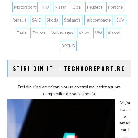
Motorsport
NIO
Nissan
Opel
Peugeot
Porsche
Renault
SAIC
Skoda
Stellantis
subcompacte
SUV
Tesla
Toyota
Volkswagen
Volvo
VW
Xiaomi
XPENG
STIRI DIN IT – TECHNOREPORT.RO
Trei din cinci americani vor un control mai strict asupra
companiilor de social media
Major
itate
a
ameri
canil
or