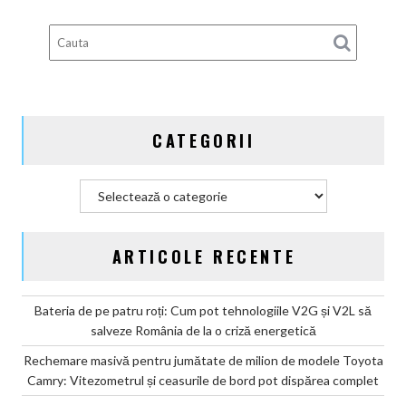
două
locuri,
dar
cu
o
autonomie
de
CATEGORII
trei
ori
mai
Categorii
mare!
ARTICOLE RECENTE
Bateria de pe patru roți: Cum pot tehnologiile V2G și V2L să
salveze România de la o criză energetică
Rechemare masivă pentru jumătate de milion de modele Toyota
Camry: Vitezometrul și ceasurile de bord pot dispărea complet