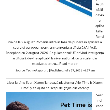
Artifi
cială
devin
e
aplica
bil în
Româ
nia de la 2 august România intră în faza de punere în aplicare a
cadrului european pentru inteligența artificială (AI Act).
Începând cu 2 august 2026, Regulamentul UE privind inteligența
artificială devine aplicabil la nivel național, cu un calendar
etapizat pentru…
Read more »
Source:
TechnoReport.ro
|
Published:
iulie 27, 2026 - 6:27 am
Liber la timp liber: Xiaomi lansează platforma „Me Time is Xiaomi
Time” și te ajută să scapi de grijile din vacanță
Sezo
nul
conc