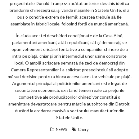
președintele Donald Trump s-a arătat anterior deschis ideii ca
brandurile chinezești să își vândă mașinile în Statele Unite, el a
pus o condiție extrem de fermă: acestea trebuie să fie
asamblate în fabrici locale, folosind forță de muncă americană.
În ciuda acestei deschideri condiționate de la Casa Albă,
parlamentarii americani, atât republicani, cât și democrați, se
opun vehement oricărei tentative a companiilor chineze de a
intra pe piață, chiar și prin intermediul unor uzine construite
local. O amplă scrisoare semnată de zeci de democrați din
Camera Reprezentanților i-a solicitat președintelui să adopte
măsuri decisive pentru a bloca accesul acestor vehicule pe piață.
Argumentul principal al politicienilor americani este legat de
securitatea economică, existând temeri reale că prețurile
competitive ale producătorilor chinezi vor constitui o
amenințare devastatoare pentru mărcile autohtone din Detroit,
ducând la erodarea masivă a sectorului manufacturier din
Statele Unite.
NEWS
Chery