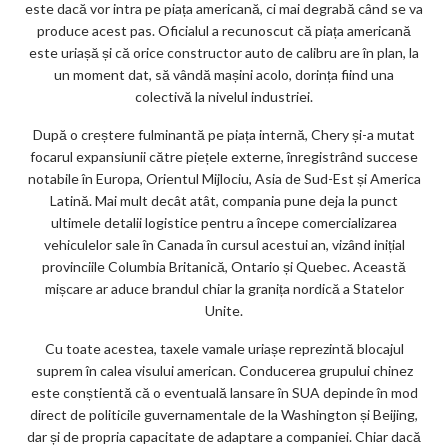
este dacă vor intra pe piața americană, ci mai degrabă când se va
produce acest pas. Oficialul a recunoscut că piața americană
este uriașă și că orice constructor auto de calibru are în plan, la
un moment dat, să vândă mașini acolo, dorința fiind una
colectivă la nivelul industriei.
După o creștere fulminantă pe piața internă, Chery și-a mutat
focarul expansiunii către piețele externe, înregistrând succese
notabile în Europa, Orientul Mijlociu, Asia de Sud-Est și America
Latină. Mai mult decât atât, compania pune deja la punct
ultimele detalii logistice pentru a începe comercializarea
vehiculelor sale în Canada în cursul acestui an, vizând inițial
provinciile Columbia Britanică, Ontario și Quebec. Această
mișcare ar aduce brandul chiar la granița nordică a Statelor
Unite.
Cu toate acestea, taxele vamale uriașe reprezintă blocajul
suprem în calea visului american. Conducerea grupului chinez
este conștientă că o eventuală lansare în SUA depinde în mod
direct de politicile guvernamentale de la Washington și Beijing,
dar și de propria capacitate de adaptare a companiei. Chiar dacă