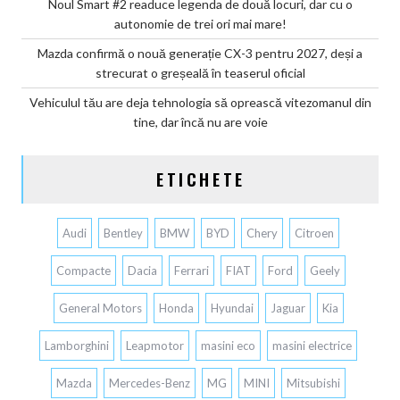
Noul Smart #2 readuce legenda de două locuri, dar cu o
autonomie de trei ori mai mare!
Mazda confirmă o nouă generație CX-3 pentru 2027, deși a
strecurat o greșeală în teaserul oficial
Vehiculul tău are deja tehnologia să oprească vitezomanul din
tine, dar încă nu are voie
ETICHETE
Audi
Bentley
BMW
BYD
Chery
Citroen
Compacte
Dacia
Ferrari
FIAT
Ford
Geely
General Motors
Honda
Hyundai
Jaguar
Kia
Lamborghini
Leapmotor
masini eco
masini electrice
Mazda
Mercedes-Benz
MG
MINI
Mitsubishi