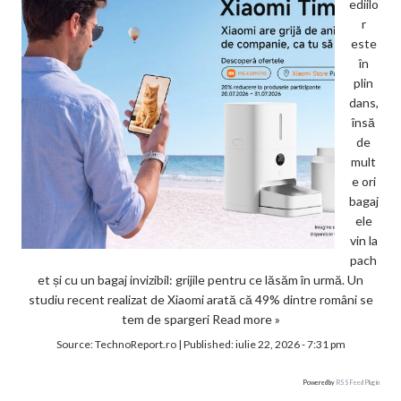
ediilo
r
este
în
plin
dans,
însă
de
mult
e ori
bagaj
ele
vin la
pach
et și cu un bagaj invizibil: grijile pentru ce lăsăm în urmă. Un
studiu recent realizat de Xiaomi arată că 49% dintre români se
tem de spargeri
Read more »
Source:
TechnoReport.ro
|
Published:
iulie 22, 2026 - 7:31 pm
Powered by
RSS Feed Plugin