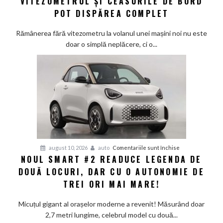
VITEZOMETRUL ȘI CEASURILE DE BORD
energetică
jumătate
POT DISPĂREA COMPLET
de
milion
Rămânerea fără vitezometru la volanul unei mașini noi nu este
de
doar o simplă neplăcere, ci o...
modele
Toyota
Camry:
Vitezometrul
și
ceasurile
de
bord
pot
pentru
august 10, 2026
auto
Comentariile sunt închise
dispărea
NOUL SMART #2 READUCE LEGENDA DE
Noul
complet
DOUĂ LOCURI, DAR CU O AUTONOMIE DE
Smart
#2
TREI ORI MAI MARE!
readuce
legenda
Micuțul gigant al orașelor moderne a revenit! Măsurând doar
de
2,7 metri lungime, celebrul model cu două...