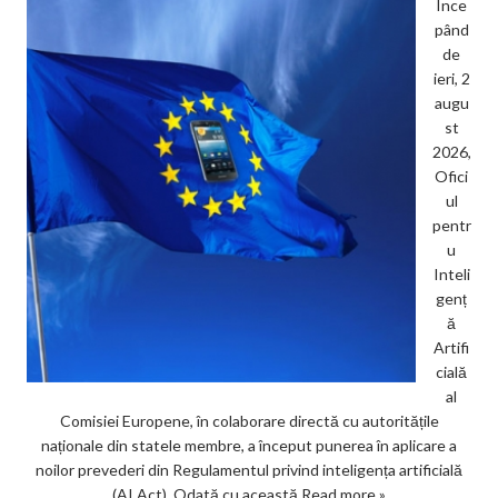
Înce
pând
de
ieri, 2
augu
st
2026,
Ofici
ul
pentr
u
Inteli
genț
ă
Artifi
cială
al
Comisiei Europene, în colaborare directă cu autoritățile
naționale din statele membre, a început punerea în aplicare a
noilor prevederi din Regulamentul privind inteligența artificială
(AI Act). Odată cu această
Read more »