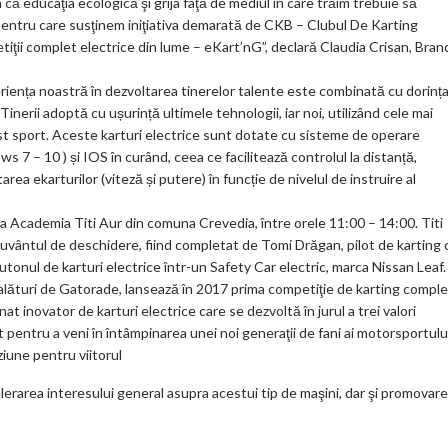
că educaţia ecologică şi grija faţă de mediul în care trăim trebuie să
 pentru care susţinem iniţiativa demarată de CKB – Clubul De Karting
tiţii complet electrice din lume – eKart’nG”, declară Claudia Crisan, Bran
riența noastră în dezvoltarea tinerelor talente este combinată cu dorinț
inerii adoptă cu ușurință ultimele tehnologii, iar noi, utilizând cele mai
st sport. Aceste karturi electrice sunt dotate cu sisteme de operare
s 7 – 10 ) și IOS în curând, ceea ce facilitează controlul la distanță,
area ekarturilor (viteză și putere) în funcție de nivelul de instruire al
a Academia Titi Aur din comuna Crevedia, între orele 11:00 – 14:00. Titi
cuvântul de deschidere, fiind completat de Tomi Drăgan, pilot de karting 
tonul de karturi electrice într-un Safety Car electric, marca Nissan Leaf.
alături de Gatorade, lansează în 2017 prima competiţie de karting comple
t inovator de karturi electrice care se dezvoltă în jurul a trei valori
pentru a veni în întâmpinarea unei noi generaţii de fani ai motorsportulu
iune pentru viitorul
erarea interesului general asupra acestui tip de maşini, dar şi promovar