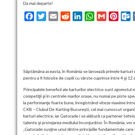
Da mai departe!
F
T
E
R
Li
W
G
Pi
ac
w
m
e
n
h
m
nt
u
e
itt
ai
d
ke
at
ai
er
l
b
er
l
di
dI
s
l
es
o
t
n
A
t
k
o
p
k
p
Săptămâna aceasta, în România se lansează primele karturi e
pentru a fi folosite de copiii cu vârste cuprinse între 4 şi 12 a
Principalele beneficii ale karturilor electrice sunt zgomotul 
competiţii şi în centrele marilor orașe, nu numai pe piste spec
la performanţe foarte bune, înregistrând viteze maxime între 5
CKB – Clubul De Karting București, cel mai cunoscut organiza
karturi electrice, iar Gatorade i se alătură ca partener tehni
talente şi protejarea mediului înconjurător. În România, vor 
„Gatorade susţine unul dintre principiile fundamentale care 