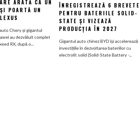
CARE ARATĂ CA UN
către
ÎNREGISTREAZĂ 6 BREVETE
au
 ȘI POARTĂ UN
bateria
PENTRU BATERIILE SOLID-
creat
 LEXUS
viitorului:
STATE ȘI VIZEAZĂ
un
BYD
SUV
PRODUCȚIA ÎN 2027
auto Chery și gigantul
înregistrează
electric
awei au dezvăluit complet
6
Gigantul auto chinez BYD își accelerează
de
xeed RX, după o...
brevete
investițiile în dezvoltarea bateriilor cu
585
pentru
electrolit solid (Solid-State Battery -...
CP
bateriile
care
solid-
arată
state
ca
și
un
vizează
Ferrari
producția
și
în
poartă
2027
un
nume
de
Lexus