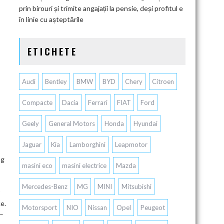
prin birouri și trimite angajații la pensie, deși profitul e
în linie cu așteptările
ETICHETE
Audi
Bentley
BMW
BYD
Chery
Citroen
Compacte
Dacia
Ferrari
FIAT
Ford
Geely
General Motors
Honda
Hyundai
Jaguar
Kia
Lamborghini
Leapmotor
ng
masini eco
masini electrice
Mazda
Mercedes-Benz
MG
MINI
Mitsubishi
e.
Motorsport
NIO
Nissan
Opel
Peugeot
 –