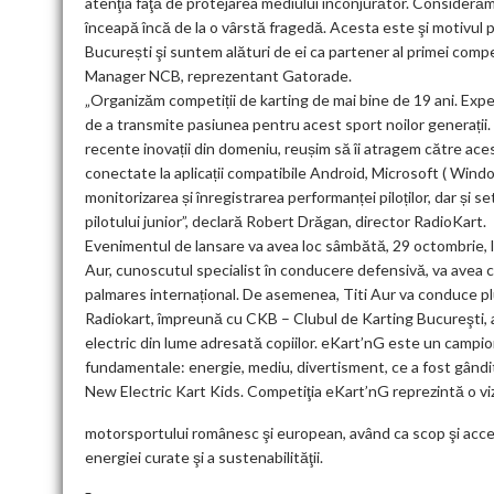
atenţia faţă de protejarea mediului înconjurător. Considerăm 
înceapă încă de la o vârstă fragedă. Acesta este şi motivul
București şi suntem alături de ei ca partener al primei compe
Manager NCB, reprezentant Gatorade.
„Organizăm competiții de karting de mai bine de 19 ani. Expe
de a transmite pasiunea pentru acest sport noilor generații. T
recente inovații din domeniu, reușim să îi atragem către ace
conectate la aplicații compatibile Android, Microsoft ( Window
monitorizarea și înregistrarea performanței piloților, dar și set
pilotului junior”, declară Robert Drăgan, director RadioKart.
Evenimentul de lansare va avea loc sâmbătă, 29 octombrie, l
Aur, cunoscutul specialist în conducere defensivă, va avea 
palmares internațional. De asemenea, Titi Aur va conduce plu
Radiokart, împreună cu CKB – Clubul de Karting Bucureşti, 
electric din lume adresată copiilor. eKart’nG este un campiona
fundamentale: energie, mediu, divertisment, ce a fost gândit 
New Electric Kart Kids. Competiţia eKart’nG reprezintă o viz
motorsportului românesc şi european, având ca scop şi accel
energiei curate şi a sustenabilităţii.