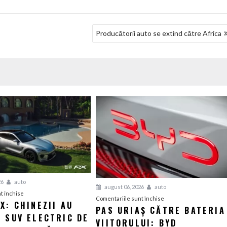
Producătorii auto se extind către Africa
26
auto
august 06, 2026
auto
pentru
t închise
pentru
Comentariile sunt închise
X: CHINEZII AU
Luxeed
PAS URIAȘ CĂTRE BATERIA
Pas
 SUV ELECTRIC DE
RX:
VIITORULUI: BYD
uriaș
Chinezii