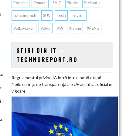
Porsche
Renault
SAIC
Skoda
Stellantis
d
subcompacte
SUV
Tesla
Toyota
a
Volkswagen
Volvo
VW
Xiaomi
XPENG
STIRI DIN IT –
TECHNOREPORT.RO
cu
Regulamentul privind IA intră într-o nouă etapă:
Noile cerințe de transparență ale UE au intrat oficial în
t
vigoare
i –
ea