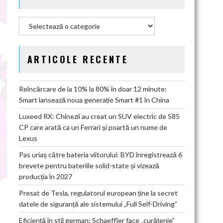
Categorii
ARTICOLE RECENTE
Reîncărcare de la 10% la 80% în doar 12 minute:
Smart lansează noua generație Smart #1 în China
Luxeed RX: Chinezii au creat un SUV electric de 585
CP care arată ca un Ferrari și poartă un nume de
Lexus
Pas uriaș către bateria viitorului: BYD înregistrează 6
brevete pentru bateriile solid-state și vizează
producția în 2027
Presat de Tesla, regulatorul european ține la secret
datele de siguranță ale sistemului „Full Self-Driving”
Eficiență în stil german: Schaeffler face „curățenie”