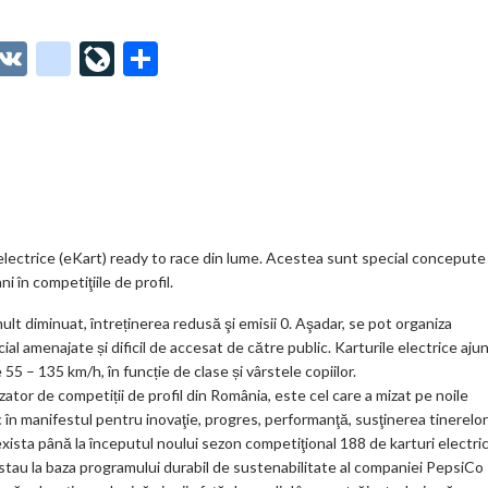
O
V
g
Li
P
t
K
o
ve
ar
o
o
Jo
ta
o
gl
ur
je
.
e_
n
az
co
b
al
ă
m
o
lectrice (eKart) ready to race din lume. Acestea sunt special concepute
ni în competiţiile de profil.
o
mult diminuat, întreținerea redusă şi emisii 0. Aşadar, se pot organiza
k
ial amenajate și dificil de accesat de către public. Karturile electrice aju
m
5 – 135 km/h, în funcție de clase și vârstele copiilor.
tor de competiții de profil din România, este cel care a mizat pe noile
ar
c în manifestul pentru inovaţie, progres, performanţă, susţinerea tinerelor
ks
exista până la începutul noului sezon competiţional 188 de karturi electric
stau la baza programului durabil de sustenabilitate al companiei PepsiCo