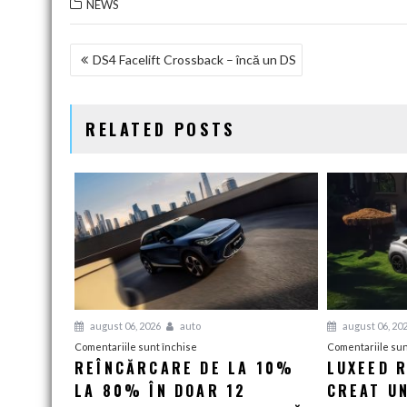
NEWS
NAVIGARE
DS4 Facelift Crossback – încă un DS
ÎN
ARTICOLE
RELATED POSTS
august 06, 2026
auto
august 06, 20
pentru
Comentariile sunt închise
Comentariile sun
REÎNCĂRCARE DE LA 10%
LUXEED R
Reîncărcare
LA 80% ÎN DOAR 12
de
CREAT UN
la