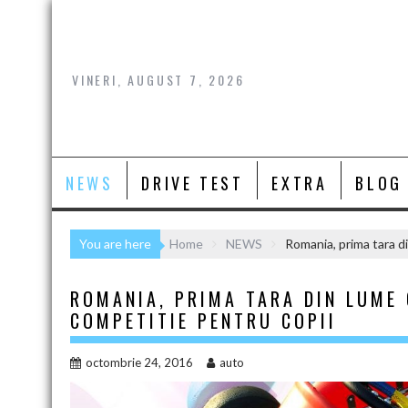
Skip
to
content
VINERI, AUGUST 7, 2026
NEWS
DRIVE TEST
EXTRA
BLOG
You are here
Home
NEWS
Romania, prima tara di
ROMANIA, PRIMA TARA DIN LUME 
COMPETITIE PENTRU COPII
octombrie 24, 2016
auto