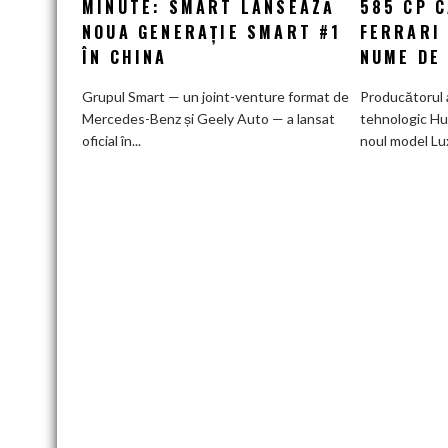
MINUTE: SMART LANSEAZĂ
585 CP 
10%
NOUA GENERAȚIE SMART #1
FERRARI
la
ÎN CHINA
NUME DE
80%
în
Grupul Smart — un joint-venture format de
Producătorul 
doar
Mercedes-Benz și Geely Auto — a lansat
tehnologic Hu
12
oficial în...
noul model Lu
minute:
Smart
lansează
noua
generație
Smart
#1
în
China