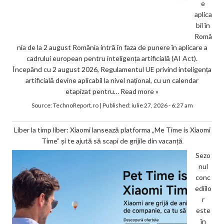
e
aplica
bil în
Româ
nia de la 2 august România intră în faza de punere în aplicare a
cadrului european pentru inteligența artificială (AI Act).
Începând cu 2 august 2026, Regulamentul UE privind inteligența
artificială devine aplicabil la nivel național, cu un calendar
etapizat pentru…
Read more »
Source:
TechnoReport.ro
|
Published:
iulie 27, 2026 - 6:27 am
Liber la timp liber: Xiaomi lansează platforma „Me Time is Xiaomi
Time” și te ajută să scapi de grijile din vacanță
Sezo
nul
conc
ediilo
r
este
în