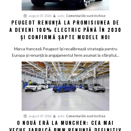
pentru
august 07, 2026
auto
Comentariile sunt închise
PEUGEOT RENUNȚĂ LA PROMISIUNEA DE
Peugeot
A DEVENI 100% ELECTRIC PÂNĂ ÎN 2030
renunță
la
ȘI CONFIRMĂ ȘAPTE MODELE NOI
promisiunea
de
Marca franceză Peugeot își recalibrează strategia pentru
a
Europa și renunță la angajamentul ferm asumat la sfârșitul...
deveni
100%
electric
până
în
2030
și
confirmă
șapte
pentru
august 07, 2026
auto
Comentariile sunt închise
modele
O NOUĂ ERĂ LA MUNCHEN: CEA MAI
O
noi
VECHE FABRICĂ BMW RENUNȚĂ DEFINITIV
nouă