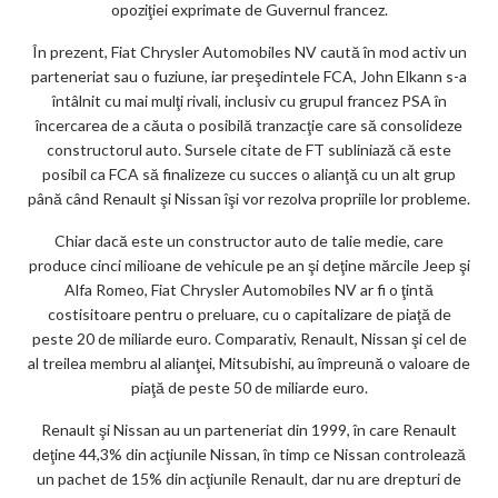
opoziţiei exprimate de Guvernul francez.
În prezent, Fiat Chrysler Automobiles NV caută în mod activ un
parteneriat sau o fuziune, iar preşedintele FCA, John Elkann s-a
întâlnit cu mai mulţi rivali, inclusiv cu grupul francez PSA în
încercarea de a căuta o posibilă tranzacţie care să consolideze
constructorul auto. Sursele citate de FT subliniază că este
posibil ca FCA să finalizeze cu succes o alianţă cu un alt grup
până când Renault şi Nissan îşi vor rezolva propriile lor probleme.
Chiar dacă este un constructor auto de talie medie, care
produce cinci milioane de vehicule pe an şi deţine mărcile Jeep şi
Alfa Romeo, Fiat Chrysler Automobiles NV ar fi o ţintă
costisitoare pentru o preluare, cu o capitalizare de piaţă de
peste 20 de miliarde euro. Comparativ, Renault, Nissan şi cel de
al treilea membru al alianţei, Mitsubishi, au împreună o valoare de
piaţă de peste 50 de miliarde euro.
Renault şi Nissan au un parteneriat din 1999, în care Renault
deţine 44,3% din acţiunile Nissan, în timp ce Nissan controlează
un pachet de 15% din acţiunile Renault, dar nu are drepturi de