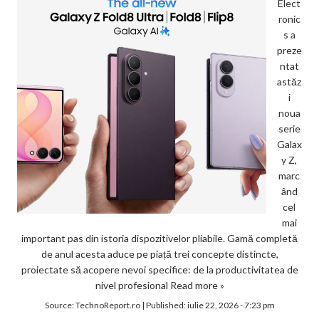
Elect
ronic
s a
preze
ntat
astăz
i
noua
serie
Galax
y Z,
marc
ând
cel
mai
important pas din istoria dispozitivelor pliabile. Gamă completă
de anul acesta aduce pe piață trei concepte distincte,
proiectate să acopere nevoi specifice: de la productivitatea de
nivel profesional
Read more »
Source:
TechnoReport.ro
|
Published:
iulie 22, 2026 - 7:23 pm