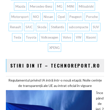
Mazda
Mercedes-Benz
MG
MINI
Mitsubishi
Motorsport
NIO
Nissan
Opel
Peugeot
Porsche
Renault
SAIC
Skoda
Stellantis
subcompacte
SUV
Tesla
Toyota
Volkswagen
Volvo
VW
Xiaomi
XPENG
STIRI DIN IT – TECHNOREPORT.RO
Regulamentul privind IA intră într-o nouă etapă: Noile cerințe
de transparență ale UE au intrat oficial în vigoare
Înce
pând
de
ieri, 2