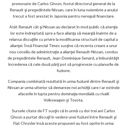
promovate de Carlos Ghosn, fostul directorul general de la
Renault şi preşedintele Nissan, care în luna noiembrie a anului
trecut a fost arestat în Japonia pentru nereguli financiare.
Atât Renault cât şi Nissan au declarat în mod public că atenţia
lor este îndreptată spre a face alianţa să meargă înainte de a
relansa discuţiile cu privire la modificarea structurii de capital a
alianţei. Însă Financial Times susţine că recenta creare a unui
nou consiliu de administraţie a alianţei Renault-Nissan, condus
de preşedintele Renault, Jean-Dominique Senard, a îmbunătăţit
încrederea că cele două părţi pot să progreseze cu planurile de
fuziune.
Compania combinată rezultată în urma fuziunii dintre Renault şi
Nissan ar urma ulterior să demareze noi achiziţii care i-ar extinde
afacerile în lupta pentru dominaţia mondială cu rivalii
Volkswagen şi Toyota.
Sursele citate de FT susţin că în urmă cu doi-trei ani Carlos
Ghosn a purtat discuţii în vedere unei fuziuni între Renault şi
Fiat Chrysler însă aceste propuneri au fost oprite în urma