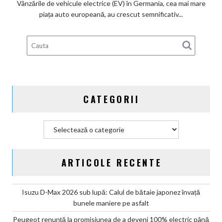
Vânzările de vehicule electrice (EV) în Germania, cea mai mare
subvenților
piața auto europeană, au crescut semnificativ...
guvernamentale
EV
din
Germania
CATEGORII
Categorii
ARTICOLE RECENTE
Isuzu D-Max 2026 sub lupă: Calul de bătaie japonez învață
bunele maniere pe asfalt
Peugeot renunță la promisiunea de a deveni 100% electric până