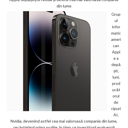
din lume
Grup
ul
infor
matic
ameri
can
Appl
e a
depă
șit,
luni,
prod
ucăt
orul
de
cipuri
AI,
Nvidia, devenind astfel cea mai valoroasă companie din lume,
recâștigând prima poziție, în timp ce investitorii evaluează