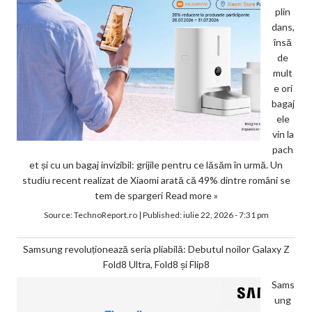
plin
dans,
însă
de
mult
e ori
bagaj
ele
vin la
pach
et și cu un bagaj invizibil: grijile pentru ce lăsăm în urmă. Un
studiu recent realizat de Xiaomi arată că 49% dintre români se
tem de spargeri
Read more »
Source:
TechnoReport.ro
|
Published:
iulie 22, 2026 - 7:31 pm
Samsung revoluționează seria pliabilă: Debutul noilor Galaxy Z
Fold8 Ultra, Fold8 și Flip8
Sams
ung