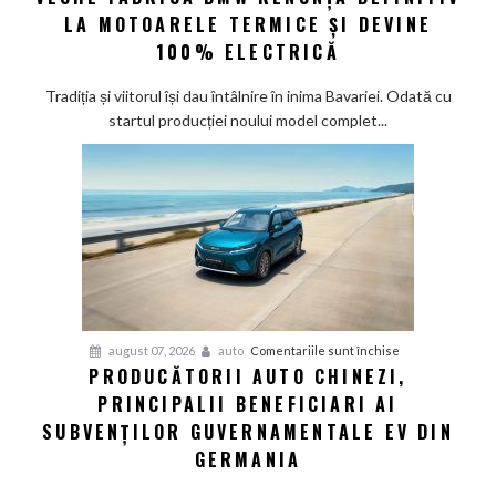
eră
LA MOTOARELE TERMICE ȘI DEVINE
la
100% ELECTRICĂ
Munchen:
Cea
Tradiția și viitorul își dau întâlnire în inima Bavariei. Odată cu
mai
startul producției noului model complet...
veche
fabrică
BMW
renunță
definitiv
la
motoarele
termice
și
pentru
august 07, 2026
auto
Comentariile sunt închise
devine
PRODUCĂTORII AUTO CHINEZI,
Producătorii
100%
PRINCIPALII BENEFICIARI AI
auto
electrică
chinezi,
SUBVENȚILOR GUVERNAMENTALE EV DIN
principalii
GERMANIA
beneficiari
ai