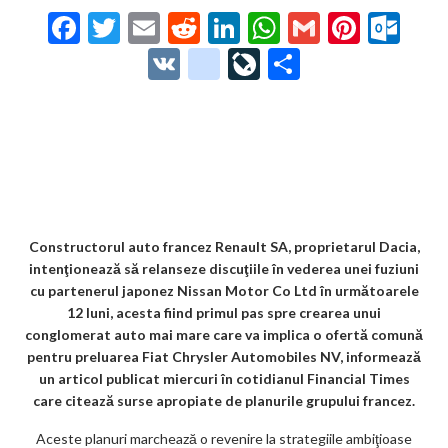
F
T
E
R
Li
W
G
Pi
O
ac
w
m
e
n
h
m
nt
ut
V
g
Li
P
e
itt
ai
d
ke
at
ai
er
lo
K
o
ve
ar
b
er
l
di
dI
s
l
es
o
o
Jo
ta
o
t
n
A
t
k.
gl
ur
je
o
p
co
e_
n
az
k
p
m
b
al
ă
o
Constructorul auto francez Renault SA, proprietarul Dacia,
intenţionează să relanseze discuţiile în vederea unei fuziuni
o
cu partenerul japonez Nissan Motor Co Ltd în următoarele
k
12 luni, acesta fiind primul pas spre crearea unui
conglomerat auto mai mare care va implica o ofertă comună
m
pentru preluarea Fiat Chrysler Automobiles NV, informează
ar
un articol publicat miercuri în cotidianul Financial Times
care citează surse apropiate de planurile grupului francez.
ks
Aceste planuri marchează o revenire la strategiile ambiţioase