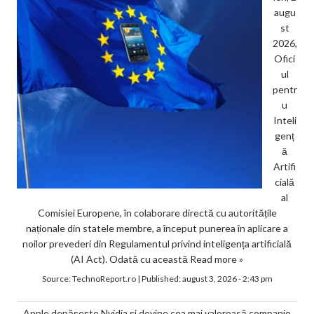
augu
st
2026,
Ofici
ul
pentr
u
Inteli
genț
ă
Artifi
cială
al
Comisiei Europene, în colaborare directă cu autoritățile
naționale din statele membre, a început punerea în aplicare a
noilor prevederi din Regulamentul privind inteligența artificială
(AI Act). Odată cu această
Read more »
Source:
TechnoReport.ro
|
Published:
august 3, 2026 - 2:43 pm
Apple depășește Nvidia și devine cea mai valoroasă companie