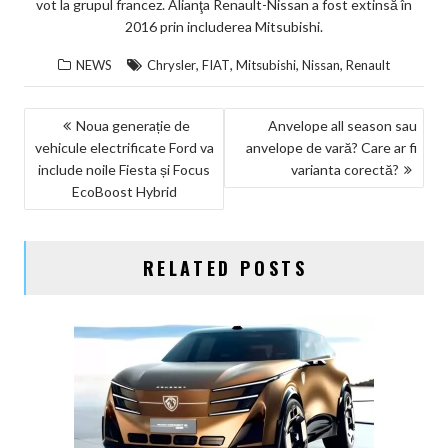
vot la grupul francez. Alianţa Renault-Nissan a fost extinsă în
2016 prin includerea Mitsubishi.
,
,
,
,
NEWS
Chrysler
FIAT
Mitsubishi
Nissan
Renault
NAVIGARE
Noua generație de
Anvelope all season sau
vehicule electrificate Ford va
anvelope de vară? Care ar fi
ÎN
include noile Fiesta și Focus
varianta corectă?
ARTICOLE
EcoBoost Hybrid
RELATED POSTS