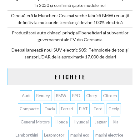
în 2030 și confirmă șapte modele noi
O nouă eră la Munchen: Cea mai veche fabrică BMW renunță
definitiv la motoarele termice și devine 100% electrică
Producătorii auto chinezi, principalii beneficiari ai subvenților
guvernamentale EV din Germania
Deepal lansează noul SUV electric S05: Tehnologie de top și
senzor LiDAR de la aproximativ 17.000 de dolari
ETICHETE
Audi
Bentley
BMW
BYD
Chery
Citroen
Compacte
Dacia
Ferrari
FIAT
Ford
Geely
General Motors
Honda
Hyundai
Jaguar
Kia
Lamborghini
Leapmotor
masini eco
masini electrice