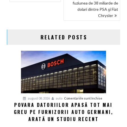
fuziunea de 38 miliarde de
ÎN
dolari dintre PSA şi Fiat
ARTICOLE
Chrysler
RELATED POSTS
pentru
august 08, 2026
auto
Comentariile sunt închise
POVARA DATORIILOR APASĂ TOT MAI
Povara
GREU PE FURNIZORII AUTO GERMANI,
datoriilor
apasă
ARATĂ UN STUDIU RECENT
tot