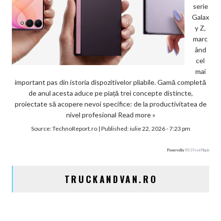
serie
Galax
y Z,
marc
ând
cel
mai
important pas din istoria dispozitivelor pliabile. Gamă completă
de anul acesta aduce pe piață trei concepte distincte,
proiectate să acopere nevoi specifice: de la productivitatea de
nivel profesional
Read more »
Source:
TechnoReport.ro
|
Published:
iulie 22, 2026 - 7:23 pm
Powered by
RSS Feed Plugin
TRUCKANDVAN.RO