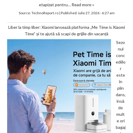
etapizat pentru…
Read more »
Source:
TechnoReport.ro
|
Published:
iulie 27, 2026 - 6:27 am
Liber la timp liber: Xiaomi lansează platforma „Me Time is Xiaomi
Time” și te ajută să scapi de grijile din vacanță
Sezo
nul
conc
ediilo
r
este
în
plin
dans,
însă
de
mult
e ori
bagaj