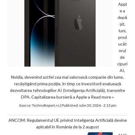
Appl
e a
depă
șit,
luni,
prod
ucăt
orul
de
cipuri
AI,
Nvidia, devenind astfel cea mai valoroasă companie din lume,
recâștigând prima poziție, în timp ce investitorii evaluează
dezvoltarea tehnologiilor AI (Inteligența Artificială), transmite
DPA. Capitalizarea bursieră a Apple a
Read more »
Source:
TechnoReport.ro
|
Published:
iulie 30, 2026 - 2:13 pm
ANCOM: Regulamentul UE privind Inteligența Artificială devine
aplicabil în România de la 2 august