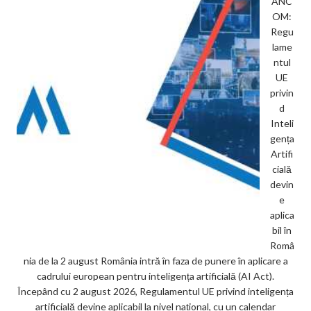
ANC
OM:
Regu
lame
ntul
UE
privin
d
Inteli
gența
Artifi
cială
devin
e
aplica
bil în
Româ
nia de la 2 august România intră în faza de punere în aplicare a
cadrului european pentru inteligența artificială (AI Act).
Începând cu 2 august 2026, Regulamentul UE privind inteligența
artificială devine aplicabil la nivel național, cu un calendar