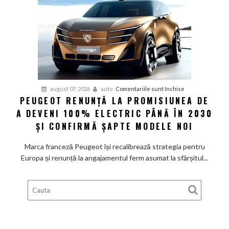
Volkswagen
cer
măsuri
rapide
de
restructurare
pentru
august 07, 2026
auto
Comentariile sunt închise
PEUGEOT RENUNȚĂ LA PROMISIUNEA DE
Peugeot
A DEVENI 100% ELECTRIC PÂNĂ ÎN 2030
renunță
la
ȘI CONFIRMĂ ȘAPTE MODELE NOI
promisiunea
de
Marca franceză Peugeot își recalibrează strategia pentru
a
Europa și renunță la angajamentul ferm asumat la sfârșitul...
deveni
100%
electric
până
în
2030