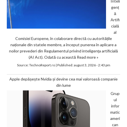
Inteli
genț
ă
Artifi
cială
al
Comisiei Europene, în colaborare directă cu autoritățile
naționale din statele membre, a început punerea în aplicare a
noilor prevederi din Regulamentul privind inteligența artificială
(AI Act). Odată cu această
Read more »
Source:
TechnoReport.ro
|
Published:
august 3, 2026 - 2:43 pm
Apple depășește Nvidia și devine cea mai valoroasă companie
din lume
Grup
ul
infor
matic
ameri
can