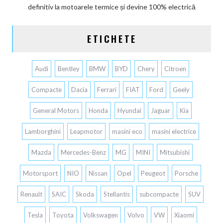
definitiv la motoarele termice și devine 100% electrică
ETICHETE
Audi
Bentley
BMW
BYD
Chery
Citroen
Compacte
Dacia
Ferrari
FIAT
Ford
Geely
General Motors
Honda
Hyundai
Jaguar
Kia
Lamborghini
Leapmotor
masini eco
masini electrice
Mazda
Mercedes-Benz
MG
MINI
Mitsubishi
Motorsport
NIO
Nissan
Opel
Peugeot
Porsche
Renault
SAIC
Skoda
Stellantis
subcompacte
SUV
Tesla
Toyota
Volkswagen
Volvo
VW
Xiaomi