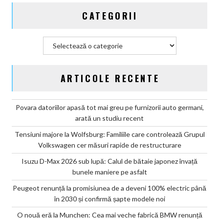
și
CATEGORII
confirmă
șapte
modele
Categorii
noi
ARTICOLE RECENTE
Povara datoriilor apasă tot mai greu pe furnizorii auto germani,
arată un studiu recent
Tensiuni majore la Wolfsburg: Familiile care controlează Grupul
Volkswagen cer măsuri rapide de restructurare
Isuzu D-Max 2026 sub lupă: Calul de bătaie japonez învață
bunele maniere pe asfalt
Peugeot renunță la promisiunea de a deveni 100% electric până
în 2030 și confirmă șapte modele noi
O nouă eră la Munchen: Cea mai veche fabrică BMW renunță