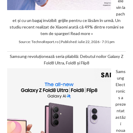
ele
vin la
pach
et și cu un bagaj invizibil: grijile pentru ce lăsăm în urmă. Un
studiu recent realizat de Xiaomi arată că 49% dintre români se
tem de spargeri
Read more »
Source:
TechnoReport.ro
|
Published:
iulie 22, 2026 - 7:31 pm
Samsung revoluționează seria pliabilă: Debutul noilor Galaxy Z
Fold8 Ultra, Fold8 și Flip8
Sams
ung
Elect
ronic
s a
preze
ntat
astăz
i
noua