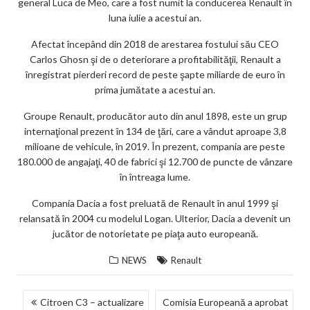
general Luca de Meo, care a fost numit la conducerea Renault în
ks
luna iulie a acestui an.
Afectat începând din 2018 de arestarea fostului său CEO
Carlos Ghosn şi de o deteriorare a profitabilităţii, Renault a
înregistrat pierderi record de peste şapte miliarde de euro în
prima jumătate a acestui an.
Groupe Renault, producător auto din anul 1898, este un grup
internaţional prezent în 134 de ţări, care a vândut aproape 3,8
milioane de vehicule, în 2019. În prezent, compania are peste
180.000 de angajaţi, 40 de fabrici şi 12.700 de puncte de vânzare
în întreaga lume.
Compania Dacia a fost preluată de Renault în anul 1999 şi
relansată în 2004 cu modelul Logan. Ulterior, Dacia a devenit un
jucător de notorietate pe piaţa auto europeană.
NEWS
Renault
NAVIGARE
Citroen C3 – actualizare
Comisia Europeană a aprobat