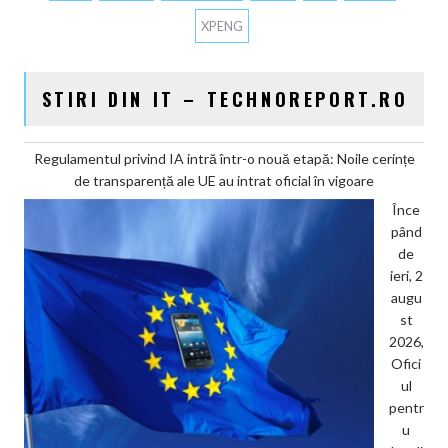
XPENG
STIRI DIN IT – TECHNOREPORT.RO
Regulamentul privind IA intră într-o nouă etapă: Noile cerințe
de transparență ale UE au intrat oficial în vigoare
Înce
pând
de
ieri, 2
augu
st
2026,
Ofici
ul
pentr
u