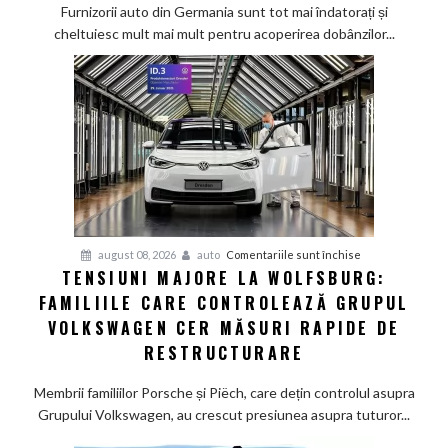
mai
Furnizorii auto din Germania sunt tot mai îndatorați și
greu
cheltuiesc mult mai mult pentru acoperirea dobânzilor...
pe
furnizorii
auto
germani,
arată
un
studiu
recent
pentru
august 08, 2026
auto
Comentariile sunt închise
TENSIUNI MAJORE LA WOLFSBURG:
Tensiuni
FAMILIILE CARE CONTROLEAZĂ GRUPUL
majore
la
VOLKSWAGEN CER MĂSURI RAPIDE DE
Wolfsburg:
RESTRUCTURARE
Familiile
care
Membrii familiilor Porsche și Piëch, care dețin controlul asupra
controlează
Grupului Volkswagen, au crescut presiunea asupra tuturor...
Grupul