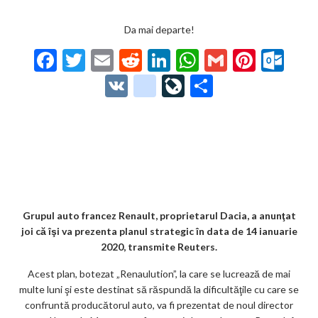
Da mai departe!
F
T
E
R
Li
W
G
Pi
O
ac
w
m
e
n
h
m
nt
ut
V
g
Li
P
e
itt
ai
d
ke
at
ai
er
lo
K
o
ve
ar
b
er
l
di
dI
s
l
es
o
o
Jo
ta
o
t
n
A
t
k.
gl
ur
je
o
p
co
e_
n
az
k
p
m
b
al
ă
o
Grupul auto francez Renault, proprietarul Dacia, a anunţat
joi că îşi va prezenta planul strategic în data de 14 ianuarie
o
2020, transmite Reuters.
k
Acest plan, botezat „Renaulution”, la care se lucrează de mai
m
multe luni şi este destinat să răspundă la dificultăţile cu care se
confruntă producătorul auto, va fi prezentat de noul director
ar