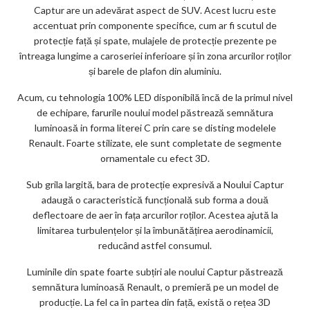
Captur are un adevărat aspect de SUV. Acest lucru este
ar
accentuat prin componente specifice, cum ar fi scutul de
ks
protecție față și spate, mulajele de protecție prezente pe
întreaga lungime a caroseriei inferioare și în zona arcurilor roților
și barele de plafon din aluminiu.
Acum, cu tehnologia 100% LED disponibilă încă de la primul nivel
de echipare, farurile noului model păstrează semnătura
luminoasă in forma literei C prin care se disting modelele
Renault. Foarte stilizate, ele sunt completate de segmente
ornamentale cu efect 3D.
Sub grila largită, bara de protecție expresivă a Noului Captur
adaugă o caracteristică funcțională sub forma a două
deflectoare de aer în fața arcurilor roților. Acestea ajută la
limitarea turbulențelor și la îmbunătățirea aerodinamicii,
reducând astfel consumul.
Luminile din spate foarte subțiri ale noului Captur păstrează
semnătura luminoasă Renault, o premieră pe un model de
producție. La fel ca în partea din față, există o rețea 3D