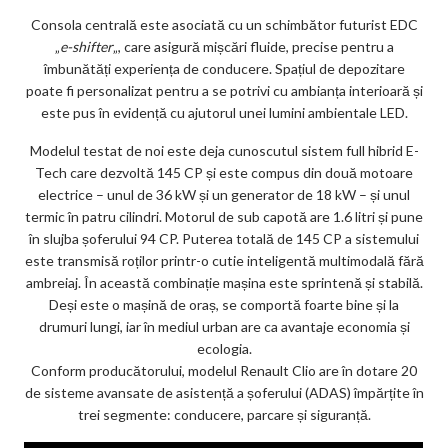
Consola centrală este asociată cu un schimbător futurist EDC
„
e-shifter
„, care asigură mișcări fluide, precise pentru a
îmbunătăți experiența de conducere. Spațiul de depozitare
poate fi personalizat pentru a se potrivi cu ambianța interioară și
este pus în evidență cu ajutorul unei lumini ambientale LED.
Modelul testat de noi este deja cunoscutul sistem full hibrid E-
Tech care dezvoltă 145 CP și este compus din două motoare
electrice – unul de 36 kW și un generator de 18 kW – și unul
termic în patru cilindri. Motorul de sub capotă are 1.6 litri și pune
în slujba șoferului 94 CP. Puterea totală de 145 CP a sistemului
este transmisă roților printr-o cutie inteligentă multimodală fără
ambreiaj. În această combinație mașina este sprintenă și stabilă.
Deși este o mașină de oraș, se comportă foarte bine și la
drumuri lungi, iar în mediul urban are ca avantaje economia și
ecologia.
Conform producătorului, modelul Renault Clio are în dotare 20
de sisteme avansate de asistență a șoferului (ADAS) împărțite în
trei segmente: conducere, parcare și siguranță.