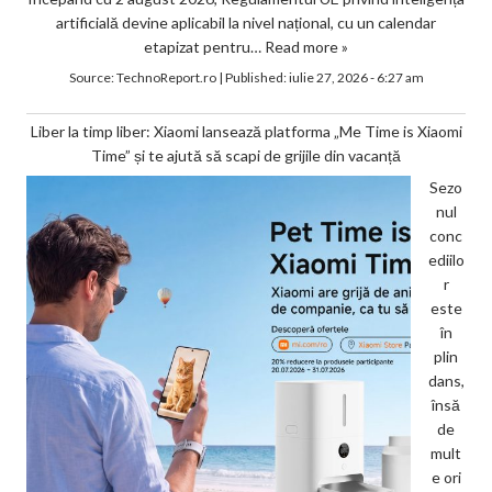
artificială devine aplicabil la nivel național, cu un calendar
etapizat pentru…
Read more »
Source:
TechnoReport.ro
|
Published:
iulie 27, 2026 - 6:27 am
Liber la timp liber: Xiaomi lansează platforma „Me Time is Xiaomi
Time” și te ajută să scapi de grijile din vacanță
Sezo
nul
conc
ediilo
r
este
în
plin
dans,
însă
de
mult
e ori