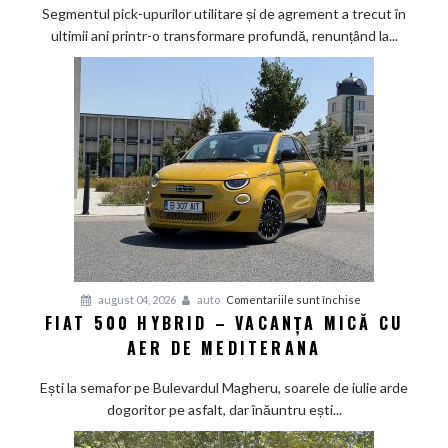
sub
Segmentul pick-upurilor utilitare și de agrement a trecut în
lupă:
ultimii ani printr-o transformare profundă, renunțând la...
Calul
de
bătaie
japonez
învață
bunele
maniere
pe
asfalt
pentru
august 04, 2026
auto
Comentariile sunt închise
FIAT 500 HYBRID – VACANȚA MICĂ CU
Fiat
AER DE MEDITERANA
500
Hybrid
Ești la semafor pe Bulevardul Magheru, soarele de iulie arde
–
dogoritor pe asfalt, dar înăuntru ești...
vacanța
mică