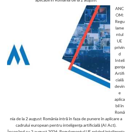
ANC
OM:
Regu
lame
ntul
UE
privin
d
Inteli
gența
Artifi
cială
devin
e
aplica
bil în
Româ
nia de la 2 august România intră în faza de punere în aplicare a
cadrului european pentru inteligența artificială (AI Act).
Începând cu 2 august 2026, Regulamentul UE privind inteligența