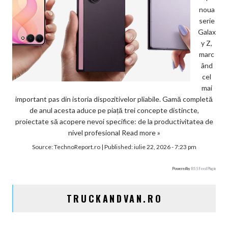
noua
serie
Galax
y Z,
marc
ând
cel
mai
important pas din istoria dispozitivelor pliabile. Gamă completă
de anul acesta aduce pe piață trei concepte distincte,
proiectate să acopere nevoi specifice: de la productivitatea de
nivel profesional
Read more »
Source:
TechnoReport.ro
|
Published:
iulie 22, 2026 - 7:23 pm
Powered by
RSS Feed Plugin
TRUCKANDVAN.RO