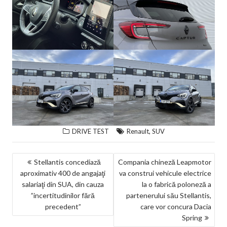
,
DRIVE TEST
Renault
SUV
NAVIGARE
Stellantis concediază
Compania chineză Leapmotor
aproximativ 400 de angajaţi
va construi vehicule electrice
ÎN
salariaţi din SUA, din cauza
la o fabrică poloneză a
ARTICOLE
”incertitudinilor fără
partenerului său Stellantis,
precedent”
care vor concura Dacia
Spring