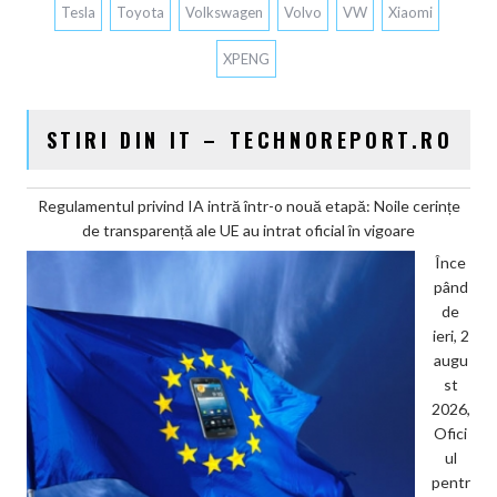
Tesla
Toyota
Volkswagen
Volvo
VW
Xiaomi
XPENG
STIRI DIN IT – TECHNOREPORT.RO
Regulamentul privind IA intră într-o nouă etapă: Noile cerințe
de transparență ale UE au intrat oficial în vigoare
Înce
pând
de
ieri, 2
augu
st
2026,
Ofici
ul
pentr