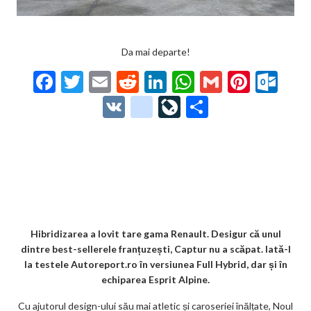
Da mai departe!
F
T
E
R
Li
W
G
Pi
O
ac
w
m
e
n
h
m
nt
ut
V
g
Li
P
e
itt
ai
d
ke
at
ai
er
lo
K
o
ve
ar
b
er
l
di
dI
s
l
es
o
o
Jo
ta
o
t
n
A
t
k.
gl
ur
je
o
p
co
e_
n
az
k
p
m
b
al
ă
o
Hibridizarea a lovit tare gama Renault. Desigur că unul
dintre best-sellerele franțuzești, Captur nu a scăpat. Iată-l
o
la testele Autoreport.ro în versiunea Full Hybrid, dar și în
k
echiparea Esprit Alpine.
m
Cu ajutorul design-ului său mai atletic și caroseriei înălțate, Noul