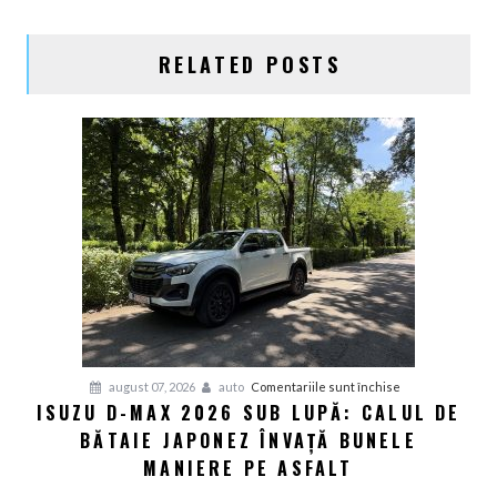
RELATED POSTS
pentru
august 07, 2026
auto
Comentariile sunt închise
ISUZU D-MAX 2026 SUB LUPĂ: CALUL DE
Isuzu
BĂTAIE JAPONEZ ÎNVAȚĂ BUNELE
D-
Max
MANIERE PE ASFALT
2026