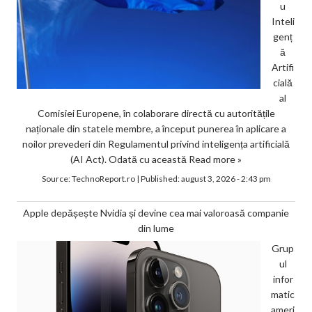
u
Inteli
genț
ă
Artifi
cială
al
Comisiei Europene, în colaborare directă cu autoritățile
naționale din statele membre, a început punerea în aplicare a
noilor prevederi din Regulamentul privind inteligența artificială
(AI Act). Odată cu această
Read more »
Source:
TechnoReport.ro
|
Published:
august 3, 2026 - 2:43 pm
Apple depășește Nvidia și devine cea mai valoroasă companie
din lume
Grup
ul
infor
matic
ameri