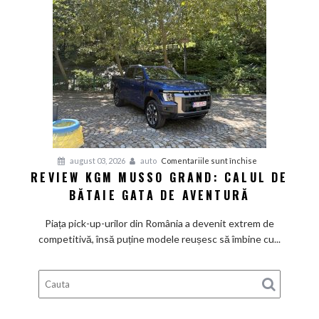
cu
aer
de
Mediterana
pentru
august 03, 2026
auto
Comentariile sunt închise
REVIEW KGM MUSSO GRAND: CALUL DE
Review
BĂTAIE GATA DE AVENTURĂ
KGM
Musso
Piața pick-up-urilor din România a devenit extrem de
Grand:
competitivă, însă puține modele reușesc să îmbine cu...
Calul
de
bătaie
gata
de
aventură