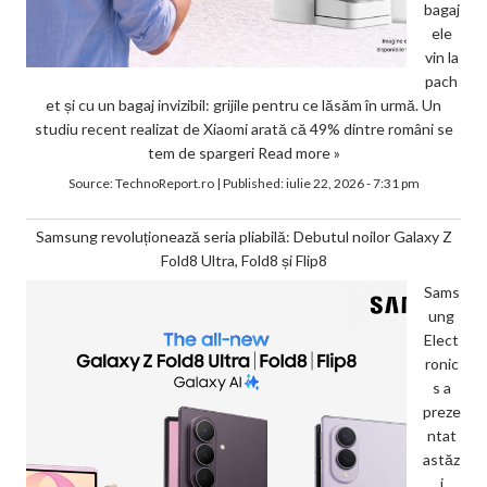
bagaj
ele
vin la
pach
et și cu un bagaj invizibil: grijile pentru ce lăsăm în urmă. Un
studiu recent realizat de Xiaomi arată că 49% dintre români se
tem de spargeri
Read more »
Source:
TechnoReport.ro
|
Published:
iulie 22, 2026 - 7:31 pm
Samsung revoluționează seria pliabilă: Debutul noilor Galaxy Z
Fold8 Ultra, Fold8 și Flip8
Sams
ung
Elect
ronic
s a
preze
ntat
astăz
i