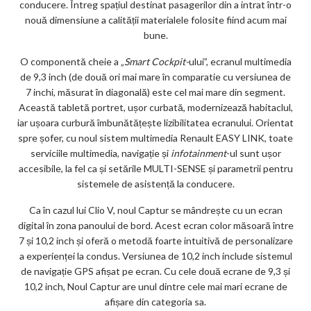
conducere. Întreg spațiul destinat pasagerilor din a intrat într-o
nouă dimensiune a calității materialele folosite fiind acum mai
bune.
O componentă cheie a „
Smart Cockpit-
ului”, ecranul multimedia
de 9,3 inch (de două ori mai mare în comparatie cu versiunea de
7 inchi, măsurat în diagonală) este cel mai mare din segment.
Această tabletă portret, ușor curbată, modernizează habitaclul,
iar ușoara curbură îmbunătățește lizibilitatea ecranului. Orientat
spre șofer, cu noul sistem multimedia Renault EASY LINK, toate
serviciile multimedia, navigație și
infotainment
-ul sunt ușor
accesibile, la fel ca și setările MULTI-SENSE și parametrii pentru
sistemele de asistență la conducere.
Ca în cazul lui Clio V, noul Captur se mândrește cu un ecran
digital în zona panoului de bord. Acest ecran color măsoară între
7 și 10,2 inch și oferă o metodă foarte intuitivă de personalizare
a experienței la condus. Versiunea de 10,2 inch include sistemul
de navigație GPS afișat pe ecran. Cu cele două ecrane de 9,3 și
10,2 inch, Noul Captur are unul dintre cele mai mari ecrane de
afișare din categoria sa.