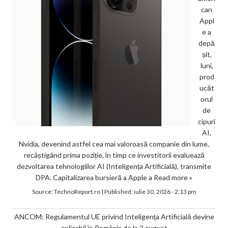
can
Appl
e a
depă
șit,
luni,
prod
ucăt
orul
de
cipuri
AI,
Nvidia, devenind astfel cea mai valoroasă companie din lume,
recâștigând prima poziție, în timp ce investitorii evaluează
dezvoltarea tehnologiilor AI (Inteligența Artificială), transmite
DPA. Capitalizarea bursieră a Apple a
Read more »
Source:
TechnoReport.ro
|
Published:
iulie 30, 2026 - 2:13 pm
ANCOM: Regulamentul UE privind Inteligența Artificială devine
aplicabil în România de la 2 august