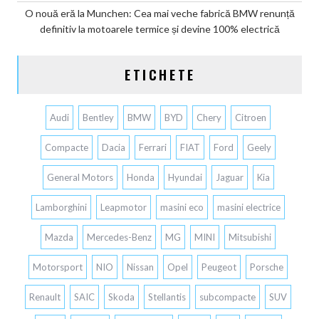
O nouă eră la Munchen: Cea mai veche fabrică BMW renunță
definitiv la motoarele termice și devine 100% electrică
ETICHETE
Audi
Bentley
BMW
BYD
Chery
Citroen
Compacte
Dacia
Ferrari
FIAT
Ford
Geely
General Motors
Honda
Hyundai
Jaguar
Kia
Lamborghini
Leapmotor
masini eco
masini electrice
Mazda
Mercedes-Benz
MG
MINI
Mitsubishi
Motorsport
NIO
Nissan
Opel
Peugeot
Porsche
Renault
SAIC
Skoda
Stellantis
subcompacte
SUV