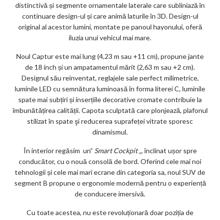
distinctivă și segmente ornamentale laterale care subliniază în
continuare design-ul și care animă laturile în 3D. Design-ul
original al acestor lumini, montate pe panoul hayonului, oferă
iluzia unui vehicul mai mare.
Noul Captur este mai lung (4,23 m sau +11 cm), propune jante
de 18 inch și un ampatamentul mărit (2,63 m sau +2 cm).
Designul său reinventat, reglajele sale perfect milimetrice,
luminile LED cu semnătura luminoasă în forma literei C, luminile
spate mai subțiri și inserțiile decorative cromate contribuie la
îmbunătățirea calității. Capota sculptată care plonjează, plafonul
stilizat în spate şi reducerea suprafeței vitrate sporesc
dinamismul.
În interior regăsim un”
Smart Cockpit
„, înclinat ușor spre
conducător, cu o nouă consolă de bord. Oferind cele mai noi
tehnologii și cele mai mari ecrane din categoria sa, noul SUV de
segment B propune o ergonomie modernă pentru o experiență
de conducere imersivă.
Cu toate acestea, nu este revoluționară doar poziția de