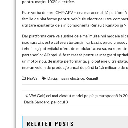
pentru mașini 100% electrice.
Este vorba despre CMF-AEV – cea mai accesibilă platformă e
familie de platforme pentru vehicule electrice ultra-compac
utilitare existentă deja în componența Renault Kangoo şi N
Dar platforma care va susține cele mai multe noi modele și c
inaugurată peste câteva săptămâni ca bază pentru crossover
tehnice şi potențialul oferit de modularitatea sa, ea reprezi
partenerilor Alianței. A fost creată pentru a integra şi opti
un motor nou, de înaltă performanță, şi o baterie ultra-plat
într-un volum de producţie anual de până la 1,5 milioane de u
,
,
NEWS
Dacia
masini electrice
Renault
NAVIGARE
VW Golf, cel mai vândut model pe piața europeană în 20
Dacia Sandero, pe locul 3
ÎN
ARTICOLE
RELATED POSTS