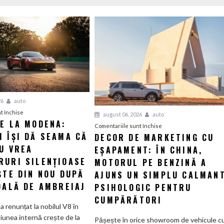
26
auto
pentru
t închise
august 06, 2026
auto
IE LA MODENA:
Revelație
pentru
Comentariile sunt închise
 ÎȘI DĂ SEAMA CĂ
la
DECOR DE MARKETING CU
Decor
Modena:
U VREA
EȘAPAMENT: ÎN CHINA,
de
Maserati
marketing
RURI SILENȚIOASE
MOTORUL PE BENZINĂ A
își
cu
ȘTE DIN NOU DUPĂ
AJUNS UN SIMPLU CALMAN
dă
eșapament:
DALĂ DE AMBREIAJ
PSIHOLOGIC PENTRU
seama
În
CUMPĂRĂTORI
că
China,
a renunțat la nobilul V8 în
nimeni
motorul
iunea internă crește de la
Pășește în orice showroom de vehicule c
nu