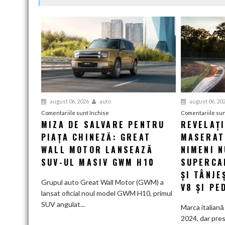
august 06, 2026
auto
august 06, 20
pentru
Comentariile sunt închise
Comentariile sun
MIZA DE SALVARE PENTRU
REVELAȚ
Miza
PIAȚA CHINEZĂ: GREAT
de
MASERATI
salvare
WALL MOTOR LANSEAZĂ
NIMENI N
pentru
SUV-UL MASIV GWM H10
SUPERCA
piața
ȘI TÂNJE
chineză:
Grupul auto Great Wall Motor (GWM) a
V8 ȘI PE
Great
lansat oficial noul model GWM H10, primul
Wall
SUV angulat...
Marca italiană 
Motor
2024, dar pres
lansează