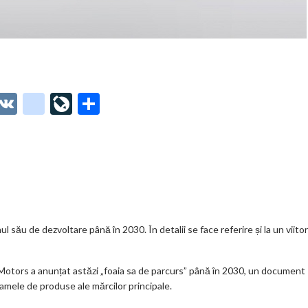
O
V
g
Li
P
t
K
o
ve
ar
o
o
Jo
ta
o
gl
ur
je
.
e_
n
az
co
b
al
ă
m
o
l său de dezvoltare până în 2030. În detalii se face referire și la un viitor
o
 Motors a anunțat astăzi „foaia sa de parcurs” până în 2030, un document
k
 gamele de produse ale mărcilor principale.
m