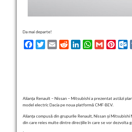
Da mai departe!
F
T
E
R
Li
W
G
Pi
ac
w
m
e
n
h
m
nt
u
e
itt
ai
d
ke
at
ai
er
l
b
er
l
di
dI
s
l
es
o
t
n
A
t
k
o
p
k
p
Alianța Renault – Nissan – Mitsubishi a prezentat astăzi planu
model electric Dacia pe noua platformă CMF-BEV.
Alianța compusă din grupurile Renault, Nissan și Mitsubishi
din care reies multe dintre direcțiile în care se vor dezvolta