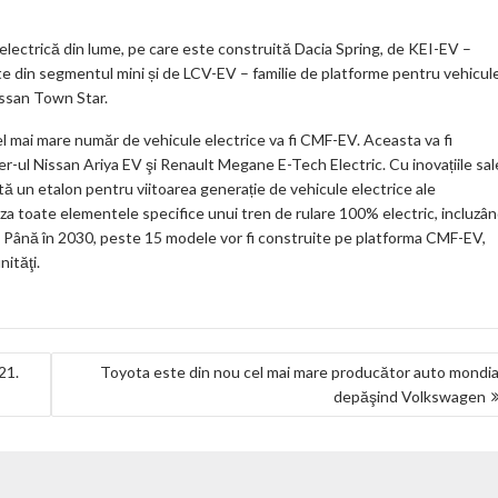
lectrică din lume, pe care este construită Dacia Spring, de KEI-EV –
te din segmentul mini și de LCV-EV – familie de platforme pentru vehicul
issan Town Star.
el mai mare număr de vehicule electrice va fi CMF-EV. Aceasta va fi
-ul Nissan Ariya EV şi Renault Megane E-Tech Electric. Cu inovațiile sal
ntă un etalon pentru viitoarea generație de vehicule electrice ale
miza toate elementele specifice unui tren de rulare 100% electric, incluzâ
ă. Până în 2030, peste 15 modele vor fi construite pe platforma CMF-EV,
nităţi.
21.
Toyota este din nou cel mai mare producător auto mondia
depăşind Volkswagen