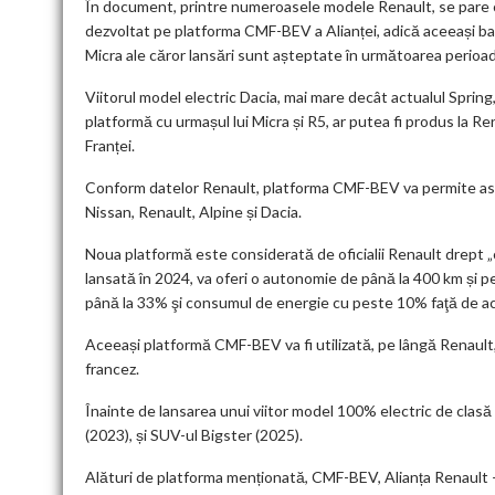
În document, printre numeroasele modele Renault, se pare c
dezvoltat pe platforma CMF-BEV a Alianței, adică aceeași baz
Micra ale căror lansări sunt așteptate în următoarea perioa
Viitorul model electric Dacia, mai mare decât actualul Spring,
platformă cu urmașul lui Micra și R5, ar putea fi produs la Re
Franței.
Conform datelor Renault, platforma CMF-BEV va permite asa
Nissan, Renault, Alpine și Dacia.
Noua platformă este considerată de oficialii Renault drept „
lansată în 2024, va oferi o autonomie de până la 400 km și 
până la 33% şi consumul de energie cu peste 10% faţă de ac
Aceeași platformă CMF-BEV va fi utilizată, pe lângă Renault,
francez.
Înainte de lansarea unui viitor model 100% electric de clasă 
(2023), și SUV-ul Bigster (2025).
Alături de platforma menționată, CMF-BEV, Alianța Renault –