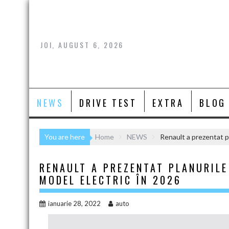
Skip
to
content
JOI, AUGUST 6, 2026
NEWS
DRIVE TEST
EXTRA
BLOG
You are here
Home
NEWS
Renault a prezentat p
RENAULT A PREZENTAT PLANURILE
MODEL ELECTRIC ÎN 2026
ianuarie 28, 2022
auto