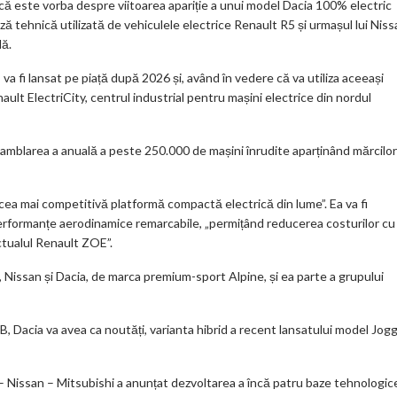
ă este vorba despre viitoarea apariție a unui model Dacia 100% electric
ar
ă tehnică utilizată de vehiculele electrice Renault R5 și urmașul lui Niss
ks
dă.
 va fi lansat pe piață după 2026 și, având în vedere că va utiliza aceeași
nault ElectriCity, centrul industrial pentru mașini electrice din nordul
mblarea a anuală a peste 250.000 de mașini înrudite aparținând mărcilor
cea mai competitivă platformă compactă electrică din lume”. Ea va fi
performanțe aerodinamice remarcabile, „permițând reducerea costurilor cu
tualul Renault ZOE”.
 Nissan și Dacia, de marca premium-sport Alpine, și ea parte a grupului
B, Dacia va avea ca noutăți, varianta hibrid a recent lansatului model Jog
 Nissan – Mitsubishi a anunțat dezvoltarea a încă patru baze tehnologic