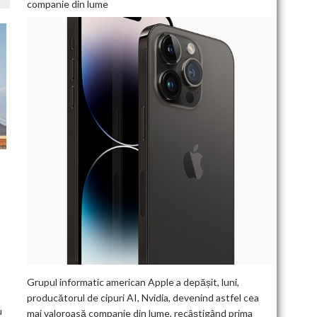
companie din lume
T
Grupul informatic american Apple a depășit, luni,
producătorul de cipuri AI, Nvidia, devenind astfel cea
u
mai valoroasă companie din lume, recâștigând prima