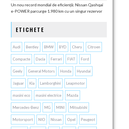
Un nou record mondial de eficiență: Nissan Qashqai
e-POWER parcurge 1.980 km cu un singur rezervor
ETICHETE
Audi
Bentley
BMW
BYD
Chery
Citroen
Compacte
Dacia
Ferrari
FIAT
Ford
Geely
General Motors
Honda
Hyundai
Jaguar
Kia
Lamborghini
Leapmotor
masini eco
masini electrice
Mazda
Mercedes-Benz
MG
MINI
Mitsubishi
Motorsport
NIO
Nissan
Opel
Peugeot