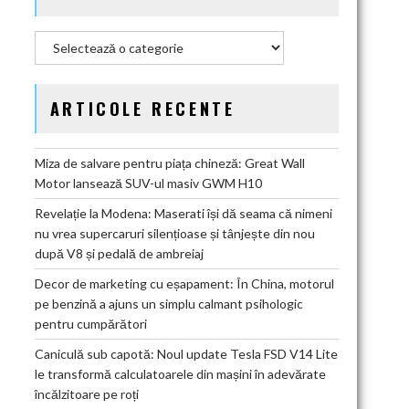
Categorii
ARTICOLE RECENTE
Miza de salvare pentru piața chineză: Great Wall
Motor lansează SUV-ul masiv GWM H10
Revelație la Modena: Maserati își dă seama că nimeni
nu vrea supercaruri silențioase și tânjește din nou
după V8 și pedală de ambreiaj
Decor de marketing cu eșapament: În China, motorul
pe benzină a ajuns un simplu calmant psihologic
pentru cumpărători
Caniculă sub capotă: Noul update Tesla FSD V14 Lite
le transformă calculatoarele din mașini în adevărate
încălzitoare pe roți