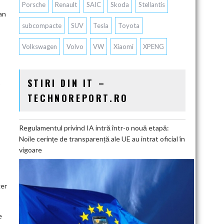
Porsche
Renault
SAIC
Skoda
Stellantis
an
subcompacte
SUV
Tesla
Toyota
Volkswagen
Volvo
VW
Xiaomi
XPENG
STIRI DIN IT –
TECHNOREPORT.RO
Regulamentul privind IA intră într-o nouă etapă:
Noile cerințe de transparență ale UE au intrat oficial în
vigoare
ger
e