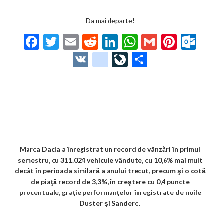
Da mai departe!
F
T
E
R
Li
W
G
Pi
O
ac
w
m
e
n
h
m
nt
ut
V
g
Li
P
e
itt
ai
d
ke
at
ai
er
lo
K
o
ve
ar
b
er
l
di
dI
s
l
es
o
o
Jo
ta
o
t
n
A
t
k.
gl
ur
je
o
p
co
e_
n
az
k
p
m
b
al
ă
o
Marca Dacia a înregistrat un record de vânzări în primul
semestru, cu 311.024 vehicule vândute, cu 10,6% mai mult
o
decât în perioada similară a anului trecut, precum şi o cotă
k
de piaţă record de 3,3%, în creştere cu 0,4 puncte
procentuale, graţie performanţelor înregistrate de noile
m
Duster şi Sandero.
ar