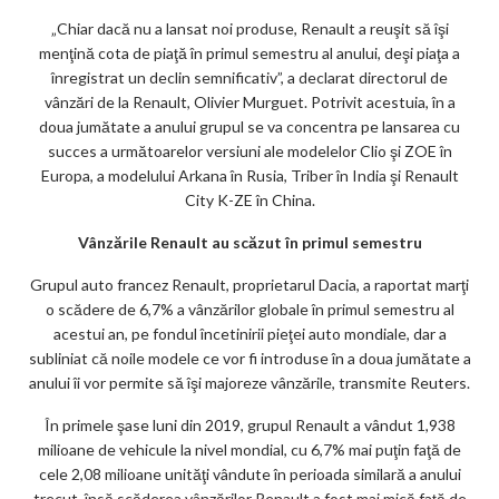
ks
„Chiar dacă nu a lansat noi produse, Renault a reuşit să îşi
menţină cota de piaţă în primul semestru al anului, deşi piaţa a
înregistrat un declin semnificativ”, a declarat directorul de
vânzări de la Renault, Olivier Murguet. Potrivit acestuia, în a
doua jumătate a anului grupul se va concentra pe lansarea cu
succes a următoarelor versiuni ale modelelor Clio şi ZOE în
Europa, a modelului Arkana în Rusia, Triber în India şi Renault
City K-ZE în China.
Vânzările Renault au scăzut în primul semestru
Grupul auto francez Renault, proprietarul Dacia, a raportat marţi
o scădere de 6,7% a vânzărilor globale în primul semestru al
acestui an, pe fondul încetinirii pieţei auto mondiale, dar a
subliniat că noile modele ce vor fi introduse în a doua jumătate a
anului îi vor permite să îşi majoreze vânzările, transmite Reuters.
În primele şase luni din 2019, grupul Renault a vândut 1,938
milioane de vehicule la nivel mondial, cu 6,7% mai puţin faţă de
cele 2,08 milioane unităţi vândute în perioada similară a anului
trecut, însă scăderea vânzărilor Renault a fost mai mică faţă de