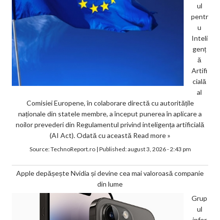
ul
pentr
u
Inteli
genț
ă
Artifi
cială
al
Comisiei Europene, în colaborare directă cu autoritățile
naționale din statele membre, a început punerea în aplicare a
noilor prevederi din Regulamentul privind inteligența artificială
(AI Act). Odată cu această
Read more »
Source:
TechnoReport.ro
|
Published:
august 3, 2026 - 2:43 pm
Apple depășește Nvidia și devine cea mai valoroasă companie
din lume
Grup
ul
infor