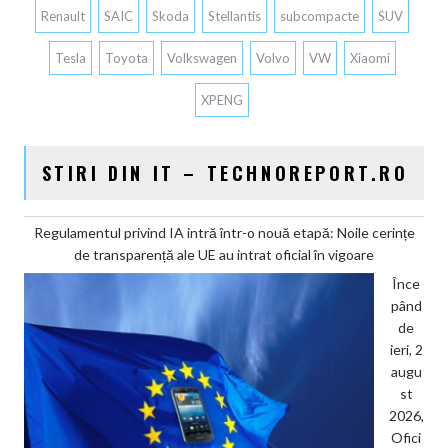
Renault
SAIC
Skoda
Stellantis
subcompacte
SUV
Tesla
Toyota
Volkswagen
Volvo
VW
Xiaomi
XPENG
STIRI DIN IT – TECHNOREPORT.RO
Regulamentul privind IA intră într-o nouă etapă: Noile cerințe
de transparență ale UE au intrat oficial în vigoare
Înce
pând
de
ieri, 2
augu
st
2026,
Ofici