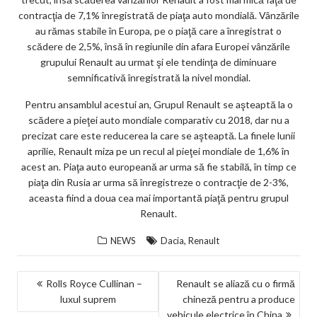
contracţia de 7,1% înregistrată de piaţa auto mondială. Vânzările
au rămas stabile în Europa, pe o piaţă care a înregistrat o
scădere de 2,5%, însă în regiunile din afara Europei vânzările
grupului Renault au urmat şi ele tendinţa de diminuare
semnificativă înregistrată la nivel mondial.
Pentru ansamblul acestui an, Grupul Renault se aşteaptă la o
scădere a pieţei auto mondiale comparativ cu 2018, dar nu a
precizat care este reducerea la care se aşteaptă. La finele lunii
aprilie, Renault miza pe un recul al pieţei mondiale de 1,6% în
acest an. Piaţa auto europeană ar urma să fie stabilă, în timp ce
piaţa din Rusia ar urma să înregistreze o contracţie de 2-3%,
aceasta fiind a doua cea mai importantă piaţă pentru grupul
Renault.
,
NEWS
Dacia
Renault
NAVIGARE
Rolls Royce Cullinan –
Renault se aliază cu o firmă
luxul suprem
chineză pentru a produce
ÎN
vehicule electrice în China