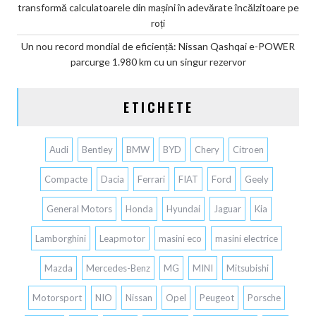
transformă calculatoarele din mașini în adevărate încălzitoare pe
roți
Un nou record mondial de eficiență: Nissan Qashqai e-POWER
parcurge 1.980 km cu un singur rezervor
ETICHETE
Audi
Bentley
BMW
BYD
Chery
Citroen
Compacte
Dacia
Ferrari
FIAT
Ford
Geely
General Motors
Honda
Hyundai
Jaguar
Kia
Lamborghini
Leapmotor
masini eco
masini electrice
Mazda
Mercedes-Benz
MG
MINI
Mitsubishi
Motorsport
NIO
Nissan
Opel
Peugeot
Porsche