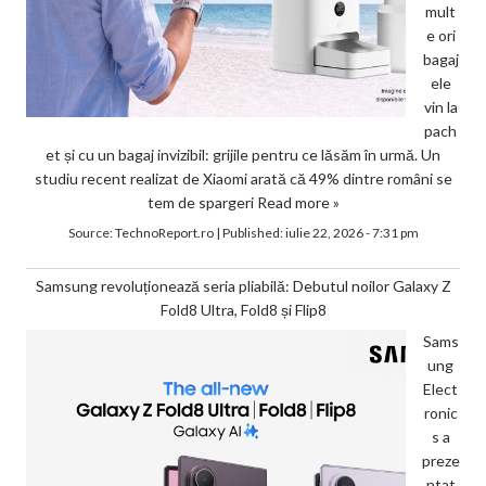
mult
e ori
bagaj
ele
vin la
pach
et și cu un bagaj invizibil: grijile pentru ce lăsăm în urmă. Un
studiu recent realizat de Xiaomi arată că 49% dintre români se
tem de spargeri
Read more »
Source:
TechnoReport.ro
|
Published:
iulie 22, 2026 - 7:31 pm
Samsung revoluționează seria pliabilă: Debutul noilor Galaxy Z
Fold8 Ultra, Fold8 și Flip8
Sams
ung
Elect
ronic
s a
preze
ntat