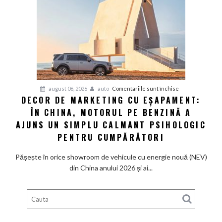
supercaruri
silențioase
și
tânjește
din
nou
după
V8
pentru
august 06, 2026
auto
Comentariile sunt închise
și
DECOR DE MARKETING CU EȘAPAMENT:
Decor
pedală
ÎN CHINA, MOTORUL PE BENZINĂ A
de
de
marketing
AJUNS UN SIMPLU CALMANT PSIHOLOGIC
ambreiaj
cu
PENTRU CUMPĂRĂTORI
eșapament:
În
Pășește în orice showroom de vehicule cu energie nouă (NEV)
China,
din China anului 2026 și ai...
motorul
pe
benzină
a
ajuns