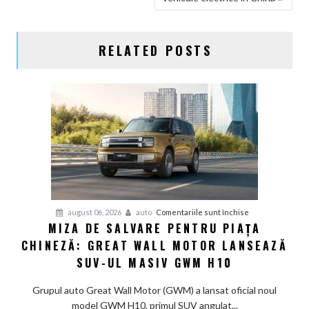
ARTICOLE
RELATED POSTS
pentru
august 06, 2026
auto
Comentariile sunt închise
MIZA DE SALVARE PENTRU PIAȚA
Miza
CHINEZĂ: GREAT WALL MOTOR LANSEAZĂ
de
salvare
SUV-UL MASIV GWM H10
pentru
piața
Grupul auto Great Wall Motor (GWM) a lansat oficial noul
chineză:
model GWM H10, primul SUV angulat...