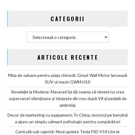
un
simplu
CATEGORII
calmant
psihologic
pentru
Categorii
cumpărători
ARTICOLE RECENTE
Miza de salvare pentru piața chineză: Great Wall Motor lansează
SUV-ul masiv GWM H10
Revelație la Modena: Maserati își dă seama că nimeni nu vrea
supercaruri silențioase și tânjește din nou după V8 și pedală de
ambreiaj
Decor de marketing cu eșapament: În China, motorul pe benzină
a ajuns un simplu calmant psihologic pentru cumpărători
Caniculă sub capotă: Noul update Tesla FSD V14 Lite le