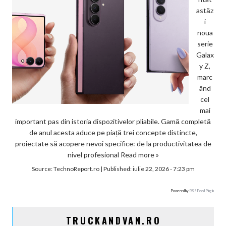
astăz
i
noua
serie
Galax
y Z,
marc
ând
cel
mai
important pas din istoria dispozitivelor pliabile. Gamă completă
de anul acesta aduce pe piață trei concepte distincte,
proiectate să acopere nevoi specifice: de la productivitatea de
nivel profesional
Read more »
Source:
TechnoReport.ro
|
Published:
iulie 22, 2026 - 7:23 pm
Powered by
RSS Feed Plugin
TRUCKANDVAN.RO