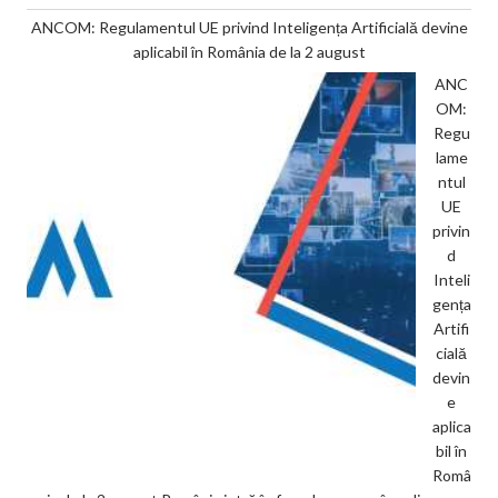
ANCOM: Regulamentul UE privind Inteligența Artificială devine
aplicabil în România de la 2 august
ANC
OM:
Regu
lame
ntul
UE
privin
d
Inteli
gența
Artifi
cială
devin
e
aplica
bil în
Româ