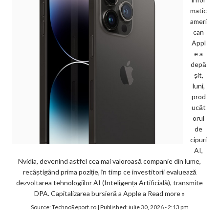
matic
ameri
can
Appl
e a
depă
șit,
luni,
prod
ucăt
orul
de
cipuri
AI,
Nvidia, devenind astfel cea mai valoroasă companie din lume,
recâștigând prima poziție, în timp ce investitorii evaluează
dezvoltarea tehnologiilor AI (Inteligența Artificială), transmite
DPA. Capitalizarea bursieră a Apple a
Read more »
Source:
TechnoReport.ro
|
Published:
iulie 30, 2026 - 2:13 pm