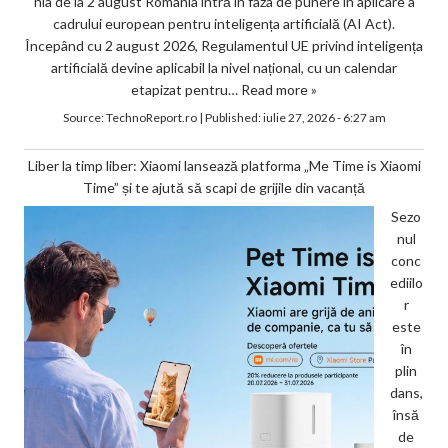
nia de la 2 august România intră în faza de punere în aplicare a
cadrului european pentru inteligența artificială (AI Act).
Începând cu 2 august 2026, Regulamentul UE privind inteligența
artificială devine aplicabil la nivel național, cu un calendar
etapizat pentru…
Read more »
Source:
TechnoReport.ro
|
Published:
iulie 27, 2026 - 6:27 am
Liber la timp liber: Xiaomi lansează platforma „Me Time is Xiaomi
Time” și te ajută să scapi de grijile din vacanță
Sezo
nul
conc
ediilo
r
este
în
plin
dans,
însă
de