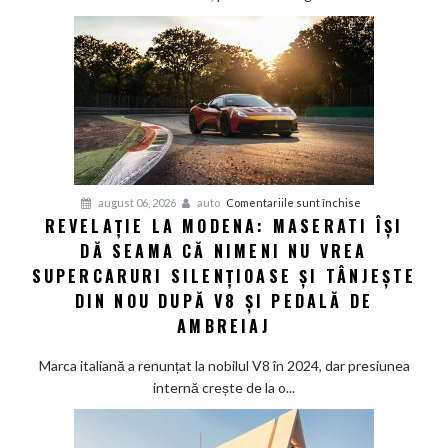
Great
Wall
Motor
lansează
SUV-
ul
masiv
GWM
H10
pentru
august 06, 2026
auto
Comentariile sunt închise
REVELAȚIE LA MODENA: MASERATI ÎȘI
Revelație
DĂ SEAMA CĂ NIMENI NU VREA
la
Modena:
SUPERCARURI SILENȚIOASE ȘI TÂNJEȘTE
Maserati
DIN NOU DUPĂ V8 ȘI PEDALĂ DE
își
AMBREIAJ
dă
seama
Marca italiană a renunțat la nobilul V8 în 2024, dar presiunea
că
internă crește de la o...
nimeni
nu
vrea