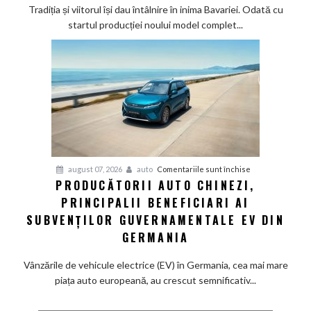
Cea
Tradiția și viitorul își dau întâlnire în inima Bavariei. Odată cu
mai
startul producției noului model complet...
veche
fabrică
BMW
renunță
definitiv
la
motoarele
termice
și
pentru
august 07, 2026
auto
Comentariile sunt închise
devine
PRODUCĂTORII AUTO CHINEZI,
Producătorii
100%
PRINCIPALII BENEFICIARI AI
auto
electrică
chinezi,
SUBVENȚILOR GUVERNAMENTALE EV DIN
principalii
GERMANIA
beneficiari
ai
Vânzările de vehicule electrice (EV) în Germania, cea mai mare
subvenților
piața auto europeană, au crescut semnificativ...
guvernamentale
EV