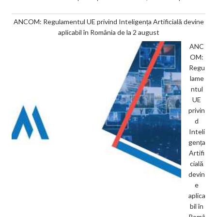
ANCOM: Regulamentul UE privind Inteligența Artificială devine
aplicabil în România de la 2 august
ANC
OM:
Regu
lame
ntul
UE
privin
d
Inteli
gența
Artifi
cială
devin
e
aplica
bil în
Româ