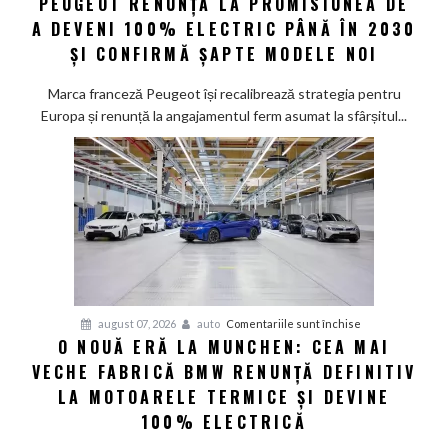
PEUGEOT RENUNȚĂ LA PROMISIUNEA DE
Peugeot
A DEVENI 100% ELECTRIC PÂNĂ ÎN 2030
renunță
la
ȘI CONFIRMĂ ȘAPTE MODELE NOI
promisiunea
de
Marca franceză Peugeot își recalibrează strategia pentru
a
Europa și renunță la angajamentul ferm asumat la sfârșitul...
deveni
100%
electric
până
în
2030
și
confirmă
șapte
pentru
august 07, 2026
auto
Comentariile sunt închise
modele
O NOUĂ ERĂ LA MUNCHEN: CEA MAI
O
noi
VECHE FABRICĂ BMW RENUNȚĂ DEFINITIV
nouă
eră
LA MOTOARELE TERMICE ȘI DEVINE
la
100% ELECTRICĂ
Munchen: