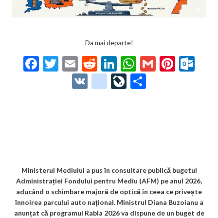
Da mai departe!
F
T
E
R
Li
W
G
Pi
O
ac
w
m
e
n
h
m
nt
ut
V
g
Li
P
e
itt
ai
d
ke
at
ai
er
lo
K
o
ve
ar
b
er
l
di
dI
s
l
es
o
o
Jo
ta
o
t
n
A
t
k.
gl
ur
je
o
p
co
e_
n
az
k
p
m
b
al
ă
o
Ministerul Mediului a pus în consultare publică bugetul
Administrației Fondului pentru Mediu (AFM) pe anul 2026,
o
aducând o schimbare majoră de optică în ceea ce privește
k
înnoirea parcului auto național. Ministrul Diana Buzoianu a
anunțat că programul Rabla 2026 va dispune de un buget de