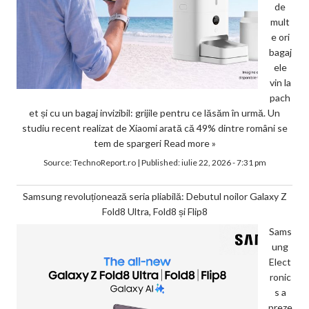
de
mult
e ori
bagaj
ele
vin la
pach
et și cu un bagaj invizibil: grijile pentru ce lăsăm în urmă. Un
studiu recent realizat de Xiaomi arată că 49% dintre români se
tem de spargeri
Read more »
Source:
TechnoReport.ro
|
Published:
iulie 22, 2026 - 7:31 pm
Samsung revoluționează seria pliabilă: Debutul noilor Galaxy Z
Fold8 Ultra, Fold8 și Flip8
Sams
ung
Elect
ronic
s a
preze