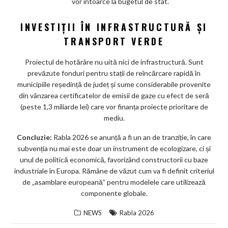
vor întoarce la bugetul de stat.
INVESTIȚII ÎN INFRASTRUCTURĂ ȘI
TRANSPORT VERDE
Proiectul de hotărâre nu uită nici de infrastructură. Sunt
prevăzute fonduri pentru stații de reîncărcare rapidă în
municipiile reședință de județ și sume considerabile provenite
din vânzarea certificatelor de emisii de gaze cu efect de seră
(peste 1,3 miliarde lei) care vor finanța proiecte prioritare de
mediu.
Concluzie:
Rabla 2026 se anunță a fi un an de tranziție, în care
subvenția nu mai este doar un instrument de ecologizare, ci și
unul de politică economică, favorizând constructorii cu baze
industriale în Europa. Rămâne de văzut cum va fi definit criteriul
de „asamblare europeană” pentru modelele care utilizează
componente globale.
NEWS
Rabla 2026