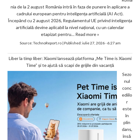
nia de la 2 august România intră în faza de punere în aplicare a
cadrului european pentru inteligența artificială (AI Act).
Începând cu 2 august 2026, Regulamentul UE privind inteligența
artificială devine aplicabil la nivel național, cu un calendar
etapizat pentru…
Read more »
Source:
TechnoReport.ro
|
Published:
iulie 27, 2026 - 6:27 am
Liber la timp liber: Xiaomi lansează platforma „Me Time is Xiaomi
Time” și te ajută să scapi de grijile din vacanță
Sezo
nul
conc
ediilo
r
este
în
plin
dans,
însă