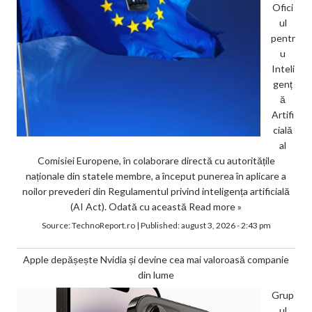
Ofici
ul
pentr
u
Inteli
genț
ă
Artifi
cială
al
Comisiei Europene, în colaborare directă cu autoritățile
naționale din statele membre, a început punerea în aplicare a
noilor prevederi din Regulamentul privind inteligența artificială
(AI Act). Odată cu această
Read more »
Source:
TechnoReport.ro
|
Published:
august 3, 2026 - 2:43 pm
Apple depășește Nvidia și devine cea mai valoroasă companie
din lume
Grup
ul