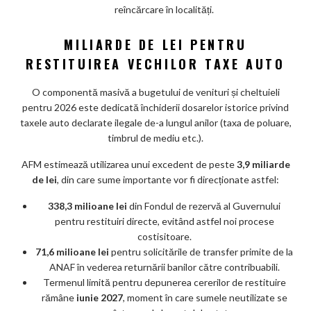
reîncărcare în localități.
MILIARDE DE LEI PENTRU
RESTITUIREA VECHILOR TAXE AUTO
O componentă masivă a bugetului de venituri și cheltuieli
pentru 2026 este dedicată închiderii dosarelor istorice privind
taxele auto declarate ilegale de-a lungul anilor (taxa de poluare,
timbrul de mediu etc.).
AFM estimează utilizarea unui excedent de peste
3,9 miliarde
de lei
, din care sume importante vor fi direcționate astfel:
338,3 milioane lei
din Fondul de rezervă al Guvernului
pentru restituiri directe, evitând astfel noi procese
costisitoare.
71,6 milioane lei
pentru solicitările de transfer primite de la
ANAF în vederea returnării banilor către contribuabili.
Termenul limită pentru depunerea cererilor de restituire
rămâne
iunie 2027
, moment în care sumele neutilizate se