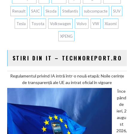
Renault
SAIC
Skoda
Stellantis
subcompacte
SUV
Tesla
Toyota
Volkswagen
Volvo
VW
Xiaomi
XPENG
STIRI DIN IT – TECHNOREPORT.RO
Regulamentul privind IA intră într-o nouă etapă: Noile cerințe
de transparență ale UE au intrat oficial în vigoare
Înce
pând
de
ieri, 2
augu
st
2026,