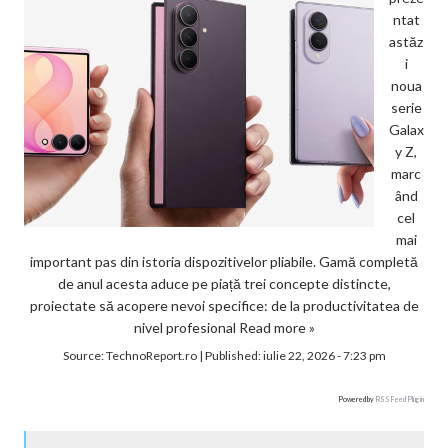
ntat
astăz
i
noua
serie
Galax
y Z,
marc
ând
cel
mai
important pas din istoria dispozitivelor pliabile. Gamă completă
de anul acesta aduce pe piață trei concepte distincte,
proiectate să acopere nevoi specifice: de la productivitatea de
nivel profesional
Read more »
Source:
TechnoReport.ro
|
Published:
iulie 22, 2026 - 7:23 pm
Powered by
RSS Feed Plugin