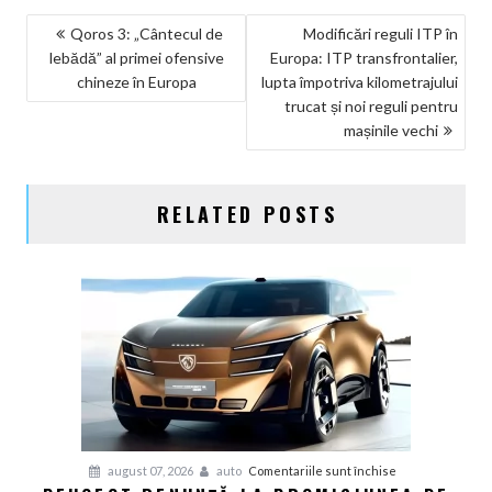
NAVIGARE
Qoros 3: „Cântecul de
Modificări reguli ITP în
lebădă” al primei ofensive
Europa: ITP transfrontalier,
ÎN
chineze în Europa
lupta împotriva kilometrajului
ARTICOLE
trucat și noi reguli pentru
mașinile vechi
RELATED POSTS
pentru
august 07, 2026
auto
Comentariile sunt închise