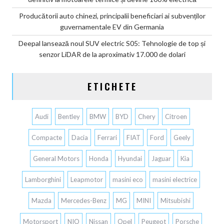
Producătorii auto chinezi, principalii beneficiari ai subvenților
guvernamentale EV din Germania
Deepal lansează noul SUV electric S05: Tehnologie de top și
senzor LiDAR de la aproximativ 17.000 de dolari
ETICHETE
Audi
Bentley
BMW
BYD
Chery
Citroen
Compacte
Dacia
Ferrari
FIAT
Ford
Geely
General Motors
Honda
Hyundai
Jaguar
Kia
Lamborghini
Leapmotor
masini eco
masini electrice
Mazda
Mercedes-Benz
MG
MINI
Mitsubishi
Motorsport
NIO
Nissan
Opel
Peugeot
Porsche