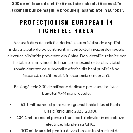
m
300 de milioane de lei, însă noutatea absolută constă în
ar
„accentul pus pe mașinile produse și asamblate în Europa”.
ks
PROTECȚIONISM EUROPEAN ÎN
TICHETELE RABLA
Această direcție indică o dorință a autorităților de a sprijini
industria auto de pe continent, în contextul invaziei de modele
electrice și hibride provenite din China. Deși detaliile tehnice vor
fi stabilite prin ghidul de finanțare, mesajul este clar: statul
român dorește ca subvențiile oferite din bani publici să se
întoarcă, pe cât posibil, în economia europeană.
Pe lângă cele 300 de milioane dedicate persoanelor fizice,
bugetul AFM mai prevede:
61,1 milioane lei
pentru programul Rabla Plus și Rabla
Clasic (ghid unic 2025-2030).
134,1 milioane lei
pentru transportul elevilor în microbuze
electrice, hibride sau GNC.
100 milioane lei
pentru dezvoltarea infrastructurii de