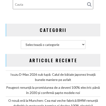
din
Germania
CATEGORII
Categorii
ARTICOLE RECENTE
Isuzu D-Max 2026 sub lupă: Calul de bătaie japonez învață
bunele maniere pe asfalt
Peugeot renunță la promisiunea de a deveni 100% electric până
în 2030 și confirmă șapte modele noi
O nouă eră la Munchen: Cea mai veche fabrică BMW renunță
definitiv la motoarele termice și devine 100% electrică