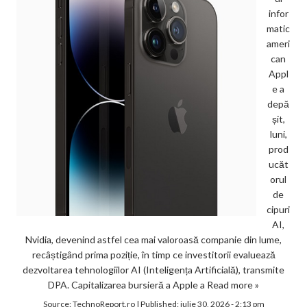
infor
matic
ameri
can
Appl
e a
depă
șit,
luni,
prod
ucăt
orul
de
cipuri
AI,
Nvidia, devenind astfel cea mai valoroasă companie din lume,
recâștigând prima poziție, în timp ce investitorii evaluează
dezvoltarea tehnologiilor AI (Inteligența Artificială), transmite
DPA. Capitalizarea bursieră a Apple a
Read more »
Source:
TechnoReport.ro
|
Published:
iulie 30, 2026 - 2:13 pm