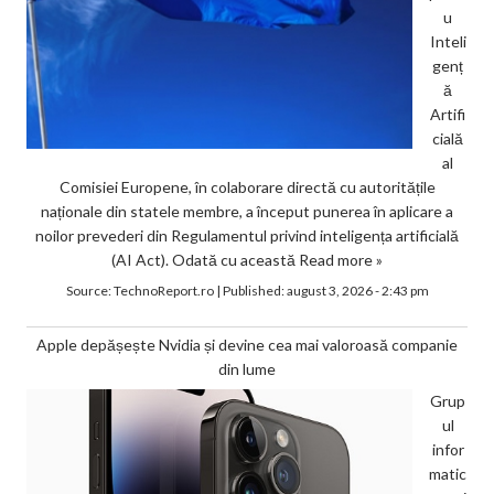
u
Inteli
genț
ă
Artifi
cială
al
Comisiei Europene, în colaborare directă cu autoritățile
naționale din statele membre, a început punerea în aplicare a
noilor prevederi din Regulamentul privind inteligența artificială
(AI Act). Odată cu această
Read more »
Source:
TechnoReport.ro
|
Published:
august 3, 2026 - 2:43 pm
Apple depășește Nvidia și devine cea mai valoroasă companie
din lume
Grup
ul
infor
matic