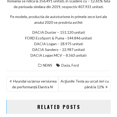
Romania se ridica la 356.491 unitati, in scadere cu – 12.61% fata
ks
de perioada similara din 2019, respectiv 407.931 unitati.
Pe modele, productia de autoturisme in primele zece luni ale
anului 2020 se prezinta astfel:
DACIA Duster – 151.120 unitati
FORD EcoSport & Puma –144.846 unitati
DACIA Logan – 28.975 unitati
DACIA Sandero – 22.987 unitati
DACIA Logan MCV – 8.563 unitati
,
NEWS
Dacia
Ford
NAVIGARE
Hyundai va lansa versiunea
Acţiunile Tesla au urcat ieri cu
de performanță Elantra N
până la 12%
ÎN
ARTICOLE
RELATED POSTS