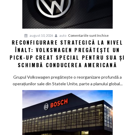
încă
nu
are
voie
pentru
august 10, 2026
auto
Comentariile sunt închise
RECONFIGURARE STRATEGICĂ LA NIVEL
Reconfigurare
ÎNALT: VOLKSWAGEN PREGĂTEȘTE UN
strategică
la
PICK-UP CREAT SPECIAL PENTRU SUA ȘI
nivel
SCHIMBĂ CONDUCEREA AMERICANĂ
înalt:
Volkswagen
Grupul Volkswagen pregătește o reorganizare profundă a
pregătește
operațiunilor sale din Statele Unite, parte a planului global...
un
pick-
up
creat
special
pentru
SUA
și