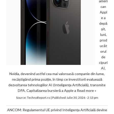
ameri
can
Appl
e a
depă
șit,
luni,
prod
ucăt
orul
de
cipuri
AI,
Nvidia, devenind astfel cea mai valoroasă companie din lume,
recâștigând prima poziție, în timp ce investitorii evaluează
dezvoltarea tehnologiilor AI (Inteligența Artificială), transmite
DPA. Capitalizarea bursieră a Apple a
Read more »
Source:
TechnoReport.ro
|
Published:
iulie 30, 2026 - 2:13 pm
ANCOM: Regulamentul UE privind Inteligența Artificială devine