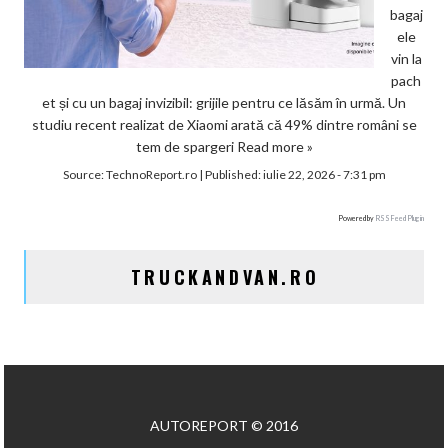
bagaj
ele
vin la
pach
et și cu un bagaj invizibil: grijile pentru ce lăsăm în urmă. Un
studiu recent realizat de Xiaomi arată că 49% dintre români se
tem de spargeri
Read more »
Source:
TechnoReport.ro
|
Published:
iulie 22, 2026 - 7:31 pm
Powered by
RSS Feed Plugin
TRUCKANDVAN.RO
AUTOREPORT © 2016