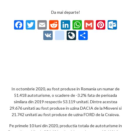
Da mai departe!
F
T
E
R
Li
W
G
Pi
O
ac
w
m
e
n
h
m
nt
ut
V
g
Li
P
e
itt
ai
d
ke
at
ai
er
lo
K
o
ve
ar
b
er
l
di
dI
s
l
es
o
o
Jo
ta
o
t
n
A
t
k.
gl
ur
je
o
p
co
e_
n
az
k
p
m
b
al
ă
o
In octombrie 2020, au fost produse in Romania un numar de
51.418 autoturisme, o scadere de -3.2% fata de perioada
o
similara din 2019 respectiv 53.119 unitati. Dintre acestea
k
29.676 unitati au fost produse in uzina DACIA de la Mioveni si
21.742 unitati au fost produse de uzina FORD de la Craiova.
m
Pe primele 10 luni din 2020, productia totala de autoturisme in
ar