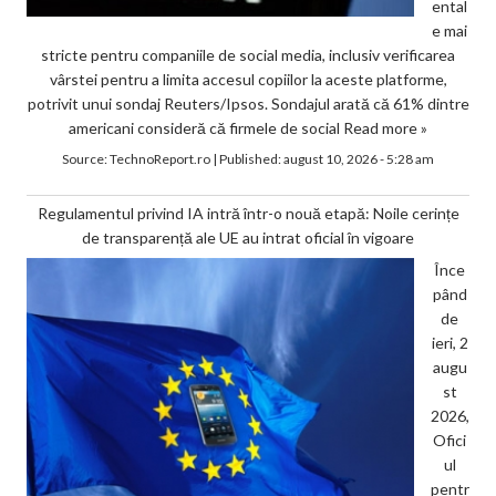
ental
e mai
stricte pentru companiile de social media, inclusiv verificarea
vârstei pentru a limita accesul copiilor la aceste platforme,
potrivit unui sondaj Reuters/Ipsos. Sondajul arată că 61% dintre
americani consideră că firmele de social
Read more »
Source:
TechnoReport.ro
|
Published:
august 10, 2026 - 5:28 am
Regulamentul privind IA intră într-o nouă etapă: Noile cerințe
de transparență ale UE au intrat oficial în vigoare
Înce
pând
de
ieri, 2
augu
st
2026,
Ofici
ul
pentr