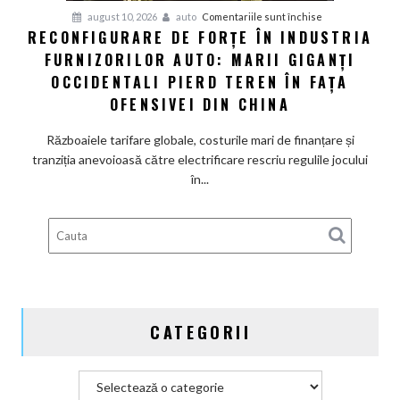
pentru
august 10, 2026
auto
Comentariile sunt închise
schimbă
RECONFIGURARE DE FORȚE ÎN INDUSTRIA
Reconfigurare
conducerea
FURNIZORILOR AUTO: MARII GIGANȚI
de
americană
forțe
OCCIDENTALI PIERD TEREN ÎN FAȚA
în
OFENSIVEI DIN CHINA
industria
furnizorilor
Războaiele tarifare globale, costurile mari de finanțare și
auto:
tranziția anevoioasă către electrificare rescriu regulile jocului
Marii
în...
giganți
occidentali
pierd
teren
în
fața
ofensivei
CATEGORII
din
China
Categorii