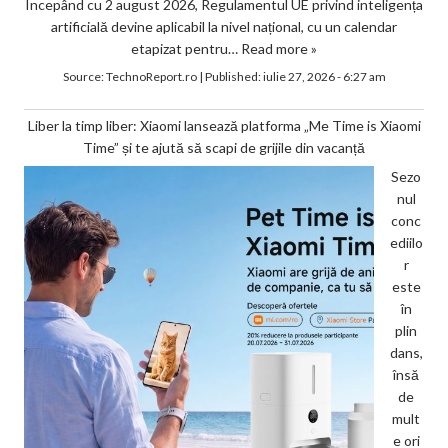
Începând cu 2 august 2026, Regulamentul UE privind inteligența
artificială devine aplicabil la nivel național, cu un calendar
etapizat pentru…
Read more »
Source:
TechnoReport.ro
|
Published:
iulie 27, 2026 - 6:27 am
Liber la timp liber: Xiaomi lansează platforma „Me Time is Xiaomi
Time” și te ajută să scapi de grijile din vacanță
Sezo
nul
conc
ediilo
r
este
în
plin
dans,
însă
de
mult
e ori