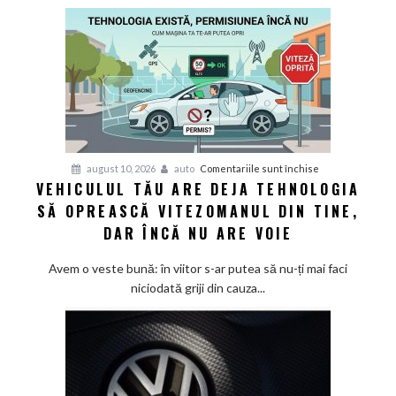
pentru
august 10, 2026
auto
Comentariile sunt închise
VEHICULUL TĂU ARE DEJA TEHNOLOGIA
Vehiculul
SĂ OPREASCĂ VITEZOMANUL DIN TINE,
tău
are
DAR ÎNCĂ NU ARE VOIE
deja
tehnologia
Avem o veste bună: în viitor s-ar putea să nu-ți mai faci
să
niciodată griji din cauza...
oprească
vitezomanul
din
tine,
dar