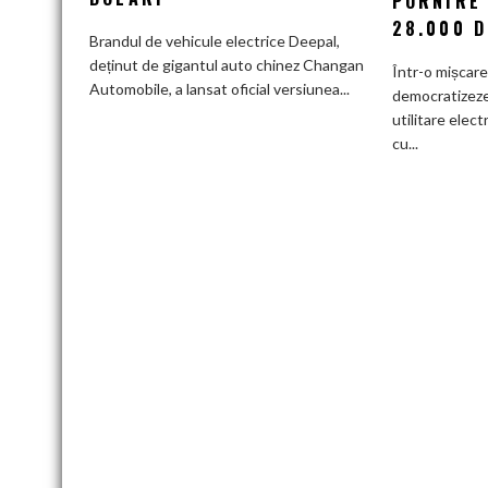
PORNIRE
Tehnologie
28.000 D
de
Brandul de vehicule electrice Deepal,
top
deținut de gigantul auto chinez Changan
Într-o mișcar
și
Automobile, a lansat oficial versiunea...
democratizeze 
senzor
utilitare elect
LiDAR
cu...
de
la
aproximativ
17.000
de
dolari