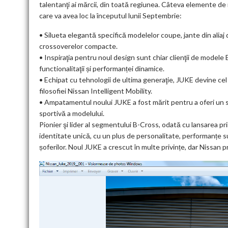
talentanţi ai mărcii, din toată regiunea. Câteva elemente de 
care va avea loc la începutul lunii Septembrie:
• Silueta elegantă specifică modelelor coupe, jante din aliaj
crossoverelor compacte.
• Inspiraţia pentru noul design sunt chiar clienţii de modele 
functionalitaţii și performanței dinamice.
• Echipat cu tehnologii de ultima generaţie, JUKE devine ce
filosofiei Nissan Intelligent Mobility.
• Ampatamentul noului JUKE a fost mărit pentru a oferi un sp
sportivă a modelului.
Pionier şi lider al segmentului B-Cross, odată cu lansarea pr
identitate unică, cu un plus de personalitate, performanțe su
șoferilor. Noul JUKE a crescut în multe privințe, dar Nissan pr