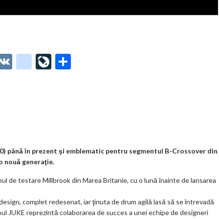
O
V
g
Li
P
t
K
o
ve
ar
o
o
Jo
ta
o
gl
ur
je
.
e_
n
az
co
b
al
ă
m
o
010) până în prezent şi emblematic pentru segmentul B-Crossover din
 o nouă generaţie.
o
eul de testare Millbrook din Marea Britanie, cu o lună înainte de lansarea
k
m
design, complet redesenat, iar ţinuta de drum agilă lasă să se întrevadă
oul JUKE reprezintă colaborarea de succes a unei echipe de designeri
ar