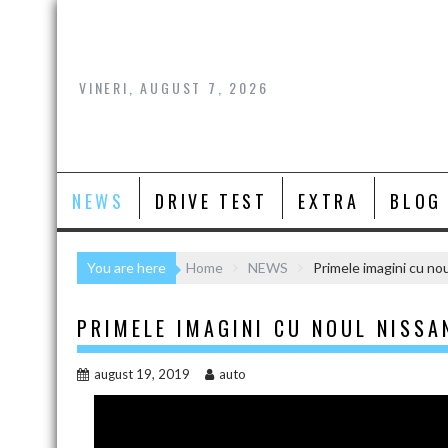
Skip
to
content
VINERI, AUGUST 7, 2026
NEWS
DRIVE TEST
EXTRA
BLOG
You are here
Home
NEWS
Primele imagini cu n
PRIMELE IMAGINI CU NOUL NISSA
august 19, 2019
auto