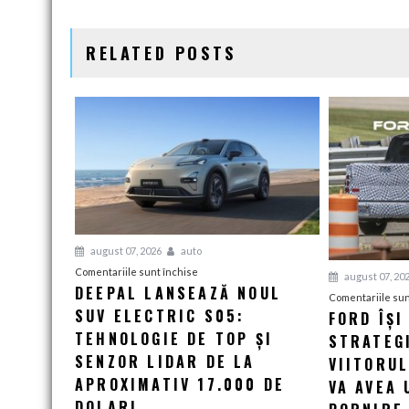
ÎN
ARTICOLE
RELATED POSTS
august 07, 2026
auto
pentru
Comentariile sunt închise
august 07, 20
DEEPAL LANSEAZĂ NOUL
Deepal
Comentariile sun
SUV ELECTRIC S05:
lansează
FORD ÎȘI
noul
TEHNOLOGIE DE TOP ȘI
STRATEG
SUV
SENZOR LIDAR DE LA
VIITORU
electric
APROXIMATIV 17.000 DE
VA AVEA 
S05:
DOLARI