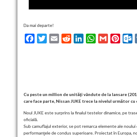
Da mai departe!
F
T
E
R
Li
W
G
Pi
ac
w
m
e
n
h
m
nt
u
e
itt
ai
d
ke
at
ai
er
l
b
er
l
di
dI
s
l
es
o
t
n
A
t
k
o
p
k
p
Cu peste un million de unităţi vândute de la lansare (2
care face parte, Nissan JUKE trece la nivelul următor cu
Noul JUKE este surprins la finalul testelor dinamice, pe tras
oficială.
Sub camuflajul exterior, se pot remarca elemente ale noului 
performanţele de condus superioare. Proiectat în Europa, n