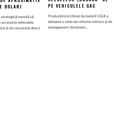
 DE APROXIMATIV
Viitorul
începe
PE VEHICULELE GAC
E DOLARI
pick-
o
up
reformă
Producătorul chinez de baterii CALB a
e strategică menită să
Fathom
internă
demarat o serie de reforme tehnice și de
accesul la vehiculele
va
după
management destinate...
rice și să concureze direct
avea
scandalul
un
celulelor
preț
„banană”
de
de
pornire
pe
de
vehiculele
aproximativ
GAC
28.000
de
dolari