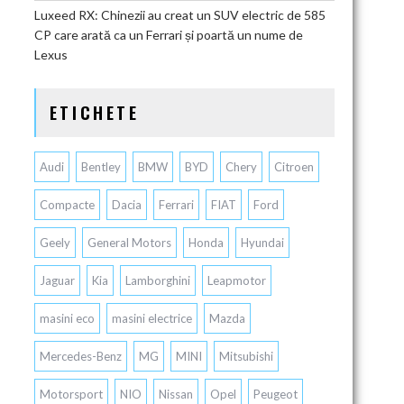
Luxeed RX: Chinezii au creat un SUV electric de 585
CP care arată ca un Ferrari și poartă un nume de
Lexus
ETICHETE
Audi
Bentley
BMW
BYD
Chery
Citroen
Compacte
Dacia
Ferrari
FIAT
Ford
Geely
General Motors
Honda
Hyundai
Jaguar
Kia
Lamborghini
Leapmotor
masini eco
masini electrice
Mazda
Mercedes-Benz
MG
MINI
Mitsubishi
Motorsport
NIO
Nissan
Opel
Peugeot