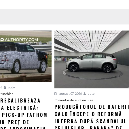
26
auto
pentru
august 07, 2026
auto
t închise
 RECALIBREAZĂ
Ford
pentru
Comentariile sunt închise
PRODUCĂTORUL DE BATERI
IA ELECTRICĂ:
își
Producătorul
recalibrează
CALB ÎNCEPE O REFORMĂ
de
L PICK-UP FATHOM
strategia
baterii
INTERNĂ DUPĂ SCANDALUL
UN PREȚ DE
electrică:
CALB
CELULELOR „BANANĂ” DE