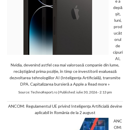
e a
depă
șit,
luni,
prod
ucăt
orul
de
cipuri
AI,
Nvidia, devenind astfel cea mai valoroasă companie din lume,
recâștigând prima poziție, în timp ce investitorii evaluează
dezvoltarea tehnologiilor AI (Inteligența Artificială), transmite
DPA. Capitalizarea bursieră a Apple a
Read more »
Source:
TechnoReport.ro
|
Published:
iulie 30, 2026 - 2:13 pm
ANCOM: Regulamentul UE privind Inteligența Artificială devine
aplicabil în România de la 2 august
ANC
OM: