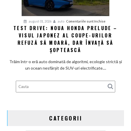
pentru
august 01, 2026
auto
Comentariile sunt închise
TEST DRIVE: NOUA HONDA PRELUDE –
Test
VISUL JAPONEZ AL COUPE-URILOR
Drive:
Noua
REFUZĂ SĂ MOARĂ, DAR ÎNVAȚĂ SĂ
Honda
ȘOPTEASCĂ
Prelude
–
Trăim într-o eră auto dominată de algoritmi, ecologie strictă și
Visul
un ocean nesfârșit de SUV-uri electrificate....
japonez
al
coupe-
urilor
refuză
să
moară,
CATEGORII
dar
învață
să