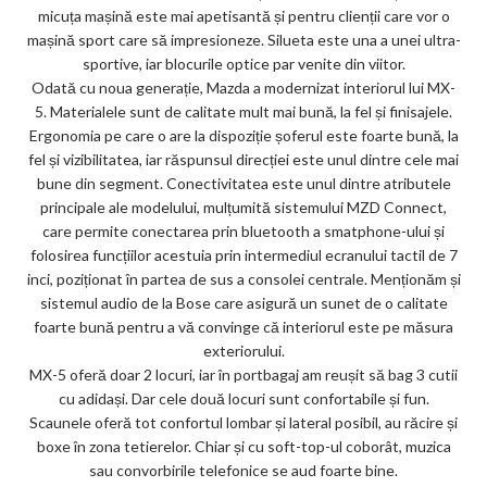
micuța mașină este mai apetisantă și pentru clienții care vor o
mașină sport care să impresioneze. Silueta este una a unei ultra-
sportive, iar blocurile optice par venite din viitor.
Odată cu noua generație, Mazda a modernizat interiorul lui MX-
5. Materialele sunt de calitate mult mai bună, la fel și finisajele.
Ergonomia pe care o are la dispoziție șoferul este foarte bună, la
fel și vizibilitatea, iar răspunsul direcției este unul dintre cele mai
bune din segment. Conectivitatea este unul dintre atributele
principale ale modelului, mulțumită sistemului MZD Connect,
care permite conectarea prin bluetooth a smatphone-ului și
folosirea funcțiilor acestuia prin intermediul ecranului tactil de 7
inci, poziționat în partea de sus a consolei centrale. Menționăm și
sistemul audio de la Bose care asigură un sunet de o calitate
foarte bună pentru a vă convinge că interiorul este pe măsura
exteriorului.
MX-5 oferă doar 2 locuri, iar în portbagaj am reușit să bag 3 cutii
cu adidași. Dar cele două locuri sunt confortabile și fun.
Scaunele oferă tot confortul lombar și lateral posibil, au răcire și
boxe în zona tetierelor. Chiar și cu soft-top-ul coborât, muzica
sau convorbirile telefonice se aud foarte bine.