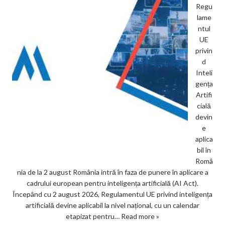
Regu
lame
ntul
UE
privin
d
Inteli
gența
Artifi
cială
devin
e
aplica
bil în
Româ
nia de la 2 august România intră în faza de punere în aplicare a
cadrului european pentru inteligența artificială (AI Act).
Începând cu 2 august 2026, Regulamentul UE privind inteligența
artificială devine aplicabil la nivel național, cu un calendar
etapizat pentru…
Read more »