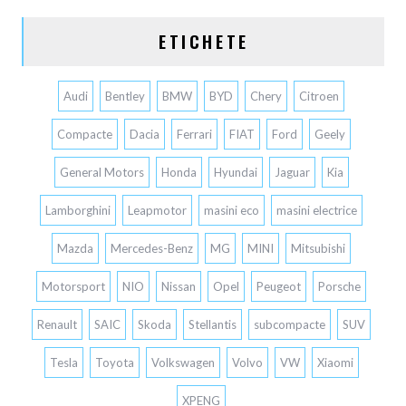
ETICHETE
Audi
Bentley
BMW
BYD
Chery
Citroen
Compacte
Dacia
Ferrari
FIAT
Ford
Geely
General Motors
Honda
Hyundai
Jaguar
Kia
Lamborghini
Leapmotor
masini eco
masini electrice
Mazda
Mercedes-Benz
MG
MINI
Mitsubishi
Motorsport
NIO
Nissan
Opel
Peugeot
Porsche
Renault
SAIC
Skoda
Stellantis
subcompacte
SUV
Tesla
Toyota
Volkswagen
Volvo
VW
Xiaomi
XPENG