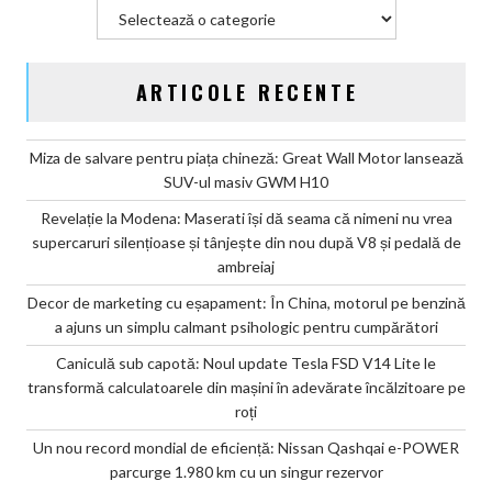
Categorii
șoptească
ARTICOLE RECENTE
Miza de salvare pentru piața chineză: Great Wall Motor lansează
SUV-ul masiv GWM H10
Revelație la Modena: Maserati își dă seama că nimeni nu vrea
supercaruri silențioase și tânjește din nou după V8 și pedală de
ambreiaj
Decor de marketing cu eșapament: În China, motorul pe benzină
a ajuns un simplu calmant psihologic pentru cumpărători
Caniculă sub capotă: Noul update Tesla FSD V14 Lite le
transformă calculatoarele din mașini în adevărate încălzitoare pe
roți
Un nou record mondial de eficiență: Nissan Qashqai e-POWER
parcurge 1.980 km cu un singur rezervor