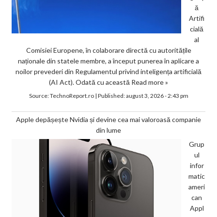
ă
Artifi
cială
al
Comisiei Europene, în colaborare directă cu autoritățile
naționale din statele membre, a început punerea în aplicare a
noilor prevederi din Regulamentul privind inteligența artificială
(AI Act). Odată cu această
Read more »
Source:
TechnoReport.ro
|
Published:
august 3, 2026 - 2:43 pm
Apple depășește Nvidia și devine cea mai valoroasă companie
din lume
Grup
ul
infor
matic
ameri
can
Appl