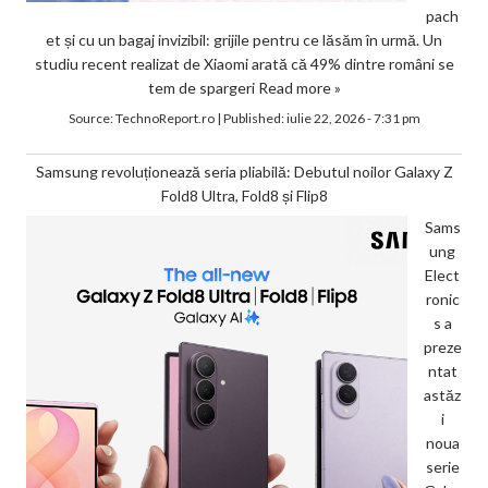
pach
et și cu un bagaj invizibil: grijile pentru ce lăsăm în urmă. Un
studiu recent realizat de Xiaomi arată că 49% dintre români se
tem de spargeri
Read more »
Source:
TechnoReport.ro
|
Published:
iulie 22, 2026 - 7:31 pm
Samsung revoluționează seria pliabilă: Debutul noilor Galaxy Z
Fold8 Ultra, Fold8 și Flip8
Sams
ung
Elect
ronic
s a
preze
ntat
astăz
i
noua
serie