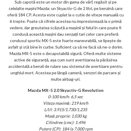
Sub capotă este un motor din gama de vârf, regăsit și pe
celelalte mașini Mazda: un Skyactiv-G de 2 litri, pe benzină care
oferă 184 CP. Acesta este cuplat la o cutie de viteze manuală cu
6 trepte. Poate că cifrele acestea nu impresionează la o primă
vedere, dar greutatea scăzută a mașinii și felul în care poate fi
condusă această mașini dau senzații tari celor care preferă
condusul sportiv. MX-5 este foarte manevrabilă, se lipește de
asfalt și stă bine în curbe. Suficient ca să ne facă să ne-o dorim.
Mazda MX-5 este o decapotabilă sigură. Oferă multe sisteme
active de siguranță, așa cum sunt avertizarea la părăsirea
accidentală a benzii de rulare sau sistemul de avertizare pentru
unghiul mort. Acestea pe lângă cameră, senzori de parcare și
multe airbag-uri.
Mazda MX-5 2.0 Skyactiv-G Revolution
0-100 km/h: 6,5 sec
Viteza maximă: 219 km/h
L/l/î: 3.915/1.730/1.235
Masă proprie: 1.030 kg
Cilindree (cmc): 1.496
Putere (CP): 184 la 7.000 rpm