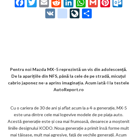
F
T
E
R
Li
W
G
Pi
O
ac
w
m
e
n
h
m
nt
ut
V
g
Li
P
e
itt
ai
d
ke
at
ai
er
lo
K
o
ve
ar
b
er
l
di
dI
s
l
es
o
o
Jo
ta
o
t
n
A
t
k.
gl
ur
je
o
p
co
e_
n
az
k
p
m
b
al
ă
o
Pentru noi Mazda MX-5 reprezintă un vis din adolescență.
De la aparițiile din NFS, până la cele de pe stradă, micuțul
o
cabrio japonez ne-a aprins imaginația. Acum iată-l la testele
k
AutoReport.ro
m
Cu o cariera de 30 de ani și aflat acum la a 4-a generație, MX-5
ar
este una dintre cele mai logevive modele de pe piața auto.
ks
Acestă generație este și cea mai frumoasă, deoarece a moștenit
liniile designului KODO. Noua generație a primit însă forme mult
mai tăioase, mult mai agresive, față de vechile generații. Acum