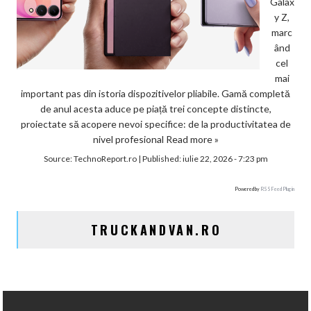
Galax
y Z,
marc
ând
cel
mai
important pas din istoria dispozitivelor pliabile. Gamă completă
de anul acesta aduce pe piață trei concepte distincte,
proiectate să acopere nevoi specifice: de la productivitatea de
nivel profesional
Read more »
Source:
TechnoReport.ro
|
Published:
iulie 22, 2026 - 7:23 pm
Powered by
RSS Feed Plugin
TRUCKANDVAN.RO