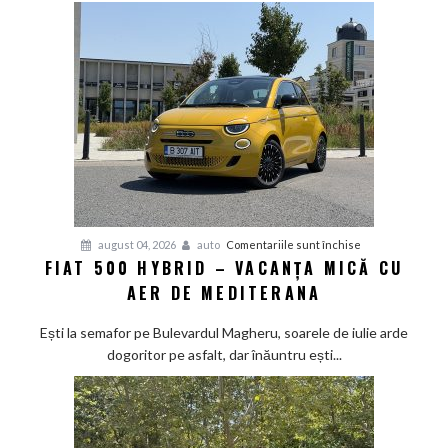
pentru
august 04, 2026
auto
Comentariile sunt închise
FIAT 500 HYBRID – VACANȚA MICĂ CU
Fiat
AER DE MEDITERANA
500
Hybrid
Ești la semafor pe Bulevardul Magheru, soarele de iulie arde
–
dogoritor pe asfalt, dar înăuntru ești...
vacanța
mică
cu
aer
de