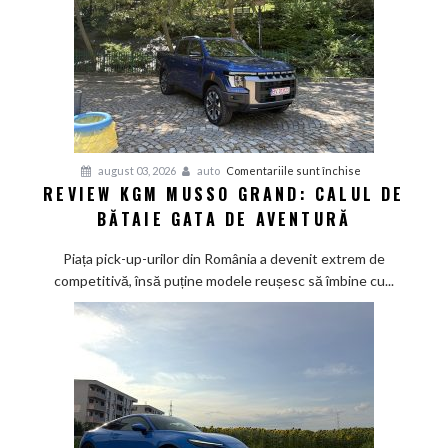
Mediterana
pentru
august 03, 2026
auto
Comentariile sunt închise
REVIEW KGM MUSSO GRAND: CALUL DE
Review
BĂTAIE GATA DE AVENTURĂ
KGM
Musso
Piața pick-up-urilor din România a devenit extrem de
Grand:
competitivă, însă puține modele reușesc să îmbine cu...
Calul
de
bătaie
gata
de
aventură