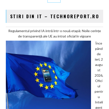
STIRI DIN IT – TECHNOREPORT.RO
Regulamentul privind IA intră într-o nouă etapă: Noile cerințe
de transparență ale UE au intrat oficial în vigoare
Înce
pând
de
ieri, 2
augu
st
2026,
Ofici
ul
pentr
u
Inteli
genț