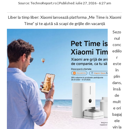
Source:
TechnoReport.ro
|
Published:
iulie 27, 2026 - 6:27 am
Liber la timp liber: Xiaomi lansează platforma „Me Time is Xiaomi
Time” și te ajută să scapi de grijile din vacanță
Sezo
nul
conc
ediilo
r
este
în
plin
dans,
însă
de
mult
e ori
bagaj
ele
vin la