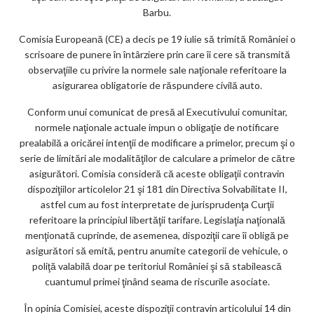
Barbu.
Comisia Europeană (CE) a decis pe 19 iulie să trimită României o
scrisoare de punere în întârziere prin care îi cere să transmită
observaţiile cu privire la normele sale naţionale referitoare la
asigurarea obligatorie de răspundere civilă auto.
Conform unui comunicat de presă al Executivului comunitar,
normele naţionale actuale impun o obligaţie de notificare
prealabilă a oricărei intenţii de modificare a primelor, precum şi o
serie de limitări ale modalităţilor de calculare a primelor de către
asigurători. Comisia consideră că aceste obligaţii contravin
dispoziţiilor articolelor 21 şi 181 din Directiva Solvabilitate II,
astfel cum au fost interpretate de jurisprudenţa Curţii
referitoare la principiul libertăţii tarifare. Legislaţia naţională
menţionată cuprinde, de asemenea, dispoziţii care îi obligă pe
asigurători să emită, pentru anumite categorii de vehicule, o
poliţă valabilă doar pe teritoriul României şi să stabilească
cuantumul primei ţinând seama de riscurile asociate.
În opinia Comisiei, aceste dispoziţii contravin articolului 14 din