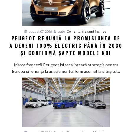
pentru
august 07, 2026
auto
Comentariile sunt închise
PEUGEOT RENUNȚĂ LA PROMISIUNEA DE
Peugeot
A DEVENI 100% ELECTRIC PÂNĂ ÎN 2030
renunță
la
ȘI CONFIRMĂ ȘAPTE MODELE NOI
promisiunea
de
Marca franceză Peugeot își recalibrează strategia pentru
a
Europa și renunță la angajamentul ferm asumat la sfârșitul...
deveni
100%
electric
până
în
2030
și
confirmă
șapte