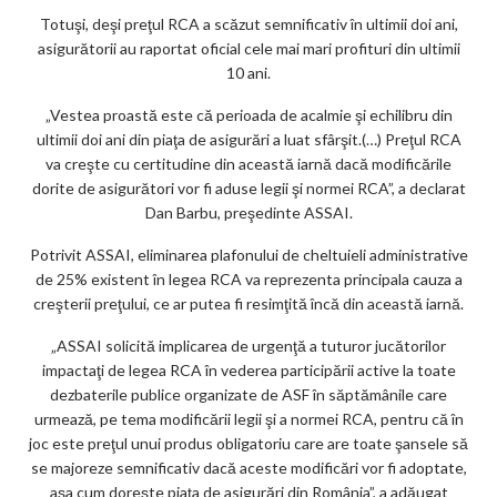
Totuşi, deşi preţul RCA a scăzut semnificativ în ultimii doi ani,
asigurătorii au raportat oficial cele mai mari profituri din ultimii
10 ani.
„Vestea proastă este că perioada de acalmie şi echilibru din
ultimii doi ani din piaţa de asigurări a luat sfârşit.(…) Preţul RCA
va creşte cu certitudine din această iarnă dacă modificările
dorite de asigurători vor fi aduse legii şi normei RCA”, a declarat
Dan Barbu, preşedinte ASSAI.
Potrivit ASSAI, eliminarea plafonului de cheltuieli administrative
de 25% existent în legea RCA va reprezenta principala cauza a
creşterii preţului, ce ar putea fi resimţită încă din această iarnă.
„ASSAI solicită implicarea de urgenţă a tuturor jucătorilor
impactaţi de legea RCA în vederea participării active la toate
dezbaterile publice organizate de ASF în săptămânile care
urmează, pe tema modificării legii şi a normei RCA, pentru că în
joc este preţul unui produs obligatoriu care are toate şansele să
se majoreze semnificativ dacă aceste modificări vor fi adoptate,
aşa cum doreşte piaţa de asigurări din România”, a adăugat