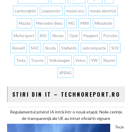
Lamborghini
Leapmotor
masini eco
masini electrice
Mazda
Mercedes-Benz
MG
MINI
Mitsubishi
Motorsport
NIO
Nissan
Opel
Peugeot
Porsche
Renault
SAIC
Skoda
Stellantis
subcompacte
SUV
Tesla
Toyota
Volkswagen
Volvo
VW
Xiaomi
XPENG
STIRI DIN IT – TECHNOREPORT.RO
Regulamentul privind IA intră într-o nouă etapă: Noile cerințe
de transparență ale UE au intrat oficial în vigoare
Înce