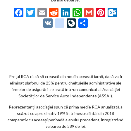
F
T
E
R
Li
W
G
Pi
O
ac
w
m
e
n
h
m
nt
ut
V
g
Li
P
e
itt
ai
d
ke
at
ai
er
lo
K
o
ve
ar
b
er
l
di
dI
s
l
es
o
o
Jo
ta
o
t
n
A
t
k.
gl
ur
je
o
p
co
e_
n
az
k
p
m
b
al
ă
o
Preţul RCA riscă să crească din nou în această iarnă, dacă va fi
eliminat plafonul de 25% pentru cheltuielile administrative ale
o
firmelor de asigurări, se arată într-un comunicat al Asociaţiei
k
Societăţilor de Service Auto Independente (ASSAI).
m
Reprezentanţii asociaţiei spun că prima medie RCA anualizată a
scăzut cu aproximativ 19% în trimestrul întâi din 2018
ar
comparativ cu aceeaşi perioadă a anului precedent, înregistrând
ks
valoarea de 589 de lei.