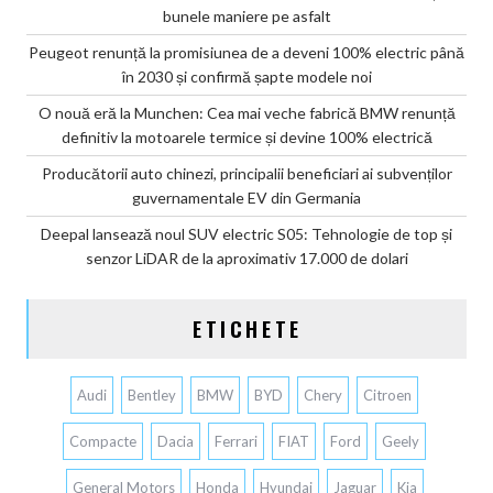
bunele maniere pe asfalt
Peugeot renunță la promisiunea de a deveni 100% electric până
în 2030 și confirmă șapte modele noi
O nouă eră la Munchen: Cea mai veche fabrică BMW renunță
definitiv la motoarele termice și devine 100% electrică
Producătorii auto chinezi, principalii beneficiari ai subvenților
guvernamentale EV din Germania
Deepal lansează noul SUV electric S05: Tehnologie de top și
senzor LiDAR de la aproximativ 17.000 de dolari
ETICHETE
Audi
Bentley
BMW
BYD
Chery
Citroen
Compacte
Dacia
Ferrari
FIAT
Ford
Geely
General Motors
Honda
Hyundai
Jaguar
Kia