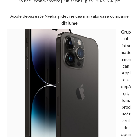
Source:
TechnoReport.ro
|
Published:
august 3, 2026 - 2:43 pm
Apple depășește Nvidia și devine cea mai valoroasă companie
din lume
Grup
ul
infor
matic
ameri
can
Appl
e a
depă
șit,
luni,
prod
ucăt
orul
de
cipuri