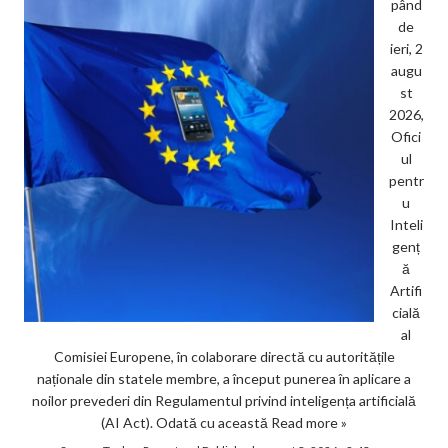
pând
de
ieri, 2
augu
st
2026,
Ofici
ul
pentr
u
Inteli
genț
ă
Artifi
cială
al
Comisiei Europene, în colaborare directă cu autoritățile
naționale din statele membre, a început punerea în aplicare a
noilor prevederi din Regulamentul privind inteligența artificială
(AI Act). Odată cu această
Read more »