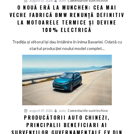
pentru
august 07, 2026
auto
Comentariile sunt închise
modele
O NOUĂ ERĂ LA MUNCHEN: CEA MAI
O
noi
VECHE FABRICĂ BMW RENUNȚĂ DEFINITIV
nouă
eră
LA MOTOARELE TERMICE ȘI DEVINE
la
100% ELECTRICĂ
Munchen:
Cea
Tradiția și viitorul își dau întâlnire în inima Bavariei. Odată cu
mai
startul producției noului model complet...
veche
fabrică
BMW
renunță
definitiv
la
motoarele
termice
și
pentru
august 07, 2026
auto
Comentariile sunt închise
devine
PRODUCĂTORII AUTO CHINEZI,
Producătorii
100%
PRINCIPALII BENEFICIARI AI
auto
electrică
chinezi,
SUBVENȚILOR GUVERNAMENTALE EV DIN