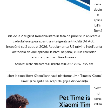
cială
devin
e
aplica
bil în
Româ
nia de la 2 august România intră în faza de punere în aplicare a
cadrului european pentru inteligența artificială (AI Act).
Începând cu 2 august 2026, Regulamentul UE privind inteligența
artificială devine aplicabil la nivel național, cu un calendar
etapizat pentru…
Read more »
Source:
TechnoReport.ro
|
Published:
iulie 27, 2026 - 6:27 am
Liber la timp liber: Xiaomi lansează platforma „Me Time is Xiaomi
Time” și te ajută să scapi de grijile din vacanță
Sezo
nul
conc
ediilo