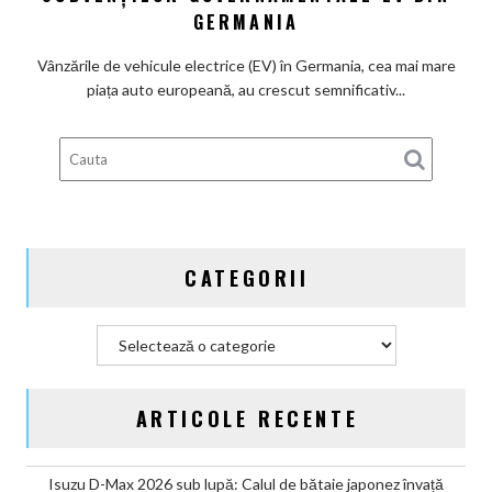
principalii
GERMANIA
beneficiari
ai
Vânzările de vehicule electrice (EV) în Germania, cea mai mare
subvenților
piața auto europeană, au crescut semnificativ...
guvernamentale
EV
din
Germania
CATEGORII
Categorii
ARTICOLE RECENTE
Isuzu D-Max 2026 sub lupă: Calul de bătaie japonez învață