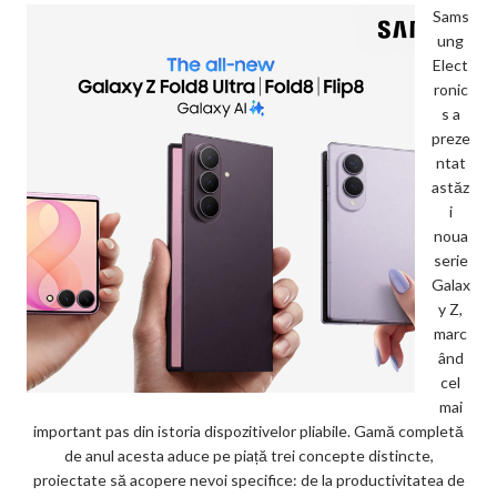
Sams
ung
Elect
ronic
s a
preze
ntat
astăz
i
noua
serie
Galax
y Z,
marc
ând
cel
mai
important pas din istoria dispozitivelor pliabile. Gamă completă
de anul acesta aduce pe piață trei concepte distincte,
proiectate să acopere nevoi specifice: de la productivitatea de