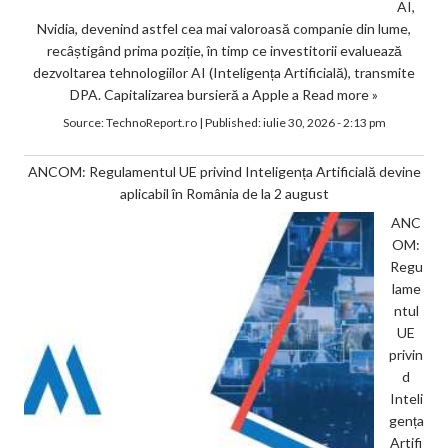
AI,
Nvidia, devenind astfel cea mai valoroasă companie din lume,
recâștigând prima poziție, în timp ce investitorii evaluează
dezvoltarea tehnologiilor AI (Inteligența Artificială), transmite
DPA. Capitalizarea bursieră a Apple a
Read more »
Source:
TechnoReport.ro
|
Published:
iulie 30, 2026 - 2:13 pm
ANCOM: Regulamentul UE privind Inteligența Artificială devine
aplicabil în România de la 2 august
ANC
OM:
Regu
lame
ntul
UE
privin
d
Inteli
gența
Artifi