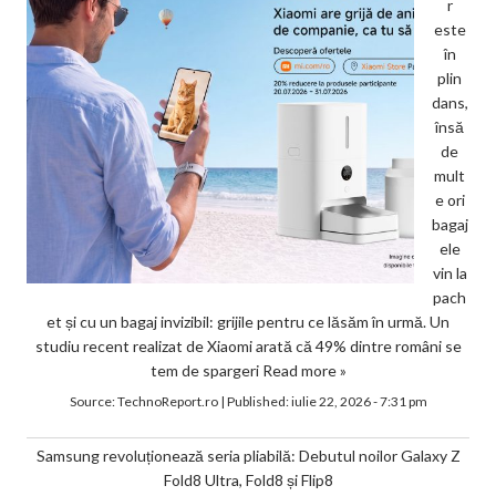
r
este
în
plin
dans,
însă
de
mult
e ori
bagaj
ele
vin la
pach
et și cu un bagaj invizibil: grijile pentru ce lăsăm în urmă. Un
studiu recent realizat de Xiaomi arată că 49% dintre români se
tem de spargeri
Read more »
Source:
TechnoReport.ro
|
Published:
iulie 22, 2026 - 7:31 pm
Samsung revoluționează seria pliabilă: Debutul noilor Galaxy Z
Fold8 Ultra, Fold8 și Flip8