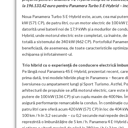
la 196.133,42 euro pentru Panamera Turbo S E-Hybrid – incluz
Noua Panamera Turbo S E-Hybrid este, acum, cea mai putern
kW (571 CP), de patru litri, cu un motor electric de 100 kW 
datorită unei baterii noi de 17,9 kWh și a modurilor de cond
Hybrid, unde motorul electric este completat, ca înainte, de
totală a sistemului de 340 kW (462 CP). Portofoliul Paname
beneficiază, de asemenea, de toate caracteristicile optimizat
echiparea și infotainment-ul.
Trio hibrid cu o experiență de conducere electrică îmbu
Pe lângă noul Panamera 4S E-Hybrid, prezentat recent, car
prima dată, trei modele hibride plug-in Panamera – fiecare din
(versiunea cu ampatament lung) și Sport Turismo. Astfel, Po
arhitecturii de propulsie se află motorul electric, care este
putere de 100 kW (136 CP) și un cuplu maxim de 400 Nm. Împ
asigură performanțe remarcabile la condus. În combinație c
patru litri care oferă acum 420 kW (571 CP) în loc de 404 k
100 km / h în 3,2 secunde – cu 0,2 secunde mai repede decâ
reprezintă o îmbunătățire de 5 km / h. Panamera 4 E-Hybrid a
și atinge o viteză maximă de până la 280 km / h (+2 km / h).