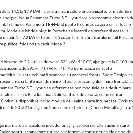
e la 14,1 la 17,9 kWh, grație utilizării celulelor optimizate, iar modurile 
ă a energiei. Noua Panamera Turbo S E-Hybrid are o autonomie electrică d
, în timp ce Panamera 4 E-Hybrid poate fi condus cu zero emisii locale
. Modelele hibride plug-in Porsche se încarcă de preferință acasă, la
i de până la 7,2 kW este posibilă cu ajutorul încărcătorului mobil Porsch
re publice, folosind un cablu Mode 3.
biturbo de 2,9 litri, ce dezvoltă 324 kW / 440 CP, ajunge de la 0-100 km
teză maximă de 295 km / h (+6 km / h). 4S beneficiază de toate
 a modelului și este echipată standard cu pachetul frontal Sport Design, ca
presionante și fante mari de răcire laterale, precum și iluminare frontală c
namera Turbo S E-Hybrid se diferențiază prin modulele sale de iluminare
laterale mai mari. Bara luminoasă din spate, redesenată, cu un contur
 Opțiunile disponibile includ module de lumină spate întunecate, Exclusi
noi de 20 și 21 inci și două noi culori exterioare (Cherry Metallic și Truf
 mare a afișajului și include funcții și servicii digitale suplimentare,
k Radar pentru semnalizare rutieră și informații despre pericolele de pe dr