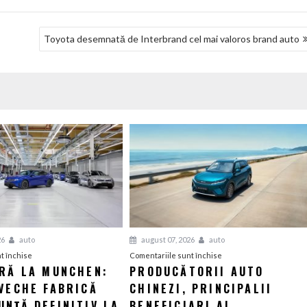
Toyota desemnată de Interbrand cel mai valoros brand auto
26
auto
august 07, 2026
auto
pentru
pentru
t închise
Comentariile sunt închise
ERĂ LA MUNCHEN:
PRODUCĂTORII AUTO
O
Producătorii
VECHE FABRICĂ
nouă
CHINEZI, PRINCIPALII
auto
eră
chinezi,
NȚĂ DEFINITIV LA
BENEFICIARI AI