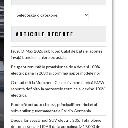
Categorii
ARTICOLE RECENTE
Isuzu D-Max 2026 sub lupă: Calul de bătaie japonez
învață bunele maniere pe asfalt
Peugeot renunță la promisiunea de a deveni 100%
electric până în 2030 și confirmă șapte modele noi
O nouă eră la Munchen: Cea mai veche fabrică BMW
renunță definitiv la motoarele termice și devine 100%
electrică
Producătorii auto chinezi, principalii beneficiari ai
subvenților guvernamentale EV din Germania
Deepal lansează noul SUV electric S05: Tehnologie
de top și senzor LiDAR de la aproximativ 17.000 de