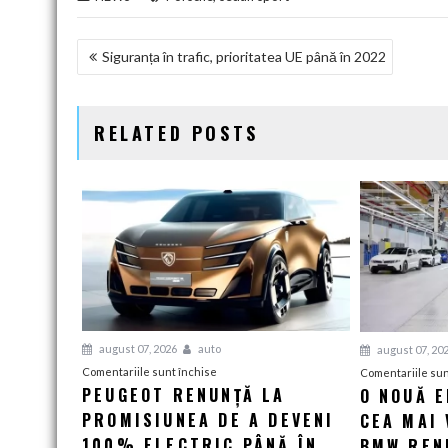
NAVIGARE
Siguranța în trafic, prioritatea UE până în 2022
ÎN
ARTICOLE
RELATED POSTS
august 07, 2026
auto
august 07, 20
pentru
Comentariile sunt închise
Comentariile sun
PEUGEOT RENUNȚĂ LA
O NOUĂ 
Peugeot
PROMISIUNEA DE A DEVENI
renunță
CEA MAI 
la
100% ELECTRIC PÂNĂ ÎN
BMW RENU