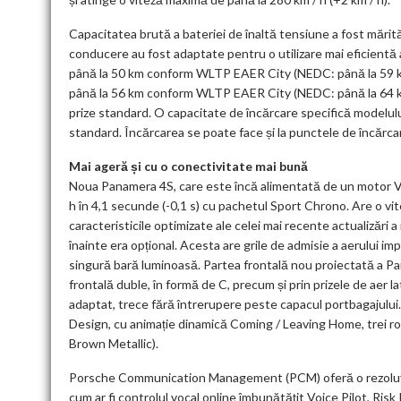
Capacitatea brută a bateriei de înaltă tensiune a fost mărită d
conducere au fost adaptate pentru o utilizare mai eficient
până la 50 km conform WLTP EAER City (NEDC: până la 59 km)
până la 56 km conform WLTP EAER City (NEDC: până la 64 km)
prize standard. O capacitate de încărcare specifică modelulu
standard. Încărcarea se poate face și la punctele de încărca
Mai ageră și cu o conectivitate mai bună
Noua Panamera 4S, care este încă alimentată de un motor V6 
h în 4,1 secunde (-0,1 s) cu pachetul Sport Chrono. Are o vi
caracteristicile optimizate ale celei mai recente actualizări
înainte era opțional. Acesta are grile de admisie a aerului im
singură bară luminoasă. Partea frontală nou proiectată a Pa
frontală duble, în formă de C, precum și prin prizele de aer 
adaptat, trece fără întrerupere peste capacul portbagajului.
Design, cu animație dinamică Coming / Leaving Home, trei roți 
Brown Metallic).
Porsche Communication Management (PCM) oferă o rezoluție mai
cum ar fi controlul vocal online îmbunătățit Voice Pilot, Ris