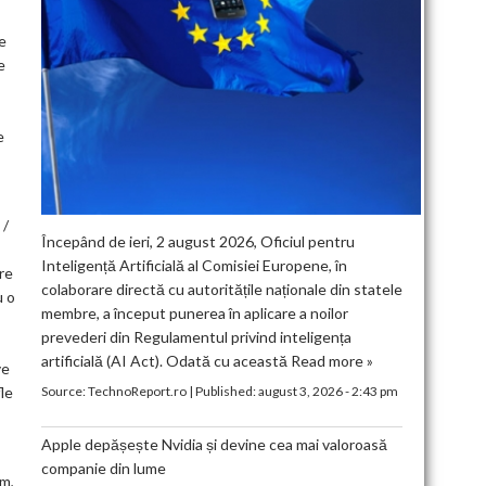
de
e
e
 /
Începând de ieri, 2 august 2026, Oficiul pentru
Inteligență Artificială al Comisiei Europene, în
re
colaborare directă cu autoritățile naționale din statele
u o
membre, a început punerea în aplicare a noilor
prevederi din Regulamentul privind inteligența
artificială (AI Act). Odată cu această
Read more »
ve
fle
Source:
TechnoReport.ro
|
Published:
august 3, 2026 - 2:43 pm
Apple depășește Nvidia și devine cea mai valoroasă
companie din lume
um,