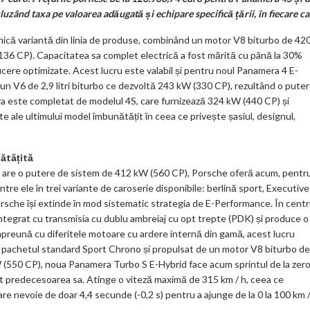
k
ând taxa pe valoarea adăugată și echipare specifică țării, în fiecare ca
m
ică variantă din linia de produse, combinând un motor V8 biturbo de 42
(136 CP). Capacitatea sa complet electrică a fost mărită cu până la 30%
ar
ucere optimizate. Acest lucru este valabil și pentru noul Panamera 4 E-
ks
 un V6 de 2,9 litri biturbo ce dezvoltă 243 kW (330 CP), rezultând o pute
ra este completat de modelul 4S, care furnizează 324 kW (440 CP) și
e ale ultimului model îmbunătățit în ceea ce privește șasiul, designul,
nătățită
e are o putere de sistem de 412 kW (560 CP), Porsche oferă acum, pentr
tre ele în trei variante de caroserie disponibile: berlină sport, Executive
rsche își extinde în mod sistematic strategia de E-Performance. În centr
 integrat cu transmisia cu dublu ambreiaj cu opt trepte (PDK) și produce o
reună cu diferitele motoare cu ardere internă din gamă, acest lucru
u pachetul standard Sport Chrono și propulsat de un motor V8 biturbo de
W (550 CP), noua Panamera Turbo S E-Hybrid face acum sprintul de la zero
t predecesoarea sa. Atinge o viteză maximă de 315 km / h, ceea ce
re nevoie de doar 4,4 secunde (-0,2 s) pentru a ajunge de la 0 la 100 km /