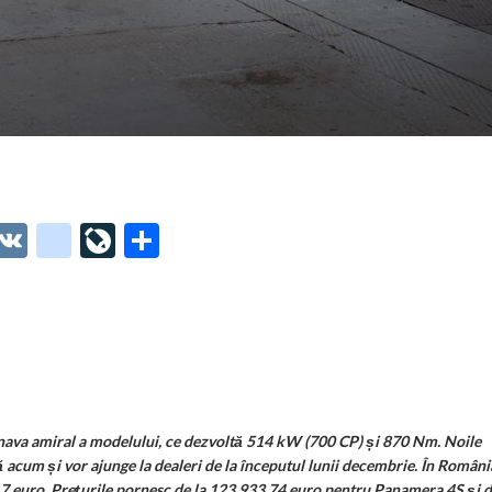
O
V
g
Li
P
t
K
o
ve
ar
o
o
Jo
ta
o
gl
ur
je
.
e_
n
az
co
b
al
ă
m
o
nava amiral a modelului, ce dezvoltă 514 kW (700 CP) și 870 Nm. Noile
um și vor ajunge la dealeri de la începutul lunii decembrie. În Români
o
7 euro. Prețurile pornesc de la 123.933,74 euro pentru Panamera 4S și 