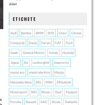
dolari
ETICHETE
Audi
Bentley
BMW
BYD
Chery
Citroen
Compacte
Dacia
Ferrari
FIAT
Ford
Geely
General Motors
Honda
Hyundai
Jaguar
Kia
Lamborghini
Leapmotor
masini eco
masini electrice
Mazda
Mercedes-Benz
MG
MINI
Mitsubishi
Motorsport
NIO
Nissan
Opel
Peugeot
a,
Porsche
Renault
SAIC
Skoda
Stellantis
de