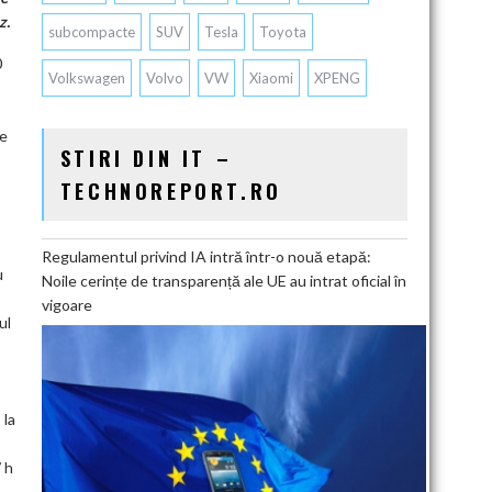
z.
subcompacte
SUV
Tesla
Toyota
0
Volkswagen
Volvo
VW
Xiaomi
XPENG
re
STIRI DIN IT –
TECHNOREPORT.RO
Regulamentul privind IA intră într-o nouă etapă:
u
Noile cerințe de transparență ale UE au intrat oficial în
vigoare
ul
 la
 h