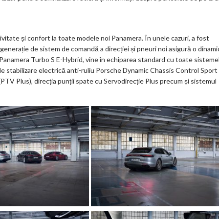
vitate și confort la toate modele noi Panamera. În unele cazuri, a fost
enerație de sistem de comandă a direcției și pneuri noi asigură o dinami
ă, Panamera Turbo S E-Hybrid, vine în echiparea standard cu toate sisteme
l de stabilizare electrică anti-ruliu Porsche Dynamic Chassis Control Sport
TV Plus), direcția punții spate cu Servodirecție Plus precum și sistemul