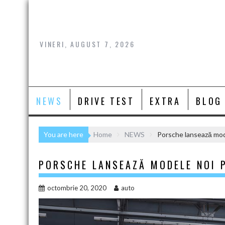
Skip
to
content
VINERI, AUGUST 7, 2026
NEWS
DRIVE TEST
EXTRA
BLOG
You are here
Home
NEWS
Porsche lansează mod
PORSCHE LANSEAZĂ MODELE NOI 
octombrie 20, 2020
auto