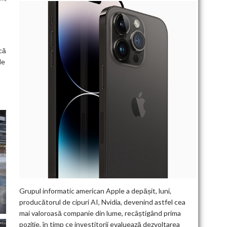
că
le
Grupul informatic american Apple a depășit, luni,
producătorul de cipuri AI, Nvidia, devenind astfel cea
mai valoroasă companie din lume, recâștigând prima
poziție, în timp ce investitorii evaluează dezvoltarea