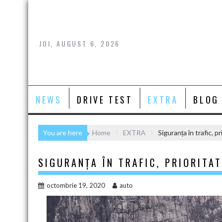
Skip
to
content
JOI, AUGUST 6, 2026
NEWS
DRIVE TEST
EXTRA
BLOG
You are here
Home
EXTRA
Siguranța în trafic, 
SIGURANȚA ÎN TRAFIC, PRIORITA
octombrie 19, 2020
auto