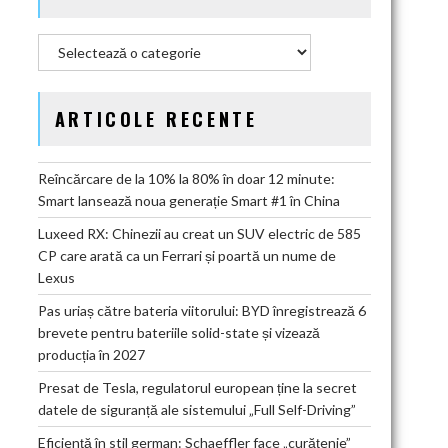
Categorii
ARTICOLE RECENTE
Reîncărcare de la 10% la 80% în doar 12 minute:
Smart lansează noua generație Smart #1 în China
Luxeed RX: Chinezii au creat un SUV electric de 585
CP care arată ca un Ferrari și poartă un nume de
Lexus
Pas uriaș către bateria viitorului: BYD înregistrează 6
brevete pentru bateriile solid-state și vizează
producția în 2027
Presat de Tesla, regulatorul european ține la secret
datele de siguranță ale sistemului „Full Self-Driving”
Eficiență în stil german: Schaeffler face „curățenie”