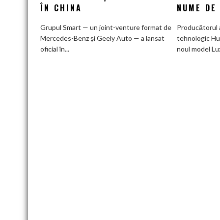
la
ÎN CHINA
NUME DE
80%
în
Grupul Smart — un joint-venture format de
Producătorul 
doar
Mercedes-Benz și Geely Auto — a lansat
tehnologic Hu
12
oficial în...
noul model Lu
minute:
Smart
lansează
noua
generație
Smart
#1
în
China