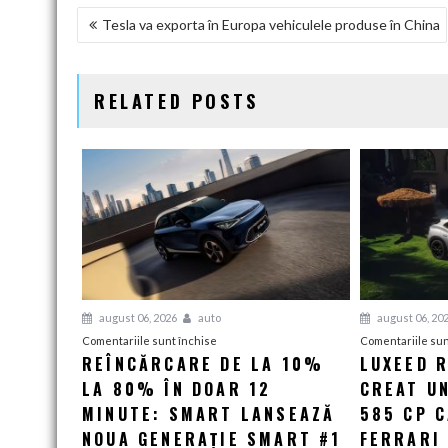
NAVIGARE
Tesla va exporta în Europa vehiculele produse în China
ÎN
ARTICOLE
RELATED POSTS
august 06, 2026
auto
august 06, 20
pentru
Comentariile sunt închise
Comentariile sun
REÎNCĂRCARE DE LA 10%
LUXEED R
Reîncărcare
LA 80% ÎN DOAR 12
de
CREAT UN
la
MINUTE: SMART LANSEAZĂ
585 CP 
10%
NOUA GENERAȚIE SMART #1
FERRARI