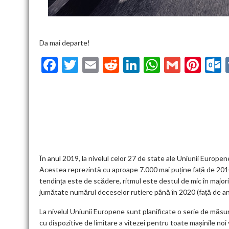
Da mai departe!
F
T
E
R
Li
W
G
Pi
ac
w
m
e
n
h
m
nt
u
e
itt
ai
d
ke
at
ai
er
l
b
er
l
di
dI
s
l
es
o
t
n
A
t
k
o
p
k
p
În anul 2019, la nivelul celor 27 de state ale Uniunii Europ
Acestea reprezintă cu aproape 7.000 mai puține față de 2010
tendința este de scădere, ritmul este destul de mic în majori
jumătate numărul deceselor rutiere până în 2020 (față de anu
La nivelul Uniunii Europene sunt planificate o serie de măsuri
cu dispozitive de limitare a vitezei pentru toate mașinile n