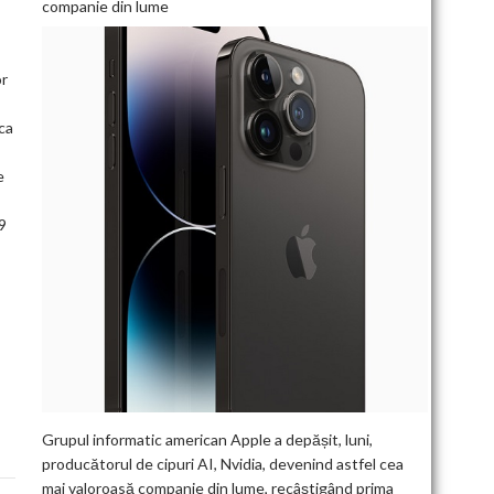
companie din lume
or
 ca
e
29
Grupul informatic american Apple a depășit, luni,
producătorul de cipuri AI, Nvidia, devenind astfel cea
mai valoroasă companie din lume, recâștigând prima