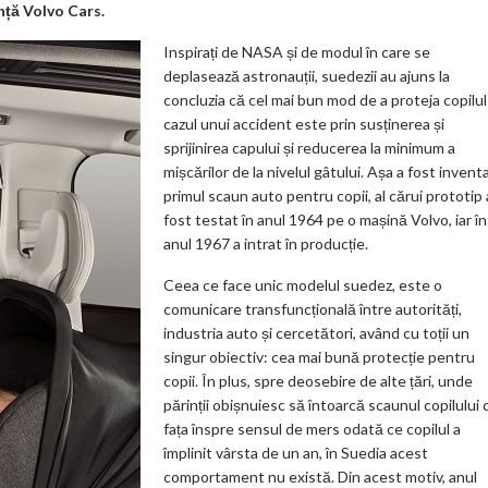
nță Volvo Cars.
Inspirați de NASA și de modul în care se
deplasează astronauții, suedezii au ajuns la
concluzia că cel mai bun mod de a proteja copilul
cazul unui accident este prin susținerea și
sprijinirea capului și reducerea la minimum a
mișcărilor de la nivelul gâtului. Așa a fost invent
primul scaun auto pentru copii, al cărui prototip 
fost testat în anul 1964 pe o mașină Volvo, iar în
anul 1967 a intrat în producție.
Ceea ce face unic modelul suedez, este o
comunicare transfuncțională între autorități,
industria auto și cercetători, având cu toții un
singur obiectiv: cea mai bună protecție pentru
copii. În plus, spre deosebire de alte țări, unde
părinții obișnuiesc să întoarcă scaunul copilului 
fața înspre sensul de mers odată ce copilul a
împlinit vârsta de un an, în Suedia acest
comportament nu există. Din acest motiv, anul