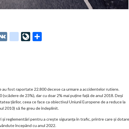
O
V
g
Li
P
t
K
o
ve
ar
o
o
Jo
ta
o
gl
ur
je
.
e_
n
az
co
b
al
ă
m
o
ene au fost raportate 22.800 decese ca urmare a accidentelor rutiere.
 (scădere de 23%), dar cu doar 2% mai puține față de anul 2018. Deși
o
tatea țărilor, ceea ce face ca obiectivul Uniunii Europene de a reduce la
k
l 2010) să fie greu de îndeplinit.
m
 și reglementări pentru a crește siguranța în trafic, printre care și dotar
oi vândute începând cu anul 2022.
ar