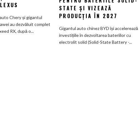
PENTRU BATERIILE SOLID-
creat
 LEXUS
viitorului:
STATE ȘI VIZEAZĂ
un
BYD
SUV
PRODUCȚIA ÎN 2027
auto Chery și gigantul
înregistrează
electric
awei au dezvăluit complet
6
Gigantul auto chinez BYD își accelerează
de
xeed RX, după o...
brevete
investițiile în dezvoltarea bateriilor cu
585
pentru
electrolit solid (Solid-State Battery -...
CP
bateriile
care
solid-
arată
state
ca
și
un
vizează
Ferrari
producția
și
în
poartă
2027
un
nume
de
Lexus