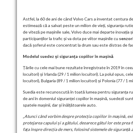
Astfel, la 60 de ani de când Volvo Cars a inventat centura d
estimează că a salvat peste un milion de vieți, siguranța rut
de viteză pe mașinile sale, Volvo duce mai departe inovația și
participanților la trafic și va dota pe viitor mașinile cu
senzori
dacă șoferul este concentrat la drum sau este distras de fac
Modelul suedez și siguranța copiilor în mașină
Țările cu cele mai bune rezultate înregistrate în 2019 în cee
locuitori) și Irlanda (29 / 1 milion locuitori). La polul opus, 
locuitori), Bulgaria (89 / 1 milion locuitori) și Polonia (77 / 1 mi
Suedia este recunoscută în toată lumea pentru siguranța ruti
de ani în domeniul siguranței copiilor în mașină, suedezii su
spatele mașinii, dar și înălțătoarele auto.
„
Atunci când vorbim despre protecția copiilor în mașină, exis
protejarea capului și a gâtului, deoarece gâtul lor este prea f
fața înspre direcția de mers, folosind sistemele de siguranță 