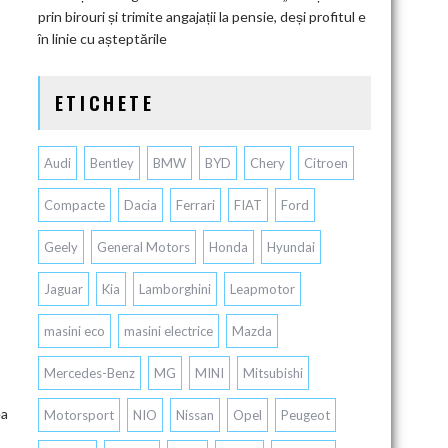
prin birouri și trimite angajații la pensie, deși profitul e
în linie cu așteptările
ETICHETE
Audi
Bentley
BMW
BYD
Chery
Citroen
Compacte
Dacia
Ferrari
FIAT
Ford
Geely
General Motors
Honda
Hyundai
Jaguar
Kia
Lamborghini
Leapmotor
masini eco
masini electrice
Mazda
Mercedes-Benz
MG
MINI
Mitsubishi
ea
Motorsport
NIO
Nissan
Opel
Peugeot