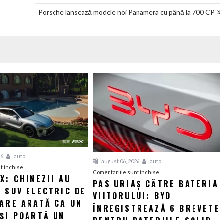
Porsche lansează modele noi Panamera cu până la 700 CP
26
auto
august 06, 2026
auto
pentru
t închise
pentru
Comentariile sunt închise
X: CHINEZII AU
Luxeed
PAS URIAȘ CĂTRE BATERIA
Pas
 SUV ELECTRIC DE
RX:
VIITORULUI: BYD
uriaș
Chinezii
CARE ARATĂ CA UN
către
ÎNREGISTREAZĂ 6 BREVETE
au
 ȘI POARTĂ UN
bateria