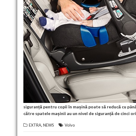
siguranță pentru copii în mașină poate să reducă cu până
către spatele mașinii au un nivel de siguranță de cinci or
,
EXTRA
NEWS
Volvo