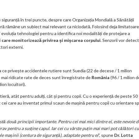
ks
e siguranță în trei puncte, despre care Organizația Mondială a Sănătății
ieră rămâne un subiect mai relevant ca niciodată. Folosind deja limitatoare
 evoluția tehnologiei pentru a identifica noi modalități de protejare a
 care monitorizează privirea și mișcarea corpului
. Senzorii vor detec
tori externi.
a ce privește accidentele rutiere sunt Suedia (22 de decese / 1 milion
cele mai ridicate rate de deces sunt înregistrate de
România
(96 / 1 milion d
lion locuitori).
eră, atât pentru adulți, cât și pentru copii. Cu o experiență de peste 50
nt cei care au inventat primul scaun de mașină pentru copii cu orientare s
tă două principii importante. Pentru cei mai mici dintre ei, este nevoie d
irav pentru a susține capul. Iar cei cu vârste puțin mai mari pot călători cu
ale mașinii (centura de siguranță), adaptate pentru ei
”, spune
Dr. Lotta