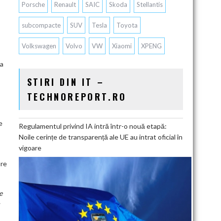
Porsche
Renault
SAIC
Skoda
Stellantis
subcompacte
SUV
Tesla
Toyota
Volkswagen
Volvo
VW
Xiaomi
XPENG
ta
STIRI DIN IT –
TECHNOREPORT.RO
e
Regulamentul privind IA intră într-o nouă etapă:
Noile cerințe de transparență ale UE au intrat oficial în
vigoare
pre
e