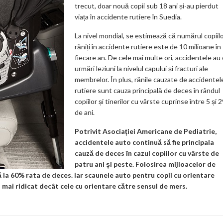
trecut, doar nouă copii sub 18 ani și-au pierdut
viața în accidente rutiere în Suedia.
La nivel mondial, se estimează că numărul copiil
răniți în accidente rutiere este de 10 milioane în
fiecare an. De cele mai multe ori, accidentele au
urmări leziuni la nivelul capului și fracturi ale
membrelor. În plus, rănile cauzate de accidentel
rutiere sunt cauza principală de deces în rândul
copiilor și tinerilor cu vârste cuprinse între 5 și 
de ani.
Potrivit Asociației Americane de Pediatrie,
accidentele auto continuă să fie principala
cauză de deces în cazul copiilor cu vârste de
patru ani și peste. Folosirea mijloacelor de
 la 60% rata de deces. Iar scaunele auto pentru copii cu orientare
i mai ridicat decât cele cu orientare către sensul de mers.