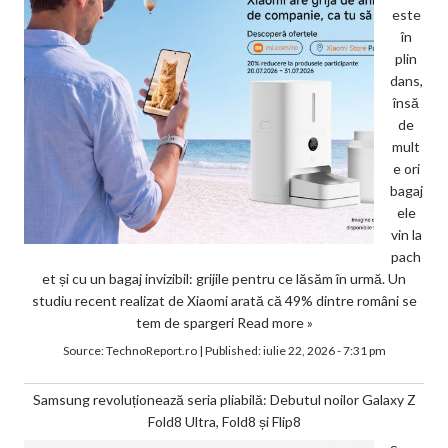
este
în
plin
dans,
însă
de
mult
e ori
bagaj
ele
vin la
pach
et și cu un bagaj invizibil: grijile pentru ce lăsăm în urmă. Un
studiu recent realizat de Xiaomi arată că 49% dintre români se
tem de spargeri
Read more »
Source:
TechnoReport.ro
|
Published:
iulie 22, 2026 - 7:31 pm
Samsung revoluționează seria pliabilă: Debutul noilor Galaxy Z
Fold8 Ultra, Fold8 și Flip8