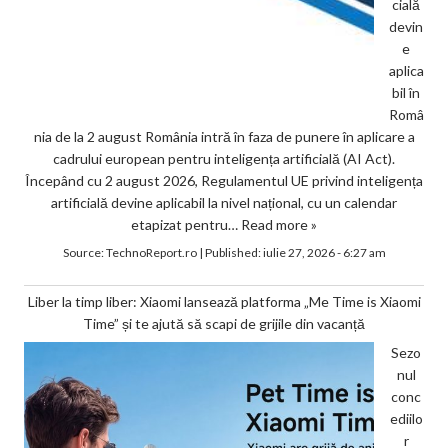
cială
devin
e
aplica
bil în
Româ
nia de la 2 august România intră în faza de punere în aplicare a
cadrului european pentru inteligența artificială (AI Act).
Începând cu 2 august 2026, Regulamentul UE privind inteligența
artificială devine aplicabil la nivel național, cu un calendar
etapizat pentru…
Read more »
Source:
TechnoReport.ro
|
Published:
iulie 27, 2026 - 6:27 am
Liber la timp liber: Xiaomi lansează platforma „Me Time is Xiaomi
Time” și te ajută să scapi de grijile din vacanță
Sezo
nul
conc
ediilo
r