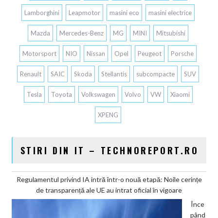
Lamborghini
Leapmotor
masini eco
masini electrice
Mazda
Mercedes-Benz
MG
MINI
Mitsubishi
Motorsport
NIO
Nissan
Opel
Peugeot
Porsche
Renault
SAIC
Skoda
Stellantis
subcompacte
SUV
Tesla
Toyota
Volkswagen
Volvo
VW
Xiaomi
XPENG
STIRI DIN IT – TECHNOREPORT.RO
Regulamentul privind IA intră într-o nouă etapă: Noile cerințe
de transparență ale UE au intrat oficial în vigoare
Înce
pând