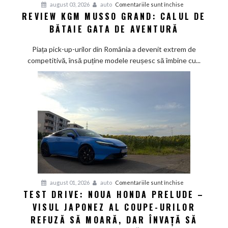
pentru
august 03, 2026
auto
Comentariile sunt închise
REVIEW KGM MUSSO GRAND: CALUL DE
Review
BĂTAIE GATA DE AVENTURĂ
KGM
Musso
Piața pick-up-urilor din România a devenit extrem de
Grand:
competitivă, însă puține modele reușesc să îmbine cu...
Calul
de
bătaie
gata
de
aventură
pentru
august 01, 2026
auto
Comentariile sunt închise
TEST DRIVE: NOUA HONDA PRELUDE –
Test
VISUL JAPONEZ AL COUPE-URILOR
Drive:
Noua
REFUZĂ SĂ MOARĂ, DAR ÎNVAȚĂ SĂ
Honda