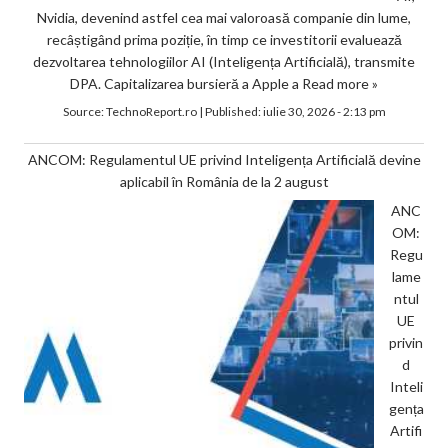
Nvidia, devenind astfel cea mai valoroasă companie din lume,
recâștigând prima poziție, în timp ce investitorii evaluează
dezvoltarea tehnologiilor AI (Inteligența Artificială), transmite
DPA. Capitalizarea bursieră a Apple a
Read more »
Source:
TechnoReport.ro
|
Published:
iulie 30, 2026 - 2:13 pm
ANCOM: Regulamentul UE privind Inteligența Artificială devine
aplicabil în România de la 2 august
ANC
OM:
Regu
lame
ntul
UE
privin
d
Inteli
gența
Artifi