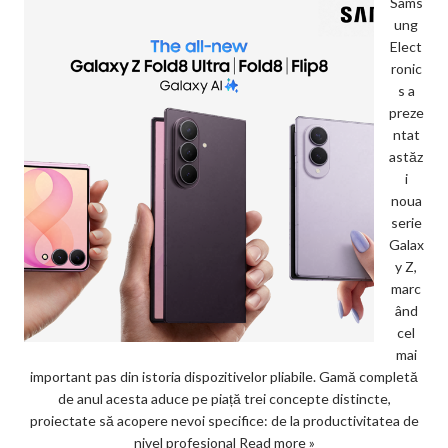
Sams
ung
Elect
ronic
s a
preze
ntat
astăz
i
noua
serie
Galax
y Z,
marc
ând
cel
mai
important pas din istoria dispozitivelor pliabile. Gamă completă
de anul acesta aduce pe piață trei concepte distincte,
proiectate să acopere nevoi specifice: de la productivitatea de
nivel profesional
Read more »