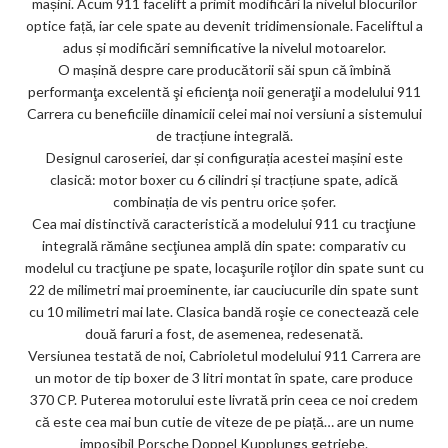
mașini. Acum 911 facelift a primit modificări la nivelul blocurilor
ks
optice față, iar cele spate au devenit tridimensionale. Faceliftul a
adus și modificări semnificative la nivelul motoarelor.
O mașină despre care producătorii săi spun că îmbină
performanţa excelentă şi eficienţa noii generaţii a modelului 911
Carrera cu beneficiile dinamicii celei mai noi versiuni a sistemului
de tracțiune integrală.
Designul caroseriei, dar și configurația acestei mașini este
clasică: motor boxer cu 6 cilindri și tracțiune spate, adică
combinația de vis pentru orice șofer.
Cea mai distinctivă caracteristică a modelului 911 cu tracţiune
integrală rămâne secţiunea amplă din spate: comparativ cu
modelul cu tracţiune pe spate, locaşurile roţilor din spate sunt cu
22 de milimetri mai proeminente, iar cauciucurile din spate sunt
cu 10 milimetri mai late. Clasica bandă roşie ce conectează cele
două faruri a fost, de asemenea, redesenată.
Versiunea testată de noi, Cabrioletul modelului 911 Carrera are
un motor de tip boxer de 3 litri montat în spate, care produce
370 CP. Puterea motorului este livrată prin ceea ce noi credem
că este cea mai bun cutie de viteze de pe piață… are un nume
imposibil Porsche Doppel Kupplungs getriebe.