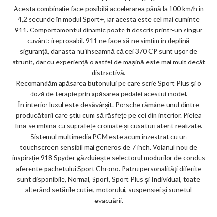
Acesta combinație face posibilă accelerarea până la 100 km/h în
4,2 secunde în modul Sport+, iar acesta este cel mai cuminte
911. Comportamentul dinamic poate fi descris printr-un singur
cuvânt: ireproșabil. 911 ne face să ne simțim în deplină
siguranță, dar asta nu înseamnă că cei 370 CP sunt ușor de
strunit, dar cu experiență o astfel de mașină este mai mult decât
distractivă.
Recomandăm apăsarea butonului pe care scrie Sport Plus și o
doză de terapie prin apăsarea pedalei acestui model.
În interior luxul este desăvârșit. Porsche rămâne unul dintre
producătorii care știu cum să răsfețe pe cei din interior. Pielea
fină se îmbină cu suprafețe cromate și cusături atent realizate.
Sistemul multimedia PCM este acum înzestrat cu un
touchscreen sensibil mai generos de 7 inch. Volanul nou de
inspiraţie 918 Spyder găzduieşte selectorul modurilor de condus
aferente pachetului Sport Chrono. Patru personalităţi diferite
sunt disponibile, Normal, Sport, Sport Plus şi Individual, toate
alterând setările cutiei, motorului, suspensiei şi sunetul
evacuării.