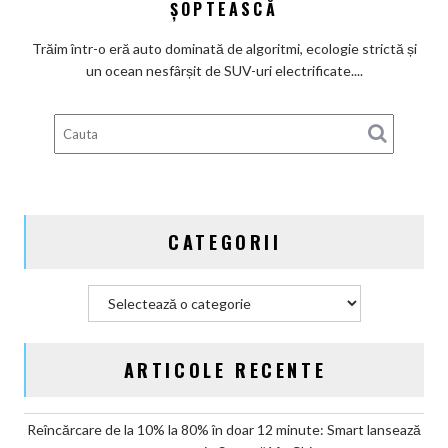
ȘOPTEASCĂ
Prelude
–
Trăim într-o eră auto dominată de algoritmi, ecologie strictă și
Visul
un ocean nesfârșit de SUV-uri electrificate....
japonez
al
coupe-
urilor
refuză
să
moară,
CATEGORII
dar
învață
să
Categorii
șoptească
ARTICOLE RECENTE
Reîncărcare de la 10% la 80% în doar 12 minute: Smart lansează