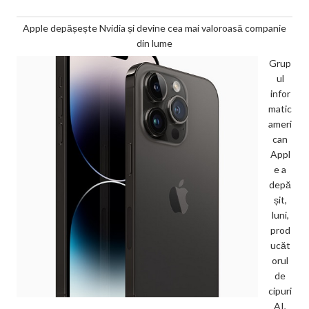
Apple depășește Nvidia și devine cea mai valoroasă companie
din lume
Grup
ul
infor
matic
ameri
can
Appl
e a
depă
șit,
luni,
prod
ucăt
orul
de
cipuri
AI,