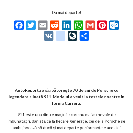
Da mai departe!
F
T
E
R
Li
W
G
Pi
O
ac
w
m
e
n
h
m
nt
ut
V
g
Li
P
e
itt
ai
d
ke
at
ai
er
lo
K
o
ve
ar
b
er
l
di
dI
s
l
es
o
o
Jo
ta
o
t
n
A
t
k.
gl
ur
je
o
p
co
e_
n
az
k
p
m
b
al
ă
o
AutoReport.ro sărbătorește 70 de ani de Porsche cu
legendara siluetă 911. Modelul a venit la testele noastre în
o
forma Carrera.
k
911 este una dintre mașinile care nu mai au nevoie de
m
îmbunătățiri, dar iată că la fiecare generație, cei de la Porsche se
ambiționează să ducă și mai departe performanțele acestei
ar