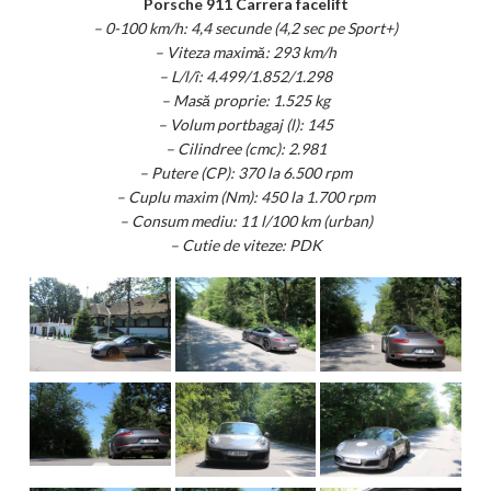
Porsche 911 Carrera facelift
– 0-100 km/h: 4,4 secunde (4,2 sec pe Sport+)
– Viteza maximă: 293 km/h
– L/l/î: 4.499/1.852/1.298
– Masă proprie: 1.525 kg
– Volum portbagaj (l): 145
– Cilindree (cmc): 2.981
– Putere (CP): 370 la 6.500 rpm
– Cuplu maxim (Nm): 450 la 1.700 rpm
– Consum mediu: 11 l/100 km (urban)
– Cutie de viteze: PDK