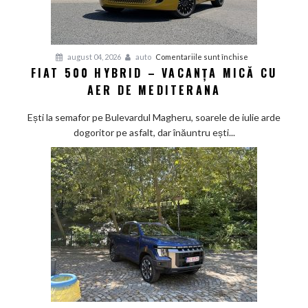
pentru
august 04, 2026
auto
Comentariile sunt închise
FIAT 500 HYBRID – VACANȚA MICĂ CU
Fiat
AER DE MEDITERANA
500
Hybrid
Ești la semafor pe Bulevardul Magheru, soarele de iulie arde
–
dogoritor pe asfalt, dar înăuntru ești...
vacanța
mică
cu
aer
de
Mediterana