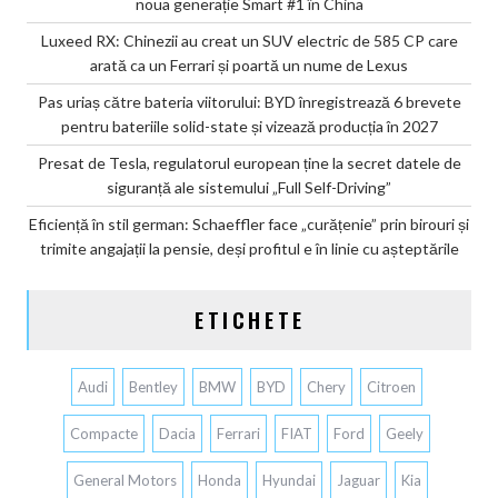
noua generație Smart #1 în China
Luxeed RX: Chinezii au creat un SUV electric de 585 CP care
arată ca un Ferrari și poartă un nume de Lexus
Pas uriaș către bateria viitorului: BYD înregistrează 6 brevete
pentru bateriile solid-state și vizează producția în 2027
Presat de Tesla, regulatorul european ține la secret datele de
siguranță ale sistemului „Full Self-Driving”
Eficiență în stil german: Schaeffler face „curățenie” prin birouri și
trimite angajații la pensie, deși profitul e în linie cu așteptările
ETICHETE
Audi
Bentley
BMW
BYD
Chery
Citroen
Compacte
Dacia
Ferrari
FIAT
Ford
Geely
General Motors
Honda
Hyundai
Jaguar
Kia