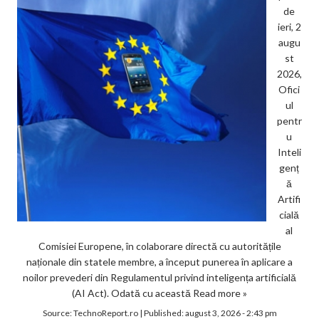
de
ieri, 2
augu
st
2026,
Ofici
ul
pentr
u
Inteli
genț
ă
Artifi
cială
al
Comisiei Europene, în colaborare directă cu autoritățile
naționale din statele membre, a început punerea în aplicare a
noilor prevederi din Regulamentul privind inteligența artificială
(AI Act). Odată cu această
Read more »
Source:
TechnoReport.ro
|
Published:
august 3, 2026 - 2:43 pm