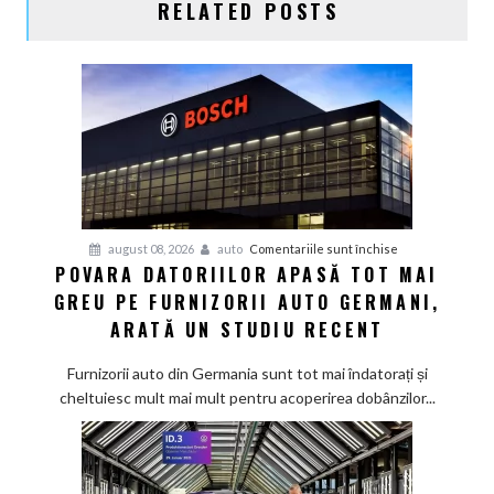
RELATED POSTS
pentru
august 08, 2026
auto
Comentariile sunt închise
POVARA DATORIILOR APASĂ TOT MAI
Povara
GREU PE FURNIZORII AUTO GERMANI,
datoriilor
apasă
ARATĂ UN STUDIU RECENT
tot
mai
Furnizorii auto din Germania sunt tot mai îndatorați și
greu
cheltuiesc mult mai mult pentru acoperirea dobânzilor...
pe
furnizorii
auto
germani,