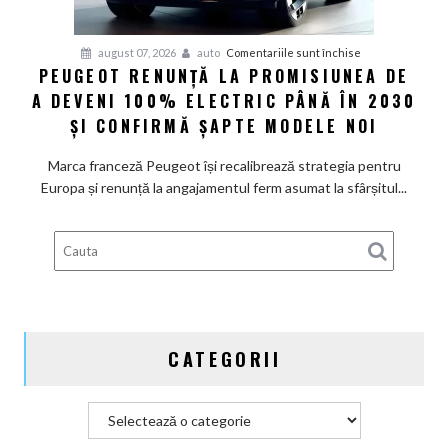
pentru
august 07, 2026
auto
Comentariile sunt închise
PEUGEOT RENUNȚĂ LA PROMISIUNEA DE
Peugeot
A DEVENI 100% ELECTRIC PÂNĂ ÎN 2030
renunță
la
ȘI CONFIRMĂ ȘAPTE MODELE NOI
promisiunea
de
Marca franceză Peugeot își recalibrează strategia pentru
a
Europa și renunță la angajamentul ferm asumat la sfârșitul...
deveni
100%
electric
până
în
2030
și
CATEGORII
confirmă
șapte
modele
Categorii
noi