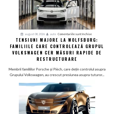
arată
un
studiu
recent
pentru
august 08, 2026
auto
Comentariile sunt închise
TENSIUNI MAJORE LA WOLFSBURG:
Tensiuni
FAMILIILE CARE CONTROLEAZĂ GRUPUL
majore
la
VOLKSWAGEN CER MĂSURI RAPIDE DE
Wolfsburg:
RESTRUCTURARE
Familiile
care
Membrii familiilor Porsche și Piëch, care dețin controlul asupra
controlează
Grupului Volkswagen, au crescut presiunea asupra tuturor...
Grupul
Volkswagen
cer
măsuri
rapide
de
restructurare