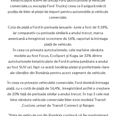
k
înmatriculate 6.694 de unități Ford (autoturisme și vehicule
comerciale,cu excepția Ford Trucks) ceea ce îi asigură mărcii
m
poziția de lider al pieței de import pentru automobile și vehicule
ar
comerciale.
ks
Cota de piață a Ford în perioada ianuarie- iunie a fost de 9,18%,
iar comparativ cu perioada similară a anului trecut, marca
americană a înregistrat ocrestere de 16%, raportat la întreaga
piață de vehicule.
În ceea ce privește autoturismele, cele mai bine vândute
modele au fost Focus, EcoSport și Kuga, iar 33% dintre
autoturismele înmatriculate de Ford în prima jumătate a anului
au fost SUV-uri, fapt ce arată tendința pieței și preferințele clare
ale clienților din România pentru acest segment de vehicule.
În ceea ce privește vehiculele comerciale, Ford domină întreaga
piață, cu o cotă de piață de 16,4% , înregistrând astfel o creștere
de 20% față de perioada similar a anului trecut. În top 3 cele mai
bine vândute vehicule comerciale lider este modelul Transit
,Custom, urmat de Transit Connect și Ranger.
“Piața de vehicule noi din România continuă să fie predominant