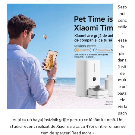
Sezo
nul
conc
ediilo
r
este
în
plin
dans,
însă
de
mult
e ori
bagaj
ele
vin la
pach
et și cu un bagaj invizibil: grijile pentru ce lăsăm în urmă. Un
studiu recent realizat de Xiaomi arată că 49% dintre români se
tem de spargeri
Read more »