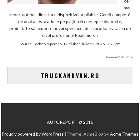
cel
mai
important pas din istoria dispozitivelor pliabile. Gamă completă
de anul acesta aduce pe piață trei concepte distincte,
proiectate să acopere nevoi specifice: de la productivitatea de
nivel profesional
Read more »
Source:
TechnoReport.ro
|
Published:
iulie 22, 2026 - 7:23 pm
Powered by
RSS Feed Plugin
TRUCKANDVAN.RO
AUTOREPORT © 2016
Proudly powered by WordPress
|
Theme: AcmeBlog by
Acme Themes