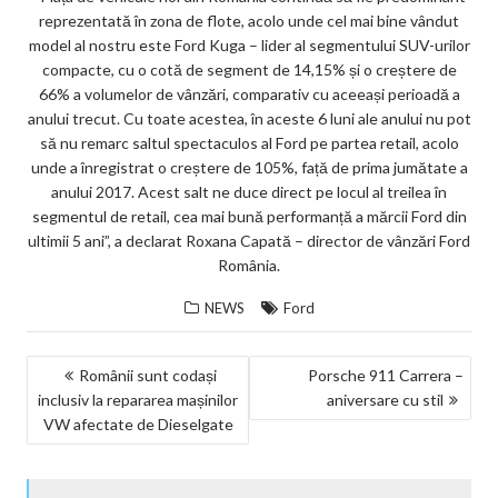
reprezentată în zona de flote, acolo unde cel mai bine vândut
model al nostru este Ford Kuga – lider al segmentului SUV-urilor
compacte, cu o cotă de segment de 14,15% și o creștere de
66% a volumelor de vânzări, comparativ cu aceeași perioadă a
anului trecut. Cu toate acestea, în aceste 6 luni ale anului nu pot
să nu remarc saltul spectaculos al Ford pe partea retail, acolo
unde a înregistrat o creștere de 105%, față de prima jumătate a
anului 2017. Acest salt ne duce direct pe locul al treilea în
segmentul de retail, cea mai bună performanță a mărcii Ford din
ultimii 5 ani”, a declarat Roxana Capată – director de vânzări Ford
România.
NEWS
Ford
NAVIGARE
Românii sunt codași
Porsche 911 Carrera –
inclusiv la repararea mașinilor
aniversare cu stil
ÎN
VW afectate de Dieselgate
ARTICOLE