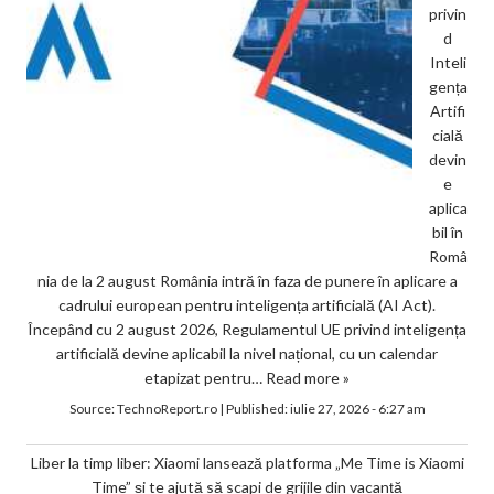
privin
d
Inteli
gența
Artifi
cială
devin
e
aplica
bil în
Româ
nia de la 2 august România intră în faza de punere în aplicare a
cadrului european pentru inteligența artificială (AI Act).
Începând cu 2 august 2026, Regulamentul UE privind inteligența
artificială devine aplicabil la nivel național, cu un calendar
etapizat pentru…
Read more »
Source:
TechnoReport.ro
|
Published:
iulie 27, 2026 - 6:27 am
Liber la timp liber: Xiaomi lansează platforma „Me Time is Xiaomi
Time” și te ajută să scapi de grijile din vacanță