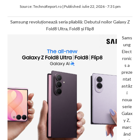
Source:
TechnoReport.ro
|
Published:
iulie 22, 2026 - 7:31 pm
Samsung revoluționează seria pliabilă: Debutul noilor Galaxy Z
Fold8 Ultra, Fold8 și Flip8
Sams
ung
Elect
ronic
s a
preze
ntat
astăz
i
noua
serie
Galax
y Z,
marc
ând