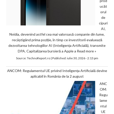
prod
ucăt
orul
de
cipuri
AI,
Nvidia, devenind astfel cea mai valoroasă companie din lume,
recâștigând prima poziție, în timp ce investitorii evaluează
dezvoltarea tehnologiilor AI (Inteligența Artificială), transmite
DPA. Capitalizarea bursieră a Apple a
Read more »
Source:
TechnoReport.ro
|
Published:
iulie 30, 2026 - 2:13 pm
ANCOM: Regulamentul UE privind Inteligența Artificială devine
aplicabil în România de la 2 august
ANC
OM:
Regu
lame
ntul
UE