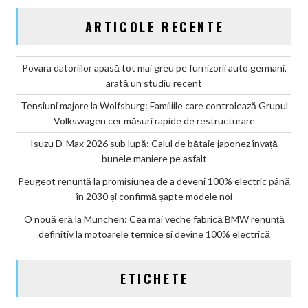
ARTICOLE RECENTE
Povara datoriilor apasă tot mai greu pe furnizorii auto germani,
arată un studiu recent
Tensiuni majore la Wolfsburg: Familiile care controlează Grupul
Volkswagen cer măsuri rapide de restructurare
Isuzu D-Max 2026 sub lupă: Calul de bătaie japonez învață
bunele maniere pe asfalt
Peugeot renunță la promisiunea de a deveni 100% electric până
în 2030 și confirmă șapte modele noi
O nouă eră la Munchen: Cea mai veche fabrică BMW renunță
definitiv la motoarele termice și devine 100% electrică
ETICHETE