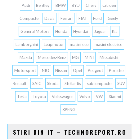
Audi
Bentley
BMW
BYD
Chery
Citroen
Compacte
Dacia
Ferrari
FIAT
Ford
Geely
General Motors
Honda
Hyundai
Jaguar
Kia
Lamborghini
Leapmotor
masini eco
masini electrice
Mazda
Mercedes-Benz
MG
MINI
Mitsubishi
Motorsport
NIO
Nissan
Opel
Peugeot
Porsche
Renault
SAIC
Skoda
Stellantis
subcompacte
SUV
Tesla
Toyota
Volkswagen
Volvo
VW
Xiaomi
XPENG
STIRI DIN IT – TECHNOREPORT.RO