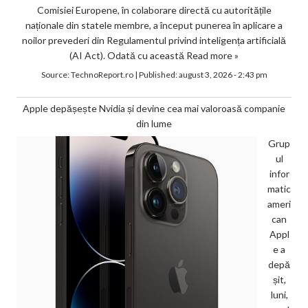
Comisiei Europene, în colaborare directă cu autoritățile
naționale din statele membre, a început punerea în aplicare a
noilor prevederi din Regulamentul privind inteligența artificială
(AI Act). Odată cu această
Read more »
Source:
TechnoReport.ro
|
Published:
august 3, 2026 - 2:43 pm
Apple depășește Nvidia și devine cea mai valoroasă companie
din lume
Grup
ul
infor
matic
ameri
can
Appl
e a
depă
șit,
luni,