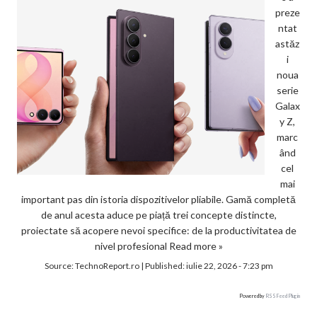
preze
ntat
astăz
i
noua
serie
Galax
y Z,
marc
ând
cel
mai
important pas din istoria dispozitivelor pliabile. Gamă completă
de anul acesta aduce pe piață trei concepte distincte,
proiectate să acopere nevoi specifice: de la productivitatea de
nivel profesional
Read more »
Source:
TechnoReport.ro
|
Published:
iulie 22, 2026 - 7:23 pm
Powered by
RSS Feed Plugin