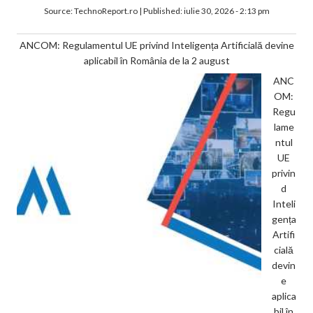
Source:
TechnoReport.ro
|
Published:
iulie 30, 2026 - 2:13 pm
ANCOM: Regulamentul UE privind Inteligența Artificială devine
aplicabil în România de la 2 august
ANC
OM:
Regu
lame
ntul
UE
privin
d
Inteli
gența
Artifi
cială
devin
e
aplica
bil în