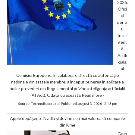
2026,
Ofici
ul
pentr
u
Inteli
genț
ă
Artifi
cială
al
Comisiei Europene, în colaborare directă cu autoritățile
naționale din statele membre, a început punerea în aplicare a
noilor prevederi din Regulamentul privind inteligența artificială
(AI Act). Odată cu această
Read more »
Source:
TechnoReport.ro
|
Published:
august 3, 2026 - 2:43 pm
Apple depășește Nvidia și devine cea mai valoroasă companie
din lume
Grup