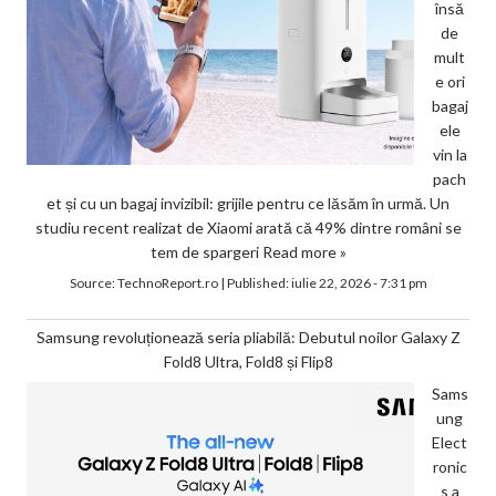
însă
de
mult
e ori
bagaj
ele
vin la
pach
et și cu un bagaj invizibil: grijile pentru ce lăsăm în urmă. Un
studiu recent realizat de Xiaomi arată că 49% dintre români se
tem de spargeri
Read more »
Source:
TechnoReport.ro
|
Published:
iulie 22, 2026 - 7:31 pm
Samsung revoluționează seria pliabilă: Debutul noilor Galaxy Z
Fold8 Ultra, Fold8 și Flip8
Sams
ung
Elect
ronic
s a