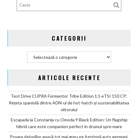
rescrie
standardele
premium
de
pe
CATEGORII
piață
în
stil
Categorii
chinezesc
ARTICOLE RECENTE
Test Drive CUPRA Formentor Tribe Edition 1.5 eTSI 150 CP:
Rețeta spaniolă dintre ADN-ul de hot-hatch și sustenabilitatea
viitorului
Escapada la Constanța cu Omoda 9 Black Edition: Un flagship
hibrid care este companion perfect în drumul spre mare
Povara datoriilor apasă tot mai greu pe furnizorii auto germani,