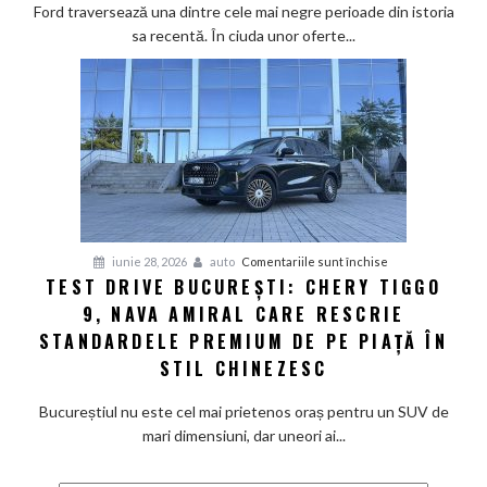
reducerile
Ford traversează una dintre cele mai negre perioade din istoria
masive
sa recentă. În ciuda unor oferte...
și
nici
hibrizii
nu
pot
salva
„Ovalul
Albastru”
dintr-
pentru
iunie 28, 2026
auto
Comentariile sunt închise
o
TEST DRIVE BUCUREȘTI: CHERY TIGGO
Test
criză
9, NAVA AMIRAL CARE RESCRIE
Drive
profundă
București:
STANDARDELE PREMIUM DE PE PIAȚĂ ÎN
Chery
STIL CHINEZESC
Tiggo
9,
Bucureștiul nu este cel mai prietenos oraș pentru un SUV de
nava
mari dimensiuni, dar uneori ai...
amiral
care