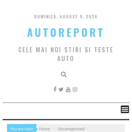
Skip
to
content
DUMINICĂ, AUGUST 9, 2026
AUTOREPORT
CELE MAI NOI STIRI SI TESTE
AUTO
You are here
Home
Uncategorized