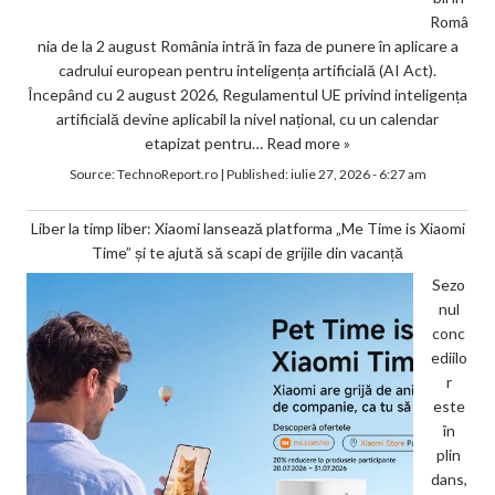
Româ
nia de la 2 august România intră în faza de punere în aplicare a
cadrului european pentru inteligența artificială (AI Act).
Începând cu 2 august 2026, Regulamentul UE privind inteligența
artificială devine aplicabil la nivel național, cu un calendar
etapizat pentru…
Read more »
Source:
TechnoReport.ro
|
Published:
iulie 27, 2026 - 6:27 am
Liber la timp liber: Xiaomi lansează platforma „Me Time is Xiaomi
Time” și te ajută să scapi de grijile din vacanță
Sezo
nul
conc
ediilo
r
este
în
plin
dans,