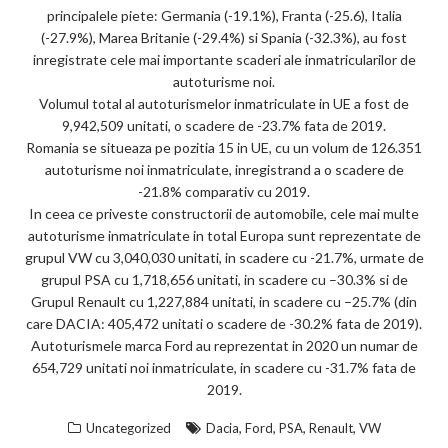
principalele piete: Germania (-19.1%), Franta (-25.6), Italia
ar
(-27.9%), Marea Britanie (-29.4%) si Spania (-32.3%), au fost
ks
inregistrate cele mai importante scaderi ale inmatricularilor de
autoturisme noi.
Volumul total al autoturismelor inmatriculate in UE a fost de
9,942,509 unitati, o scadere de -23.7% fata de 2019.
Romania se situeaza pe pozitia 15 in UE, cu un volum de 126.351
autoturisme noi inmatriculate, inregistrand a o scadere de
-21.8% comparativ cu 2019.
In ceea ce priveste constructorii de automobile, cele mai multe
autoturisme inmatriculate in total Europa sunt reprezentate de
grupul VW cu 3,040,030 unitati, in scadere cu -21.7%, urmate de
grupul PSA cu 1,718,656 unitati, in scadere cu –30.3% si de
Grupul Renault cu 1,227,884 unitati, in scadere cu –25.7% (din
care DACIA: 405,472 unitati o scadere de -30.2% fata de 2019).
Autoturismele marca Ford au reprezentat in 2020 un numar de
654,729 unitati noi inmatriculate, in scadere cu -31.7% fata de
2019.
,
,
,
,
Uncategorized
Dacia
Ford
PSA
Renault
VW