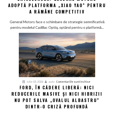
trece
ADOPTĂ PLATFORMA „XIAO YAO” PENTRU
pe
A RĂMÂNE COMPETITIV
tehnologie
chinezească:
General Motors face o schimbare de strategie semnificativă
General
pentru modelul Cadillac Optiq, optând pentru o platformă...
Motors
adoptă
platforma
„Xiao
Yao”
pentru
a
rămâne
competitiv
pentru
iulie 03, 2026
auto
Comentariile sunt închise
FORD, ÎN CĂDERE LIBERĂ: NICI
Ford,
REDUCERILE MASIVE ȘI NICI HIBRIZII
în
cădere
NU POT SALVA „OVALUL ALBASTRU”
liberă:
DINTR-O CRIZĂ PROFUNDĂ
Nici