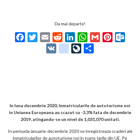
Da mai departe!
F
T
E
R
Li
W
G
Pi
O
ac
w
m
e
n
h
m
nt
ut
V
g
Li
P
e
itt
ai
d
ke
at
ai
er
lo
K
o
ve
ar
b
er
l
di
dI
s
l
es
o
o
Jo
ta
o
t
n
A
t
k.
gl
ur
je
o
p
co
e_
n
az
k
p
m
b
al
ă
o
In luna decembrie 2020, Inmatricularile de autoturisme noi
in Uniunea Europeana au scazut cu -3.3% fata de decembrie
o
2019, atingandu-se un nivel de 1,031,070 unitati.
k
In perioada ianuarie-decembrie 2020 se inregistreaza scaderi ale
m
inmatricularilor de autoturisme noi in toate tarile din UE. Pe