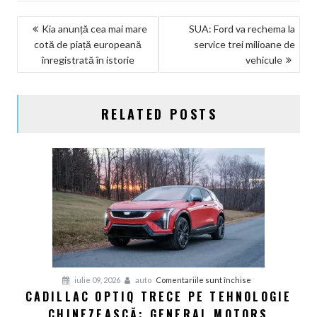
NAVIGARE
Kia anunță cea mai mare
SUA: Ford va rechema la
cotă de piață europeană
service trei milioane de
ÎN
înregistrată în istorie
vehicule
ARTICOLE
RELATED POSTS
pentru
iulie 09, 2026
auto
Comentariile sunt închise
CADILLAC OPTIQ TRECE PE TEHNOLOGIE
Cadillac
CHINEZEASCĂ: GENERAL MOTORS
Optiq