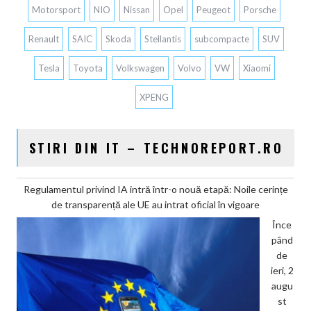
Motorsport
NIO
Nissan
Opel
Peugeot
Porsche
Renault
SAIC
Skoda
Stellantis
subcompacte
SUV
Tesla
Toyota
Volkswagen
Volvo
VW
Xiaomi
XPENG
STIRI DIN IT – TECHNOREPORT.RO
Regulamentul privind IA intră într-o nouă etapă: Noile cerințe
de transparență ale UE au intrat oficial în vigoare
Înce
pând
de
ieri, 2
augu
st