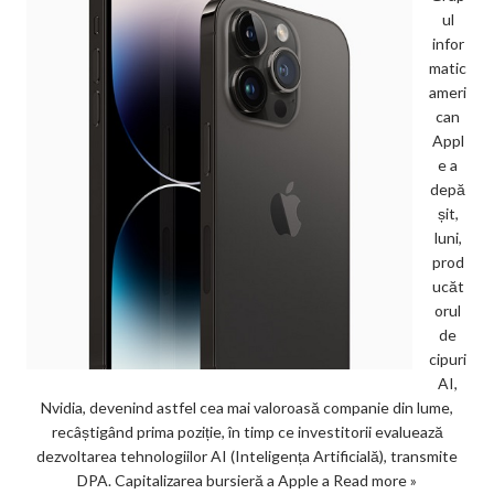
ul
infor
matic
ameri
can
Appl
e a
depă
șit,
luni,
prod
ucăt
orul
de
cipuri
AI,
Nvidia, devenind astfel cea mai valoroasă companie din lume,
recâștigând prima poziție, în timp ce investitorii evaluează
dezvoltarea tehnologiilor AI (Inteligența Artificială), transmite
DPA. Capitalizarea bursieră a Apple a
Read more »