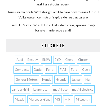
arată un studiu recent
Tensiuni majore la Wolfsburg: Familiile care controlează Grupul
Volkswagen cer măsuri rapide de restructurare
Isuzu D-Max 2026 sub lupă: Calul de bătaie japonez învață
bunele maniere pe asfalt
ETICHETE
Audi
Bentley
BMW
BYD
Chery
Citroen
Compacte
Dacia
Ferrari
FIAT
Ford
Geely
General Motors
Honda
Hyundai
Jaguar
Kia
Lamborghini
Leapmotor
masini eco
masini electrice
Mazda
Mercedes-Benz
MG
MINI
Mitsubishi