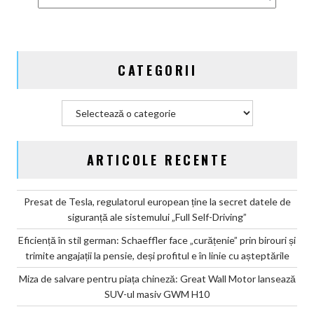
lansează
SUV-
ul
masiv
CATEGORII
GWM
H10
Categorii
ARTICOLE RECENTE
Presat de Tesla, regulatorul european ține la secret datele de
siguranță ale sistemului „Full Self-Driving”
Eficiență în stil german: Schaeffler face „curățenie” prin birouri și
trimite angajații la pensie, deși profitul e în linie cu așteptările
Miza de salvare pentru piața chineză: Great Wall Motor lansează
SUV-ul masiv GWM H10