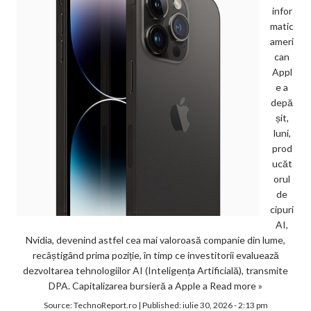
infor
matic
ameri
can
Appl
e a
depă
șit,
luni,
prod
ucăt
orul
de
cipuri
AI,
Nvidia, devenind astfel cea mai valoroasă companie din lume,
recâștigând prima poziție, în timp ce investitorii evaluează
dezvoltarea tehnologiilor AI (Inteligența Artificială), transmite
DPA. Capitalizarea bursieră a Apple a
Read more »
Source:
TechnoReport.ro
|
Published:
iulie 30, 2026 - 2:13 pm