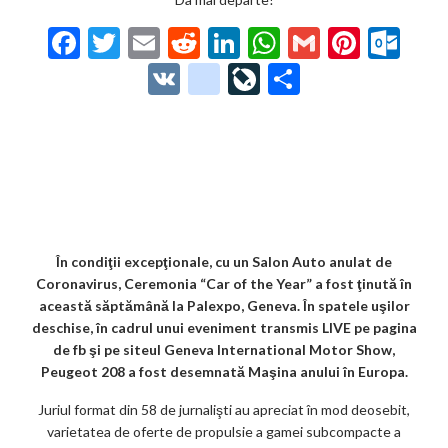
F
T
E
R
Li
W
G
Pi
O
ac
w
m
e
n
h
m
nt
ut
V
g
Li
P
e
itt
ai
d
ke
at
ai
er
lo
K
o
ve
ar
b
er
l
di
dI
s
l
es
o
o
Jo
ta
o
t
n
A
t
k.
gl
ur
je
o
p
co
e_
n
az
k
p
m
b
al
ă
o
În condiţii excepţionale, cu un Salon Auto anulat de
Coronavirus, Ceremonia “Car of the Year” a fost ţinută în
o
această săptămână la Palexpo, Geneva. În spatele uşilor
k
deschise, în cadrul unui eveniment transmis LIVE pe pagina
de fb şi pe siteul Geneva International Motor Show,
m
Peugeot 208 a fost desemnată Maşina anului în Europa.
ar
Juriul format din 58 de jurnalişti au apreciat în mod deosebit,
ks
varietatea de oferte de propulsie a gamei subcompacte a