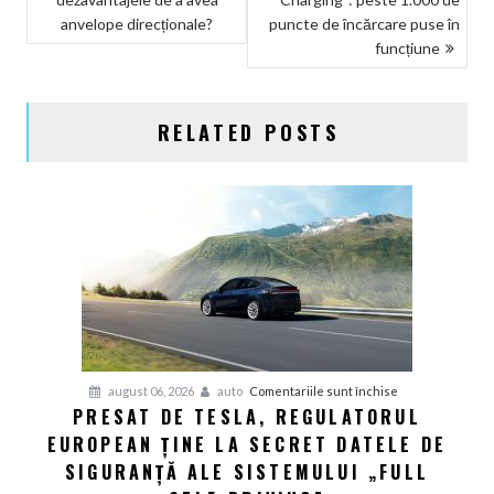
ÎN
anvelope direcționale?
puncte de încărcare puse în
ARTICOLE
funcțiune
RELATED POSTS
pentru
august 06, 2026
auto
Comentariile sunt închise
PRESAT DE TESLA, REGULATORUL
Presat
EUROPEAN ȚINE LA SECRET DATELE DE
de
Tesla,
SIGURANȚĂ ALE SISTEMULUI „FULL
regulatorul