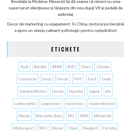
Revelație la Modena: Maserati își dă seama că nimeni nu vrea
supercaruri silențioase și tânjește din nou după V8 și pedală de
ambreiaj
Decor de marketing cu eșapament: În China, motorul pe benzină
a ajuns un simplu calmant psihologic pentru cumpărători
ETICHETE
Audi
Bentley
BMW
BYD
Chery
Citroen
Compacte
Dacia
Ferrari
FIAT
Ford
Geely
General Motors
Honda
Hyundai
Jaguar
Kia
Lamborghini
Leapmotor
masini eco
masini electrice
Mazda
Mercedes-Benz
MG
MINI
Mitsubishi
Motorsport
NIO
Nissan
Opel
Peugeot
Porsche