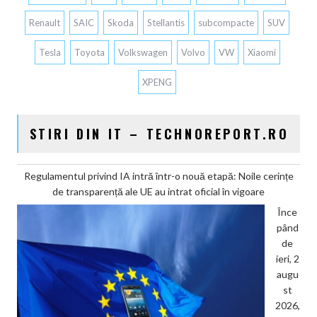
Renault
SAIC
Skoda
Stellantis
subcompacte
SUV
Tesla
Toyota
Volkswagen
Volvo
VW
Xiaomi
XPENG
STIRI DIN IT – TECHNOREPORT.RO
Regulamentul privind IA intră într-o nouă etapă: Noile cerințe
de transparență ale UE au intrat oficial în vigoare
Înce
pând
de
ieri, 2
augu
st
2026,