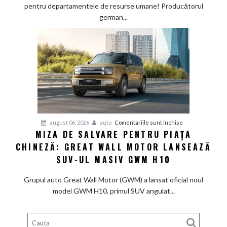
prin
pentru departamentele de resurse umane! Producătorul
birouri
german...
și
trimite
angajații
la
pensie,
deși
profitul
e
în
pentru
august 06, 2026
auto
Comentariile sunt închise
linie
MIZA DE SALVARE PENTRU PIAȚA
Miza
cu
CHINEZĂ: GREAT WALL MOTOR LANSEAZĂ
de
așteptările
salvare
SUV-UL MASIV GWM H10
pentru
piața
Grupul auto Great Wall Motor (GWM) a lansat oficial noul
chineză:
model GWM H10, primul SUV angulat...
Great
Wall
Motor