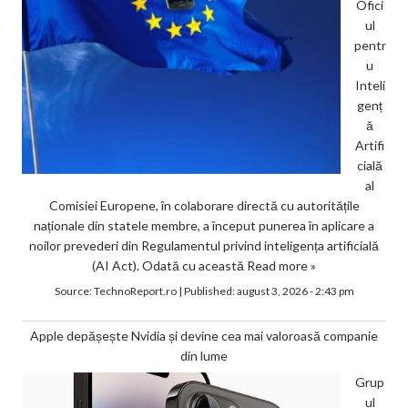
Ofici
ul
pentr
u
Inteli
genț
ă
Artifi
cială
al
Comisiei Europene, în colaborare directă cu autoritățile
naționale din statele membre, a început punerea în aplicare a
noilor prevederi din Regulamentul privind inteligența artificială
(AI Act). Odată cu această
Read more »
Source:
TechnoReport.ro
|
Published:
august 3, 2026 - 2:43 pm
Apple depășește Nvidia și devine cea mai valoroasă companie
din lume
Grup
ul