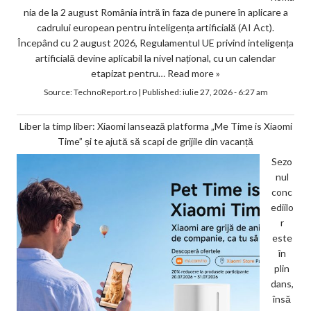
nia de la 2 august România intră în faza de punere în aplicare a
cadrului european pentru inteligența artificială (AI Act).
Începând cu 2 august 2026, Regulamentul UE privind inteligența
artificială devine aplicabil la nivel național, cu un calendar
etapizat pentru…
Read more »
Source:
TechnoReport.ro
|
Published:
iulie 27, 2026 - 6:27 am
Liber la timp liber: Xiaomi lansează platforma „Me Time is Xiaomi
Time” și te ajută să scapi de grijile din vacanță
Sezo
nul
conc
ediilo
r
este
în
plin
dans,
însă