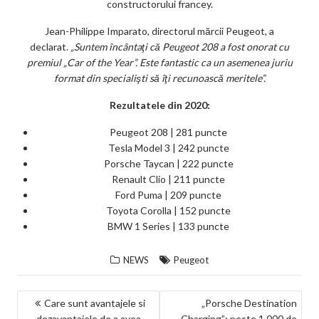
constructorului francey.
Jean-Philippe Imparato, directorul mărcii Peugeot, a
declarat.
„Suntem încântaţi că Peugeot 208 a fost onorat cu
premiul „Car of the Year”. Este fantastic ca un asemenea juriu
format din specialişti să îţi recunoască meritele”.
Rezultatele din 2020:
Peugeot 208 | 281 puncte
Tesla Model 3 | 242 puncte
Porsche Taycan | 222 puncte
Renault Clio | 211 puncte
Ford Puma | 209 puncte
Toyota Corolla | 152 puncte
BMW 1 Series | 133 puncte
NEWS
Peugeot
NAVIGARE
Care sunt avantajele si
„Porsche Destination
dezavantajele de a avea
Charging”: peste 1.000 de