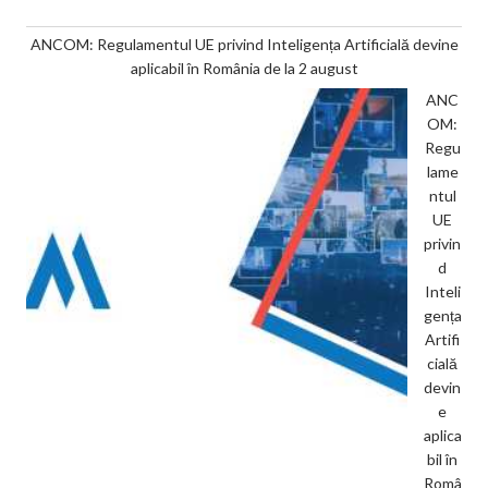
ANCOM: Regulamentul UE privind Inteligența Artificială devine
aplicabil în România de la 2 august
ANC
OM:
Regu
lame
ntul
UE
privin
d
Inteli
gența
Artifi
cială
devin
e
aplica
bil în
Româ