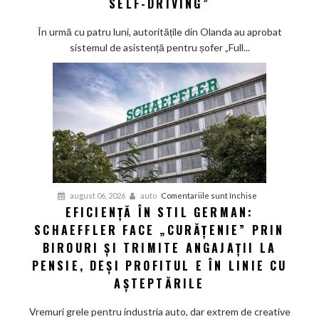
SELF-DRIVING”
european
ține
În urmă cu patru luni, autoritățile din Olanda au aprobat
la
sistemul de asistență pentru șofer „Full...
secret
datele
de
siguranță
ale
sistemului
„Full
Self-
Driving”
pentru
august 06, 2026
auto
Comentariile sunt închise
EFICIENȚĂ ÎN STIL GERMAN:
Eficiență
SCHAEFFLER FACE „CURĂȚENIE” PRIN
în
stil
BIROURI ȘI TRIMITE ANGAJAȚII LA
german:
PENSIE, DEȘI PROFITUL E ÎN LINIE CU
Schaeffler
AȘTEPTĂRILE
face
„curățenie”
Vremuri grele pentru industria auto, dar extrem de creative