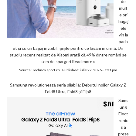
de
mult
e ori
bagaj
ele
vin la
pach
et și cu un bagaj invizibil: grijile pentru ce lăsăm în urmă. Un
studiu recent realizat de Xiaomi arată că 49% dintre români se
tem de spargeri
Read more »
Source:
TechnoReport.ro
|
Published:
iulie 22, 2026 - 7:31 pm
Samsung revoluționează seria pliabilă: Debutul noilor Galaxy Z
Fold8 Ultra, Fold8 și Flip8
Sams
ung
Elect
ronic
s a
preze