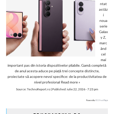
ntat
astăz
i
noua
serie
Galax
y Z,
marc
ând
cel
mai
important pas din istoria dispozitivelor pliabile. Gamă completă
de anul acesta aduce pe piață trei concepte distincte,
proiectate să acopere nevoi specifice: de la productivitatea de
nivel profesional
Read more »
Source:
TechnoReport.ro
|
Published:
iulie 22, 2026 - 7:23 pm
Powered by
RSS Feed Plugin