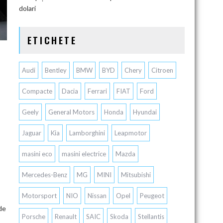
dolari
ETICHETE
Audi
Bentley
BMW
BYD
Chery
Citroen
Compacte
Dacia
Ferrari
FIAT
Ford
Geely
General Motors
Honda
Hyundai
Jaguar
Kia
Lamborghini
Leapmotor
masini eco
masini electrice
Mazda
Mercedes-Benz
MG
MINI
Mitsubishi
Motorsport
NIO
Nissan
Opel
Peugeot
de
Porsche
Renault
SAIC
Skoda
Stellantis