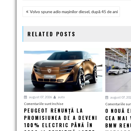
NAVIGARE
Volvo spune adio mașinilor diesel, după 45 de ani
ÎN
ARTICOLE
RELATED POSTS
august 07, 2026
auto
august 07, 20
pentru
Comentariile sunt închise
Comentariile sun
PEUGEOT RENUNȚĂ LA
O NOUĂ 
Peugeot
PROMISIUNEA DE A DEVENI
renunță
CEA MAI 
la
100% ELECTRIC PÂNĂ ÎN
BMW RENU
promisiunea