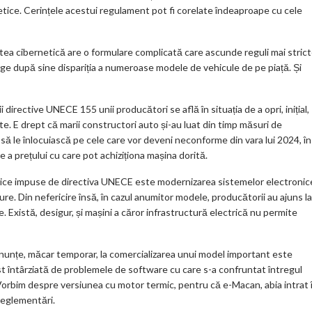
m
netice. Cerințele acestui regulament pot fi corelate îndeaproape cu cele
ar
ks
tea cibernetică are o formulare complicată care ascunde reguli mai stric
rage după sine dispariția a numeroase modele de vehicule de pe piață. Și
i directive UNECE 155 unii producători se află în situația de a opri, inițial,
te. E drept că marii constructori auto și-au luat din timp măsuri de
e să le înlocuiască pe cele care vor deveni neconforme din vara lui 2024, î
e a prețului cu care pot achiziționa mașina dorită.
netice impuse de directiva UNECE este modernizarea sistemelor electronic
gure. Din nefericire însă, în cazul anumitor modele, producătorii au ajuns la
. Există, desigur, și mașini a căror infrastructură electrică nu permite
enunțe, măcar temporar, la comercializarea unui model important este
st întârziată de problemele de software cu care s-a confruntat întregul
Vorbim despre versiunea cu motor termic, pentru că e-Macan, abia intrat 
reglementări.