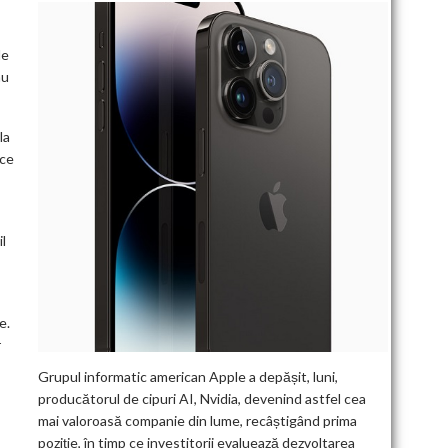
le
au
la
ice
il
e.
r
Grupul informatic american Apple a depășit, luni,
producătorul de cipuri AI, Nvidia, devenind astfel cea
mai valoroasă companie din lume, recâștigând prima
poziție, în timp ce investitorii evaluează dezvoltarea