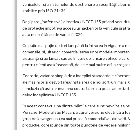
vehiculelor și a sistemelor de gestionare a securității ciber
stabilite prin ISO 21434.
Deși pare „inofensivă”, directiva UNECE 155 privind securita
de protecție împotriva accesului hackerilor la vehicule și at
asta nu mai târziu de vara lui 2024.
Cu puțin mai puțin de trei luni până la intrarea în vigoare a noi
comenzile, și, ulterior, comercializarea unor modele importan
siguranță și au lansat sau au în curs de lansare vehicule car
pentru clienți asta înseamnă, de cele mai multe ori, o creșter
Teoretic, varianta simplă de a îndeplini standardele ciber
ale mașinilor și dezvoltarea/instalarea de noi soft-uri, mai si
concluzia că asta ar însemna costuri care nu pot fi amortizate
deloc îndeplinirea UNECE 155.
În acest context, una dintre mărcile care sunt nevoite să r
Porsche. Modelul său Macan, a cărui versiune electrică a fo
grup Volkswagen, nu va mai putea fi comercializat din vară. 
producție, corespunde din toate punctele de vedere noilor 