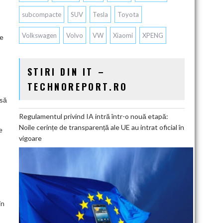
subcompacte
SUV
Tesla
Toyota
Volkswagen
Volvo
VW
Xiaomi
XPENG
te
STIRI DIN IT –
TECHNOREPORT.RO
nsă
Regulamentul privind IA intră într-o nouă etapă:
Noile cerințe de transparență ale UE au intrat oficial în
e
vigoare
în