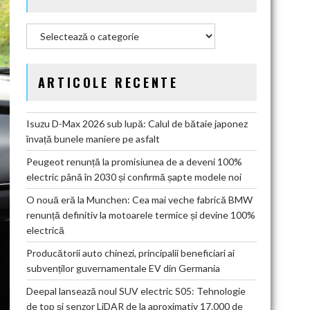
Categorii
ARTICOLE RECENTE
Isuzu D-Max 2026 sub lupă: Calul de bătaie japonez
învață bunele maniere pe asfalt
Peugeot renunță la promisiunea de a deveni 100%
electric până în 2030 și confirmă șapte modele noi
O nouă eră la Munchen: Cea mai veche fabrică BMW
renunță definitiv la motoarele termice și devine 100%
electrică
Producătorii auto chinezi, principalii beneficiari ai
subvenților guvernamentale EV din Germania
Deepal lansează noul SUV electric S05: Tehnologie
de top și senzor LiDAR de la aproximativ 17.000 de