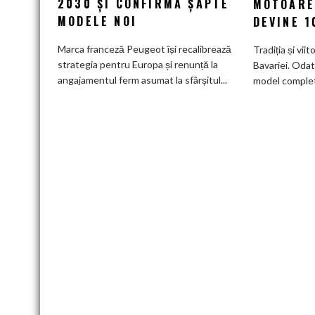
2030 ȘI CONFIRMĂ ȘAPTE
MOTOARE
de
MODELE NOI
DEVINE 
a
deveni
Marca franceză Peugeot își recalibrează
Tradiția și viit
100%
strategia pentru Europa și renunță la
Bavariei. Odat
electric
angajamentul ferm asumat la sfârșitul...
model complet.
până
în
2030
și
confirmă
șapte
modele
noi