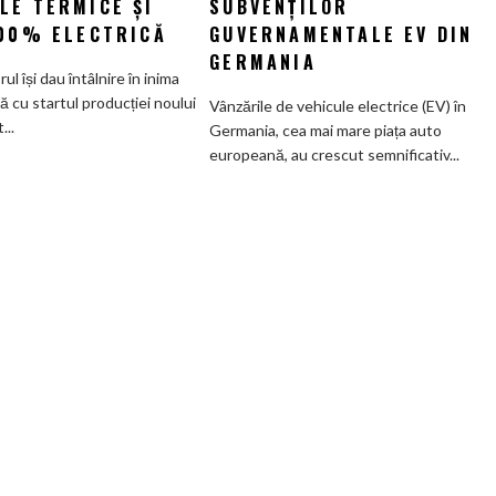
LE TERMICE ȘI
SUBVENȚILOR
Munchen:
beneficiari
100% ELECTRICĂ
GUVERNAMENTALE EV DIN
Cea
ai
GERMANIA
mai
subvenților
orul își dau întâlnire în inima
veche
guvernamentale
ă cu startul producției noului
Vânzările de vehicule electrice (EV) în
fabrică
EV
..
Germania, cea mai mare piața auto
BMW
din
europeană, au crescut semnificativ...
renunță
Germania
definitiv
la
motoarele
termice
și
devine
100%
electrică