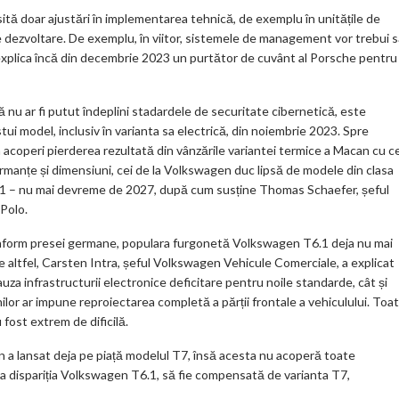
sită doar ajustări în implementarea tehnică, de exemplu în unitățile de
a de dezvoltare. De exemplu, în viitor, sistemele de management vor trebui 
, explica încă din decembrie 2023 un purtător de cuvânt al Porsche pentru
că nu ar fi putut îndeplini stadardele de securitate cibernetică, este
model, inclusiv în varianta sa electrică, din noiembrie 2023. Spre
a acoperi pierderea rezultată din vânzările variantei termice a Macan cu c
ormanțe și dimensiuni, cei de la Volkswagen duc lipsă de modele din clasa
i ID.1 – nu mai devreme de 2027, după cum susține Thomas Schaefer, șeful
Polo.
onform presei germane, populara furgonetă Volkswagen T6.1 deja nu mai
 De altfel, Carsten Intra, șeful Volkswagen Vehicule Comerciale, a explicat
uza infrastructurii electronice deficitare pentru noile standarde, cât și
onilor ar impune reproiectarea completă a părții frontale a vehiculului. Toa
 fost extrem de dificilă.
 a lansat deja pe piață modelul T7, însă acesta nu acoperă toate
ă ca dispariția Volkswagen T6.1, să fie compensată de varianta T7,