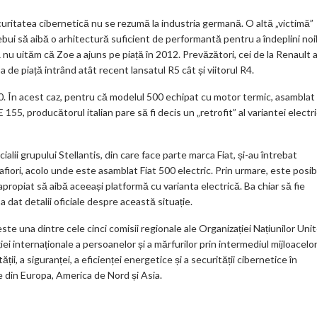
uritatea cibernetică nu se rezumă la industria germană. O altă „victimă”
rebui să aibă o arhitectură suficient de performantă pentru a îndeplini noi
nu uităm că Zoe a ajuns pe piață în 2012. Prevăzători, cei de la Renault 
 de piață intrând atât recent lansatul R5 cât și viitorul R4.
00. În acest caz, pentru că modelul 500 echipat cu motor termic, asamblat 
5, producătorul italian pare să fi decis un „retrofit” al variantei electr
icialii grupului Stellantis, din care face parte marca Fiat, și-au întrebat
fiori, acolo unde este asamblat Fiat 500 electric. Prin urmare, este posib
apropiat să aibă aceeași platformă cu varianta electrică. Ba chiar să fie
a dat detalii oficiale despre această situație.
una dintre cele cinci comisii regionale ale Organizației Națiunilor Unit
iei internaționale a persoanelor și a mărfurilor prin intermediul mijloacelo
i, a siguranței, a eficienței energetice și a securității cibernetice în
 din Europa, America de Nord și Asia.