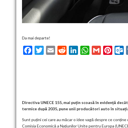
Da mai departe!
F
T
E
R
Li
W
G
Pi
ac
w
m
e
n
h
m
nt
u
e
itt
ai
d
ke
at
ai
er
l
b
er
l
di
dI
s
l
es
o
t
n
A
t
k
o
p
k
p
Directiva UNECE 155, mai puțin scoasă în evidență decâ
termice după 2035, pune unii producători auto în situați
Sunt puțini cei care au măcar o idee vagă despre ce conține
Comisia Economică a Națiunilor Unite pentru Europa (UNECE) s