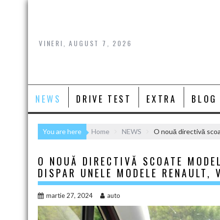
Skip
to
content
VINERI, AUGUST 7, 2026
NEWS
DRIVE TEST
EXTRA
BLOG
You are here
Home
NEWS
O nouă directivă scoa
O NOUĂ DIRECTIVĂ SCOATE MODEL
DISPAR UNELE MODELE RENAULT, 
martie 27, 2024
auto