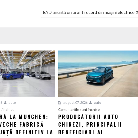
BYD anunță un profit record din mașini electrice
26
auto
august 07, 2026
auto
pentru
pentru
t închise
Comentariile sunt închise
ERĂ LA MUNCHEN:
PRODUCĂTORII AUTO
O
Producătorii
VECHE FABRICĂ
nouă
CHINEZI, PRINCIPALII
auto
eră
chinezi,
NȚĂ DEFINITIV LA
BENEFICIARI AI
la
principalii