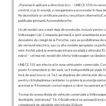
„Punerea în aplicare a directivei (n.n. – UNECE 155) nu nece
control, ci și, în esență, o reorganizare a proceselor în faz
fie dezvoltate și certificate pentru securitate cibernetică”
publicația germană Automobilwoche.
Un alt model care a ieșit deja din producție, inclusiv pentru 
Volkswagen Up! Compania germană a oprit asamblarea acestui 
deosebire de colegii de la Porsche, care au posibilitatea de 
ale versiunii electrice, sau cu alte modele apropiate ca perf
mini. Astfel, până la eventuala intrare pe piață a viitorulu
mărcii – cel mai mic model din oferta Volkswagen va rămâne 
UNECE 155 are efecte și în zona vehiculelor comerciale. C
poate fi comandată și, din vară, va fi indisponibilă pe piață.
încă de anul trecut că T6.1 va dispărea din ofertă atât din ca
pentru că îndeplinirea cerințelor cu privire la protecția piet
acestea ar fi însemnat costuri majore a căror recuperare ar fi
Tocmai de aceea divizia de vehicule comerciale a Volkswagen
declinările „bătrânului” T6. Oficialii mărcii se așteaptă îns
completată de vânzările electricului ID.Buzz.