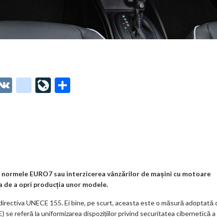
O
V
g
Li
P
t
K
o
ve
ar
o
o
Jo
ta
o
gl
ur
je
.
e_
n
az
co
b
al
ă
m
o
t normele EURO7 sau interzicerea vânzărilor de mașini cu motoare
a de a opri producția unor modele.
o
 directiva UNECE 155. Ei bine, pe scurt, aceasta este o măsură adoptată 
k
e referă la uniformizarea dispozițiilor privind securitatea cibernetică a