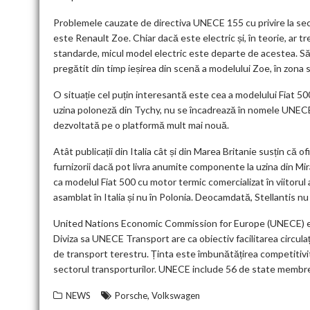
Problemele cauzate de directiva UNECE 155 cu privire la sec
este Renault Zoe. Chiar dacă este electric și, în teorie, ar t
standarde, micul model electric este departe de acestea. Să 
pregătit din timp ieșirea din scenă a modelului Zoe, în zona sa
O situație cel puțin interesantă este cea a modelului Fiat 5
uzina poloneză din Tychy, nu se încadrează în nomele UNECE 15
dezvoltată pe o platformă mult mai nouă.
Atât publicații din Italia cât și din Marea Britanie susțin că of
furnizorii dacă pot livra anumite componente la uzina din Mira
ca modelul Fiat 500 cu motor termic comercializat în viitorul 
asamblat în Italia și nu în Polonia. Deocamdată, Stellantis nu 
United Nations Economic Commission for Europe (UNECE) este 
Diviza sa UNECE Transport are ca obiectiv facilitarea circulaț
de transport terestru. Ținta este îmbunătățirea competitivități
sectorul transporturilor. UNECE include 56 de state membre
,
NEWS
Porsche
Volkswagen