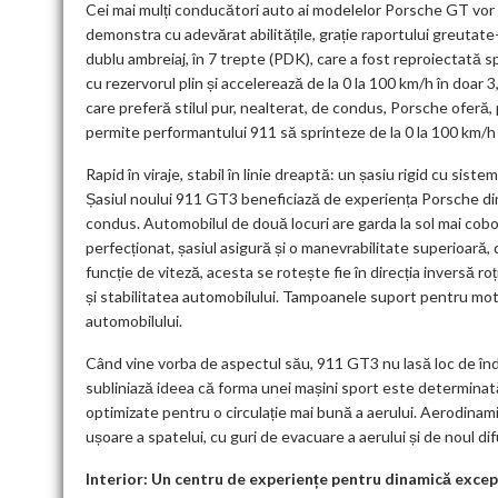
Cei mai mulți conducători auto ai modelelor Porsche GT vor s
demonstra cu adevărat abilitățile, grație raportului greutate
dublu ambreiaj, în 7 trepte (PDK), care a fost reproiectată 
cu rezervorul plin și accelerează de la 0 la 100 km/h în doa
care preferă stilul pur, nealterat, de condus, Porsche oferă, 
permite performantului 911 să sprinteze de la 0 la 100 km/h
Rapid în viraje, stabil în linie dreaptă: un șasiu rigid cu sis
Șasiul noului 911 GT3 beneficiază de experiența Porsche din
condus. Automobilul de două locuri are garda la sol mai cob
perfecționat, șasiul asigură și o manevrabilitate superioară, 
funcție de viteză, acesta se rotește fie în direcția inversă roț
și stabilitatea automobilului. Tampoanele suport pentru motor
automobilului.
Când vine vorba de aspectul său, 911 GT3 nu lasă loc de îndo
subliniază ideea că forma unei mașini sport este determinată
optimizate pentru o circulație mai bună a aerului. Aerodinam
ușoare a spatelui, cu guri de evacuare a aerului și de noul dif
Interior: Un centru de experiențe pentru dinamică excep