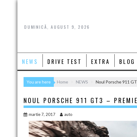
Skip
to
content
DUMINICĂ, AUGUST 9, 2026
NEWS
DRIVE TEST
EXTRA
BLOG
You are here
Home
NEWS
Noul Porsche 911 GT3
NOUL PORSCHE 911 GT3 – PREMI
martie 7, 2017
auto