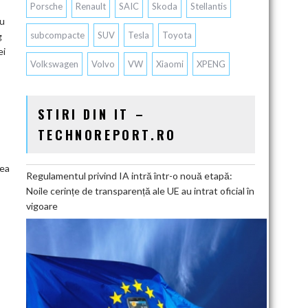
Porsche
Renault
SAIC
Skoda
Stellantis
cu
subcompacte
SUV
Tesla
Toyota
g
ei
Volkswagen
Volvo
VW
Xiaomi
XPENG
STIRI DIN IT –
TECHNOREPORT.RO
tea
Regulamentul privind IA intră într-o nouă etapă:
Noile cerințe de transparență ale UE au intrat oficial în
vigoare