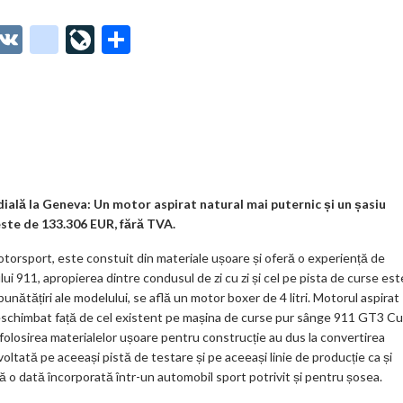
O
V
g
Li
P
t
K
o
ve
ar
o
o
Jo
ta
o
gl
ur
je
.
e_
n
az
co
b
al
ă
m
o
ală la Geneva: Un motor aspirat natural mai puternic și un șasiu
ste de 133.306 EUR, fără TVA.
o
torsport, este constuit din materiale ușoare și oferă o experiență de
k
i 911, apropierea dintre condusul de zi cu zi și cel pe pista de curse est
m
unătățiri ale modelului, se află un motor boxer de 4 litri. Motorul aspirat
neschimbat față de cel existent pe mașina de curse pur sânge 911 GT3 Cu
ar
 folosirea materialelor ușoare pentru construcție au dus la convertirea
ks
ltată pe aceeași pistă de testare și pe aceeași linie de producție ca și
 o dată încorporată într-un automobil sport potrivit și pentru șosea.