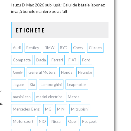
Isuzu D-Max 2026 sub lupă: Calul de bătaie japonez
învață bunele maniere pe asfalt
ETICHETE
Audi
Bentley
BMW
BYD
Chery
Citroen
Compacte
Dacia
Ferrari
FIAT
Ford
Geely
General Motors
Honda
Hyundai
Jaguar
Kia
Lamborghini
Leapmotor
e
masini eco
masini electrice
Mazda
p.
Mercedes-Benz
MG
MINI
Mitsubishi
Motorsport
NIO
Nissan
Opel
Peugeot