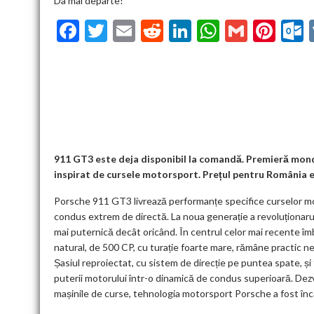
Da mai departe!
F
T
E
R
Li
W
G
Pi
ac
w
m
e
n
h
m
nt
u
e
itt
ai
d
ke
at
ai
er
l
b
er
l
di
dI
s
l
es
o
t
n
A
t
k
o
p
k
p
911 GT3 este deja disponibil la comandă. Premieră mondi
inspirat de cursele motorsport. Prețul pentru România e
Porsche 911 GT3 livrează performanțe specifice curselor mo
condus extrem de directă. La noua generație a revoluționarulu
mai puternică decât oricând. În centrul celor mai recente îmb
natural, de 500 CP, cu turație foarte mare, rămâne practic 
Șasiul reproiectat, cu sistem de direcție pe puntea spate, și
puterii motorului într-o dinamică de condus superioară. Dezvo
mașinile de curse, tehnologia motorsport Porsche a fost încă