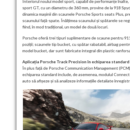
Interiorul noului model sport, capabil de performanțe înalte
sport GT, cu un diametru de 360 ​​mm, provine de la 918 Spyd
dinamica mașinii din scaunele Porsche Sports seats Plus, pre
scaunului față-spate. Înălțimea scaunului și spătarele se re
fiind, în mod tradițional, un model de două locuri.
Porsche oferă trei tipuri suplimentare de scaune pentru 911
poziții; scaunele tip bucket, cu spătar rabatabil, airbag pent
model bucket, dar sunt fabricate integral din plastic ranforsat
Aplicația Porsche Track Precision în echiparea standard
În plus față de Porsche Communication Management (PCM), cu m
echiparea standard include, de asemenea, modulul Connect P
auto să afișeze și să analizeze informațiile detaliate înregis