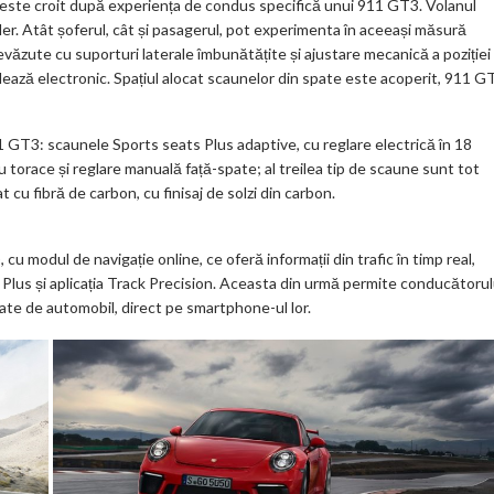
, este croit după experiența de condus specifică unui 911 GT3. Volanul
er. Atât șoferul, cât și pasagerul, pot experimenta în aceeași măsură
văzute cu suporturi laterale îmbunătățite și ajustare mecanică a poziției
glează electronic. Spațiul alocat scaunelor din spate este acoperit, 911 G
 GT3: scaunele Sports seats Plus adaptive, cu reglare electrică în 18
ru torace și reglare manuală față-spate; al treilea tip de scaune sunt tot
 cu fibră de carbon, cu finisaj de solzi din carbon.
odul de navigație online, ce oferă informații din trafic în timp real,
lus și aplicația Track Precision. Aceasta din urmă permite conducătorul
trate de automobil, direct pe smartphone-ul lor.