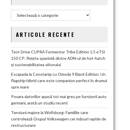
Categorii
ARTICOLE RECENTE
Test Drive CUPRA Formentor Tribe Edition 1.5 eTSI
150 CP: Rețeta spaniolă dintre ADN-ul de hot-hatch
și sustenabilitatea viitorului
Escapada la Constanța cu Omoda 9 Black Edition: Un
flagship hibrid care este companion perfect în drumul
spre mare
Povara datoriilor apasă tot mai greu pe furnizorii auto
germani, arată un studiu recent
Tensiuni majore la Wolfsburg: Familiile care
controlează Grupul Volkswagen cer măsuri rapide de
restructurare