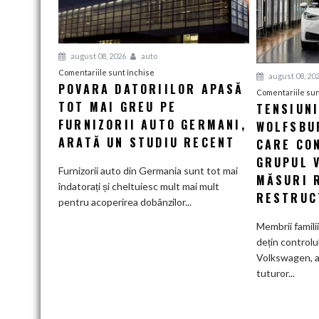
august 08, 2026
auto
pentru
Comentariile sunt închise
august 08, 20
POVARA DATORIILOR APASĂ
Povara
Comentariile sun
TOT MAI GREU PE
datoriilor
TENSIUN
apasă
FURNIZORII AUTO GERMANI,
WOLFSBUR
tot
ARATĂ UN STUDIU RECENT
CARE CO
mai
GRUPUL 
greu
Furnizorii auto din Germania sunt tot mai
MĂSURI 
pe
îndatorați și cheltuiesc mult mai mult
RESTRUC
furnizorii
pentru acoperirea dobânzilor...
auto
Membrii famili
germani,
dețin controlu
arată
Volkswagen, a
un
tuturor...
studiu
recent