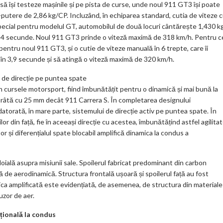
ă își testeze mașinile și pe pista de curse, unde noul 911 GT3 își poate
-putere de 2,86 kg/CP. Incluzând, în echiparea standard, cutia de viteze 
special pentru modelul GT, automobilul de două locuri cântărește 1,430 k
r 3,4 secunde. Noul 911 GT3 prinde o viteză maximă de 318 km/h. Pentru c
pentru noul 911 GT3, și o cutie de viteze manuală în 6 trepte, care îi
 în 3,9 secunde și să atingă o viteză maximă de 320 km/h.
tem de direcție pe puntea spate
 cursele motorsport, fiind îmbunătățit pentru o dinamică și mai bună la
orâtă cu 25 mm decât 911 Carrera S. În completarea designului
datorată, în mare parte, sistemului de direcție activ pe puntea spate. În
ilor din față, fie în aceeași direcție cu acestea, îmbunătățind astfel agilita
 și diferențialul spate blocabil amplifică dinamica la condus a
ială asupra misiunii sale. Spoilerul fabricat predominant din carbon
 de aerodinamică. Structura frontală ușoară și spoilerul față au fost
ica amplificată este evidențiată, de asemenea, de structura din materiale
uzor de aer.
țională la condus