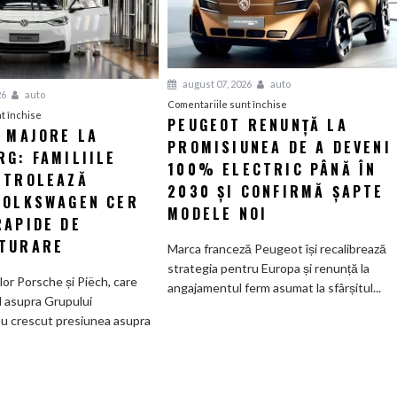
august 07, 2026
auto
26
auto
pentru
Comentariile sunt închise
pentru
t închise
PEUGEOT RENUNȚĂ LA
Peugeot
I MAJORE LA
Tensiuni
PROMISIUNEA DE A DEVENI
renunță
G: FAMILIILE
majore
la
100% ELECTRIC PÂNĂ ÎN
la
NTROLEAZĂ
promisiunea
2030 ȘI CONFIRMĂ ȘAPTE
Wolfsburg:
VOLKSWAGEN CER
de
MODELE NOI
Familiile
RAPIDE DE
a
care
deveni
TURARE
Marca franceză Peugeot își recalibrează
controlează
100%
strategia pentru Europa și renunță la
Grupul
electric
ilor Porsche și Piëch, care
angajamentul ferm asumat la sfârșitul...
Volkswagen
până
l asupra Grupului
cer
în
u crescut presiunea asupra
măsuri
2030
rapide
și
de
confirmă
restructurare
șapte