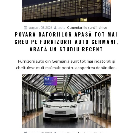
pentru
august 08, 2026
auto
Comentariile sunt închise
POVARA DATORIILOR APASĂ TOT MAI
Povara
GREU PE FURNIZORII AUTO GERMANI,
datoriilor
apasă
ARATĂ UN STUDIU RECENT
tot
mai
Furnizorii auto din Germania sunt tot mai îndatorați și
greu
cheltuiesc mult mai mult pentru acoperirea dobânzilor...
pe
furnizorii
auto
germani,
arată
un
studiu
recent
pentru