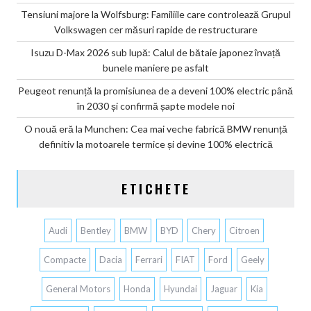
Tensiuni majore la Wolfsburg: Familiile care controlează Grupul
Volkswagen cer măsuri rapide de restructurare
Isuzu D-Max 2026 sub lupă: Calul de bătaie japonez învață
bunele maniere pe asfalt
Peugeot renunță la promisiunea de a deveni 100% electric până
în 2030 și confirmă șapte modele noi
O nouă eră la Munchen: Cea mai veche fabrică BMW renunță
definitiv la motoarele termice și devine 100% electrică
ETICHETE
Audi
Bentley
BMW
BYD
Chery
Citroen
Compacte
Dacia
Ferrari
FIAT
Ford
Geely
General Motors
Honda
Hyundai
Jaguar
Kia