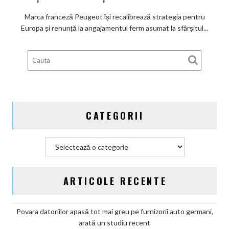
promisiunea
de
Marca franceză Peugeot își recalibrează strategia pentru
a
Europa și renunță la angajamentul ferm asumat la sfârșitul...
deveni
100%
electric
până
în
2030
și
CATEGORII
confirmă
șapte
modele
Categorii
noi
ARTICOLE RECENTE
Povara datoriilor apasă tot mai greu pe furnizorii auto germani,
arată un studiu recent