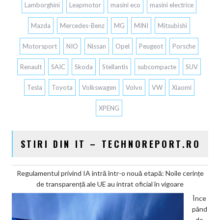
Lamborghini
Leapmotor
masini eco
masini electrice
Mazda
Mercedes-Benz
MG
MINI
Mitsubishi
Motorsport
NIO
Nissan
Opel
Peugeot
Porsche
Renault
SAIC
Skoda
Stellantis
subcompacte
SUV
Tesla
Toyota
Volkswagen
Volvo
VW
Xiaomi
XPENG
STIRI DIN IT – TECHNOREPORT.RO
Regulamentul privind IA intră într-o nouă etapă: Noile cerințe
de transparență ale UE au intrat oficial în vigoare
Înce
pând
de