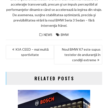
acceleraţie transversală, precum şi un impuls perceptibil al
performanţelor dinamice când se accelerează la ieşirea din viraje.
De asemenea, susţine stabilitatea optimizată, precizia şi
previzibilitatea virării la noul BMW Seria 3 Sedan – fără
intervenţia frânei.
NEWS
BMW
NAVIGARE
KIA CEED – mai multă
Noul BMW X7 este supus
sportivitate
testelor de anduranţă în
ÎN
condiţii extreme
ARTICOLE
RELATED POSTS