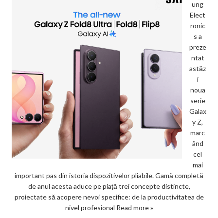
ung
Elect
ronic
s a
preze
ntat
astăz
i
noua
serie
Galax
y Z,
marc
ând
cel
mai
important pas din istoria dispozitivelor pliabile. Gamă completă
de anul acesta aduce pe piață trei concepte distincte,
proiectate să acopere nevoi specifice: de la productivitatea de
nivel profesional
Read more »