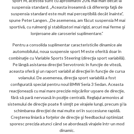
sport M, acestea sunt cu aproximativ 20% mai mari decât la
suspensia standard. „Aceasta înseamnă că diferenţa faţă de
suspensia standard este mult mai perceptibilă decât înainte”,
spune Peter Langen. „De asemenea, am făcut suspensia M mai
sportivă, cu rulmenţi şi stabilizatori mai rigizi, arcuri mai ferme şi
lonjeroane ale caroseriei suplimentare.”
Pentru a consolida suplimentar caracteristicile dinamice ale
automobilului, noua suspensie sport M este oferită doar în
combinaţie cu Variable Sports Steering (direcţia sport variabilă).
Pe lângă asistarea direcţiei Servotronic în funcţie de viteză,
aceasta oferă şi un raport variabil al direcţiei în funcţie de cursa
volanului. De asemenea, direcţia sport variabilă a fost
configurată special pentru noul BMW Seria 3 Sedan. Aceasta
reacţionează cu mai mare precizie mişcărilor uşoare de direcţie,
fără să pară nervoasă în poziţie centrală. Reglajul armonios al
sistemului de direcţie poate fi simţit pe virajele lungi, precum şi la
schimbarea direcţiei de mai multe ori în succesiune rapidă.
Creşterea liniară a forţelor de direcţie şi feedbackul optimizat
sporesc precizia atunci când se abordează virajele într-un mod
dinamic.