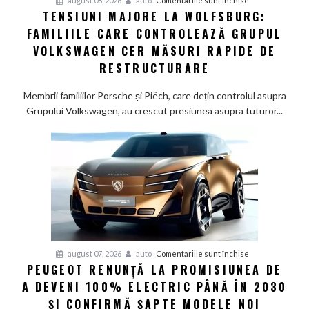
august 08, 2026
auto
Comentariile sunt închise
TENSIUNI MAJORE LA WOLFSBURG:
Tensiuni
FAMILIILE CARE CONTROLEAZĂ GRUPUL
majore
la
VOLKSWAGEN CER MĂSURI RAPIDE DE
Wolfsburg:
RESTRUCTURARE
Familiile
care
Membrii familiilor Porsche și Piëch, care dețin controlul asupra
controlează
Grupului Volkswagen, au crescut presiunea asupra tuturor...
Grupul
Volkswagen
cer
măsuri
rapide
de
restructurare
pentru
august 07, 2026
auto
Comentariile sunt închise
PEUGEOT RENUNȚĂ LA PROMISIUNEA DE
Peugeot
A DEVENI 100% ELECTRIC PÂNĂ ÎN 2030
renunță
la
ȘI CONFIRMĂ ȘAPTE MODELE NOI