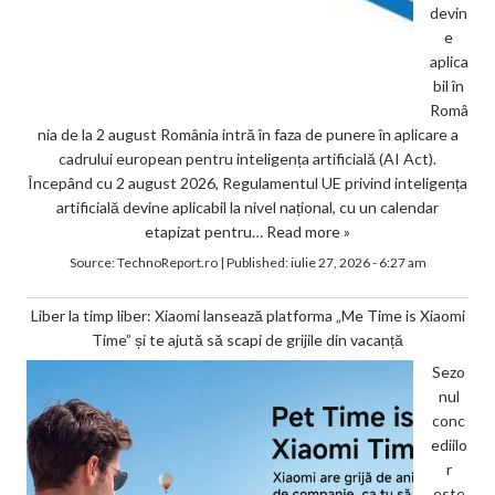
devin
e
aplica
bil în
Româ
nia de la 2 august România intră în faza de punere în aplicare a
cadrului european pentru inteligența artificială (AI Act).
Începând cu 2 august 2026, Regulamentul UE privind inteligența
artificială devine aplicabil la nivel național, cu un calendar
etapizat pentru…
Read more »
Source:
TechnoReport.ro
|
Published:
iulie 27, 2026 - 6:27 am
Liber la timp liber: Xiaomi lansează platforma „Me Time is Xiaomi
Time” și te ajută să scapi de grijile din vacanță
Sezo
nul
conc
ediilo
r
este