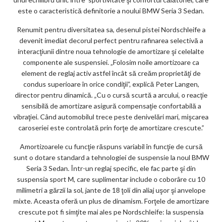
este o caracteristică definitorie a noului BMW Seria 3 Sedan.
Renumit pentru diversitatea sa, desenul pistei Nordschleife a
devenit imediat decorul perfect pentru rafinarea selectivă a
interacţiunii dintre noua tehnologie de amortizare şi celelalte
componente ale suspensiei. „Folosim noile amortizoare ca
element de reglaj activ astfel încât să creăm proprietăţi de
condus superioare în orice condiţii”, explică Peter Langen,
director pentru dinamică. „Cu o cursă scurtă a arcului, o reacţie
sensibilă de amortizare asigură compensaţie confortabilă a
vibraţiei. Când automobilul trece peste denivelări mari, mişcarea
caroseriei este controlată prin forţe de amortizare crescute.”
Amortizoarele cu funcţie răspuns variabil în funcţie de cursă
sunt o dotare standard a tehnologiei de suspensie la noul BMW
Seria 3 Sedan. Într-un reglaj specific, ele fac parte şi din
suspensia sport M, care suplimentar include o coborâre cu 10
milimetri a gărzii la sol, jante de 18 ţoli din aliaj uşor şi anvelope
mixte. Aceasta oferă un plus de dinamism. Forţele de amortizare
crescute pot fi simţite mai ales pe Nordschleife: la suspensia