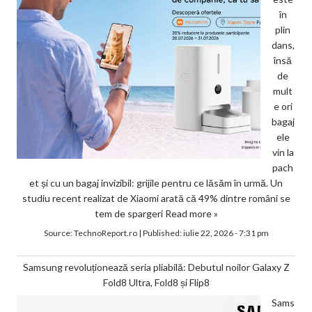
în
plin
dans,
însă
de
mult
e ori
bagaj
ele
vin la
pach
et și cu un bagaj invizibil: grijile pentru ce lăsăm în urmă. Un
studiu recent realizat de Xiaomi arată că 49% dintre români se
tem de spargeri
Read more »
Source:
TechnoReport.ro
|
Published:
iulie 22, 2026 - 7:31 pm
Samsung revoluționează seria pliabilă: Debutul noilor Galaxy Z
Fold8 Ultra, Fold8 și Flip8
Sams