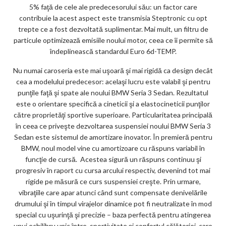
5% faţă de cele ale predecesorului său: un factor care
contribuie la acest aspect este transmisia Steptronic cu opt
trepte ce a fost dezvoltată suplimentar. Mai mult, un filtru de
particule optimizează emisiile noului motor, ceea ce îi permite să
îndeplinească standardul Euro 6d-TEMP.
Nu numai caroseria este mai uşoară şi mai rigidă ca design decât
cea a modelului predecesor: acelaşi lucru este valabil şi pentru
punţile faţă şi spate ale noului BMW Seria 3 Sedan. Rezultatul
este o orientare specifică a cineticii şi a elastocineticii punţilor
către proprietăţi sportive superioare. Particularitatea principală
în ceea ce priveşte dezvoltarea suspensiei noului BMW Seria 3
Sedan este sistemul de amortizare inovator. În premieră pentru
BMW, noul model vine cu amortizoare cu răspuns variabil în
funcţie de cursă. Acestea sigură un răspuns continuu şi
progresiv în raport cu cursa arcului respectiv, devenind tot mai
rigide pe măsură ce curs suspensiei creşte. Prin urmare,
vibraţiile care apar atunci când sunt compensate denivelările
drumului şi în timpul virajelor dinamice pot fi neutralizate în mod
special cu uşurinţă şi precizie – baza perfectă pentru atingerea
unui echilibru unic între sportivitate şi confortul călătoriei, care