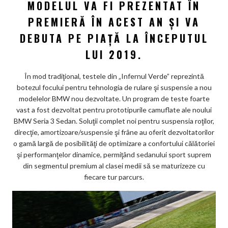
MODELUL VA FI PREZENTAT ÎN
ar
PREMIERĂ ÎN ACEST AN ŞI VA
ks
DEBUTA PE PIAŢĂ LA ÎNCEPUTUL
LUI 2019.
În mod tradiţional, testele din „Infernul Verde” reprezintă
botezul focului pentru tehnologia de rulare şi suspensie a nou
modelelor BMW nou dezvoltate. Un program de teste foarte
vast a fost dezvoltat pentru prototipurile camuflate ale noului
BMW Seria 3 Sedan. Soluţii complet noi pentru suspensia roţilor,
direcţie, amortizoare/suspensie şi frâne au oferit dezvoltatorilor
o gamă largă de posibilităţi de optimizare a confortului călătoriei
şi performanţelor dinamice, permiţând sedanului sport suprem
din segmentul premium al clasei medii să se maturizeze cu
fiecare tur parcurs.