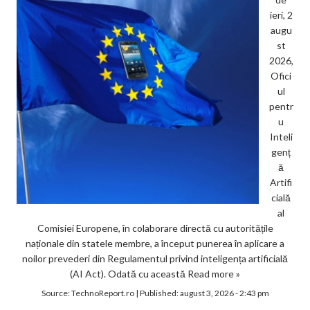
ieri, 2
augu
st
2026,
Ofici
ul
pentr
u
Inteli
genț
ă
Artifi
cială
al
Comisiei Europene, în colaborare directă cu autoritățile
naționale din statele membre, a început punerea în aplicare a
noilor prevederi din Regulamentul privind inteligența artificială
(AI Act). Odată cu această
Read more »
Source:
TechnoReport.ro
|
Published:
august 3, 2026 - 2:43 pm