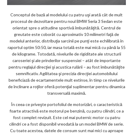
Conceptul de bază al modelului cu patru uşi arată cât de mult
procesul de dezvoltare pentru noul BMW Seria 3 Sedan este
orientat spre o atitudine sportivă îmbunătăţită. Centrul de
greutate este coborât cu aproximativ 10 milimetri faţă de
modelul anterior, distribuţia sarcinii pe punţi este echilibrată în
raportul optim 50:50, iar masa totală este mai mică cu până la 55
de kilograme. Totodată, nivelurile de rigiditate ale structurii
caroseriei şi ale prinderilor suspensiei – atât de importante
pentru reglajul direcţiei şi acustica rulării – au fost îmbunătăţite
semnificativ. Agilitatea şi precizia direcţiei automobilului
beneficiază de ecartamentele mult extinse, în timp ce nivelurile
de înclinare a roţilor oferă potenţial suplimentar pentru dinamica
transversală maximă.
În ceea ce priveşte portofoliul de motorizări, o caracteristică
foarte atractivă este motorul pe benzină, cu patru cilindri, ce a
fost complet revizuit. Este cel mai puternic motor cu patru
cilindri ce a fost disponibil vreodată la un model BMW de serie.
Cu toate acestea, datele de consum sunt mai mici cu aproape