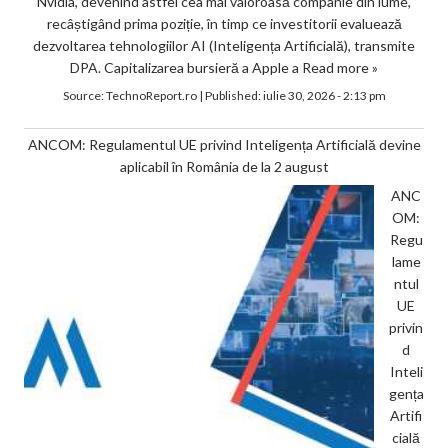
Nvidia, devenind astfel cea mai valoroasă companie din lume,
recâștigând prima poziție, în timp ce investitorii evaluează
dezvoltarea tehnologiilor AI (Inteligența Artificială), transmite
DPA. Capitalizarea bursieră a Apple a
Read more »
Source:
TechnoReport.ro
|
Published:
iulie 30, 2026 - 2:13 pm
ANCOM: Regulamentul UE privind Inteligența Artificială devine
aplicabil în România de la 2 august
ANC
OM:
Regu
lame
ntul
UE
privin
d
Inteli
gența
Artifi
cială