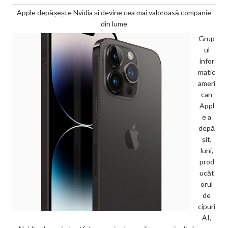
Apple depășește Nvidia și devine cea mai valoroasă companie
din lume
Grup
ul
infor
matic
ameri
can
Appl
e a
depă
șit,
luni,
prod
ucăt
orul
de
cipuri
AI,