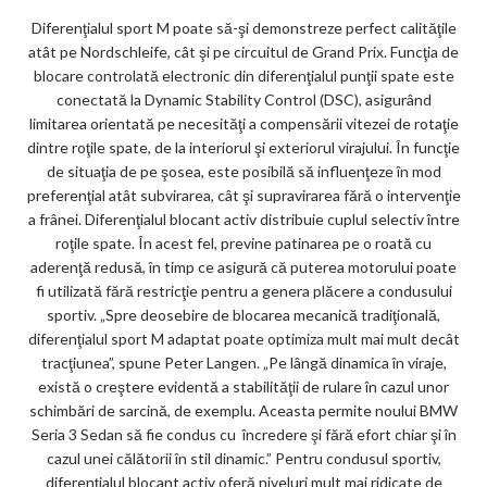
Diferenţialul sport M poate să-şi demonstreze perfect calităţile
atât pe Nordschleife, cât şi pe circuitul de Grand Prix. Funcţia de
blocare controlată electronic din diferenţialul punţii spate este
conectată la Dynamic Stability Control (DSC), asigurând
limitarea orientată pe necesităţi a compensării vitezei de rotaţie
dintre roţile spate, de la interiorul şi exteriorul virajului. În funcţie
de situaţia de pe şosea, este posibilă să influenţeze în mod
preferenţial atât subvirarea, cât şi supravirarea fără o intervenţie
a frânei. Diferenţialul blocant activ distribuie cuplul selectiv între
roţile spate. În acest fel, previne patinarea pe o roată cu
aderenţă redusă, în timp ce asigură că puterea motorului poate
fi utilizată fără restricţie pentru a genera plăcere a condusului
sportiv. „Spre deosebire de blocarea mecanică tradiţională,
diferenţialul sport M adaptat poate optimiza mult mai mult decât
tracţiunea”, spune Peter Langen. „Pe lângă dinamica în viraje,
există o creştere evidentă a stabilităţii de rulare în cazul unor
schimbări de sarcină, de exemplu. Aceasta permite noului BMW
Seria 3 Sedan să fie condus cu încredere şi fără efort chiar şi în
cazul unei călătorii în stil dinamic.” Pentru condusul sportiv,
diferenţialul blocant activ oferă niveluri mult mai ridicate de