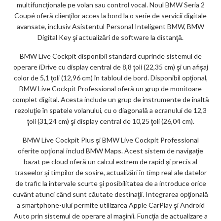
multifuncţionale pe volan sau control vocal. Noul BMW Seria 2
Coupé oferă clienţilor acces la bord la o serie de servicii digitale
avansate, inclusiv Asistentul Personal Inteligent BMW, BMW
Digital Key şi actualizări de software la distanţă.
BMW Live Cockpit disponibil standard cuprinde sistemul de
operare iDrive cu display central de 8,8 ţoli (22,35 cm) şi un afişaj
color de 5,1 ţoli (12,96 cm) în tabloul de bord. Disponibil opţional,
BMW Live Cockpit Professional oferă un grup de monitoare
complet digital. Acesta include un grup de instrumente de înaltă
rezoluţie în spatele volanului, cu o diagonală a ecranului de 12,3
ţoli (31,24 cm) şi display central de 10,25 ţoli (26,04 cm).
BMW Live Cockpit Plus şi BMW Live Cockpit Professional
oferite opţional includ BMW Maps. Acest sistem de navigaţie
bazat pe cloud oferă un calcul extrem de rapid şi precis al
traseelor şi timpilor de sosire, actualizări în timp real ale datelor
de trafic la intervale scurte şi posibilitatea de a introduce orice
cuvânt atunci când sunt căutate destinaţii. Integrarea opţională
a smartphone-ului permite utilizarea Apple CarPlay şi Android
Auto prin sistemul de operare al maşinii. Funcţia de actualizare a