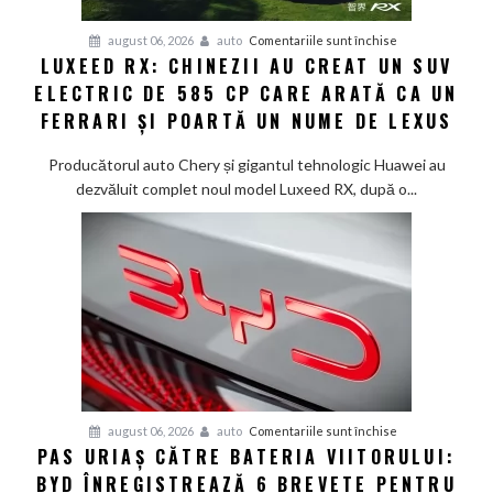
generație
Smart
pentru
august 06, 2026
auto
Comentariile sunt închise
#1
LUXEED RX: CHINEZII AU CREAT UN SUV
Luxeed
în
ELECTRIC DE 585 CP CARE ARATĂ CA UN
RX:
China
Chinezii
FERRARI ȘI POARTĂ UN NUME DE LEXUS
au
creat
Producătorul auto Chery și gigantul tehnologic Huawei au
un
dezvăluit complet noul model Luxeed RX, după o...
SUV
electric
de
585
CP
care
arată
ca
un
Ferrari
pentru
august 06, 2026
auto
Comentariile sunt închise
PAS URIAȘ CĂTRE BATERIA VIITORULUI:
și
Pas
poartă
BYD ÎNREGISTREAZĂ 6 BREVETE PENTRU
uriaș