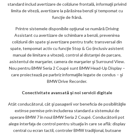
standard includ avertizare de coliziune frontală, informaţii privind
limita de viteză, avertizare la părăsirea benzii şi tempomat cu
funcţie de frână.
Printre sistemele disponibile opţiunal se numără Driving
Assistant cu avertizare de schimbare a benzii, prevenirea
coliziunii din spate şi avertizare pentru trafic transversal din
spate, tempomat activ cu funcţie Stop & Go (inclusiv asistent
manual de limitare a vitezei), control al distanţei de parcare,
asistentul de marşarier, camera de marşarier şi Surround View.
Nou pentru BMW Seria 2 Coupé sunt BMW Head-Up Display –
care proiectează pe parbriz informaţiile legate de condus – şi
BMW Drive Recorder.
Conectivitate avansată şi noi servicii digitale
Atât conducătorul, cât şi pasagerii vor beneficia de posibilităţile
extinse permise prin includerea standard a sistemului de
operare BMW 7 în noul BMW Seria 2 Coupé. Conducătorii pot
alege interfaţa de control pentru situaţia în care se află: display
central cu ecran tactil, controler BMW tradiţional, butoane