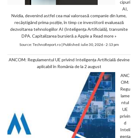
cipuri
AI,
Nvidia, devenind astfel cea mai valoroasă companie din lume,
recâștigând prima poziție, în timp ce investitorii evaluează
dezvoltarea tehnologiilor AI (Inteligența Artificială), transmite
DPA. Capitalizarea bursieră a Apple a
Read more »
Source:
TechnoReport.ro
|
Published:
iulie 30, 2026 - 2:13 pm
ANCOM: Regulamentul UE privind Inteligența Artificială devine
aplicabil în România de la 2 august
ANC
OM:
Regu
lame
ntul
UE
privin
d
Inteli
gența