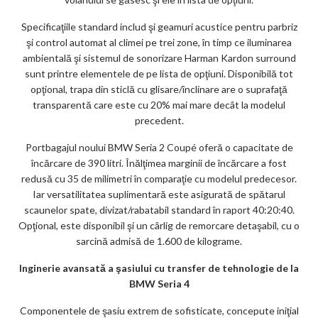
Specificaţiile standard includ şi geamuri acustice pentru parbriz
şi control automat al climei pe trei zone, în timp ce iluminarea
ambientală şi sistemul de sonorizare Harman Kardon surround
sunt printre elementele de pe lista de opţiuni. Disponibilă tot
opţional, trapa din sticlă cu glisare/înclinare are o suprafaţă
transparentă care este cu 20% mai mare decât la modelul
precedent.
Portbagajul noului BMW Seria 2 Coupé oferă o capacitate de
încărcare de 390 litri. Înălţimea marginii de încărcare a fost
redusă cu 35 de milimetri în comparaţie cu modelul predecesor.
Iar versatilitatea suplimentară este asigurată de spătarul
scaunelor spate, divizat/rabatabil standard în raport 40:20:40.
Opţional, este disponibil şi un cârlig de remorcare detaşabil, cu o
sarcină admisă de 1.600 de kilograme.
Inginerie avansată a şasiului cu transfer de tehnologie de la
BMW Seria 4
Componentele de şasiu extrem de sofisticate, concepute iniţial