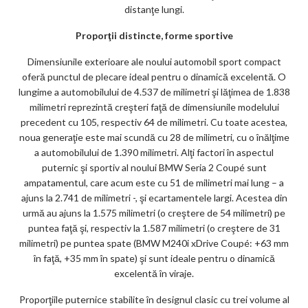
distanţe lungi.
Proporţii distincte, forme sportive
Dimensiunile exterioare ale noului automobil sport compact
oferă punctul de plecare ideal pentru o dinamică excelentă. O
lungime a automobilului de 4.537 de milimetri şi lăţimea de 1.838
milimetri reprezintă creşteri faţă de dimensiunile modelului
precedent cu 105, respectiv 64 de milimetri. Cu toate acestea,
noua generaţie este mai scundă cu 28 de milimetri, cu o înălţime
a automobilului de 1.390 milimetri. Alţi factori în aspectul
puternic şi sportiv al noului BMW Seria 2 Coupé sunt
ampatamentul, care acum este cu 51 de milimetri mai lung – a
ajuns la 2.741 de milimetri -, şi ecartamentele largi. Acestea din
urmă au ajuns la 1.575 milimetri (o creştere de 54 milimetri) pe
puntea faţă şi, respectiv la 1.587 milimetri (o creştere de 31
milimetri) pe puntea spate (BMW M240i xDrive Coupé: +63 mm
în faţă, +35 mm în spate) şi sunt ideale pentru o dinamică
excelentă în viraje.
Proporţiile puternice stabilite în designul clasic cu trei volume al