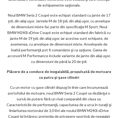
de echipamente opţionale.
Noul BMW Seria 2 Coupé este echipat standard cu jante de 17
ţoli, din aliaj uşor. Jantele M de 18 ţoli, din aliaj uşor, cu anvelope
de dimensiuni mixte fac parte din specificaţia M Sport. Noul
BMW M240i xDrive Coupé este echipat standard din fabrică cu
jante M de 19 ţoli, din aliaj uşor, iar acestea sunt echipate, de
asemenea, cu anvelope de dimensiuni mixte. Anvelopele de
înaltă performanţă pot fi comandate şi ca opţiune. Gama de
accesorii M Performance include variante de jante din aliaj uşor,
cu dimensiuni de până la 20 de ţoli.
Plăcere de a conduce de inegalabilă, propulsată de motoare
cu patru şi şase cilindri
Cu un motor cu şase cilindri dispuşi în linie care încununează
portofoliul de motoare, noul BMW Seria 2 Coupé va dezlănţui o
sursă de putere fără un rival comparabil din clasa sa.
Caracteristicile de performanţă, capacitatea de a urca în turaţii şi
liniaritatea motorului de 3,0 litri ale noului BMW M240i xDrive
Coupé îşi întăresc pretenţia de pricepere sportivă de neegalat