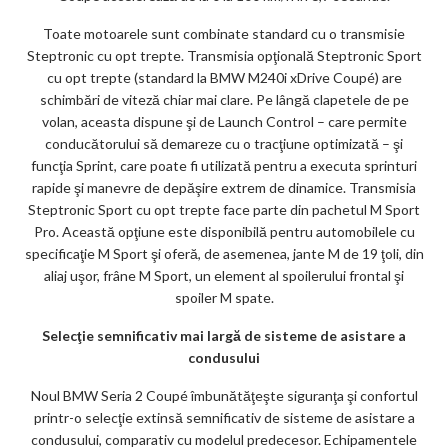
Toate motoarele sunt combinate standard cu o transmisie
Steptronic cu opt trepte. Transmisia opţională Steptronic Sport
cu opt trepte (standard la BMW M240i xDrive Coupé) are
schimbări de viteză chiar mai clare. Pe lângă clapetele de pe
volan, aceasta dispune şi de Launch Control – care permite
conducătorului să demareze cu o tracţiune optimizată – şi
funcţia Sprint, care poate fi utilizată pentru a executa sprinturi
rapide şi manevre de depăşire extrem de dinamice. Transmisia
Steptronic Sport cu opt trepte face parte din pachetul M Sport
Pro. Această opţiune este disponibilă pentru automobilele cu
specificaţie M Sport şi oferă, de asemenea, jante M de 19 ţoli, din
aliaj uşor, frâne M Sport, un element al spoilerului frontal şi
spoiler M spate.
Selecţie semnificativ mai largă de sisteme de asistare a
condusului
Noul BMW Seria 2 Coupé îmbunătăţeşte siguranţa şi confortul
printr-o selecţie extinsă semnificativ de sisteme de asistare a
condusului, comparativ cu modelul predecesor. Echipamentele