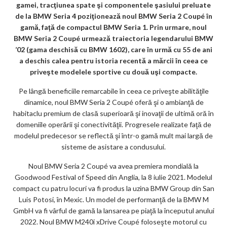
gamei, tracţiunea spate şi componentele şasiului preluate
ks
de la BMW Seria 4 poziţionează noul BMW Seria 2 Coupé în
gamă, faţă de compactul BMW Seria 1. Prin urmare, noul
BMW Seria 2 Coupé urmează traiectoria legendarului BMW
’02 (gama deschisă cu BMW 1602), care în urmă cu 55 de ani
a deschis calea pentru istoria recentă a mărcii în ceea ce
priveşte modelele sportive cu două uşi compacte.
Pe lângă beneficiile remarcabile în ceea ce priveşte abilităţile
dinamice, noul BMW Seria 2 Coupé oferă şi o ambianţă de
habitaclu premium de clasă superioară şi inovaţii de ultimă oră în
domeniile operării şi conectivităţii. Progresele realizate faţă de
modelul predecesor se reflectă şi într-o gamă mult mai largă de
sisteme de asistare a condusului.
Noul BMW Seria 2 Coupé va avea premiera mondială la
Goodwood Festival of Speed din Anglia, la 8 iulie 2021. Modelul
compact cu patru locuri va fi produs la uzina BMW Group din San
Luis Potosi, în Mexic. Un model de performanţă de la BMW M
GmbH va fi vârful de gamă la lansarea pe piaţă la începutul anului
2022. Noul BMW M240i xDrive Coupé foloseşte motorul cu