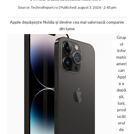
Source:
TechnoReport.ro
|
Published:
august 3, 2026 - 2:43 pm
Apple depășește Nvidia și devine cea mai valoroasă companie
din lume
Grup
ul
infor
matic
ameri
can
Appl
e a
depă
șit,
luni,
prod
ucăt
orul
de