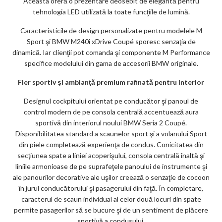
Aceasta oferă o prezentare deosebit de elegantă pentru
tehnologia LED utilizată la toate funcţiile de lumină.
Caracteristicile de design personalizate pentru modelele M
Sport şi BMW M240i xDrive Coupé sporesc senzaţia de
dinamică. Iar clienţii pot comanda şi componente M Performance
specifice modelului din gama de accesorii BMW originale.
Fler sportiv şi ambianţă premium rafinată pentru interior
Designul cockpitului orientat pe conducător şi panoul de
control modern de pe consola centrală accentuează aura
sportivă din interiorul noului BMW Seria 2 Coupé.
Disponibilitatea standard a scaunelor sport şi a volanului Sport
din piele completează experienţa de condus. Conicitatea din
secţiunea spate a liniei acoperişului, consola centrală înaltă şi
liniile armonioase de pe suprafeţele panoului de instrumente şi
ale panourilor decorative ale uşilor creează o senzaţie de cocoon
în jurul conducătorului şi pasagerului din faţă. În completare,
caracterul de scaun individual al celor două locuri din spate
permite pasagerilor să se bucure şi de un sentiment de plăcere
sportivă a condusului.