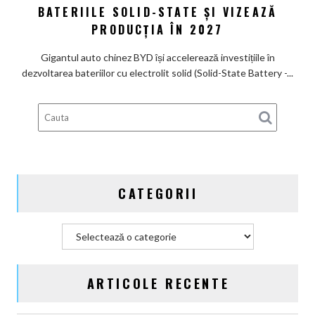
un
către
BATERIILE SOLID-STATE ȘI VIZEAZĂ
nume
bateria
PRODUCȚIA ÎN 2027
de
viitorului:
Lexus
BYD
Gigantul auto chinez BYD își accelerează investițiile în
înregistrează
dezvoltarea bateriilor cu electrolit solid (Solid-State Battery -...
6
brevete
pentru
bateriile
solid-
state
și
CATEGORII
vizează
producția
în
Categorii
2027
ARTICOLE RECENTE