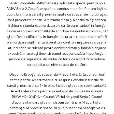
pentru modelele BMW Seria 4 şi adaptate special pentru noul
BMW Seria 2 Coupé, asigură un condus superior. Puntea faţă cu
dublu braţ transversal şi puntea spate cu suspensie multibraţ au
fost proiectate pentru a minimiza masa şi a optimiza rigiditatea.
Echipare standard, amortizoarele cu răspuns variabil în funcţie
de cursă sporesc atât calităţile sportive ale noului automobil, cât
şi confortul călătoriei. În funcţie de cursa arcului, acestea oferă
o amortizare suplimentară pentru a controla mişcarea caroseriei
atunci când se rulează peste denivelări mari şi inhibă plonjarea
excesivă. În acelaşi timp, sistemul reacţionează la imperfecţiuni
minore ale suprafeţei drumului, cu forţe de amortizare reduse
care produc un nivel ridicat de confort.
Disponibilă opţional, suspensia M Sport oferă răspunsuri mai
ferme pentru amortizoarele cu răspuns variabil în funcţie de
cursă şi pentru arcuri – în plus, include şi direcţie sport variabilă.
Acesta oferă baza pentru şasiul specific modelului al noului
BMW M240i xDrive Coupé. Vârful de gamă Seria 2 Coupé
dispune standard şi de un sistem de frânare M Sport şi un
diferenţial M Sport în spate. În plus, suspensia M adaptivă cu
amortizoare controlate electronic este inclusă şi ea în selecţia