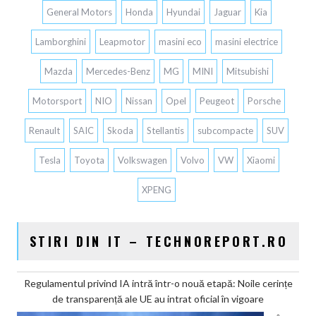
General Motors
Honda
Hyundai
Jaguar
Kia
Lamborghini
Leapmotor
masini eco
masini electrice
Mazda
Mercedes-Benz
MG
MINI
Mitsubishi
Motorsport
NIO
Nissan
Opel
Peugeot
Porsche
Renault
SAIC
Skoda
Stellantis
subcompacte
SUV
Tesla
Toyota
Volkswagen
Volvo
VW
Xiaomi
XPENG
STIRI DIN IT – TECHNOREPORT.RO
Regulamentul privind IA intră într-o nouă etapă: Noile cerințe
de transparență ale UE au intrat oficial în vigoare