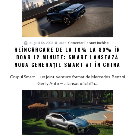
pentru
august 06, 2026
auto
Comentariile sunt închise
REÎNCĂRCARE DE LA 10% LA 80% ÎN
Reîncărcare
DOAR 12 MINUTE: SMART LANSEAZĂ
de
la
NOUA GENERAȚIE SMART #1 ÎN CHINA
10%
la
Grupul Smart — un joint-venture format de Mercedes-Benz și
80%
Geely Auto — a lansat oficial în...
în
doar
12
minute:
Smart
lansează
noua