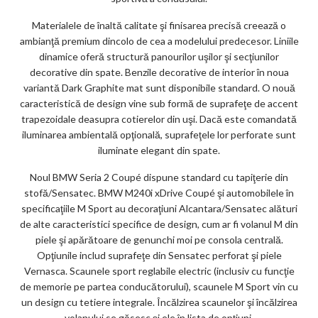
Materialele de înaltă calitate şi finisarea precisă creează o
ambianţă premium dincolo de cea a modelului predecesor. Liniile
dinamice oferă structură panourilor uşilor şi secţiunilor
decorative din spate. Benzile decorative de interior în noua
variantă Dark Graphite mat sunt disponibile standard. O nouă
caracteristică de design vine sub formă de suprafeţe de accent
trapezoidale deasupra cotierelor din uşi. Dacă este comandată
iluminarea ambientală opţională, suprafeţele lor perforate sunt
iluminate elegant din spate.
Noul BMW Seria 2 Coupé dispune standard cu tapiţerie din
stofă/Sensatec. BMW M240i xDrive Coupé şi automobilele în
specificaţiile M Sport au decoraţiuni Alcantara/Sensatec alături
de alte caracteristici specifice de design, cum ar fi volanul M din
piele şi apărătoare de genunchi moi pe consola centrală.
Opţiunile includ suprafeţe din Sensatec perforat şi piele
Vernasca. Scaunele sport reglabile electric (inclusiv cu funcţie
de memorie pe partea conducătorului), scaunele M Sport vin cu
un design cu tetiere integrale. Încălzirea scaunelor şi încălzirea
volanului se găsesc şi ele în lista de opţiuni.