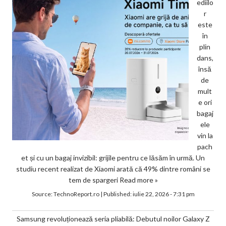
ediilo
r
este
în
plin
dans,
însă
de
mult
e ori
bagaj
ele
vin la
pach
et și cu un bagaj invizibil: grijile pentru ce lăsăm în urmă. Un
studiu recent realizat de Xiaomi arată că 49% dintre români se
tem de spargeri
Read more »
Source:
TechnoReport.ro
|
Published:
iulie 22, 2026 - 7:31 pm
Samsung revoluționează seria pliabilă: Debutul noilor Galaxy Z