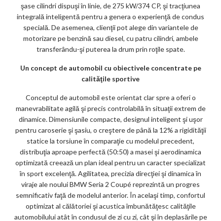
şase cilindri dispuşi în linie, de 275 kW/374 CP, şi tracţiunea
integrală inteligentă pentru a genera o experienţă de condus
specială. De asemenea, clienţii pot alege din variantele de
motorizare pe benzină sau diesel, cu patru cilindri, ambele
transferându-şi puterea la drum prin roţile spate.
Un concept de automobil cu obiectivele concentrate pe
calităţile sportive
Conceptul de automobil este orientat clar spre a oferi o
manevrabilitate agilă şi precis controlabilă în situaţii extrem de
dinamice. Dimensiunile compacte, designul inteligent şi uşor
pentru caroserie şi şasiu, o creştere de până la 12% a rigidităţii
statice la torsiune în comparaţie cu modelul precedent,
distribuţia aproape perfectă (50:50) a masei şi aerodinamica
optimizată creează un plan ideal pentru un caracter specializat
în sport excelenţă. Agilitatea, precizia direcţiei şi dinamica în
viraje ale noului BMW Seria 2 Coupé reprezintă un progres
semnificativ faţă de modelul anterior. În acelaşi timp, confortul
optimizat al călătoriei şi acustica îmbunătăţesc calităţile
automobilului atât în condusul de zi cu zi, cât şi în deplasările pe