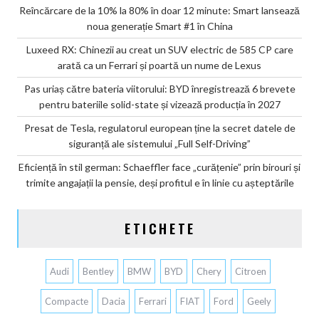
Reîncărcare de la 10% la 80% în doar 12 minute: Smart lansează
noua generație Smart #1 în China
Luxeed RX: Chinezii au creat un SUV electric de 585 CP care
arată ca un Ferrari și poartă un nume de Lexus
Pas uriaș către bateria viitorului: BYD înregistrează 6 brevete
pentru bateriile solid-state și vizează producția în 2027
Presat de Tesla, regulatorul european ține la secret datele de
siguranță ale sistemului „Full Self-Driving”
Eficiență în stil german: Schaeffler face „curățenie” prin birouri și
trimite angajații la pensie, deși profitul e în linie cu așteptările
ETICHETE
Audi
Bentley
BMW
BYD
Chery
Citroen
Compacte
Dacia
Ferrari
FIAT
Ford
Geely