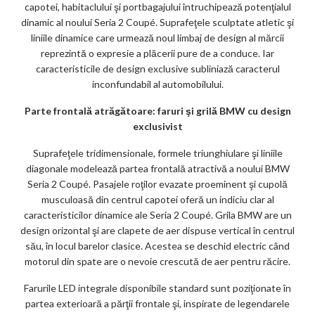
capotei, habitaclului şi portbagajului întruchipează potenţialul
dinamic al noului Seria 2 Coupé. Suprafeţele sculptate atletic şi
liniile dinamice care urmează noul limbaj de design al mărcii
reprezintă o expresie a plăcerii pure de a conduce. Iar
caracteristicile de design exclusive subliniază caracterul
inconfundabil al automobilului.
Parte frontală atrăgătoare: faruri şi grilă BMW cu design
exclusivist
Suprafeţele tridimensionale, formele triunghiulare şi liniile
diagonale modelează partea frontală atractivă a noului BMW
Seria 2 Coupé. Pasajele roţilor evazate proeminent şi cupolă
musculoasă din centrul capotei oferă un indiciu clar al
caracteristicilor dinamice ale Seria 2 Coupé. Grila BMW are un
design orizontal şi are clapete de aer dispuse vertical în centrul
său, în locul barelor clasice. Acestea se deschid electric când
motorul din spate are o nevoie crescută de aer pentru răcire.
Farurile LED integrale disponibile standard sunt poziţionate în
partea exterioară a părţii frontale şi, inspirate de legendarele