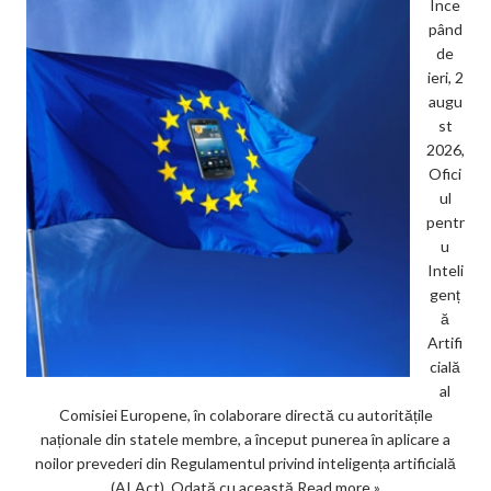
Înce
pând
de
ieri, 2
augu
st
2026,
Ofici
ul
pentr
u
Inteli
genț
ă
Artifi
cială
al
Comisiei Europene, în colaborare directă cu autoritățile
naționale din statele membre, a început punerea în aplicare a
noilor prevederi din Regulamentul privind inteligența artificială
(AI Act). Odată cu această
Read more »