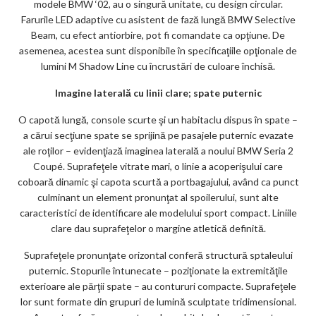
modele BMW ‘02, au o singură unitate, cu design circular.
Farurile LED adaptive cu asistent de fază lungă BMW Selective
Beam, cu efect antiorbire, pot fi comandate ca opţiune. De
asemenea, acestea sunt disponibile în specificaţiile opţionale de
lumini M Shadow Line cu încrustări de culoare închisă.
Imagine laterală cu linii clare; spate puternic
O capotă lungă, console scurte şi un habitaclu dispus în spate –
a cărui secţiune spate se sprijină pe pasajele puternic evazate
ale roţilor – evidenţiază imaginea laterală a noului BMW Seria 2
Coupé. Suprafeţele vitrate mari, o linie a acoperişului care
coboară dinamic şi capota scurtă a portbagajului, având ca punct
culminant un element pronunţat al spoilerului, sunt alte
caracteristici de identificare ale modelului sport compact. Liniile
clare dau suprafeţelor o margine atletică definită.
Suprafeţele pronunţate orizontal conferă structură sptaleului
puternic. Stopurile întunecate – poziţionate la extremităţile
exterioare ale părţii spate – au contururi compacte. Suprafeţele
lor sunt formate din grupuri de lumină sculptate tridimensional.