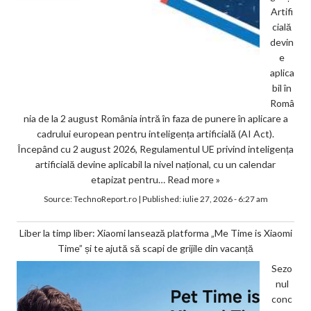
Artifi
cială
devin
e
aplica
bil în
Româ
nia de la 2 august România intră în faza de punere în aplicare a
cadrului european pentru inteligența artificială (AI Act).
Începând cu 2 august 2026, Regulamentul UE privind inteligența
artificială devine aplicabil la nivel național, cu un calendar
etapizat pentru…
Read more »
Source:
TechnoReport.ro
|
Published:
iulie 27, 2026 - 6:27 am
Liber la timp liber: Xiaomi lansează platforma „Me Time is Xiaomi
Time” și te ajută să scapi de grijile din vacanță
Sezo
nul
conc