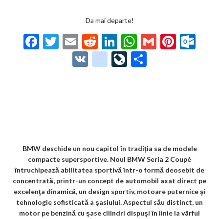
Da mai departe!
F
T
E
R
Li
W
G
Pi
O
ac
w
m
e
n
h
m
nt
ut
V
g
Li
P
e
itt
ai
d
ke
at
ai
er
lo
K
o
ve
ar
b
er
l
di
dI
s
l
es
o
o
Jo
ta
o
t
n
A
t
k.
gl
ur
je
o
p
co
e_
n
az
k
p
m
b
al
ă
o
BMW deschide un nou capitol în tradiţia sa de modele
compacte supersportive. Noul BMW Seria 2 Coupé
o
întruchipează abilitatea sportivă într-o formă deosebit de
k
concentrată, printr-un concept de automobil axat direct pe
excelenţa dinamică, un design sportiv, motoare puternice şi
m
tehnologie sofisticată a şasiului. Aspectul său distinct, un
ar
motor pe benzină cu şase cilindri dispuşi în linie la vârful