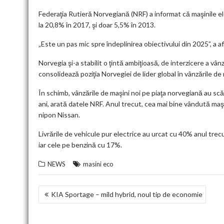
Federaţia Rutieră Norvegiană (NRF) a informat că maşinile ele
la 20,8% în 2017, şi doar 5,5% în 2013.
„Este un pas mic spre îndeplinirea obiectivului din 2025”, a
Norvegia şi-a stabilit o ţintă ambiţioasă, de interzicere a vâ
consolidează poziţia Norvegiei de lider global în vânzările de 
În schimb, vânzările de maşini noi pe piaţa norvegiană au scăz
ani, arată datele NRF. Anul trecut, cea mai bine vândută maş
nipon Nissan.
Livrările de vehicule pur electrice au urcat cu 40% anul trecu
iar cele pe benzină cu 17%.
NEWS
masini eco
NAVIGARE
KIA Sportage – mild hybrid, noul tip de economie
ÎN