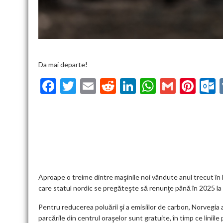
Da mai departe!
F
T
E
R
Li
W
G
Pi
ac
w
m
e
n
h
m
nt
u
e
itt
ai
d
ke
at
ai
er
l
b
er
l
di
dI
s
l
es
o
t
n
A
t
k
o
p
k
p
Aproape o treime dintre maşinile noi vândute anul trecut în No
care statul nordic se pregăteşte să renunţe până în 2025 la
Pentru reducerea poluării şi a emisiilor de carbon, Norvegia a 
parcările din centrul oraşelor sunt gratuite, în timp ce liniil