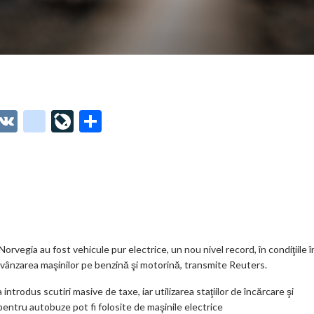
O
V
g
Li
P
t
K
o
ve
ar
o
o
Jo
ta
o
gl
ur
je
.
e_
n
az
co
b
al
ă
m
o
rvegia au fost vehicule pur electrice, un nou nivel record, în condiţiile î
 vânzarea maşinilor pe benzină şi motorină, transmite Reuters.
o
introdus scutiri masive de taxe, iar utilizarea staţiilor de încărcare şi
k
e pentru autobuze pot fi folosite de maşinile electrice