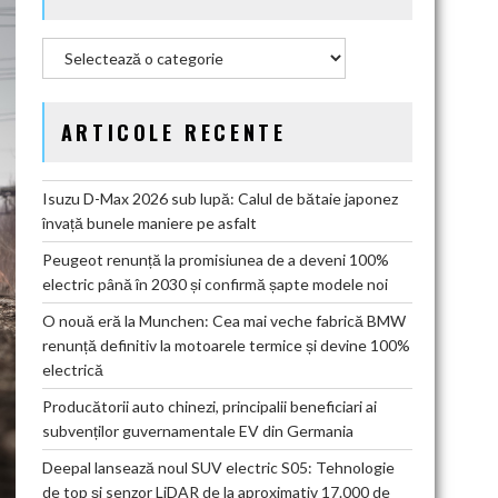
Categorii
ARTICOLE RECENTE
Isuzu D-Max 2026 sub lupă: Calul de bătaie japonez
învață bunele maniere pe asfalt
Peugeot renunță la promisiunea de a deveni 100%
electric până în 2030 și confirmă șapte modele noi
O nouă eră la Munchen: Cea mai veche fabrică BMW
renunță definitiv la motoarele termice și devine 100%
electrică
Producătorii auto chinezi, principalii beneficiari ai
subvenților guvernamentale EV din Germania
Deepal lansează noul SUV electric S05: Tehnologie
de top și senzor LiDAR de la aproximativ 17.000 de