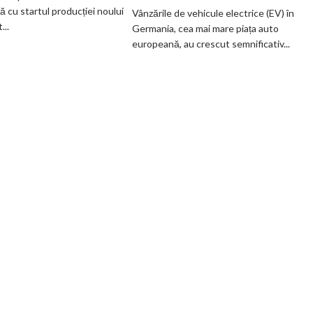
veche
guvernamentale
ă cu startul producției noului
Vânzările de vehicule electrice (EV) în
fabrică
EV
..
Germania, cea mai mare piața auto
BMW
din
europeană, au crescut semnificativ...
renunță
Germania
definitiv
la
motoarele
termice
și
devine
100%
electrică