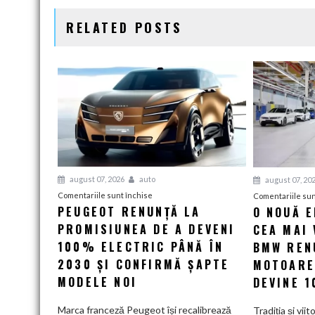
ARTICOLE
RELATED POSTS
august 07, 2026
auto
august 07, 20
pentru
Comentariile sunt închise
Comentariile sun
PEUGEOT RENUNȚĂ LA
O NOUĂ 
Peugeot
PROMISIUNEA DE A DEVENI
renunță
CEA MAI 
la
100% ELECTRIC PÂNĂ ÎN
BMW RENU
promisiunea
2030 ȘI CONFIRMĂ ȘAPTE
MOTOARE
de
MODELE NOI
DEVINE 
a
deveni
Marca franceză Peugeot își recalibrează
Tradiția și viit