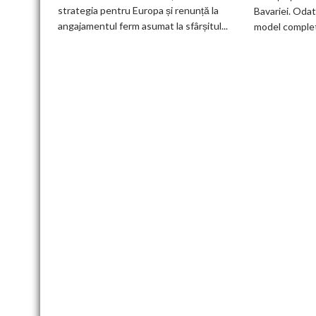
100%
strategia pentru Europa și renunță la
Bavariei. Odat
electric
angajamentul ferm asumat la sfârșitul...
model complet.
până
în
2030
și
confirmă
șapte
modele
noi