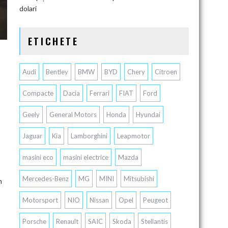
dolari
ETICHETE
Audi
Bentley
BMW
BYD
Chery
Citroen
Compacte
Dacia
Ferrari
FIAT
Ford
Geely
General Motors
Honda
Hyundai
Jaguar
Kia
Lamborghini
Leapmotor
masini eco
masini electrice
Mazda
Mercedes-Benz
MG
MINI
Mitsubishi
n
Motorsport
NIO
Nissan
Opel
Peugeot
Porsche
Renault
SAIC
Skoda
Stellantis