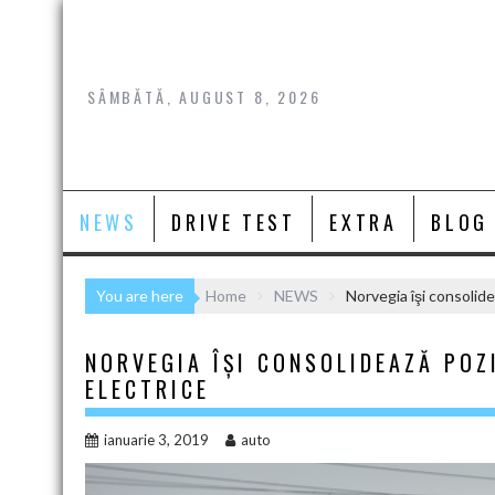
Skip
to
content
SÂMBĂTĂ, AUGUST 8, 2026
NEWS
DRIVE TEST
EXTRA
BLOG
You are here
Home
NEWS
Norvegia îşi consolidea
NORVEGIA ÎŞI CONSOLIDEAZĂ POZI
ELECTRICE
ianuarie 3, 2019
auto