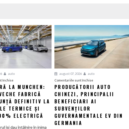
26
auto
august 07, 2026
auto
pentru
pentru
t închise
Comentariile sunt închise
ERĂ LA MUNCHEN:
PRODUCĂTORII AUTO
O
Producătorii
VECHE FABRICĂ
nouă
CHINEZI, PRINCIPALII
auto
eră
chinezi,
NȚĂ DEFINITIV LA
BENEFICIARI AI
la
principalii
LE TERMICE ȘI
SUBVENȚILOR
Munchen:
beneficiari
100% ELECTRICĂ
GUVERNAMENTALE EV DIN
Cea
ai
GERMANIA
mai
subvenților
orul își dau întâlnire în inima