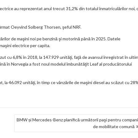
m
ctrice au reprezentat anul trecut 31,2% din totalul înmatriculărilor noi, 
ar
ks
 afirmat Oeyvind Solberg Thorsen, şeful NRF.
nzărilor de maşini noi pe benzină şi motorină până în 2025. Datele
maşini electrice per capita.
ut cu 6,8% în 2018, la 147.929 unităţi, faţă de avansul înregistrat în ultim
ină în Norvegia a fost noul modelul îmbunătăţit Leaf al producătorului
t, la 46.092 unităţi, în timp ce vânzările de maşini diesel au scăzut cu 28
BMW și Mercedes-Benz planifică următorii paşi pentru compan
de mobilitate comună