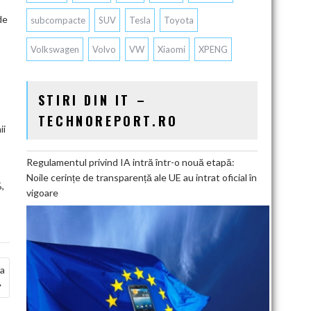
de
subcompacte
SUV
Tesla
Toyota
Volkswagen
Volvo
VW
Xiaomi
XPENG
STIRI DIN IT –
TECHNOREPORT.RO
ii
Regulamentul privind IA intră într-o nouă etapă:
Noile cerințe de transparență ale UE au intrat oficial în
%,
vigoare
ia