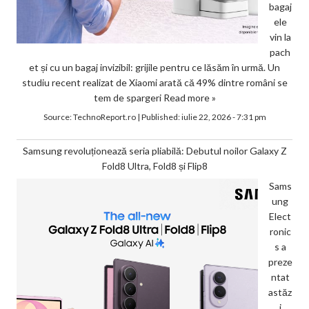
bagaj
ele
vin la
pach
et și cu un bagaj invizibil: grijile pentru ce lăsăm în urmă. Un
studiu recent realizat de Xiaomi arată că 49% dintre români se
tem de spargeri
Read more »
Source:
TechnoReport.ro
|
Published:
iulie 22, 2026 - 7:31 pm
Samsung revoluționează seria pliabilă: Debutul noilor Galaxy Z
Fold8 Ultra, Fold8 și Flip8
Sams
ung
Elect
ronic
s a
preze
ntat
astăz
i