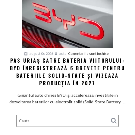
de
585
CP
care
arată
ca
un
Ferrari
pentru
august 06, 2026
auto
Comentariile sunt închise
PAS URIAȘ CĂTRE BATERIA VIITORULUI:
și
Pas
poartă
BYD ÎNREGISTREAZĂ 6 BREVETE PENTRU
uriaș
un
către
BATERIILE SOLID-STATE ȘI VIZEAZĂ
nume
bateria
PRODUCȚIA ÎN 2027
de
viitorului:
Lexus
BYD
Gigantul auto chinez BYD își accelerează investițiile în
înregistrează
dezvoltarea bateriilor cu electrolit solid (Solid-State Battery -...
6
brevete
pentru
bateriile
solid-