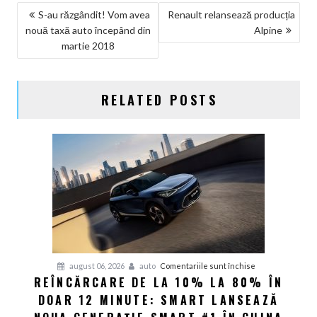
NAVIGARE
S-au răzgândit! Vom avea
Renault relansează producția
nouă taxă auto începând din
Alpine
ÎN
martie 2018
ARTICOLE
RELATED POSTS
pentru
august 06, 2026
auto
Comentariile sunt închise
REÎNCĂRCARE DE LA 10% LA 80% ÎN
Reîncărcare
DOAR 12 MINUTE: SMART LANSEAZĂ
de
la