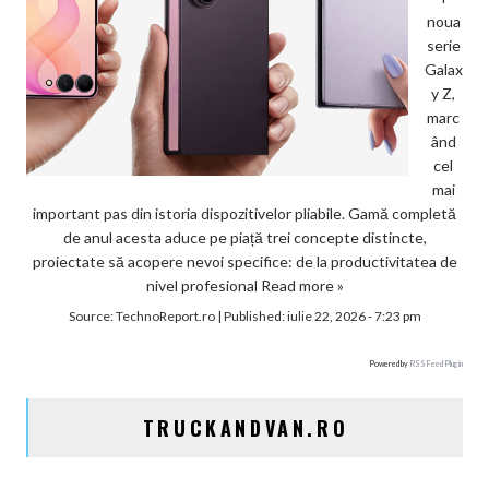
noua
serie
Galax
y Z,
marc
ând
cel
mai
important pas din istoria dispozitivelor pliabile. Gamă completă
de anul acesta aduce pe piață trei concepte distincte,
proiectate să acopere nevoi specifice: de la productivitatea de
nivel profesional
Read more »
Source:
TechnoReport.ro
|
Published:
iulie 22, 2026 - 7:23 pm
Powered by
RSS Feed Plugin
TRUCKANDVAN.RO