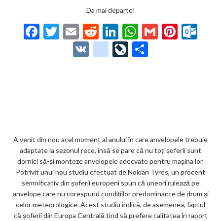
Da mai departe!
F
T
E
R
Li
W
G
Pi
O
ac
w
m
e
n
h
m
nt
ut
V
g
Li
P
e
itt
ai
d
ke
at
ai
er
lo
K
o
ve
ar
b
er
l
di
dI
s
l
es
o
o
Jo
ta
o
t
n
A
t
k.
gl
ur
je
o
p
co
e_
n
az
k
p
m
b
al
ă
o
A venit din nou acel moment al anului în care anvelopele trebuie
adaptate la sezonul rece, însă se pare că nu toți șoferii sunt
o
dornici să-și monteze anvelopele adecvate pentru mașina lor.
k
Potrivit unui nou studiu efectuat de Nokian Tyres, un procent
semnificativ din șoferii europeni spun că uneori rulează pe
m
anvelope care nu corespund condițiilor predominante de drum și
ar
celor meteorologice. Acest studiu indică, de asemenea, faptul
că șoferii din Europa Centrală tind să prefere calitatea în raport