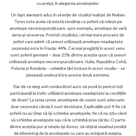
ks
cu prețul, în alegerea anvelopelor.
Un fapt alarmant adus în atenție de studiul realizat de Nokian
Tyres este acela că există tendința ca șoferii să ruleze pe
anvelope necorespunzătoare, spre exemplu, anvelope de vară
iarna și viceversa. Potrivit studiului, cel mai mare procent de
șoferi care admit că uneori utilizează anvelope neadaptate
sezonului este în Franța: 44%. Cei mai pregătiți în acest sens
sunt șoferii germani – doar 23% dintre aceștia spun că uneori
utilizează anvelope necorespunzătoare. Italia, Republica Cehă,
Polonia și România – celelalte țări incluse în acest studiu – se
plasează undeva între aceste două extreme.
Dar de ce aleg unii conducători auto să pună în pericol toți
participanții la trafic utilizând anvelope neadaptate la condițiile
de drum? La urma urmei, anvelopele de sezon sunt adecvate
doar sezonului căruia îi sunt destinate. Explicațiile pot fi fie că
șoferii nu au timp să își schimbe anvelopele, fie că nu știu când
să schimbe anvelopele sau că le schimbă prea târziu. O parte
dintre aceștia pur și simplu își doresc să obțină maximul posibil
de kilometraj de la anvelopele cu care au echipată mașina,