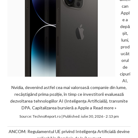
can
Appl
e a
depă
șit,
luni,
prod
ucăt
orul
de
cipuri
AI,
Nvidia, devenind astfel cea mai valoroasă companie din lume,
recâștigând prima poziție, în timp ce investitorii evaluează
dezvoltarea tehnologiilor AI (Inteligența Artificială), transmite
DPA. Capitalizarea bursieră a Apple a
Read more »
Source:
TechnoReport.ro
|
Published:
iulie 30, 2026 - 2:13 pm
ANCOM: Regulamentul UE privind Inteligența Artificială devine