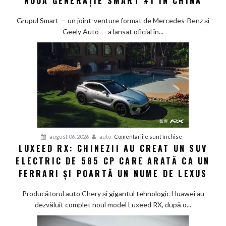
NOUA GENERAȚIE SMART #1 ÎN CHINA
10%
la
Grupul Smart — un joint-venture format de Mercedes-Benz și
80%
Geely Auto — a lansat oficial în...
în
doar
12
minute:
Smart
lansează
noua
generație
Smart
pentru
august 06, 2026
auto
Comentariile sunt închise
#1
LUXEED RX: CHINEZII AU CREAT UN SUV
Luxeed
în
ELECTRIC DE 585 CP CARE ARATĂ CA UN
RX:
China
Chinezii
FERRARI ȘI POARTĂ UN NUME DE LEXUS
au
creat
Producătorul auto Chery și gigantul tehnologic Huawei au
un
dezvăluit complet noul model Luxeed RX, după o...
SUV
electric