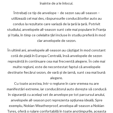
înainte de a le înlocui.
Întrebați ce tip de anvelope – de sezon sau all-season –
utilizează cel mai des, răspunsurile conducătorilor auto au
condus la rezultate care variază de la țară la țară. Potrivit
studiului, anvelopele all-season sunt cele mai populare în Franța
și Italia, în timp ce celelalte țări incluse în studiu preferă în mod
clar anvelopele de sezon.
În ultimii ani, anvelopele all-season au câștigat în mod constant
cotă de piață în Europa Centrală, însă anvelopele de sezon
reprezintă în continuare cea mai frecventă alegere. În cele mai
multe regiuni, este de necontestat faptul că anvelopele
destinate fiecărui sezon, de vară și de iarnă, sunt cea mai bună
alegere.
Cu toate acestea, într-o regiune în care vremea nu are
manifestări extreme, iar conducătorul auto dorește să conducă
în siguranță cu același set de anvelope pe tot parcursul anului,
anvelopele all-season pot reprezenta opțiunea ideală. Spre
exemplu, Nokian Weatherproof, anvelopa all-season a Nokian
Tyres, oferă o rulare confortabilă în toate anotimpurile, aceasta