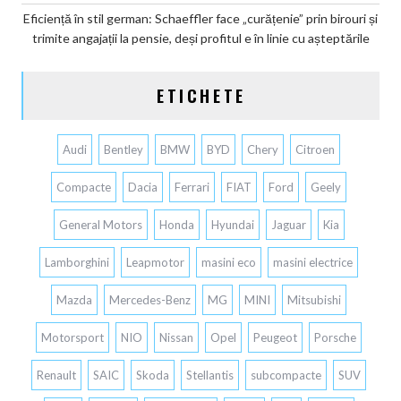
Eficiență în stil german: Schaeffler face „curățenie” prin birouri și
trimite angajații la pensie, deși profitul e în linie cu așteptările
ETICHETE
Audi
Bentley
BMW
BYD
Chery
Citroen
Compacte
Dacia
Ferrari
FIAT
Ford
Geely
General Motors
Honda
Hyundai
Jaguar
Kia
Lamborghini
Leapmotor
masini eco
masini electrice
Mazda
Mercedes-Benz
MG
MINI
Mitsubishi
Motorsport
NIO
Nissan
Opel
Peugeot
Porsche
Renault
SAIC
Skoda
Stellantis
subcompacte
SUV