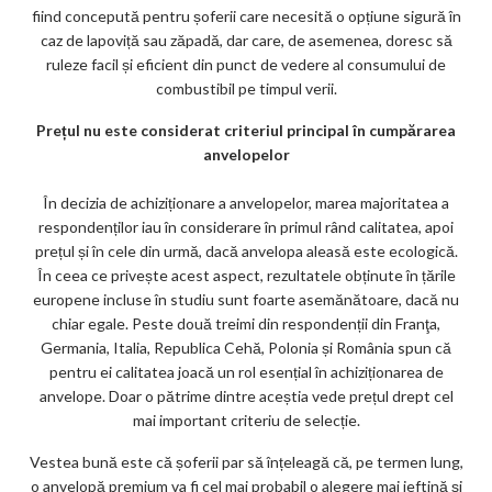
fiind concepută pentru șoferii care necesită o opțiune sigură în
caz de lapoviță sau zăpadă, dar care, de asemenea, doresc să
ruleze facil și eficient din punct de vedere al consumului de
combustibil pe timpul verii.
Prețul nu este considerat criteriul principal în cumpărarea
anvelopelor
În decizia de achiziționare a anvelopelor, marea majoritatea a
respondenților iau în considerare în primul rând calitatea, apoi
prețul și în cele din urmă, dacă anvelopa aleasă este ecologică.
În ceea ce privește acest aspect, rezultatele obținute în țările
europene incluse în studiu sunt foarte asemănătoare, dacă nu
chiar egale. Peste două treimi din respondenții din Franţa,
Germania, Italia, Republica Cehă, Polonia și România spun că
pentru ei calitatea joacă un rol esențial în achiziționarea de
anvelope. Doar o pătrime dintre aceștia vede prețul drept cel
mai important criteriu de selecție.
Vestea bună este că șoferii par să înțeleagă că, pe termen lung,
o anvelopă premium va fi cel mai probabil o alegere mai ieftină și