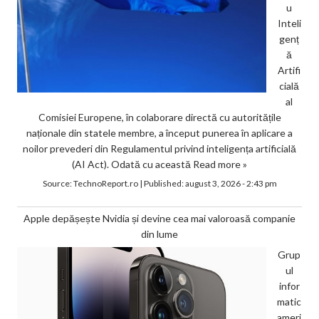
u
Inteli
genț
ă
Artifi
cială
al
Comisiei Europene, în colaborare directă cu autoritățile
naționale din statele membre, a început punerea în aplicare a
noilor prevederi din Regulamentul privind inteligența artificială
(AI Act). Odată cu această
Read more »
Source:
TechnoReport.ro
|
Published:
august 3, 2026 - 2:43 pm
Apple depășește Nvidia și devine cea mai valoroasă companie
din lume
Grup
ul
infor
matic
ameri