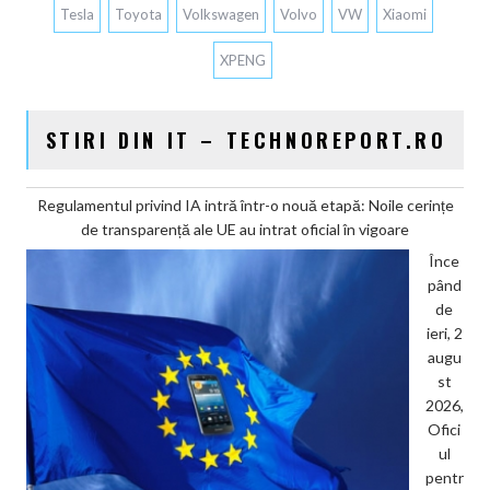
Tesla
Toyota
Volkswagen
Volvo
VW
Xiaomi
XPENG
STIRI DIN IT – TECHNOREPORT.RO
Regulamentul privind IA intră într-o nouă etapă: Noile cerințe
de transparență ale UE au intrat oficial în vigoare
Înce
pând
de
ieri, 2
augu
st
2026,
Ofici
ul
pentr