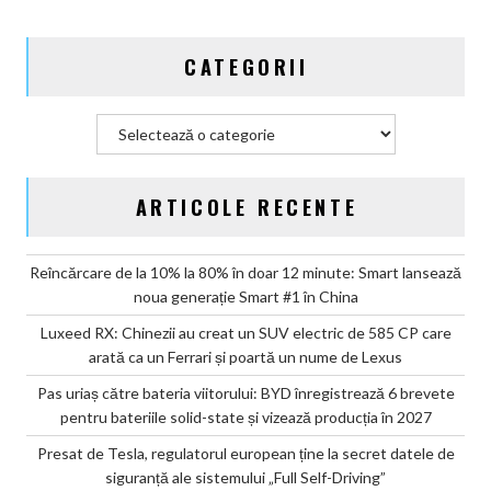
state
și
CATEGORII
vizează
producția
în
Categorii
2027
ARTICOLE RECENTE
Reîncărcare de la 10% la 80% în doar 12 minute: Smart lansează
noua generație Smart #1 în China
Luxeed RX: Chinezii au creat un SUV electric de 585 CP care
arată ca un Ferrari și poartă un nume de Lexus
Pas uriaș către bateria viitorului: BYD înregistrează 6 brevete
pentru bateriile solid-state și vizează producția în 2027
Presat de Tesla, regulatorul european ține la secret datele de
siguranță ale sistemului „Full Self-Driving”