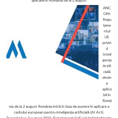
aplicabil în România de la 2 august
ANC
OM:
Regu
lame
ntul
UE
privin
d
Inteli
gența
Artifi
cială
devin
e
aplica
bil în
Româ
nia de la 2 august România intră în faza de punere în aplicare a
cadrului european pentru inteligența artificială (AI Act).
Începând cu 2 august 2026, Regulamentul UE privind inteligența