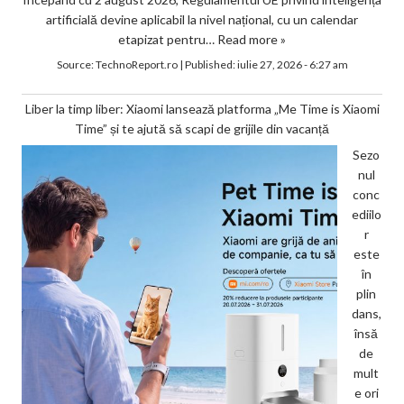
artificială devine aplicabil la nivel național, cu un calendar
etapizat pentru…
Read more »
Source:
TechnoReport.ro
|
Published:
iulie 27, 2026 - 6:27 am
Liber la timp liber: Xiaomi lansează platforma „Me Time is Xiaomi
Time” și te ajută să scapi de grijile din vacanță
Sezo
nul
conc
ediilo
r
este
în
plin
dans,
însă
de
mult
e ori