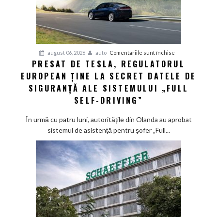
pentru
august 06, 2026
auto
Comentariile sunt închise
PRESAT DE TESLA, REGULATORUL
Presat
EUROPEAN ȚINE LA SECRET DATELE DE
de
Tesla,
SIGURANȚĂ ALE SISTEMULUI „FULL
regulatorul
SELF-DRIVING”
european
ține
În urmă cu patru luni, autoritățile din Olanda au aprobat
la
sistemul de asistență pentru șofer „Full...
secret
datele
de
siguranță
ale
sistemului
„Full
Self-