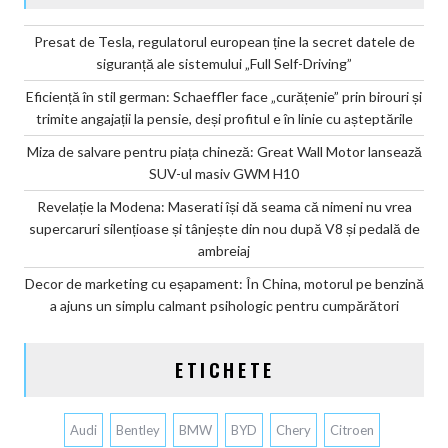
Presat de Tesla, regulatorul european ține la secret datele de
siguranță ale sistemului „Full Self-Driving”
Eficiență în stil german: Schaeffler face „curățenie” prin birouri și
trimite angajații la pensie, deși profitul e în linie cu așteptările
Miza de salvare pentru piața chineză: Great Wall Motor lansează
SUV-ul masiv GWM H10
Revelație la Modena: Maserati își dă seama că nimeni nu vrea
supercaruri silențioase și tânjește din nou după V8 și pedală de
ambreiaj
Decor de marketing cu eșapament: În China, motorul pe benzină
a ajuns un simplu calmant psihologic pentru cumpărători
ETICHETE
Audi
Bentley
BMW
BYD
Chery
Citroen