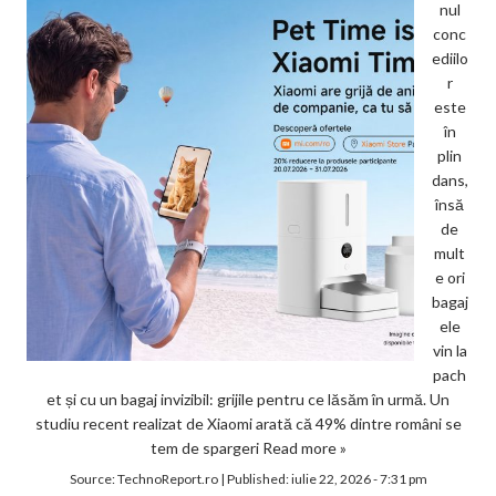
nul
conc
ediilo
r
este
în
plin
dans,
însă
de
mult
e ori
bagaj
ele
vin la
pach
et și cu un bagaj invizibil: grijile pentru ce lăsăm în urmă. Un
studiu recent realizat de Xiaomi arată că 49% dintre români se
tem de spargeri
Read more »
Source:
TechnoReport.ro
|
Published:
iulie 22, 2026 - 7:31 pm