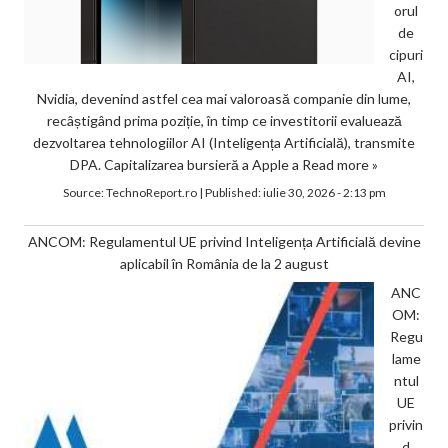
orul
de
cipuri
AI,
Nvidia, devenind astfel cea mai valoroasă companie din lume,
recâștigând prima poziție, în timp ce investitorii evaluează
dezvoltarea tehnologiilor AI (Inteligența Artificială), transmite
DPA. Capitalizarea bursieră a Apple a
Read more »
Source:
TechnoReport.ro
|
Published:
iulie 30, 2026 - 2:13 pm
ANCOM: Regulamentul UE privind Inteligența Artificială devine
aplicabil în România de la 2 august
ANC
OM:
Regu
lame
ntul
UE
privin
d