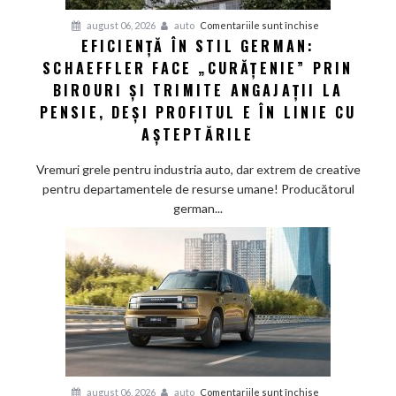
Driving”
pentru
august 06, 2026
auto
Comentariile sunt închise
EFICIENȚĂ ÎN STIL GERMAN:
Eficiență
SCHAEFFLER FACE „CURĂȚENIE” PRIN
în
stil
BIROURI ȘI TRIMITE ANGAJAȚII LA
german:
PENSIE, DEȘI PROFITUL E ÎN LINIE CU
Schaeffler
AȘTEPTĂRILE
face
„curățenie”
Vremuri grele pentru industria auto, dar extrem de creative
prin
pentru departamentele de resurse umane! Producătorul
birouri
german...
și
trimite
angajații
la
pensie,
deși
profitul
e
în
pentru
august 06, 2026
auto
Comentariile sunt închise
linie