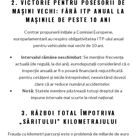
2. VICTORIE PENTRU POSESORII DE
MAȘINI VECHI: FĂRĂ ITP ANUAL LA
MAȘINILE DE PESTE 10 ANI
Contrar propunerii inițiale a Comisiei Europene,
europarlamentarii au respins obligativitatea ITP-ului anual
pentru vehiculele mai vechi de 10 ani.
Intervalul rămâne neschimbat:
Se menține frecvența
actuală (de regulă, la doi ani), eurodeputații considerând că o
inspecție anuală ar fi o povară financiară nejustificată
pentru cetățeni și micile întreprinderi, neexistând dovezi
clare că ar reduce numărul accidentelor.
Notă:
Statele membre păstrează totuși dreptul de a
impune intervale mai scurte la nivel național.
3. RĂZBOI TOTAL ÎMPOTRIVA
„SĂRITULUI” KILOMETRAJULUI
Frauda cu kilometri parcurși este o problemă de miliarde de euro