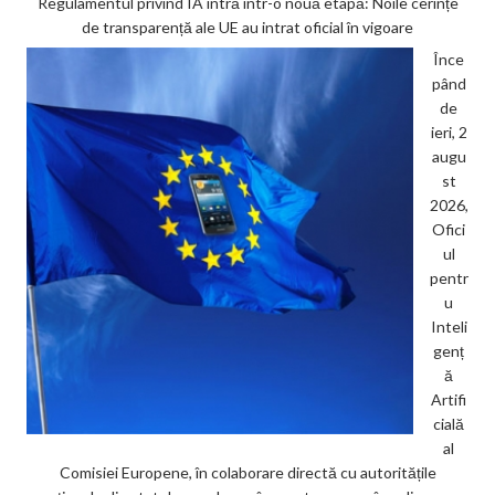
Regulamentul privind IA intră într-o nouă etapă: Noile cerințe
de transparență ale UE au intrat oficial în vigoare
Înce
pând
de
ieri, 2
augu
st
2026,
Ofici
ul
pentr
u
Inteli
genț
ă
Artifi
cială
al
Comisiei Europene, în colaborare directă cu autoritățile