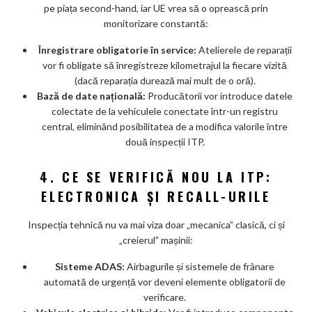
pe piața second-hand, iar UE vrea să o oprească prin
monitorizare constantă:
Înregistrare obligatorie în service:
Atelierele de reparații
vor fi obligate să înregistreze kilometrajul la fiecare vizită
(dacă reparația durează mai mult de o oră).
Bază de date națională:
Producătorii vor introduce datele
colectate de la vehiculele conectate într-un registru
central, eliminând posibilitatea de a modifica valorile între
două inspecții ITP.
4. CE SE VERIFICĂ NOU LA ITP:
ELECTRONICA ȘI RECALL-URILE
Inspecția tehnică nu va mai viza doar „mecanica” clasică, ci și
„creierul” mașinii:
Sisteme ADAS:
Airbagurile și sistemele de frânare
automată de urgență vor deveni elemente obligatorii de
verificare.