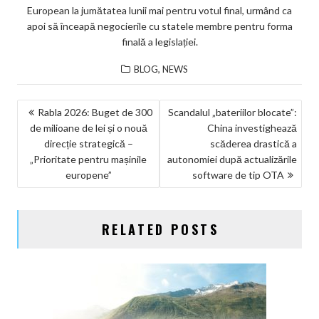
European la jumătatea lunii mai pentru votul final, urmând ca
apoi să înceapă negocierile cu statele membre pentru forma
finală a legislației.
,
BLOG
NEWS
NAVIGARE
Rabla 2026: Buget de 300
Scandalul „bateriilor blocate”:
de milioane de lei și o nouă
China investighează
ÎN
direcție strategică –
scăderea drastică a
ARTICOLE
„Prioritate pentru mașinile
autonomiei după actualizările
europene”
software de tip OTA
RELATED POSTS