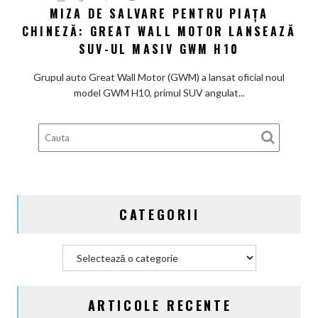
MIZA DE SALVARE PENTRU PIAȚA
Miza
cu
CHINEZĂ: GREAT WALL MOTOR LANSEAZĂ
de
așteptările
salvare
SUV-UL MASIV GWM H10
pentru
piața
Grupul auto Great Wall Motor (GWM) a lansat oficial noul
chineză:
model GWM H10, primul SUV angulat...
Great
Wall
Motor
lansează
SUV-
ul
masiv
CATEGORII
GWM
H10
Categorii
ARTICOLE RECENTE