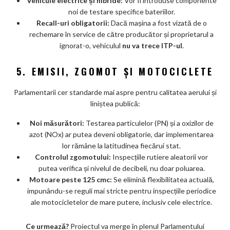
Vehicule electrice și hibride:
Vor fi introduse componente
noi de testare specifice bateriilor.
Recall-uri obligatorii:
Dacă mașina a fost vizată de o
rechemare în service de către producător și proprietarul a
ignorat-o, vehiculul
nu va trece ITP-ul
.
5. EMISII, ZGOMOT ȘI MOTOCICLETE
Parlamentarii cer standarde mai aspre pentru calitatea aerului și
liniștea publică:
Noi măsurători:
Testarea particulelor (PN) și a oxizilor de
azot (NOx) ar putea deveni obligatorie, dar implementarea
lor rămâne la latitudinea fiecărui stat.
Controlul zgomotului:
Inspecțiile rutiere aleatorii vor
putea verifica și nivelul de decibeli, nu doar poluarea.
Motoare peste 125 cmc:
Se elimină flexibilitatea actuală,
impunându-se reguli mai stricte pentru inspecțiile periodice
ale motocicletelor de mare putere, inclusiv cele electrice.
Ce urmează?
Proiectul va merge în plenul Parlamentului