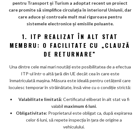
o
pentru Transport și Turism a adoptat recent un proiect
k
care promite să simplifice circulația în interiorul Uniunii, dar
care aduce și controale mult mai riguroase pentru
m
sistemele electronice și emisiile poluante.
ar
1. ITP REALIZAT ÎN ALT STAT
ks
MEMBRU: O FACILITATE CU „CLAUZĂ
DE RETURNARE”
Una dintre cele mai mari noutăți este posibilitatea de a efectua
ITP-ul într-o altă țară din UE decât cea în care este
înmatriculată mașina. Măsura este ideală pentru cetățenii care
locuiesc temporar în străinătate, însă vine cu o condiție strictă:
Valabilitate limitată:
Certificatul eliberat în alt stat va fi
valabil
maximum 6 luni
.
Obligativitate:
Proprietarul este obligat ca, după expirarea
celor 6 luni, să repete inspecția în țara de origine a
vehiculului.