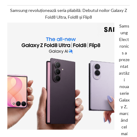
Samsung revoluționează seria pliabilă: Debutul noilor Galaxy Z
Fold8 Ultra, Fold8 și Flip8
Sams
ung
Elect
ronic
s a
preze
ntat
astăz
i
noua
serie
Galax
y Z,
marc
ând
cel
mai