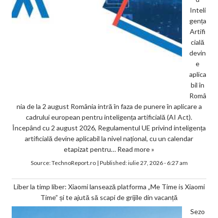
Inteli
gența
Artifi
cială
devin
e
aplica
bil în
Româ
nia de la 2 august România intră în faza de punere în aplicare a
cadrului european pentru inteligența artificială (AI Act).
Începând cu 2 august 2026, Regulamentul UE privind inteligența
artificială devine aplicabil la nivel național, cu un calendar
etapizat pentru…
Read more »
Source:
TechnoReport.ro
|
Published:
iulie 27, 2026 - 6:27 am
Liber la timp liber: Xiaomi lansează platforma „Me Time is Xiaomi
Time” și te ajută să scapi de grijile din vacanță
Sezo