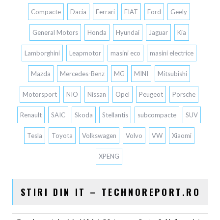
Compacte
Dacia
Ferrari
FIAT
Ford
Geely
General Motors
Honda
Hyundai
Jaguar
Kia
Lamborghini
Leapmotor
masini eco
masini electrice
Mazda
Mercedes-Benz
MG
MINI
Mitsubishi
Motorsport
NIO
Nissan
Opel
Peugeot
Porsche
Renault
SAIC
Skoda
Stellantis
subcompacte
SUV
Tesla
Toyota
Volkswagen
Volvo
VW
Xiaomi
XPENG
STIRI DIN IT – TECHNOREPORT.RO