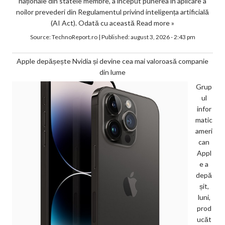
naționale din statele membre, a început punerea în aplicare a
noilor prevederi din Regulamentul privind inteligența artificială
(AI Act). Odată cu această
Read more »
Source:
TechnoReport.ro
|
Published:
august 3, 2026 - 2:43 pm
Apple depășește Nvidia și devine cea mai valoroasă companie
din lume
Grup
ul
infor
matic
ameri
can
Appl
e a
depă
șit,
luni,
prod
ucăt