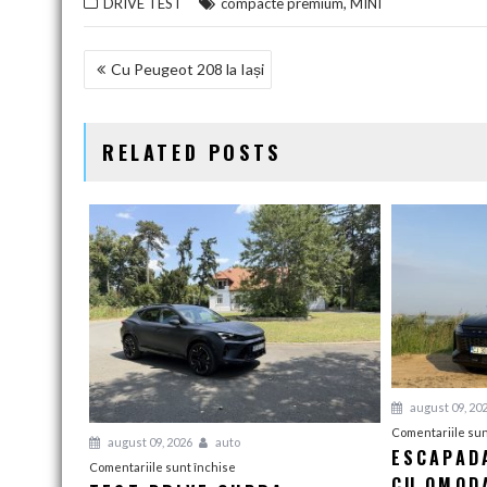
,
DRIVE TEST
compacte premium
MINI
NAVIGARE
Cu Peugeot 208 la Iași
ÎN
ARTICOLE
RELATED POSTS
august 09, 20
Comentariile sun
august 09, 2026
auto
ESCAPAD
pentru
Comentariile sunt închise
CU OMOD