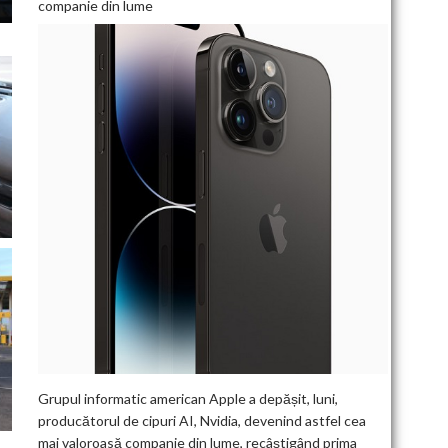
companie din lume
Grupul informatic american Apple a depășit, luni,
producătorul de cipuri AI, Nvidia, devenind astfel cea
mai valoroasă companie din lume, recâștigând prima