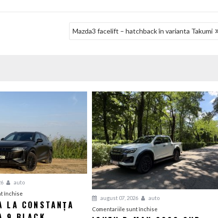
Mazda3 facelift – hatchback în varianta Takumi
26
auto
pentru
t închise
august 07, 2026
auto
A LA CONSTANȚA
Escapada
pentru
Comentariile sunt închise
A 9 BLACK
la