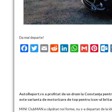
Da mai departe!
F
T
E
R
Li
W
G
Pi
ac
w
m
e
n
h
m
nt
u
e
itt
ai
d
ke
at
ai
er
l
b
er
l
di
dI
s
l
es
o
t
n
A
t
k
o
p
k
p
AutoReport.ro a profitat de un drum la Constanța pentr
este varianta de motorizare de top pentru icon-ul britan
MINI ClubMAN a căpătat noi forme, nu s-a departat de la ideea 