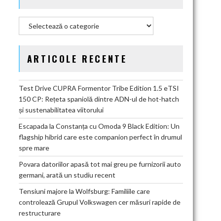
Categorii
ARTICOLE RECENTE
Test Drive CUPRA Formentor Tribe Edition 1.5 eTSI
150 CP: Rețeta spaniolă dintre ADN-ul de hot-hatch
și sustenabilitatea viitorului
Escapada la Constanța cu Omoda 9 Black Edition: Un
flagship hibrid care este companion perfect în drumul
spre mare
Povara datoriilor apasă tot mai greu pe furnizorii auto
germani, arată un studiu recent
Tensiuni majore la Wolfsburg: Familiile care
controlează Grupul Volkswagen cer măsuri rapide de
restructurare