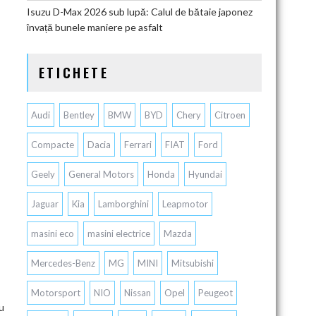
Isuzu D-Max 2026 sub lupă: Calul de bătaie japonez
învață bunele maniere pe asfalt
ETICHETE
Audi
Bentley
BMW
BYD
Chery
Citroen
Compacte
Dacia
Ferrari
FIAT
Ford
Geely
General Motors
Honda
Hyundai
Jaguar
Kia
Lamborghini
Leapmotor
masini eco
masini electrice
Mazda
Mercedes-Benz
MG
MINI
Mitsubishi
Motorsport
NIO
Nissan
Opel
Peugeot
cu