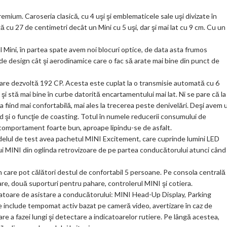
k
m
mium. Caroseria clasică, cu 4 uşi şi emblematicele sale uşi divizate în
 cu 27 de centimetri decât un Mini cu 5 uşi, dar şi mai lat cu 9 cm. Cu un
ar
ks
 Mini, în partea spate avem noi blocuri optice, de data asta frumos
e design cât şi aerodinamice care o fac să arate mai bine din punct de
are dezvoltă 192 CP. Acesta este cuplat la o transmisie automată cu 6
şi stă mai bine în curbe datorită encartamentului mai lat. Ni se pare că la
a fiind mai confortabilă, mai ales la trecerea peste denivelări. Deşi avem 
şi o funcţie de coasting. Totul în numele reducerii consumului de
omportament foarte bun, aproape lipindu-se de asfalt.
, modelul de test avea pachetul MINI Excitement, care cuprinde lumini LED
ului MINI din oglinda retrovizoare de pe partea conducătorului atunci când
în care pot călători destul de confortabil 5 persoane. Pe consola centrală
re, două suporturi pentru pahare, controlerul MINI şi cotiera.
atoare de asistare a conducătorului: MINI Head-Up Display, Parking
e include tempomat activ bazat pe cameră video, avertizare în caz de
tare a fazei lungi şi detectare a indicatoarelor rutiere. Pe lângă acestea,