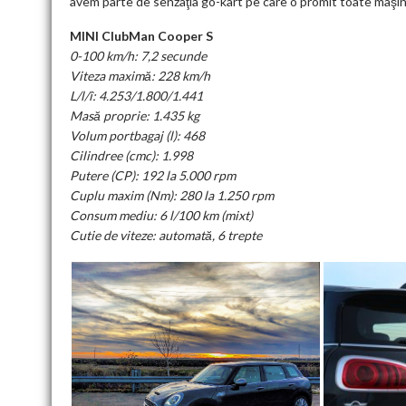
avem parte de senzaţia go-kart pe care o promit toate maşini
MINI ClubMan Cooper S
0-100 km/h: 7,2 secunde
Viteza maximă: 228 km/h
L/l/î: 4.253/1.800/1.441
Masă proprie: 1.435 kg
Volum portbagaj (l): 468
Cilindree (cmc): 1.998
Putere (CP): 192 la 5.000 rpm
Cuplu maxim (Nm): 280 la 1.250 rpm
Consum mediu: 6 l/100 km (mixt)
Cutie de viteze: automată, 6 trepte