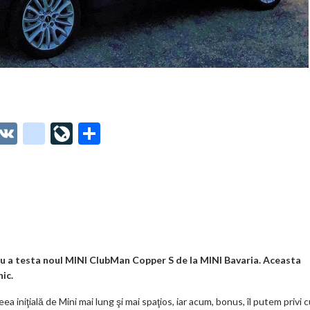
O
V
g
Li
P
t
K
o
ve
ar
o
o
Jo
ta
o
gl
ur
je
.
e_
n
az
co
b
al
ă
m
o
u a testa noul MINI ClubMan Copper S de la MINI Bavaria. Aceasta
ic.
o
iniţială de Mini mai lung şi mai spaţios, iar acum, bonus, îl putem privi 