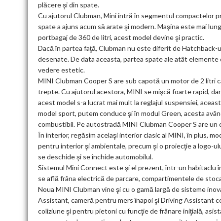
plăcere şi din spate.
Cu ajutorul Clubman, Mini intră în segmentul compactelor pre
spate a ajuns acum să arate şi modern. Maşina este mai lungă
portbagaj de 360 de litri, acest model devine şi practic.
Dacă în partea faţă, Clubman nu este diferit de Hatchback-ul
desenate. De data aceasta, partea spate ale atât elemente d
vedere estetic.
MINI Clubman Cooper S are sub capotă un motor de 2 litri c
trepte. Cu ajutorul acestora, MINI se mişcă foarte rapid, dar 
acest model s-a lucrat mai mult la reglajul suspensiei, aceast
model sport, putem conduce şi în modul Green, acesta având 
combustibil. Pe autostradă MINI Clubman Cooper S are un c
În interior, regăsim acelaşi interior clasic al MINI, în plus
pentru interior şi ambientale, precum şi o proiecţie a logo-
se deschide şi se închide automobilul.
Sistemul Mini Connect este şi el prezent, într-un habitaclu 
se află frâna electrică de parcare, compartimentele de stoca
Noua MINI Clubman vine şi cu o gamă largă de sisteme inov
Assistant, cameră pentru mers înapoi şi Driving Assistant c
coliziune şi pentru pietoni cu funcţie de frânare iniţială, asis