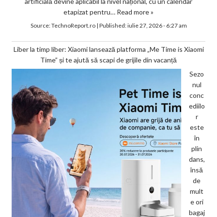
artificială devine aplicabil la nivel național, cu un calendar
etapizat pentru…
Read more »
Source:
TechnoReport.ro
|
Published:
iulie 27, 2026 - 6:27 am
Liber la timp liber: Xiaomi lansează platforma „Me Time is Xiaomi
Time” și te ajută să scapi de grijile din vacanță
Sezo
nul
conc
ediilo
r
este
în
plin
dans,
însă
de
mult
e ori
bagaj