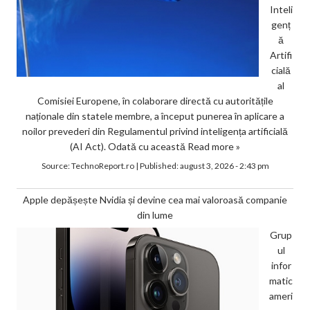
Inteli
genț
ă
Artifi
cială
al
Comisiei Europene, în colaborare directă cu autoritățile
naționale din statele membre, a început punerea în aplicare a
noilor prevederi din Regulamentul privind inteligența artificială
(AI Act). Odată cu această
Read more »
Source:
TechnoReport.ro
|
Published:
august 3, 2026 - 2:43 pm
Apple depășește Nvidia și devine cea mai valoroasă companie
din lume
Grup
ul
infor
matic
ameri