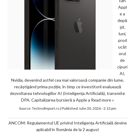
can
Appl
e a
depă
șit,
luni,
prod
ucăt
orul
de
cipuri
AI,
Nvidia, devenind astfel cea mai valoroasă companie din lume,
recâștigând prima poziție, în timp ce investitorii evaluează
dezvoltarea tehnologiilor AI (Inteligența Artificială), transmite
DPA. Capitalizarea bursieră a Apple a
Read more »
Source:
TechnoReport.ro
|
Published:
iulie 30, 2026 - 2:13 pm
ANCOM: Regulamentul UE privind Inteligența Artificială devine
aplicabil în România de la 2 august