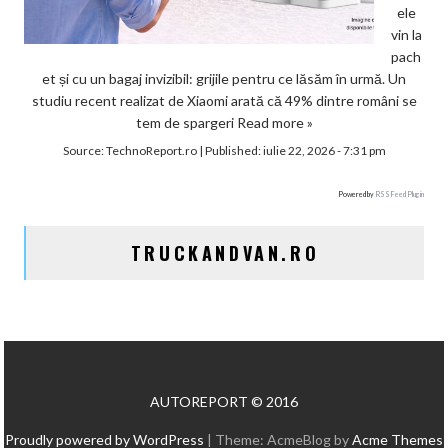
ele
vin la
pach
et și cu un bagaj invizibil: grijile pentru ce lăsăm în urmă. Un
studiu recent realizat de Xiaomi arată că 49% dintre români se
tem de spargeri
Read more »
Source:
TechnoReport.ro
|
Published:
iulie 22, 2026 - 7:31 pm
Powered by
RSS Feed Plugin
TRUCKANDVAN.RO
AUTOREPORT © 2016
Proudly powered by WordPress
|
Theme: AcmeBlog by
Acme Themes