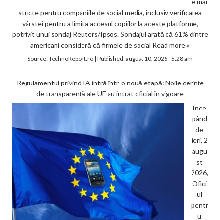
e mai
stricte pentru companiile de social media, inclusiv verificarea
vârstei pentru a limita accesul copiilor la aceste platforme,
potrivit unui sondaj Reuters/Ipsos. Sondajul arată că 61% dintre
americani consideră că firmele de social
Read more »
Source:
TechnoReport.ro
|
Published:
august 10, 2026 - 5:28 am
Regulamentul privind IA intră într-o nouă etapă: Noile cerințe
de transparență ale UE au intrat oficial în vigoare
Înce
pând
de
ieri, 2
augu
st
2026,
Ofici
ul
pentr
u