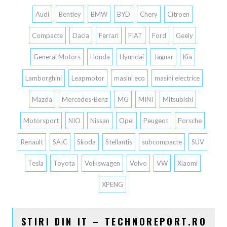
Audi
Bentley
BMW
BYD
Chery
Citroen
Compacte
Dacia
Ferrari
FIAT
Ford
Geely
General Motors
Honda
Hyundai
Jaguar
Kia
Lamborghini
Leapmotor
masini eco
masini electrice
Mazda
Mercedes-Benz
MG
MINI
Mitsubishi
Motorsport
NIO
Nissan
Opel
Peugeot
Porsche
Renault
SAIC
Skoda
Stellantis
subcompacte
SUV
Tesla
Toyota
Volkswagen
Volvo
VW
Xiaomi
XPENG
STIRI DIN IT – TECHNOREPORT.RO