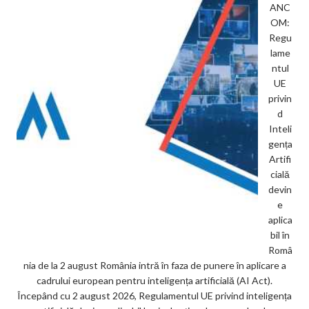
ANC
OM:
Regu
lame
ntul
UE
privin
d
Inteli
gența
Artifi
cială
devin
e
aplica
bil în
Româ
nia de la 2 august România intră în faza de punere în aplicare a
cadrului european pentru inteligența artificială (AI Act).
Începând cu 2 august 2026, Regulamentul UE privind inteligența