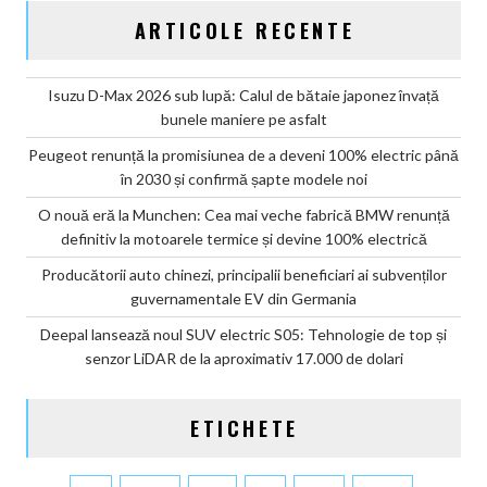
ARTICOLE RECENTE
Isuzu D-Max 2026 sub lupă: Calul de bătaie japonez învață
bunele maniere pe asfalt
Peugeot renunță la promisiunea de a deveni 100% electric până
în 2030 și confirmă șapte modele noi
O nouă eră la Munchen: Cea mai veche fabrică BMW renunță
definitiv la motoarele termice și devine 100% electrică
Producătorii auto chinezi, principalii beneficiari ai subvenților
guvernamentale EV din Germania
Deepal lansează noul SUV electric S05: Tehnologie de top și
senzor LiDAR de la aproximativ 17.000 de dolari
ETICHETE