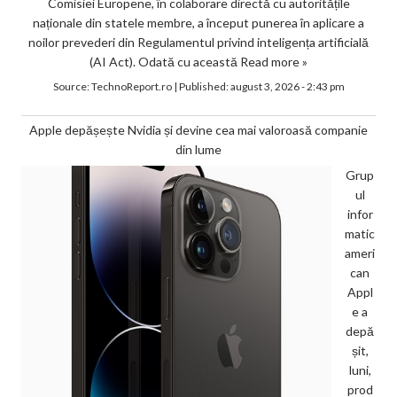
Comisiei Europene, în colaborare directă cu autoritățile
naționale din statele membre, a început punerea în aplicare a
noilor prevederi din Regulamentul privind inteligența artificială
(AI Act). Odată cu această
Read more »
Source:
TechnoReport.ro
|
Published:
august 3, 2026 - 2:43 pm
Apple depășește Nvidia și devine cea mai valoroasă companie
din lume
Grup
ul
infor
matic
ameri
can
Appl
e a
depă
șit,
luni,
prod