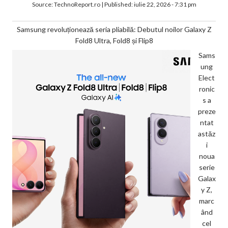
Source:
TechnoReport.ro
|
Published:
iulie 22, 2026 - 7:31 pm
Samsung revoluționează seria pliabilă: Debutul noilor Galaxy Z
Fold8 Ultra, Fold8 și Flip8
Sams
ung
Elect
ronic
s a
preze
ntat
astăz
i
noua
serie
Galax
y Z,
marc
ând
cel