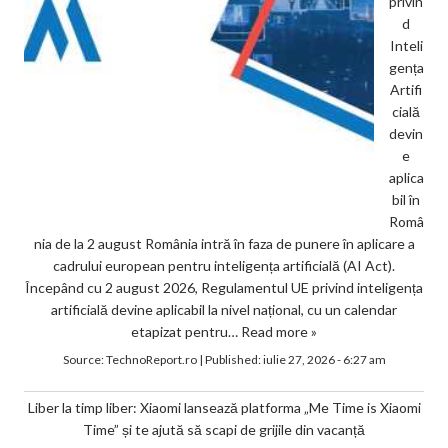
privin
d
Inteli
gența
Artifi
cială
devin
e
aplica
bil în
Româ
nia de la 2 august România intră în faza de punere în aplicare a
cadrului european pentru inteligența artificială (AI Act).
Începând cu 2 august 2026, Regulamentul UE privind inteligența
artificială devine aplicabil la nivel național, cu un calendar
etapizat pentru…
Read more »
Source:
TechnoReport.ro
|
Published:
iulie 27, 2026 - 6:27 am
Liber la timp liber: Xiaomi lansează platforma „Me Time is Xiaomi
Time” și te ajută să scapi de grijile din vacanță