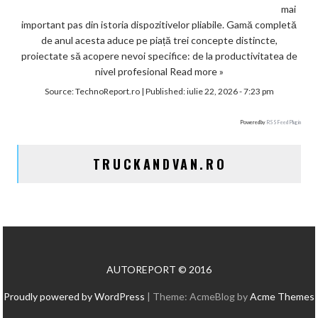
mai
important pas din istoria dispozitivelor pliabile. Gamă completă
de anul acesta aduce pe piață trei concepte distincte,
proiectate să acopere nevoi specifice: de la productivitatea de
nivel profesional
Read more »
Source:
TechnoReport.ro
|
Published:
iulie 22, 2026 - 7:23 pm
Powered by
RSS Feed Plugin
TRUCKANDVAN.RO
AUTOREPORT © 2016
Proudly powered by WordPress
|
Theme: AcmeBlog by
Acme Themes