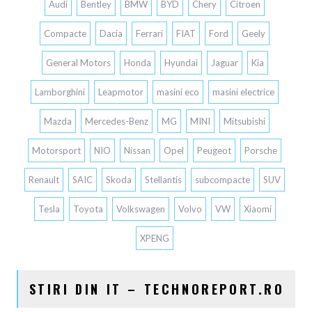
Audi
Bentley
BMW
BYD
Chery
Citroen
Compacte
Dacia
Ferrari
FIAT
Ford
Geely
General Motors
Honda
Hyundai
Jaguar
Kia
Lamborghini
Leapmotor
masini eco
masini electrice
Mazda
Mercedes-Benz
MG
MINI
Mitsubishi
Motorsport
NIO
Nissan
Opel
Peugeot
Porsche
Renault
SAIC
Skoda
Stellantis
subcompacte
SUV
Tesla
Toyota
Volkswagen
Volvo
VW
Xiaomi
XPENG
STIRI DIN IT – TECHNOREPORT.RO