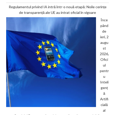
Regulamentul privind IA intră într-o nouă etapă: Noile cerințe
de transparență ale UE au intrat oficial în vigoare
Înce
pând
de
ieri, 2
augu
st
2026,
Ofici
ul
pentr
u
Inteli
genț
ă
Artifi
cială
al