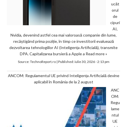
ucăt
orul
de
cipuri
AI,
Nvidia, devenind astfel cea mai valoroasă companie din lume,
recâștigând prima poziție, în timp ce investitorii evaluează
dezvoltarea tehnologiilor AI (Inteligența Artificială), transmite
DPA. Capitalizarea bursieră a Apple a
Read more »
Source:
TechnoReport.ro
|
Published:
iulie 30, 2026 - 2:13 pm
ANCOM: Regulamentul UE privind Inteligența Artificială devine
aplicabil în România de la 2 august
ANC
OM:
Regu
lame
ntul
UE