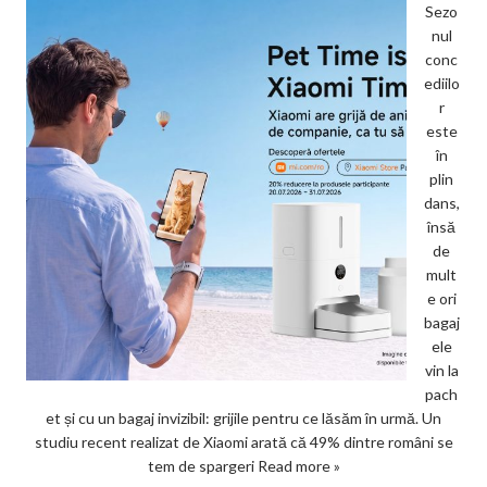
Sezo
nul
conc
ediilo
r
este
în
plin
dans,
însă
de
mult
e ori
bagaj
ele
vin la
pach
et și cu un bagaj invizibil: grijile pentru ce lăsăm în urmă. Un
studiu recent realizat de Xiaomi arată că 49% dintre români se
tem de spargeri
Read more »