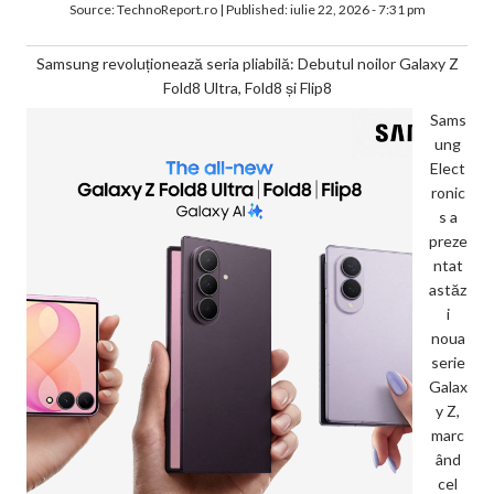
Source:
TechnoReport.ro
|
Published:
iulie 22, 2026 - 7:31 pm
Samsung revoluționează seria pliabilă: Debutul noilor Galaxy Z
Fold8 Ultra, Fold8 și Flip8
Sams
ung
Elect
ronic
s a
preze
ntat
astăz
i
noua
serie
Galax
y Z,
marc
ând
cel