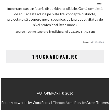
mai
important pas din istoria dispozitivelor pliabile. Gamă completă
de anul acesta aduce pe piață trei concepte distincte,
proiectate să acopere nevoi specifice: de la productivitatea de
nivel profesional
Read more »
Source:
TechnoReport.ro
|
Published:
iulie 22, 2026 - 7:23 pm
Powered by
RSS Feed Plugin
TRUCKANDVAN.RO
AUTOREPORT © 2016
Proudly powered by WordPress
|
Theme: AcmeBlog by
Acme Themes