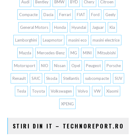
Audi
Bentley
BMW
BYD
Chery
Citroen
Compacte
Dacia
Ferrari
FIAT
Ford
Geely
General Motors
Honda
Hyundai
Jaguar
Kia
Lamborghini
Leapmotor
masini eco
masini electrice
Mazda
Mercedes-Benz
MG
MINI
Mitsubishi
Motorsport
NIO
Nissan
Opel
Peugeot
Porsche
Renault
SAIC
Skoda
Stellantis
subcompacte
SUV
Tesla
Toyota
Volkswagen
Volvo
VW
Xiaomi
XPENG
STIRI DIN IT – TECHNOREPORT.RO