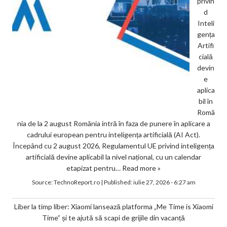
privin
d
Inteli
gența
Artifi
cială
devin
e
aplica
bil în
Româ
nia de la 2 august România intră în faza de punere în aplicare a
cadrului european pentru inteligența artificială (AI Act).
Începând cu 2 august 2026, Regulamentul UE privind inteligența
artificială devine aplicabil la nivel național, cu un calendar
etapizat pentru…
Read more »
Source:
TechnoReport.ro
|
Published:
iulie 27, 2026 - 6:27 am
Liber la timp liber: Xiaomi lansează platforma „Me Time is Xiaomi
Time” și te ajută să scapi de grijile din vacanță