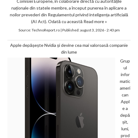
Comisiei Europene, în colaborare directă cu autoritățile
naționale din statele membre, a început punerea în aplicare a
noilor prevederi din Regulamentul privind inteligența artificială
(AI Act). Odată cu această
Read more »
Source:
TechnoReport.ro
|
Published:
august 3, 2026 - 2:43 pm
Apple depășește Nvidia și devine cea mai valoroasă companie
din lume
Grup
ul
infor
matic
ameri
can
Appl
e a
depă
șit,
luni,
prod