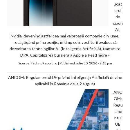
ucăt
orul
de
cipuri
AI,
Nvidia, devenind astfel cea mai valoroasă companie din lume,
recâștigând prima poziție, în timp ce investitorii evaluează
dezvoltarea tehnologiilor AI (Inteligența Artificială), transmite
DPA. Capitalizarea bursieră a Apple a
Read more »
Source:
TechnoReport.ro
|
Published:
iulie 30, 2026 - 2:13 pm
ANCOM: Regulamentul UE privind Inteligența Artificială devine
aplicabil în România de la 2 august
ANC
OM:
Regu
lame
ntul
UE