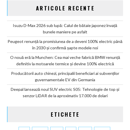
ARTICOLE RECENTE
Isuzu D-Max 2026 sub lupă: Calul de bătaie japonez învață
bunele maniere pe asfalt
Peugeot renunță la promisiunea de a deveni 100% electric până
în 2030 și confirmă șapte modele noi
O nouă eră la Munchen: Cea mai veche fabrică BMW renunță
definitiv la motoarele termice și devine 100% electrică
Producătorii auto chinezi, principalii beneficiari ai subvenților
guvernamentale EV din Germania
Deepal lansează noul SUV electric S05: Tehnologie de top și
senzor LiDAR de la aproximativ 17.000 de dolari
ETICHETE