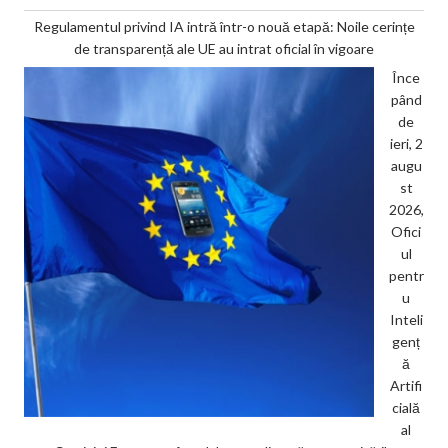
Regulamentul privind IA intră într-o nouă etapă: Noile cerințe
de transparență ale UE au intrat oficial în vigoare
Înce
pând
de
ieri, 2
augu
st
2026,
Ofici
ul
pentr
u
Inteli
genț
ă
Artifi
cială
al