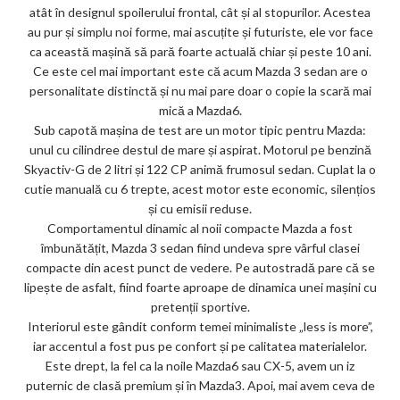
atât în designul spoilerului frontal, cât și al stopurilor. Acestea
au pur și simplu noi forme, mai ascuțite și futuriste, ele vor face
ca această mașină să pară foarte actuală chiar și peste 10 ani.
Ce este cel mai important este că acum Mazda 3 sedan are o
personalitate distinctă și nu mai pare doar o copie la scară mai
mică a Mazda6.
Sub capotă mașina de test are un motor tipic pentru Mazda:
unul cu cilindree destul de mare și aspirat. Motorul pe benzină
Skyactiv-G de 2 litri și 122 CP animă frumosul sedan. Cuplat la o
cutie manuală cu 6 trepte, acest motor este economic, silențios
și cu emisii reduse.
Comportamentul dinamic al noii compacte Mazda a fost
îmbunătățit, Mazda 3 sedan fiind undeva spre vârful clasei
compacte din acest punct de vedere. Pe autostradă pare că se
lipește de asfalt, fiind foarte aproape de dinamica unei mașini cu
pretenții sportive.
Interiorul este gândit conform temei minimaliste „less is more”,
iar accentul a fost pus pe confort și pe calitatea materialelor.
Este drept, la fel ca la noile Mazda6 sau CX-5, avem un iz
puternic de clasă premium și în Mazda3. Apoi, mai avem ceva de