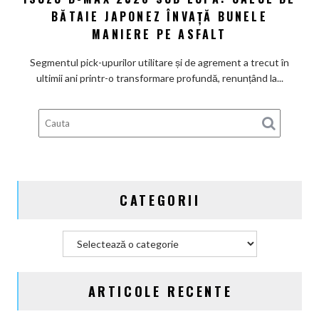
BĂTAIE JAPONEZ ÎNVAȚĂ BUNELE
D-
Max
MANIERE PE ASFALT
2026
sub
Segmentul pick-upurilor utilitare și de agrement a trecut în
lupă:
ultimii ani printr-o transformare profundă, renunțând la...
Calul
de
bătaie
japonez
învață
bunele
maniere
CATEGORII
pe
asfalt
Categorii
ARTICOLE RECENTE