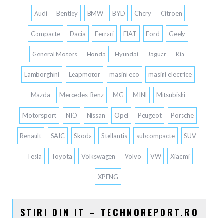
Audi
Bentley
BMW
BYD
Chery
Citroen
Compacte
Dacia
Ferrari
FIAT
Ford
Geely
General Motors
Honda
Hyundai
Jaguar
Kia
Lamborghini
Leapmotor
masini eco
masini electrice
Mazda
Mercedes-Benz
MG
MINI
Mitsubishi
Motorsport
NIO
Nissan
Opel
Peugeot
Porsche
Renault
SAIC
Skoda
Stellantis
subcompacte
SUV
Tesla
Toyota
Volkswagen
Volvo
VW
Xiaomi
XPENG
STIRI DIN IT – TECHNOREPORT.RO