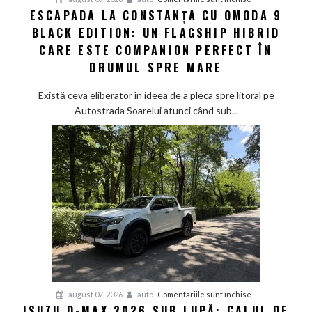
și
ESCAPADA LA CONSTANȚA CU OMODA 9
Escapada
sustenabilitatea
BLACK EDITION: UN FLAGSHIP HIBRID
la
viitorului
Constanța
CARE ESTE COMPANION PERFECT ÎN
cu
DRUMUL SPRE MARE
Omoda
9
Există ceva eliberator în ideea de a pleca spre litoral pe
Black
Autostrada Soarelui atunci când sub...
Edition:
Un
flagship
hibrid
care
este
companion
perfect
în
drumul
spre
mare
pentru
august 07, 2026
auto
Comentariile sunt închise
ISUZU D-MAX 2026 SUB LUPĂ: CALUL DE
Isuzu