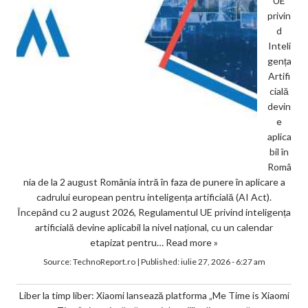
UE
privin
d
Inteli
gența
Artifi
cială
devin
e
aplica
bil în
Româ
nia de la 2 august România intră în faza de punere în aplicare a
cadrului european pentru inteligența artificială (AI Act).
Începând cu 2 august 2026, Regulamentul UE privind inteligența
artificială devine aplicabil la nivel național, cu un calendar
etapizat pentru…
Read more »
Source:
TechnoReport.ro
|
Published:
iulie 27, 2026 - 6:27 am
Liber la timp liber: Xiaomi lansează platforma „Me Time is Xiaomi