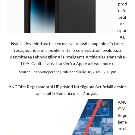
prod
ucăt
orul
de
cipuri
AI,
Nvidia, devenind astfel cea mai valoroasă companie din lume,
recâștigând prima poziție, în timp ce investitorii evaluează
dezvoltarea tehnologiilor AI (Inteligența Artificială), transmite
DPA. Capitalizarea bursieră a Apple a
Read more »
Source:
TechnoReport.ro
|
Published:
iulie 30, 2026 - 2:13 pm
ANCOM: Regulamentul UE privind Inteligența Artificială devine
aplicabil în România de la 2 august
ANC
OM:
Regu
lame
ntul