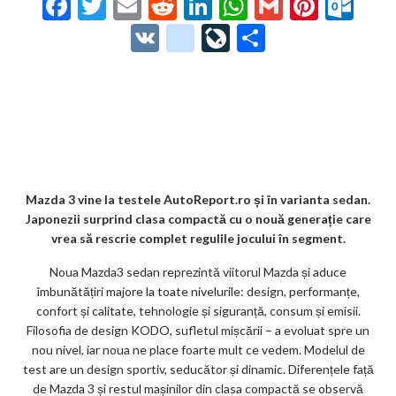
F
T
E
R
Li
W
G
Pi
O
ac
w
m
e
n
h
m
nt
ut
V
g
Li
P
e
itt
ai
d
ke
at
ai
er
lo
K
o
ve
ar
b
er
l
di
dI
s
l
es
o
o
Jo
ta
o
t
n
A
t
k.
gl
ur
je
o
p
co
e_
n
az
k
p
m
b
al
ă
o
Mazda 3 vine la testele AutoReport.ro și în varianta sedan.
Japonezii surprind clasa compactă cu o nouă generație care
o
vrea să rescrie complet regulile jocului în segment.
k
Noua Mazda3 sedan reprezintă viitorul Mazda și aduce
m
îmbunătățiri majore la toate nivelurile: design, performanțe,
confort și calitate, tehnologie și siguranță, consum și emisii.
ar
Filosofia de design KODO, sufletul mișcării – a evoluat spre un
ks
nou nivel, iar noua ne place foarte mult ce vedem. Modelul de
test are un design sportiv, seducător și dinamic. Diferențele față
de Mazda 3 și restul mașinilor din clasa compactă se observă