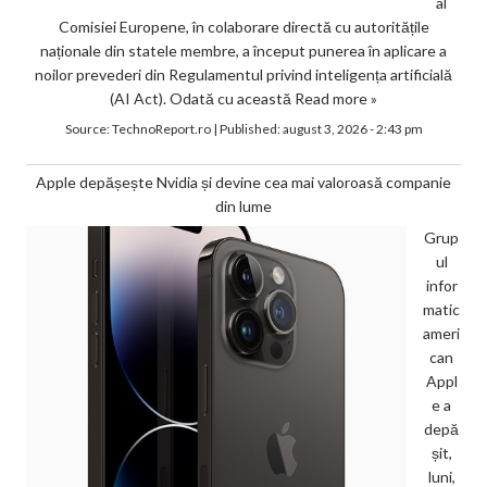
al
Comisiei Europene, în colaborare directă cu autoritățile
naționale din statele membre, a început punerea în aplicare a
noilor prevederi din Regulamentul privind inteligența artificială
(AI Act). Odată cu această
Read more »
Source:
TechnoReport.ro
|
Published:
august 3, 2026 - 2:43 pm
Apple depășește Nvidia și devine cea mai valoroasă companie
din lume
Grup
ul
infor
matic
ameri
can
Appl
e a
depă
șit,
luni,