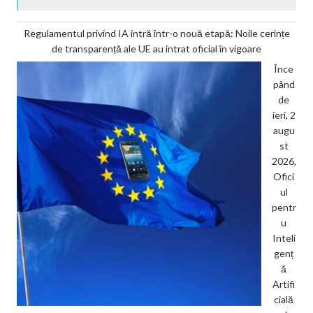
Regulamentul privind IA intră într-o nouă etapă: Noile cerințe
de transparență ale UE au intrat oficial în vigoare
Înce
pând
de
ieri, 2
augu
st
2026,
Ofici
ul
pentr
u
Inteli
genț
ă
Artifi
cială