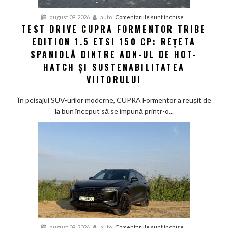
pentru
august 09, 2026
auto
Comentariile sunt închise
TEST DRIVE CUPRA FORMENTOR TRIBE
Test
EDITION 1.5 ETSI 150 CP: REȚETA
Drive
CUPRA
SPANIOLĂ DINTRE ADN-UL DE HOT-
Formentor
HATCH ȘI SUSTENABILITATEA
Tribe
VIITORULUI
Edition
1.5
În peisajul SUV-urilor moderne, CUPRA Formentor a reușit de
eTSI
la bun început să se impună printr-o...
150
CP:
Rețeta
spaniolă
dintre
ADN-
ul
de
hot-
hatch
pentru
august 09, 2026
auto
Comentariile sunt închise