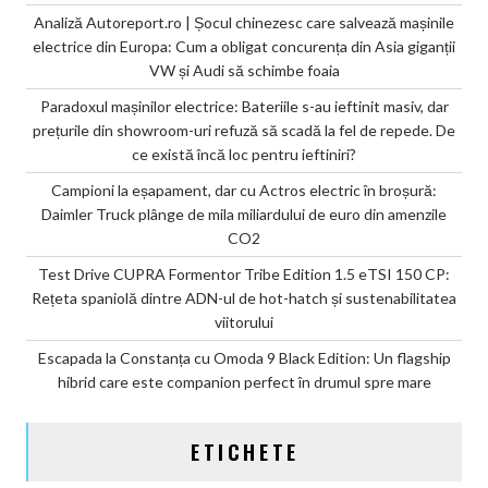
Analiză Autoreport.ro | Șocul chinezesc care salvează mașinile
electrice din Europa: Cum a obligat concurența din Asia giganții
VW și Audi să schimbe foaia
Paradoxul mașinilor electrice: Bateriile s-au ieftinit masiv, dar
prețurile din showroom-uri refuză să scadă la fel de repede. De
ce există încă loc pentru ieftiniri?
Campioni la eșapament, dar cu Actros electric în broșură:
Daimler Truck plânge de mila miliardului de euro din amenzile
CO2
Test Drive CUPRA Formentor Tribe Edition 1.5 eTSI 150 CP:
Rețeta spaniolă dintre ADN-ul de hot-hatch și sustenabilitatea
viitorului
Escapada la Constanța cu Omoda 9 Black Edition: Un flagship
hibrid care este companion perfect în drumul spre mare
ETICHETE