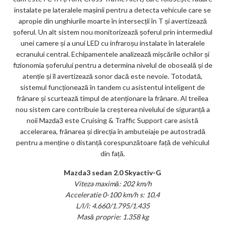
instalate pe lateralele mașinii pentru a detecta vehicule care se
apropie din unghiurile moarte în intersecții în T și avertizează
șoferul. Un alt sistem nou monitorizează șoferul prin intermediul
unei camere și a unui LED cu infraroșu instalate în lateralele
ecranului central. Echipamentele analizează mișcările ochilor și
fizionomia șoferului pentru a determina nivelul de oboseală și de
atenție și îl avertizează sonor dacă este nevoie. Totodată,
sistemul funcționează în tandem cu asistentul inteligent de
frânare și scurtează timpul de atenționare la frânare. Al treilea
nou sistem care contribuie la creșterea nivelului de siguranță a
noii Mazda3 este Cruising & Traffic Support care asistă
accelerarea, frânarea și direcția în ambuteiaje pe autostradă
pentru a menține o distanță corespunzătoare față de vehiculul
din față.
Mazda3 sedan 2.0 Skyactiv-G
Viteza maximă: 202 km/h
Acceleratie 0-100 km/h s: 10,4
L/l/î: 4.660/1.795/1.435
Masă proprie: 1.358 kg