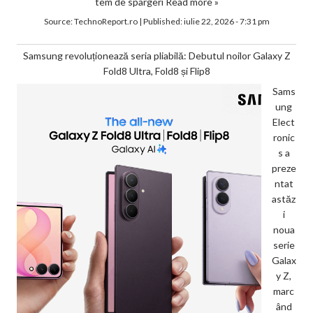
tem de spargeri
Read more »
Source:
TechnoReport.ro
|
Published:
iulie 22, 2026 - 7:31 pm
Samsung revoluționează seria pliabilă: Debutul noilor Galaxy Z
Fold8 Ultra, Fold8 și Flip8
Sams
ung
Elect
ronic
s a
preze
ntat
astăz
i
noua
serie
Galax
y Z,
marc
ând