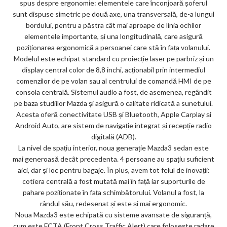
spus despre ergonomie: elementele care înconjoară șoferul
sunt dispuse simetric pe două axe, una transversală, de-a lungul
bordului, pentru a păstra cât mai aproape de linia ochilor
elementele importante, și una longitudinală, care asigură
poziționarea ergonomică a persoanei care stă în fața volanului.
Modelul este echipat standard cu proiecție laser pe parbriz și un
display central color de 8,8 inchi, acționabil prin intermediul
comenzilor de pe volan sau al centrului de comandă HMI de pe
consola centrală. Sistemul audio a fost, de asemenea, regândit
pe baza studiilor Mazda și asigură o calitate ridicată a sunetului.
Acesta oferă conectivitate USB și Bluetooth, Apple Carplay și
Android Auto, are sistem de navigație integrat și recepție radio
digitală (ADB).
La nivel de spațiu interior, noua generație Mazda3 sedan este
mai generoasă decât precedenta. 4 persoane au spațiu suficient
aici, dar și loc pentru bagaje. În plus, avem tot felul de inovații:
cotiera centrală a fost mutată mai în față iar suporturile de
pahare poziționate în fața schimbătorului. Volanul a fost, la
rândul său, redesenat și este și mai ergonomic.
Noua Mazda3 este echipată cu sisteme avansate de siguranță,
cum este FCTA (Front Cross Traffic Alert) care folosește radare