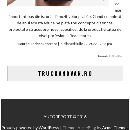
cel
mai
important pas din istoria dispozitivelor pliabile. Gamă completă
de anul acesta aduce pe piață trei concepte distincte,
proiectate să acopere nevoi specifice: de la productivitatea de
nivel profesional
Read more »
Source:
TechnoReport.ro
|
Published:
iulie 22, 2026 - 7:23 pm
Powered by
RSS Feed Plugin
TRUCKANDVAN.RO
AUTOREPORT © 2016
Proudly powered by WordPress
|
Theme: AcmeBlog by
Acme Themes