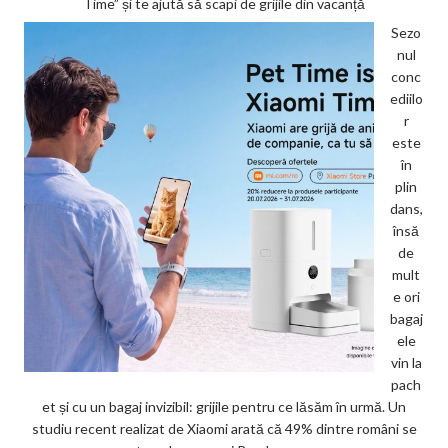
Time” și te ajută să scapi de grijile din vacanță
Sezo
nul
conc
ediilo
r
este
în
plin
dans,
însă
de
mult
e ori
bagaj
ele
vin la
pach
et și cu un bagaj invizibil: grijile pentru ce lăsăm în urmă. Un
studiu recent realizat de Xiaomi arată că 49% dintre români se