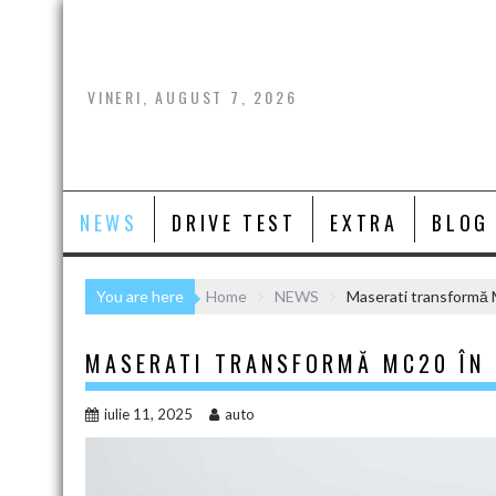
Skip
to
content
VINERI, AUGUST 7, 2026
NEWS
DRIVE TEST
EXTRA
BLOG
You are here
Home
NEWS
Maserati transformă 
MASERATI TRANSFORMĂ MC20 ÎN 
iulie 11, 2025
auto