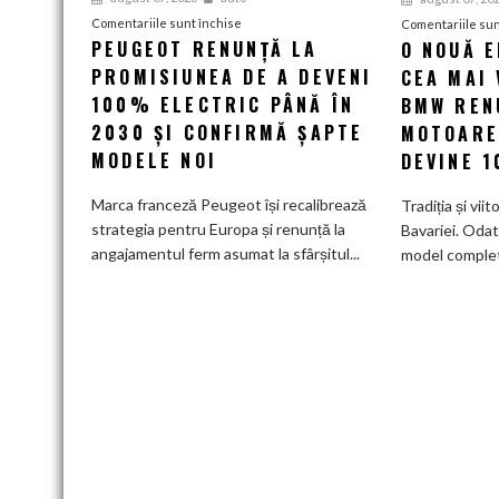
pentru
Comentariile sunt închise
Comentariile sun
PEUGEOT RENUNȚĂ LA
O NOUĂ 
Peugeot
PROMISIUNEA DE A DEVENI
renunță
CEA MAI 
la
100% ELECTRIC PÂNĂ ÎN
BMW RENU
promisiunea
2030 ȘI CONFIRMĂ ȘAPTE
MOTOARE
de
MODELE NOI
DEVINE 
a
deveni
Marca franceză Peugeot își recalibrează
Tradiția și viit
100%
strategia pentru Europa și renunță la
Bavariei. Odat
electric
angajamentul ferm asumat la sfârșitul...
model complet.
până
în
2030
și
confirmă
șapte
modele
noi