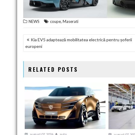
,
NEWS
coupe
Maserati
NAVIGARE
Kia EV5 adaptează mobilitatea electrică pentru șoferii
europeni
ÎN
ARTICOLE
RELATED POSTS
august 07, 2026
auto
august 07, 20