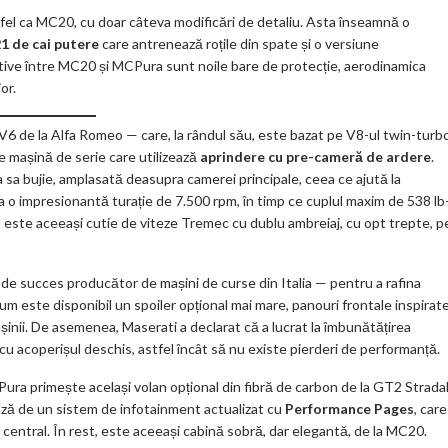
fel ca MC20, cu doar câteva modificări de detaliu. Asta înseamnă o
1 de cai putere
care antrenează roțile din spate și o versiune
ative între MC20 și MCPura sunt noile bare de protecție, aerodinamica
or.
6 de la Alfa Romeo — care, la rândul său, este bazat pe V8-ul twin-turb
de mașină de serie care utilizează
aprindere cu pre-cameră de ardere
.
 sa bujie, amplasată deasupra camerei principale, ceea ce ajută la
 o impresionantă turație de 7.500 rpm, în timp ce cuplul maxim de 538 lb
a este aceeași cutie de viteze Tremec cu dublu ambreiaj, cu opt trepte, p
de succes producător de mașini de curse din Italia — pentru a rafina
m este disponibil un spoiler opțional mai mare, panouri frontale inspirat
mașinii. De asemenea, Maserati a declarat că a lucrat la îmbunătățirea
 cu acoperișul deschis, astfel încât să nu existe pierderi de performanță.
Pura primește același volan opțional din fibră de carbon de la GT2 Stradal
ază de un sistem de infotainment actualizat cu
Performance Pages
, care
l central. În rest, este aceeași cabină sobră, dar elegantă, de la MC20.