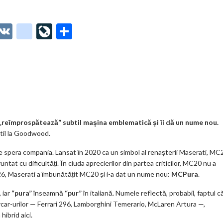
O
V
g
Li
P
t
K
o
ve
ar
o
o
Jo
ta
o
gl
ur
je
.
e_
n
az
co
b
al
ă
m
o
reîmprospătează” subtil mașina emblematică și îi dă un nume nou.
stil la Goodwood.
o
e spera compania. Lansat în 2020 ca un simbol al renașterii Maserati, MC
k
runtat cu dificultăți. În ciuda aprecierilor din partea criticilor, MC20 nu a
m
026, Maserati a îmbunătățit MC20 și i-a dat un nume nou:
MCPura
.
ar
 iar
“pura”
înseamnă
“pur”
în italiană. Numele reflectă, probabil, faptul c
ks
ercar-urilor — Ferrari 296, Lamborghini Temerario, McLaren Artura —,
hibrid aici.