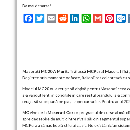
Da mai departe!
F
T
E
R
Li
W
G
Pi
ac
w
m
e
n
h
m
nt
u
e
itt
ai
d
ke
at
ai
er
l
b
er
l
di
dI
s
l
es
o
t
n
A
t
k
o
p
k
p
Maserati MC20 A Murit. Trăiască MCPura! Maserati își „
Deși trec prin momente nefaste, italienii tot celebrează cu 
Modelul
MC20
nu a reușit să obțină pentru Maserati ceea c
s-a vândut lent, în condițiile în care restul brandului s-a conf
reușit să se impună pe piața supercar-urilor. Pentru anul 2
MC
vine de la
Maserati Corse
, programul de curse al mărcii,
spre deosebire de mulți dintre rivalii săi din segmentul sup
MCPura a rămas fidelă stilului clasic. Nu există niciun sistem 