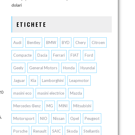
dolari
ETICHETE
Audi
Bentley
BMW
BYD
Chery
Citroen
Compacte
Dacia
Ferrari
FIAT
Ford
Geely
General Motors
Honda
Hyundai
Jaguar
Kia
Lamborghini
Leapmotor
20
masini eco
masini electrice
Mazda
Mercedes-Benz
MG
MINI
Mitsubishi
ă,
Motorsport
NIO
Nissan
Opel
Peugeot
Porsche
Renault
SAIC
Skoda
Stellantis