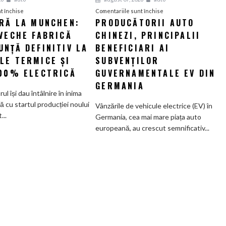
pentru
pentru
t închise
Comentariile sunt închise
ERĂ LA MUNCHEN:
PRODUCĂTORII AUTO
O
Producătorii
VECHE FABRICĂ
nouă
CHINEZI, PRINCIPALII
auto
eră
chinezi,
NȚĂ DEFINITIV LA
BENEFICIARI AI
la
principalii
LE TERMICE ȘI
SUBVENȚILOR
Munchen:
beneficiari
100% ELECTRICĂ
GUVERNAMENTALE EV DIN
Cea
ai
GERMANIA
mai
subvenților
orul își dau întâlnire în inima
veche
guvernamentale
ă cu startul producției noului
Vânzările de vehicule electrice (EV) în
fabrică
EV
..
Germania, cea mai mare piața auto
BMW
din
europeană, au crescut semnificativ...
renunță
Germania
definitiv
la
motoarele
termice
și
devine
100%
electrică