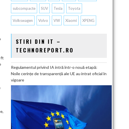
subcompacte
SUV
Tesla
Toyota
Volkswagen
Volvo
VW
Xiaomi
XPENG
o
STIRI DIN IT –
TECHNOREPORT.RO
-ft
e
Regulamentul privind IA intră într-o nouă etapă:
Noile cerințe de transparență ale UE au intrat oficial în
vigoare
e
e,