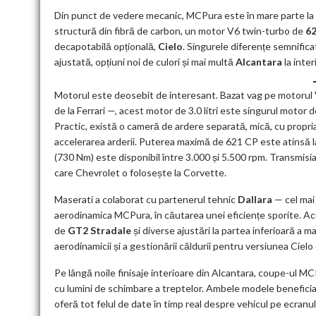
Din punct de vedere mecanic, MCPura este în mare parte la 
structură din fibră de carbon, un motor V6 twin-turbo de
62
decapotabilă opțională,
Cielo
. Singurele diferențe semnific
ajustată, opțiuni noi de culori și mai multă
Alcantara
la interi
Motorul este deosebit de interesant. Bazat vag pe motorul V
de la Ferrari —, acest motor de 3.0 litri este singurul motor 
Practic, există o cameră de ardere separată, mică, cu propria
accelerarea arderii. Puterea maximă de 621 CP este atinsă la
(730 Nm) este disponibil între 3.000 și 5.500 rpm. Transmisi
care Chevrolet o folosește la Corvette.
Maserati a colaborat cu partenerul tehnic
Dallara
— cel mai 
aerodinamica MCPura, în căutarea unei eficiențe sporite. Acu
de
GT2 Stradale
și diverse ajustări la partea inferioară a 
aerodinamicii și a gestionării căldurii pentru versiunea Cielo
Pe lângă noile finisaje interioare din Alcantara, coupe-ul MC
cu lumini de schimbare a treptelor. Ambele modele benefici
oferă tot felul de date în timp real despre vehicul pe ecranu