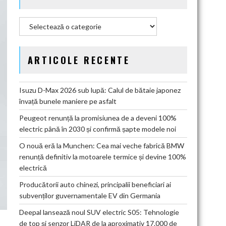
Categorii
ARTICOLE RECENTE
Isuzu D-Max 2026 sub lupă: Calul de bătaie japonez
învață bunele maniere pe asfalt
Peugeot renunță la promisiunea de a deveni 100%
electric până în 2030 și confirmă șapte modele noi
O nouă eră la Munchen: Cea mai veche fabrică BMW
renunță definitiv la motoarele termice și devine 100%
electrică
Producătorii auto chinezi, principalii beneficiari ai
subvenților guvernamentale EV din Germania
Deepal lansează noul SUV electric S05: Tehnologie
de top și senzor LiDAR de la aproximativ 17.000 de