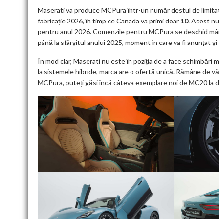
Maserati va produce MCPura într-un număr destul de limitat
fabricație 2026, în timp ce Canada va primi doar
10
. Acest n
pentru anul 2026. Comenzile pentru MCPura se deschid mâine,
până la sfârșitul anului 2025, moment în care va fi anunțat și 
În mod clar, Maserati nu este în poziția de a face schimbări
la sistemele hibride, marca are o ofertă unică. Rămâne de văz
MCPura, puteți găsi încă câteva exemplare noi de MC20 la de