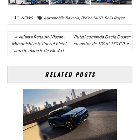
,
,
,
NEWS
Automobile Bavaria
BMW
MINI
Rolls Royce
NAVIGARE
Alianța Renault-Nissan-
Puteți comanda Dacia Duster
Mitsubishi este liderul pieței
cu motor de 130 și 150 CP
ÎN
auto în materie de vânzări
ARTICOLE
RELATED POSTS