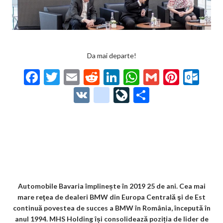
Da mai departe!
F
T
E
R
Li
W
G
Pi
O
ac
w
m
e
n
h
m
nt
ut
V
g
Li
P
e
itt
ai
d
ke
at
ai
er
lo
K
o
ve
ar
b
er
l
di
dI
s
l
es
o
o
Jo
ta
o
t
n
A
t
k.
gl
ur
je
o
p
co
e_
n
az
k
p
m
b
al
ă
o
Automobile Bavaria împlinește în 2019 25 de ani. Cea mai
mare reţea de dealeri BMW din Europa Centrală şi de Est
o
continuă povestea de succes a BMW în România, începută în
k
anul 1994. MHS Holding își consolidează poziția de lider de