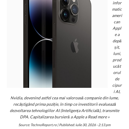
infor
matic
ameri
can
Appl
e a
depă
șit,
luni,
prod
ucăt
orul
de
cipur
i AI,
Nvidia, devenind astfel cea mai valoroasă companie din lume,
recâștigând prima poziție, în timp ce investitorii evaluează
dezvoltarea tehnologiilor AI (Inteligența Artificială), transmite
DPA. Capitalizarea bursieră a Apple a
Read more »
Source:
TechnoReport.ro
|
Published:
iulie 30, 2026 - 2:13 pm