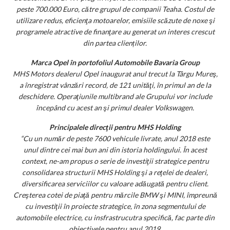
peste 700.000 Euro, către grupul de companii Teaha. Costul de
utilizare redus, eficienţa motoarelor, emisiile scăzute de noxe şi
programele atractive de finanţare au generat un interes crescut
din partea clienților.
Marca Opel în portofoliul Automobile Bavaria Group
MHS Motors dealerul Opel inaugurat anul trecut la Târgu Mureş,
a înregistrat vânzări record, de 121 unităţi, în primul an de la
deschidere. Operaţiunile multibrand ale Grupului vor include
începând cu acest an şi primul dealer Volkswagen.
Principalele direcţii pentru MHS Holding
“Cu un număr de peste 7600 vehicule livrate, anul 2018 este
unul dintre cei mai bun ani din istoria holdingului. În acest
context, ne-am propus o serie de investiţii strategice pentru
consolidarea structurii MHS Holding şi a reţelei de dealeri,
diversificarea serviciilor cu valoare adăugată pentru client.
Creşterea cotei de piaţă pentru mărcile BMW şi MINI, împreună
cu investiţii în proiecte strategice, în zona segmentului de
automobile electrice, cu insfrastrucutra specifică, fac parte din
obiectivele pentru anul 2019.