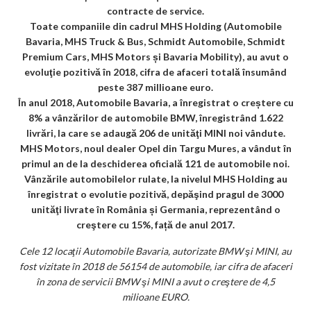
contracte de service.
Toate companiile din cadrul MHS Holding (Automobile
Bavaria, MHS Truck & Bus, Schmidt Automobile, Schmidt
Premium Cars, MHS Motors și Bavaria Mobility), au avut o
evoluţie pozitivă în 2018, cifra de afaceri totală însumând
peste 387 millioane euro.
În anul 2018, Automobile Bavaria, a înregistrat o creștere cu
8% a vânzărilor de automobile BMW, înregistrând 1.622
livrări, la care se adaugă 206 de unităţi MINI noi vândute.
MHS Motors, noul dealer Opel din Targu Mures, a vândut în
primul an de la deschiderea oficială 121 de automobile noi.
Vânzările automobilelor rulate, la nivelul MHS Holding au
înregistrat o evolutie pozitivă, depăşind pragul de 3000
unităţi livrate în România și Germania, reprezentând o
creştere cu 15%, față de anul 2017.
Cele 12 locaţii Automobile Bavaria, autorizate BMW şi MINI, au
fost vizitate în 2018 de 56154 de automobile, iar cifra de afaceri
în zona de servicii BMW şi MINI a avut o creştere de 4,5
milioane EURO.