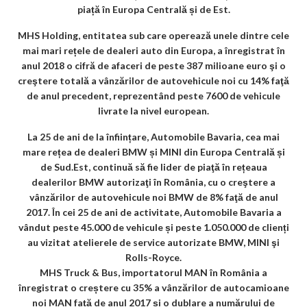
piață în Europa Centrală și de Est.
m
MHS Holding, entitatea sub care operează unele dintre cele
ar
mai mari rețele de dealeri auto din Europa, a înregistrat în
ks
anul 2018 o cifră de afaceri de peste 387 milioane euro şi o
creştere totală a vânzărilor de autovehicule noi cu 14% faţă
de anul precedent, reprezentând peste 7600 de vehicule
livrate la nivel european.
La 25 de ani de la înființare, Automobile Bavaria, cea mai
mare rețea de dealeri BMW și MINI din Europa Centrală și
de Sud.Est, continuă să fie lider de piaţă în rețeaua
dealerilor BMW autorizaţi în România, cu o creştere a
vânzărilor de autovehicule noi BMW de 8% faţă de anul
2017. În cei 25 de ani de activitate, Automobile Bavaria a
vândut peste 45.000 de vehicule și peste 1.050.000 de clienți
au vizitat atelierele de service autorizate BMW, MINI şi
Rolls-Royce.
MHS Truck & Bus, importatorul MAN în România a
înregistrat o creștere cu 35% a vânzărilor de autocamioane
noi MAN față de anul 2017 și o dublare a numărului de