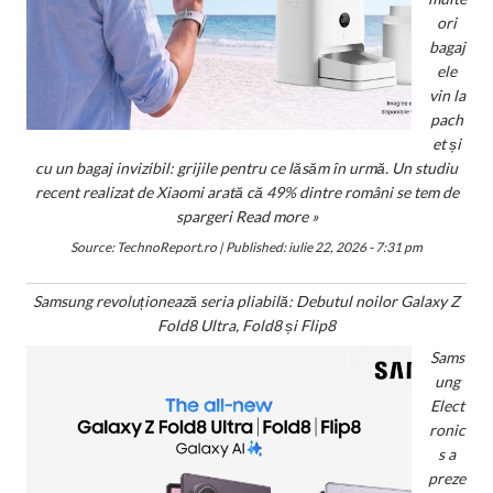
ori
bagaj
ele
vin la
pach
et și
cu un bagaj invizibil: grijile pentru ce lăsăm în urmă. Un studiu
recent realizat de Xiaomi arată că 49% dintre români se tem de
spargeri
Read more »
Source:
TechnoReport.ro
|
Published:
iulie 22, 2026 - 7:31 pm
Samsung revoluționează seria pliabilă: Debutul noilor Galaxy Z
Fold8 Ultra, Fold8 și Flip8
Sams
ung
Elect
ronic
s a
preze