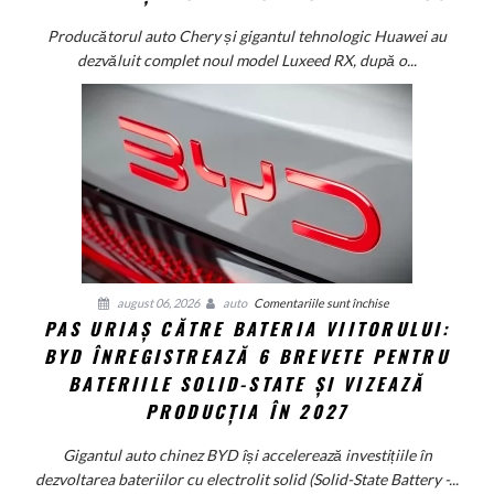
au
creat
Producătorul auto Chery și gigantul tehnologic Huawei au
un
dezvăluit complet noul model Luxeed RX, după o...
SUV
electric
de
585
CP
care
arată
ca
un
Ferrari
pentru
august 06, 2026
auto
Comentariile sunt închise
PAS URIAȘ CĂTRE BATERIA VIITORULUI:
și
Pas
poartă
BYD ÎNREGISTREAZĂ 6 BREVETE PENTRU
uriaș
un
către
BATERIILE SOLID-STATE ȘI VIZEAZĂ
nume
bateria
PRODUCȚIA ÎN 2027
de
viitorului:
Lexus
BYD
Gigantul auto chinez BYD își accelerează investițiile în
înregistrează
dezvoltarea bateriilor cu electrolit solid (Solid-State Battery -...