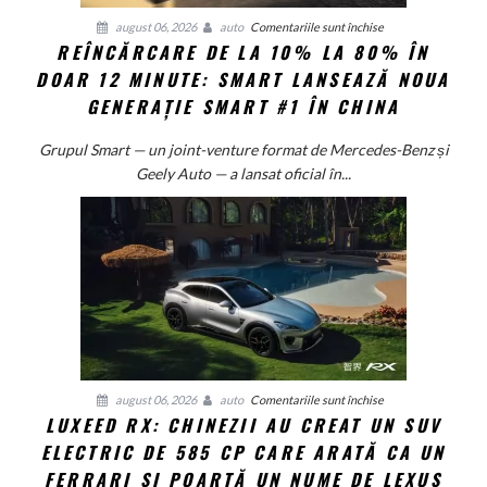
pentru
august 06, 2026
auto
Comentariile sunt închise
REÎNCĂRCARE DE LA 10% LA 80% ÎN
Reîncărcare
DOAR 12 MINUTE: SMART LANSEAZĂ NOUA
de
la
GENERAȚIE SMART #1 ÎN CHINA
10%
la
Grupul Smart — un joint-venture format de Mercedes-Benz și
80%
Geely Auto — a lansat oficial în...
în
doar
12
minute:
Smart
lansează
noua
generație
Smart
pentru
august 06, 2026
auto
Comentariile sunt închise
#1
LUXEED RX: CHINEZII AU CREAT UN SUV
Luxeed
în
ELECTRIC DE 585 CP CARE ARATĂ CA UN
RX:
China
Chinezii
FERRARI ȘI POARTĂ UN NUME DE LEXUS