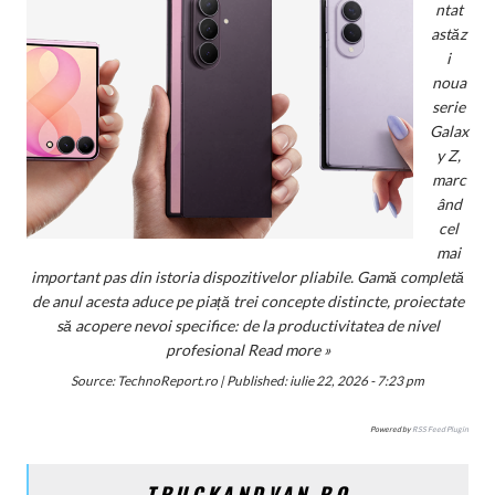
ntat
astăz
i
noua
serie
Galax
y Z,
marc
ând
cel
mai
important pas din istoria dispozitivelor pliabile. Gamă completă
de anul acesta aduce pe piață trei concepte distincte, proiectate
să acopere nevoi specifice: de la productivitatea de nivel
profesional
Read more »
Source:
TechnoReport.ro
|
Published:
iulie 22, 2026 - 7:23 pm
Powered by
RSS Feed Plugin
TRUCKANDVAN.RO