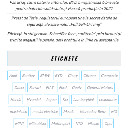
Pas uriaș către bateria viitorului: BYD înregistrează 6 brevete
pentru bateriile solid-state și vizează producția în 2027
Presat de Tesla, regulatorul european ține la secret datele de
siguranță ale sistemului „Full Self-Driving”
Eficiență în stil german: Schaeffler face „curățenie” prin birouri și
trimite angajații la pensie, deși profitul e în linie cu așteptările
ETICHETE
Audi
Bentley
BMW
BYD
Chery
Citroen
Compacte
Dacia
Ferrari
FIAT
Ford
Geely
General Motors
Honda
Hyundai
Jaguar
Kia
Lamborghini
Leapmotor
masini eco
masini electrice
Mazda
Mercedes-Benz
MG
MINI
Mitsubishi
Motorsport
NIO
Nissan
Opel