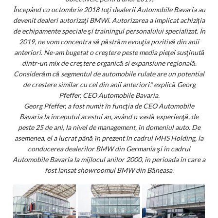
Începând cu octombrie 2018 toţi dealerii Automobile Bavaria au
devenit dealeri autorizaţi BMWi. Autorizarea a implicat achiziţia
de echipamente speciale şi trainingul personalului specializat. În
2019, ne vom concentra să păstrăm evouţia pozitivă din anii
anteriori. Ne-am bugetat o creştere peste media pieţei susţinută
dintr-un mix de creştere organică si expansiune regională.
Considerăm că segmentul de automobile rulate are un potential
de crestere similar cu cel din anii anteriori.” explică Georg
Pfeffer, CEO Automobile Bavaria.
Georg Pfeffer, a fost numit în funcţia de CEO Automobile
Bavaria la începutul acestui an, având o vastă experienţă, de
peste 25 de ani, la nivel de management, în domeniul auto. De
asemenea, el a lucrat până în prezent în cadrul MHS Holding, la
conducerea dealerilor BMW din Germania şi în cadrul
Automobile Bavaria la mijlocul anilor 2000, în perioada în care a
fost lansat showroomul BMW din Băneasa.