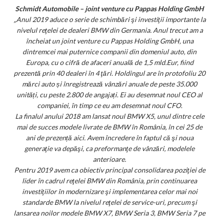
Schmidt Automobile – joint venture cu Pappas Holding GmbH
„Anul 2019 aduce o serie de schimbări şi investiţii importante la
nivelul reţelei de dealeri BMW din Germania. Anul trecut am a
încheiat un joint venture cu Pappas Holding GmbH, una
dintremcei mai puternice companii din domeniul auto, din
Europa, cu o cifră de afaceri anuală de 1,5 mld.Eur, fiind
prezentă prin 40 dealeri în 4 ţări. Holdingul are în protofoliu 20
mărci auto și înregistrează vânzări anuale de peste 35.000
unități, cu peste 2.800 de angajați. Ei au desemnat noul CEO al
companiei, în timp ce eu am desemnat noul CFO.
La finalul anului 2018 am lansat noul BMW X5, unul dintre cele
mai de succes modele livrate de BMW în România, în cei 25 de
ani de prezență aici. Avem încredere în faptul că şi noua
generaţie va depăşi, ca preformanţe de vânzări, modelele
anterioare.
Pentru 2019 avem ca obiectiv principal consolidarea poziţiei de
lider în cadrul reţelei BMW din România, prin continuarea
investiţiilor în modernizare şi implementarea celor mai noi
standarde BMW la nivelul reţelei de service-uri, precum şi
lansarea noilor modele BMW X7, BMW Seria 3, BMW Seria 7 pe