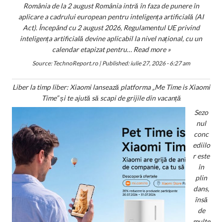
România de la 2 august România intră în faza de punere în
aplicare a cadrului european pentru inteligența artificială (AI
Act). Începând cu 2 august 2026, Regulamentul UE privind
inteligența artificială devine aplicabil la nivel național, cu un
calendar etapizat pentru…
Read more »
Source:
TechnoReport.ro
|
Published:
iulie 27, 2026 - 6:27 am
Liber la timp liber: Xiaomi lansează platforma „Me Time is Xiaomi
Time” și te ajută să scapi de grijile din vacanță
Sezo
nul
conc
ediilo
r este
în
plin
dans,
însă
de
multe