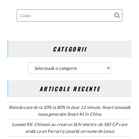
6
brevete
pentru
bateriile
solid-
state
și
CATEGORII
vizează
producția
în
Categorii
2027
ARTICOLE RECENTE
Reîncărcare de la 10% la 80% în doar 12 minute: Smart lansează
noua generație Smart #1 în China
Luxeed RX: Chinezii au creat un SUV electric de 585 CP care
arată ca un Ferrari și poartă un nume de Lexus