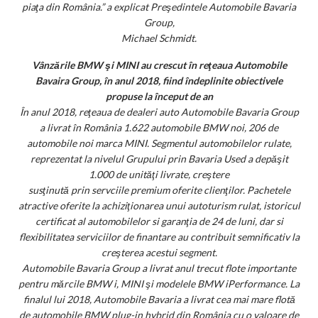
piaţa din România.” a explicat Preşedintele Automobile Bavaria
Group,
Michael Schmidt.
Vânzările BMW şi MINI au crescut în reţeaua Automobile
Bavaira Group, în anul 2018, fiind îndeplinite obiectivele
propuse la început de an
În anul 2018, reţeaua de dealeri auto Automobile Bavaria Group
a livrat în România 1.622 automobile BMW noi, 206 de
automobile noi marca MINI. Segmentul automobilelor rulate,
reprezentat la nivelul Grupului prin Bavaria Used a depăşit
1.000 de unităţi livrate, creştere
susţinută prin servciile premium oferite clienţilor. Pachetele
atractive oferite la achiziţionarea unui autoturism rulat, istoricul
certificat al automobilelor si garanţia de 24 de luni, dar si
flexibilitatea serviciilor de finantare au contribuit semnificativ la
creşterea acestui segment.
Automobile Bavaria Group a livrat anul trecut flote importante
pentru mărcile BMW i, MINI şi modelele BMW iPerformance. La
finalul lui 2018, Automobile Bavaria a livrat cea mai mare flotă
de automobile BMW plug-in hybrid din România cu o valoare de