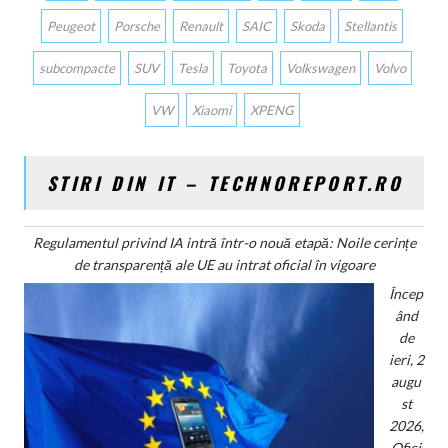
Peugeot
Porsche
Renault
SAIC
Skoda
Stellantis
subcompacte
SUV
Tesla
Toyota
Volkswagen
Volvo
VW
Xiaomi
XPENG
STIRI DIN IT – TECHNOREPORT.RO
Regulamentul privind IA intră într-o nouă etapă: Noile cerințe
de transparență ale UE au intrat oficial în vigoare
Încep
ând
de
ieri, 2
augu
st
2026,
Ofici