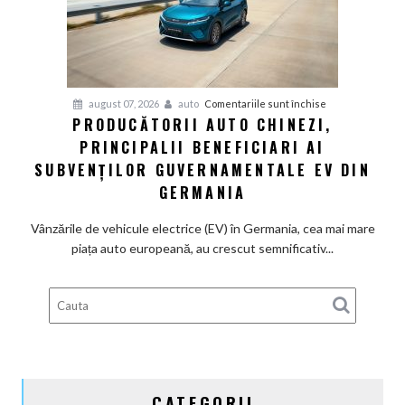
definitiv
la
motoarele
termice
și
pentru
august 07, 2026
auto
Comentariile sunt închise
devine
PRODUCĂTORII AUTO CHINEZI,
Producătorii
100%
PRINCIPALII BENEFICIARI AI
auto
electrică
chinezi,
SUBVENȚILOR GUVERNAMENTALE EV DIN
principalii
GERMANIA
beneficiari
ai
Vânzările de vehicule electrice (EV) în Germania, cea mai mare
subvenților
piața auto europeană, au crescut semnificativ...
guvernamentale
EV
din
Germania
CATEGORII