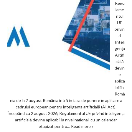
Regu
lame
ntul
UE
privin
d
Inteli
gența
Artifi
cială
devin
e
aplica
bil în
Româ
nia de la 2 august România intră în faza de punere în aplicare a
cadrului european pentru inteligența artificială (AI Act).
Începând cu 2 august 2026, Regulamentul UE privind inteligența
artificială devine aplicabil la nivel național, cu un calendar
etapizat pentru…
Read more »