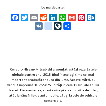
Da mai departe!
F
T
E
R
Li
W
G
Pi
O
ac
w
m
e
n
h
m
nt
ut
V
g
Li
P
e
itt
ai
d
ke
at
ai
er
lo
K
o
ve
ar
b
er
l
di
dI
s
l
es
o
o
Jo
ta
o
t
n
A
t
k.
gl
ur
je
o
p
co
e_
n
az
k
p
m
b
al
ă
o
Renault-Nissan-Mitsubishi a anunțat astăzi rezultatele
globale pentru anul 2018, fiind în același timp cel mai
o
important producător auto din lume. Aceste mărci, au
k
vândut împreună 10.756.875 unități în cele 12 luni ale anului
trecut. De asemenea, alianța și-a păstrat poziția de lider,
m
atât la vânzările de automobile, cât și la cele de vehicule
ar
comerciale.