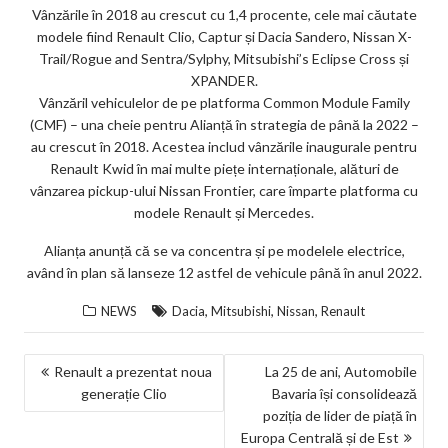
ks
Vânzările în 2018 au crescut cu 1,4 procente, cele mai căutate
modele fiind Renault Clio, Captur și Dacia Sandero, Nissan X-
Trail/Rogue and Sentra/Sylphy, Mitsubishi’s Eclipse Cross și
XPANDER.
Vânzăril vehiculelor de pe platforma Common Module Family
(CMF) – una cheie pentru Alianță în strategia de până la 2022 –
au crescut în 2018. Acestea includ vânzările inaugurale pentru
Renault Kwid în mai multe piețe internaționale, alături de
vânzarea pickup-ului Nissan Frontier, care împarte platforma cu
modele Renault și Mercedes.
Alianța anunță că se va concentra și pe modelele electrice,
având în plan să lanseze 12 astfel de vehicule până în anul 2022.
,
,
,
NEWS
Dacia
Mitsubishi
Nissan
Renault
NAVIGARE
Renault a prezentat noua
La 25 de ani, Automobile
generație Clio
Bavaria își consolidează
ÎN
poziția de lider de piață în
ARTICOLE
Europa Centrală și de Est