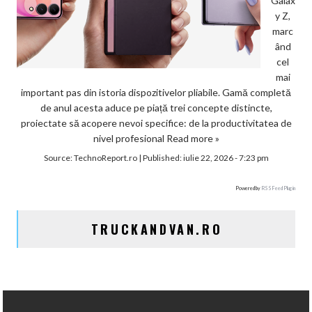
Galax
y Z,
marc
ând
cel
mai
important pas din istoria dispozitivelor pliabile. Gamă completă
de anul acesta aduce pe piață trei concepte distincte,
proiectate să acopere nevoi specifice: de la productivitatea de
nivel profesional
Read more »
Source:
TechnoReport.ro
|
Published:
iulie 22, 2026 - 7:23 pm
Powered by
RSS Feed Plugin
TRUCKANDVAN.RO