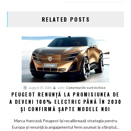
RELATED POSTS
pentru
august 07, 2026
auto
Comentariile sunt închise
PEUGEOT RENUNȚĂ LA PROMISIUNEA DE
Peugeot
A DEVENI 100% ELECTRIC PÂNĂ ÎN 2030
renunță
la
ȘI CONFIRMĂ ȘAPTE MODELE NOI
promisiunea
de
Marca franceză Peugeot își recalibrează strategia pentru
a
Europa și renunță la angajamentul ferm asumat la sfârșitul...