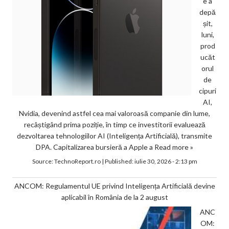
e a
depă
șit,
luni,
prod
ucăt
orul
de
cipuri
AI,
Nvidia, devenind astfel cea mai valoroasă companie din lume,
recâștigând prima poziție, în timp ce investitorii evaluează
dezvoltarea tehnologiilor AI (Inteligența Artificială), transmite
DPA. Capitalizarea bursieră a Apple a
Read more »
Source:
TechnoReport.ro
|
Published:
iulie 30, 2026 - 2:13 pm
ANCOM: Regulamentul UE privind Inteligența Artificială devine
aplicabil în România de la 2 august
ANC
OM: