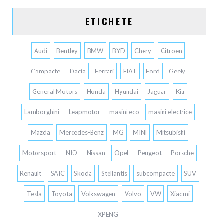
ETICHETE
Audi
Bentley
BMW
BYD
Chery
Citroen
Compacte
Dacia
Ferrari
FIAT
Ford
Geely
General Motors
Honda
Hyundai
Jaguar
Kia
Lamborghini
Leapmotor
masini eco
masini electrice
Mazda
Mercedes-Benz
MG
MINI
Mitsubishi
Motorsport
NIO
Nissan
Opel
Peugeot
Porsche
Renault
SAIC
Skoda
Stellantis
subcompacte
SUV
Tesla
Toyota
Volkswagen
Volvo
VW
Xiaomi
XPENG