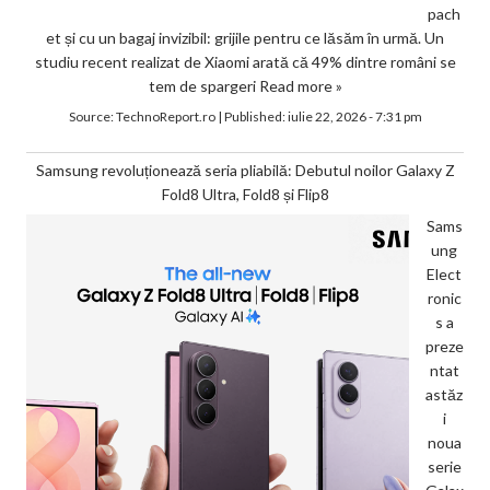
pach
et și cu un bagaj invizibil: grijile pentru ce lăsăm în urmă. Un
studiu recent realizat de Xiaomi arată că 49% dintre români se
tem de spargeri
Read more »
Source:
TechnoReport.ro
|
Published:
iulie 22, 2026 - 7:31 pm
Samsung revoluționează seria pliabilă: Debutul noilor Galaxy Z
Fold8 Ultra, Fold8 și Flip8
Sams
ung
Elect
ronic
s a
preze
ntat
astăz
i
noua
serie