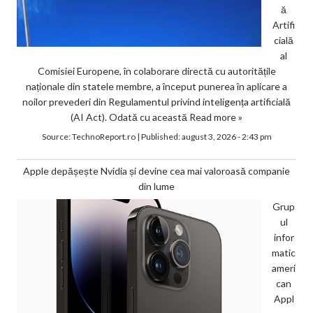
ă
Artifi
cială
al
Comisiei Europene, în colaborare directă cu autoritățile
naționale din statele membre, a început punerea în aplicare a
noilor prevederi din Regulamentul privind inteligența artificială
(AI Act). Odată cu această
Read more »
Source:
TechnoReport.ro
|
Published:
august 3, 2026 - 2:43 pm
Apple depășește Nvidia și devine cea mai valoroasă companie
din lume
Grup
ul
infor
matic
ameri
can
Appl