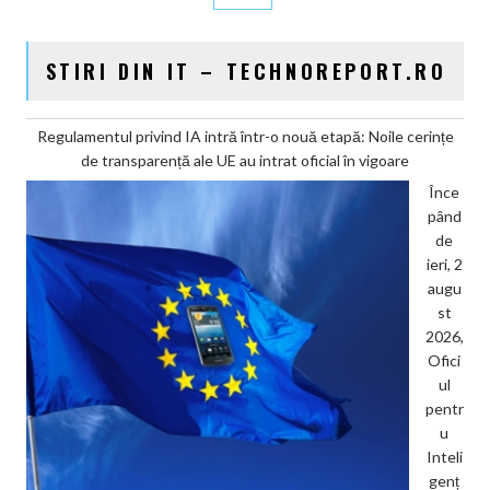
STIRI DIN IT – TECHNOREPORT.RO
Regulamentul privind IA intră într-o nouă etapă: Noile cerințe
de transparență ale UE au intrat oficial în vigoare
Înce
pând
de
ieri, 2
augu
st
2026,
Ofici
ul
pentr
u
Inteli
genț