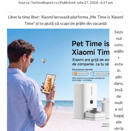
Source:
TechnoReport.ro
|
Published:
iulie 27, 2026 - 6:27 am
Liber la timp liber: Xiaomi lansează platforma „Me Time is Xiaomi
Time” și te ajută să scapi de grijile din vacanță
Sezo
nul
conc
ediilo
r
este
în
plin
dans,
însă
de
mult
e ori
bagaj
ele
vin la