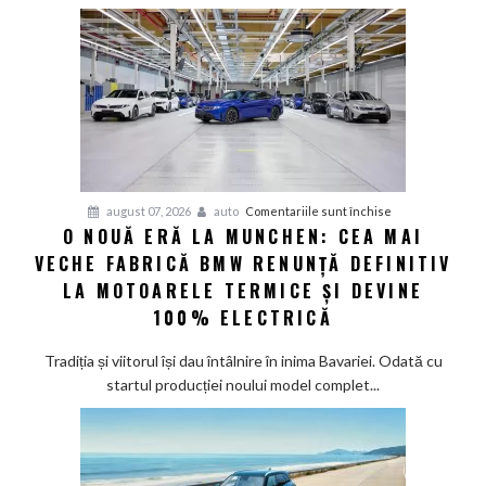
deveni
100%
electric
până
în
2030
și
confirmă
șapte
pentru
august 07, 2026
auto
Comentariile sunt închise
modele
O NOUĂ ERĂ LA MUNCHEN: CEA MAI
O
noi
VECHE FABRICĂ BMW RENUNȚĂ DEFINITIV
nouă
eră
LA MOTOARELE TERMICE ȘI DEVINE
la
100% ELECTRICĂ
Munchen:
Cea
Tradiția și viitorul își dau întâlnire în inima Bavariei. Odată cu
mai
startul producției noului model complet...
veche
fabrică
BMW
renunță