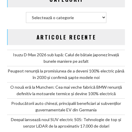
Categorii
ARTICOLE RECENTE
Isuzu D-Max 2026 sub lupă: Calul de bătaie japonez învață
bunele maniere pe asfalt
Peugeot renunță la promisiunea de a deveni 100% electric până
în 2030 și confirmă șapte modele noi
O nouă eră la Munchen: Cea mai veche fabrică BMW renunță
definitiv la motoarele termice și devine 100% electrică
Producătorii auto chinezi, principalii beneficiari ai subvenților
guvernamentale EV din Germania
Deepal lansează noul SUV electric S05: Tehnologie de top și
senzor LiDAR de la aproximativ 17.000 de dolari