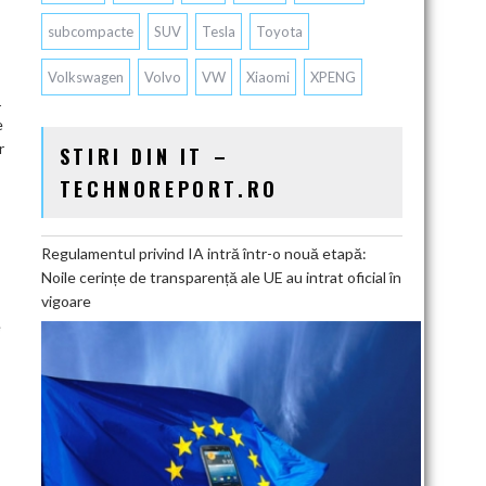
subcompacte
SUV
Tesla
Toyota
Volkswagen
Volvo
VW
Xiaomi
XPENG
1
e
r
STIRI DIN IT –
TECHNOREPORT.RO
Regulamentul privind IA intră într-o nouă etapă:
Noile cerințe de transparență ale UE au intrat oficial în
vigoare
e