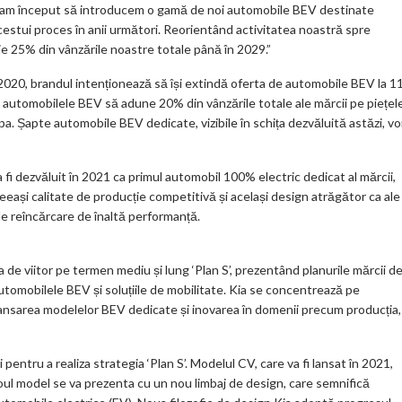
i, am început să introducem o gamă de noi automobile BEV destinate
cestui proces în anii următori. Reorientând activitatea noastră spre
e 25% din vânzările noastre totale până în 2029.”
 2020, brandul intenționează să își extindă oferta de automobile BEV la 1
 automobilele BEV să adune 20% din vânzările totale ale mărcii pe piețel
a. Șapte automobile BEV dedicate, vizibile în schița dezvăluită astăzi, vo
i dezvăluit în 2021 ca primul automobil 100% electric dedicat al mărcii,
ceeași calitate de producție competitivă și același design atrăgător ca ale
de reîncărcare de înaltă performanță.
ia de viitor pe termen mediu și lung ‘Plan S’, prezentând planurile mărcii d
 automobilele BEV și soluțiile de mobilitate. Kia se concentrează pe
n lansarea modelelor BEV dedicate și inovarea în domenii precum producția,
 pentru a realiza strategia ‘Plan S’. Modelul CV, care va fi lansat în 2021,
 Noul model se va prezenta cu un nou limbaj de design, care semnifică