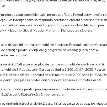
automobile electrice (EV). Noua filozofie de design Kia adoptă progresul,
nte.
și producție a automobilelor sale, pentru a reflecta în mod activ nevoile to
ucției. Kia intenționează să răspundă cererilor pieței auto, oferind tipuri d
entrele urbane, călătoriilor lungi și conducerii sportive. Mai mult, prin
-GMP – Electric-Global Modular Platform), Kia va putea să ofere
 sale de vânzări pentru automobilele electrice. Brandul explorează crear
de achiziție pentru clienți, dar și programe de leasing și închiriere a
eriile ‘second-life’.
serviciilor ‘after service’ globale pentru automobilele electrice. Kia își
tomobilele EV dedicate în Coreea de Sud la 1.200 până în 2030. Pe alte
a 600 până la sfârșitul acestui an și la mai mult de 2.000 până în 2023. De
e pentru pregătirea profesioniștilor în întreținerea automobilelor EV.
ca o pre-condiție pentru popularizarea automobilelor electrice și continu
nătăți accesibilitatea încărcării pentru șoferi.
rea unei infrastructuri de încărcare. Inițial, aceasta se va baza pe rețeaua