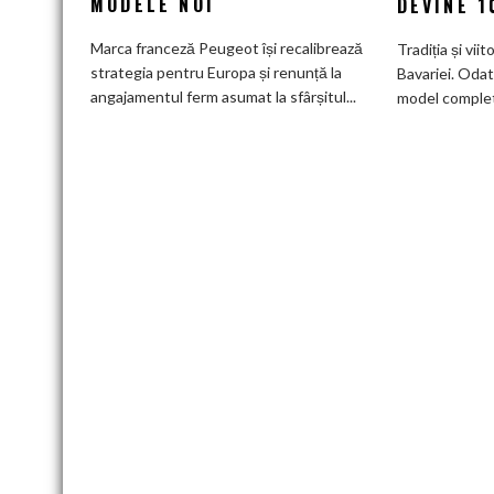
MODELE NOI
DEVINE 
a
deveni
Marca franceză Peugeot își recalibrează
Tradiția și viit
100%
strategia pentru Europa și renunță la
Bavariei. Odat
electric
angajamentul ferm asumat la sfârșitul...
model complet.
până
în
2030
și
confirmă
șapte
modele
noi