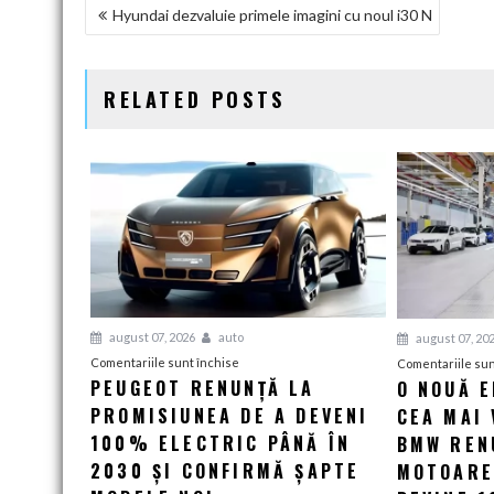
NAVIGARE
Hyundai dezvaluie primele imagini cu noul i30 N
ÎN
ARTICOLE
RELATED POSTS
august 07, 2026
auto
august 07, 20
pentru
Comentariile sunt închise
Comentariile sun
PEUGEOT RENUNȚĂ LA
O NOUĂ 
Peugeot
PROMISIUNEA DE A DEVENI
renunță
CEA MAI 
la
100% ELECTRIC PÂNĂ ÎN
BMW RENU
promisiunea
2030 ȘI CONFIRMĂ ȘAPTE
MOTOARE
de