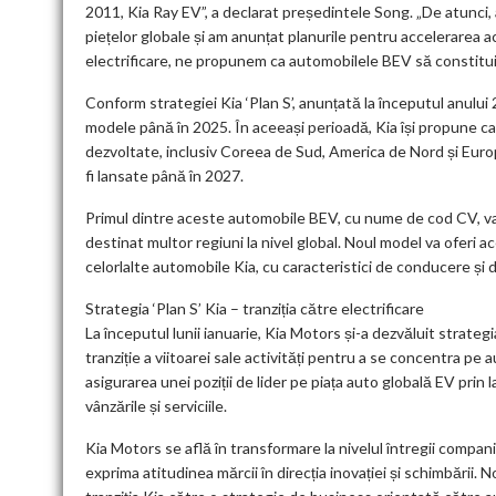
2011, Kia Ray EV”, a declarat președintele Song. „De atunc
piețelor globale și am anunțat planurile pentru accelerarea a
electrificare, ne propunem ca automobilele BEV să constitui
Conform strategiei Kia ‘Plan S’, anunțată la începutul anului
modele până în 2025. În aceeași perioadă, Kia își propune ca
dezvoltate, inclusiv Coreea de Sud, America de Nord și Europ
fi lansate până în 2027.
Primul dintre aceste automobile BEV, cu nume de cod CV, va f
destinat multor regiuni la nivel global. Noul model va oferi a
celorlalte automobile Kia, cu caracteristici de conducere și 
Strategia ‘Plan S’ Kia – tranziția către electrificare
La începutul lunii ianuarie, Kia Motors și-a dezvăluit strateg
tranziție a viitoarei sale activități pentru a se concentra pe
asigurarea unei poziții de lider pe piața auto globală EV pri
vânzările și serviciile.
Kia Motors se află în transformare la nivelul întregii companii
exprima atitudinea mărcii în direcția inovației și schimbării.