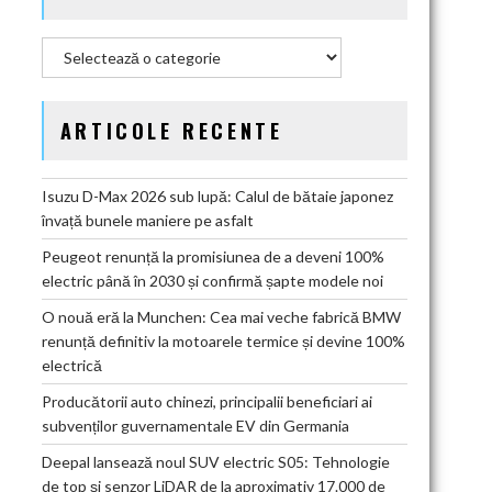
Categorii
ARTICOLE RECENTE
Isuzu D-Max 2026 sub lupă: Calul de bătaie japonez
învață bunele maniere pe asfalt
Peugeot renunță la promisiunea de a deveni 100%
electric până în 2030 și confirmă șapte modele noi
O nouă eră la Munchen: Cea mai veche fabrică BMW
renunță definitiv la motoarele termice și devine 100%
electrică
Producătorii auto chinezi, principalii beneficiari ai
subvenților guvernamentale EV din Germania
Deepal lansează noul SUV electric S05: Tehnologie
de top și senzor LiDAR de la aproximativ 17.000 de