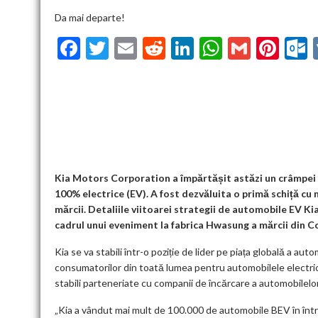
Da mai departe!
F
T
E
R
Li
W
G
Pi
ac
w
m
e
n
h
m
nt
u
e
itt
ai
d
ke
at
ai
er
l
b
er
l
di
dI
s
l
es
o
t
n
A
t
k
o
p
k
p
Kia Motors Corporation a împărtășit astăzi un crâmpei d
100% electrice (EV). A fost dezvăluita o primă schiță cu 
mărcii. Detaliile viitoarei strategii de automobile EV K
cadrul unui eveniment la fabrica Hwasung a mărcii din C
Kia se va stabili într-o poziție de lider pe piața globală a au
consumatorilor din toată lumea pentru automobilele electric
stabili parteneriate cu companii de încărcare a automobilelor
„Kia a vândut mai mult de 100.000 de automobile BEV în într