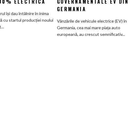
100% ELECTRICĂ
GUVERNAMENTALE EV DIN
Cea
ai
GERMANIA
mai
subvenților
orul își dau întâlnire în inima
veche
guvernamentale
ă cu startul producției noului
Vânzările de vehicule electrice (EV) în
fabrică
EV
..
Germania, cea mai mare piața auto
BMW
din
europeană, au crescut semnificativ...
renunță
Germania
definitiv
la
motoarele
termice
și
devine
100%
electrică