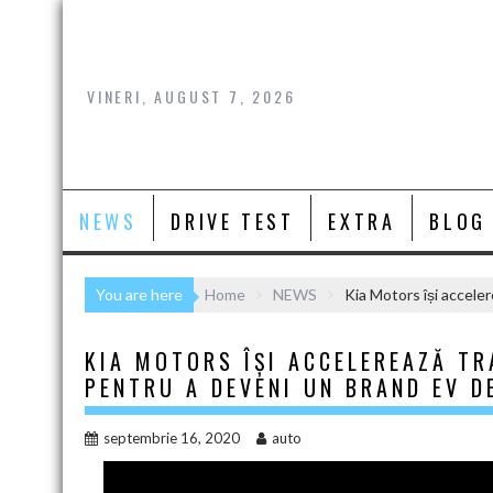
Skip
to
content
VINERI, AUGUST 7, 2026
NEWS
DRIVE TEST
EXTRA
BLOG
You are here
Home
NEWS
Kia Motors își accele
KIA MOTORS ÎȘI ACCELEREAZĂ T
PENTRU A DEVENI UN BRAND EV D
septembrie 16, 2020
auto