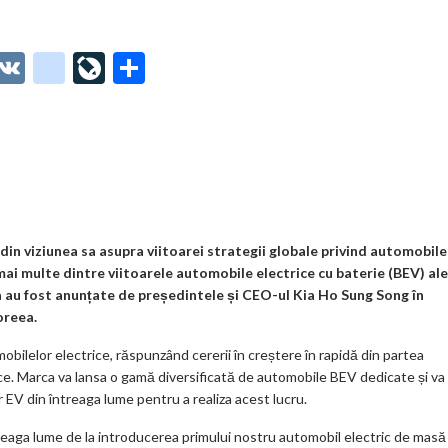
O
V
g
Li
P
t
K
o
ve
ar
o
o
Jo
ta
o
gl
ur
je
.
e_
n
az
co
b
al
ă
m
o
in viziunea sa asupra viitoarei strategii globale privind automobile
mai multe dintre viitoarele automobile electrice cu baterie (BEV) ale
o
ia au fost anunțate de președintele și CEO-ul Kia Ho Sung Song în
k
oreea.
m
tomobilelor electrice, răspunzând cererii în creștere în rapidă din partea
e. Marca va lansa o gamă diversificată de automobile BEV dedicate și va
ar
 EV din întreaga lume pentru a realiza acest lucru.
ks
eaga lume de la introducerea primului nostru automobil electric de masă 