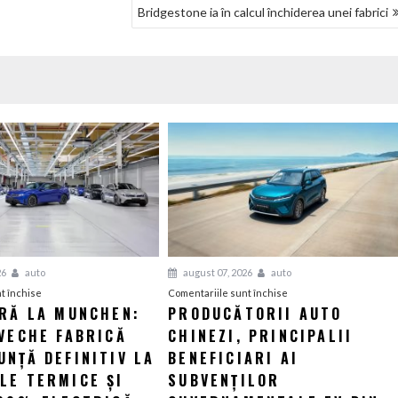
Bridgestone ia în calcul închiderea unei fabrici
26
auto
august 07, 2026
auto
pentru
pentru
t închise
Comentariile sunt închise
ERĂ LA MUNCHEN:
PRODUCĂTORII AUTO
O
Producătorii
VECHE FABRICĂ
nouă
CHINEZI, PRINCIPALII
auto
eră
chinezi,
NȚĂ DEFINITIV LA
BENEFICIARI AI
la
principalii
LE TERMICE ȘI
SUBVENȚILOR
Munchen:
beneficiari