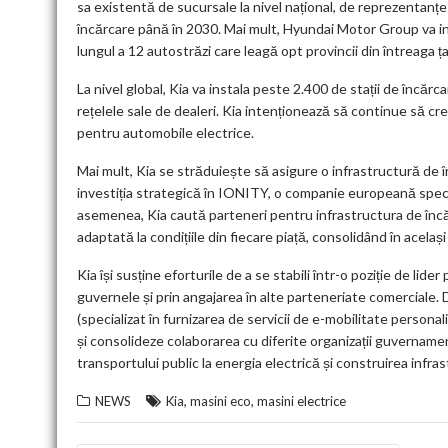
sa existentă de sucursale la nivel național, de reprezentanțe
încărcare până în 2030. Mai mult, Hyundai Motor Group va ins
lungul a 12 autostrăzi care leagă opt provincii din întreaga ța
La nivel global, Kia va instala peste 2.400 de stații de încăr
rețelele sale de dealeri. Kia intenționează să continue să cr
pentru automobile electrice.
Mai mult, Kia se străduiește să asigure o infrastructură de î
investiția strategică în IONITY, o companie europeană speci
asemenea, Kia caută parteneri pentru infrastructura de încărc
adaptată la condițiile din fiecare piață, consolidând în acela
Kia își susține eforturile de a se stabili într-o poziție de lid
guvernele și prin angajarea în alte parteneriate comerciale. D
(specializat în furnizarea de servicii de e-mobilitate person
și consolideze colaborarea cu diferite organizații guvername
transportului public la energia electrică și construirea infra
,
,
NEWS
Kia
masini eco
masini electrice