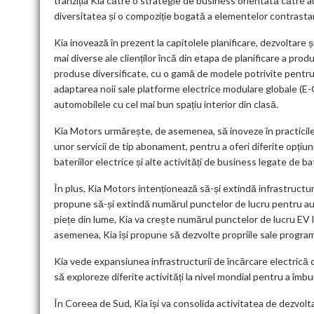
tranziția Kia către o strategie de business orientată către 
diversitatea și o compoziție bogată a elementelor contrasta
Kia inovează în prezent la capitolele planificare, dezvoltare 
mai diverse ale clienților încă din etapa de planificare a prod
produse diversificate, cu o gamă de modele potrivite pentru c
adaptarea noii sale platforme electrice modulare globale (E
automobilele cu cel mai bun spațiu interior din clasă.
Kia Motors urmărește, de asemenea, să inoveze în practicile
unor servicii de tip abonament, pentru a oferi diferite opțiuni 
bateriilor electrice și alte activități de business legate de bat
În plus, Kia Motors intenționează să-și extindă infrastructura 
propune să-și extindă numărul punctelor de lucru pentru au
piețe din lume, Kia va crește numărul punctelor de lucru EV l
asemenea, Kia își propune să dezvolte propriile sale program
Kia vede expansiunea infrastructurii de încărcare electrică 
să exploreze diferite activități la nivel mondial pentru a îmbu
În Coreea de Sud, Kia își va consolida activitatea de dezvolta