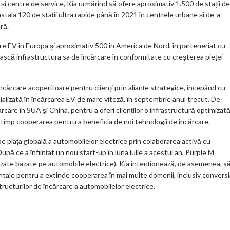
 și centre de service, Kia urmărind să ofere aproximativ 1.500 de stații de
tala 120 de stații ultra rapide până în 2021 în centrele urbane și de-a
ră.
care EV în Europa și aproximativ 500 în America de Nord, în parteneriat cu
ească infrastructura sa de încărcare în conformitate cu creșterea pieței
ncărcare acoperitoare pentru clienți prin alianțe strategice, începând cu
alizată în încărcarea EV de mare viteză, în septembrie anul trecut. De
are în SUA și China, pentru a oferi clienților o infrastructură optimizată
și timp cooperarea pentru a beneficia de noi tehnologii de încărcare.
er pe piața globală a automobilelor electrice prin colaborarea activă cu
upă ce a înființat un nou start-up în luna iulie a acestui an, Purple M
alizate bazate pe automobile electrice), Kia intenționează, de asemenea, s
ntale pentru a extinde cooperarea în mai multe domenii, inclusiv conversi
structurilor de încărcare a automobilelor electrice.