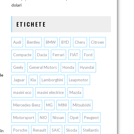
dolari
ETICHETE
Audi
Bentley
BMW
BYD
Chery
Citroen
Compacte
Dacia
Ferrari
FIAT
Ford
Geely
General Motors
Honda
Hyundai
le
Jaguar
Kia
Lamborghini
Leapmotor
masini eco
masini electrice
Mazda
Mercedes-Benz
MG
MINI
Mitsubishi
Motorsport
NIO
Nissan
Opel
Peugeot
Porsche
Renault
SAIC
Skoda
Stellantis
în