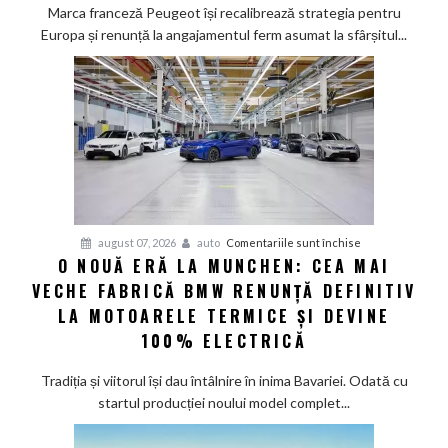
de
Marca franceză Peugeot își recalibrează strategia pentru
a
Europa și renunță la angajamentul ferm asumat la sfârșitul...
deveni
100%
electric
până
în
2030
și
confirmă
șapte
pentru
august 07, 2026
auto
Comentariile sunt închise
modele
O NOUĂ ERĂ LA MUNCHEN: CEA MAI
O
noi
VECHE FABRICĂ BMW RENUNȚĂ DEFINITIV
nouă
eră
LA MOTOARELE TERMICE ȘI DEVINE
la
100% ELECTRICĂ
Munchen:
Cea
Tradiția și viitorul își dau întâlnire în inima Bavariei. Odată cu
mai
startul producției noului model complet...
veche
fabrică