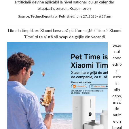
artificială devine aplicabil la nivel național, cu un calendar
etapizat pentru…
Read more »
Source:
TechnoReport.ro
|
Published:
iulie 27, 2026 - 6:27 am
Liber la timp liber: Xiaomi lansează platforma „Me Time is Xiaomi
Time” și te ajută să scapi de grijile din vacanță
Sezo
nul
conc
ediilo
r
este
în
plin
dans,
însă
de
mult
e ori
bagaj