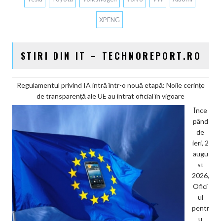
XPENG
STIRI DIN IT – TECHNOREPORT.RO
Regulamentul privind IA intră într-o nouă etapă: Noile cerințe
de transparență ale UE au intrat oficial în vigoare
Înce
pând
de
ieri, 2
augu
st
2026,
Ofici
ul
pentr
u