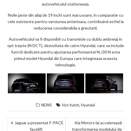
autovehiculul stationeaza.
Noile jante din aliaj de 19 inchi sunt mai usoare, in comparatie cu
cele existente pentru versiunea anterioara, contribuind astfel la
reducerea considerabila a greutatii.
Autovehiculul va fi disponibil cu transmisie cu dublu ambreiaj in
opt trepte (N DCT), dezvoltata de catre Hyundai, care va include
functii dedicate pentru ajustarea performantei N. i30 N este
primul model Hyundai din Europa care integreaza aceasta
tehnologie.
,
NEWS
Hot-hatch
Hyundai
NAVIGARE
Jaguar a prezentat F-PACE
Kia Motors își accelerează
facelift
transformarea modelului de