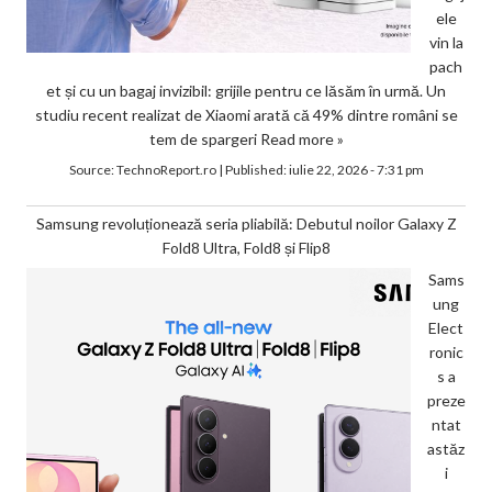
ele
vin la
pach
et și cu un bagaj invizibil: grijile pentru ce lăsăm în urmă. Un
studiu recent realizat de Xiaomi arată că 49% dintre români se
tem de spargeri
Read more »
Source:
TechnoReport.ro
|
Published:
iulie 22, 2026 - 7:31 pm
Samsung revoluționează seria pliabilă: Debutul noilor Galaxy Z
Fold8 Ultra, Fold8 și Flip8
Sams
ung
Elect
ronic
s a
preze
ntat
astăz
i