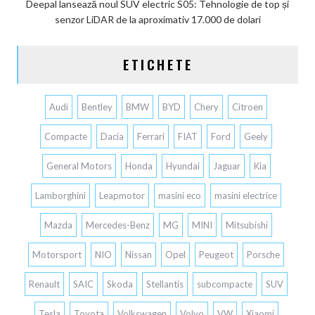
Deepal lansează noul SUV electric S05: Tehnologie de top și
senzor LiDAR de la aproximativ 17.000 de dolari
ETICHETE
Audi
Bentley
BMW
BYD
Chery
Citroen
Compacte
Dacia
Ferrari
FIAT
Ford
Geely
General Motors
Honda
Hyundai
Jaguar
Kia
Lamborghini
Leapmotor
masini eco
masini electrice
Mazda
Mercedes-Benz
MG
MINI
Mitsubishi
Motorsport
NIO
Nissan
Opel
Peugeot
Porsche
Renault
SAIC
Skoda
Stellantis
subcompacte
SUV
Tesla
Toyota
Volkswagen
Volvo
VW
Xiaomi