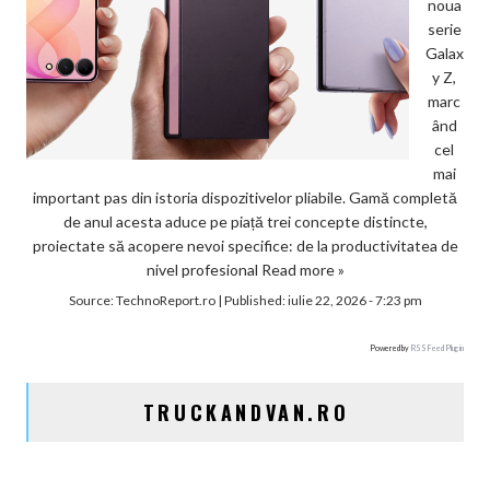
noua
serie
Galax
y Z,
marc
ând
cel
mai
important pas din istoria dispozitivelor pliabile. Gamă completă
de anul acesta aduce pe piață trei concepte distincte,
proiectate să acopere nevoi specifice: de la productivitatea de
nivel profesional
Read more »
Source:
TechnoReport.ro
|
Published:
iulie 22, 2026 - 7:23 pm
Powered by
RSS Feed Plugin
TRUCKANDVAN.RO