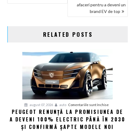
ÎN
afaceri pentru a deveni un
ARTICOLE
brand EV de top
RELATED POSTS
pentru
august 07, 2026
auto
Comentariile sunt închise
PEUGEOT RENUNȚĂ LA PROMISIUNEA DE
Peugeot
A DEVENI 100% ELECTRIC PÂNĂ ÎN 2030
renunță
la
ȘI CONFIRMĂ ȘAPTE MODELE NOI
promisiunea