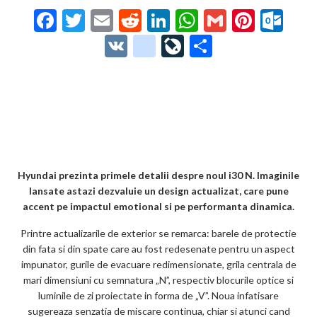
F
T
E
R
Li
W
G
Pi
O
ac
w
m
e
n
h
m
nt
ut
V
g
Li
P
e
itt
ai
d
ke
at
ai
er
lo
K
o
ve
ar
b
er
l
di
dI
s
l
es
o
o
Jo
ta
o
t
n
A
t
k.
gl
ur
je
o
p
co
e_
n
az
k
p
m
b
al
ă
o
Hyundai prezinta primele detalii despre noul i30 N. Imaginile
lansate astazi dezvaluie un design actualizat, care pune
o
accent pe impactul emotional si pe performanta dinamica.
k
Printre actualizarile de exterior se remarca: barele de protectie
m
din fata si din spate care au fost redesenate pentru un aspect
impunator, gurile de evacuare redimensionate, grila centrala de
ar
mari dimensiuni cu semnatura „N”, respectiv blocurile optice si
ks
luminile de zi proiectate in forma de „V”. Noua infatisare
sugereaza senzatia de miscare continua, chiar si atunci cand