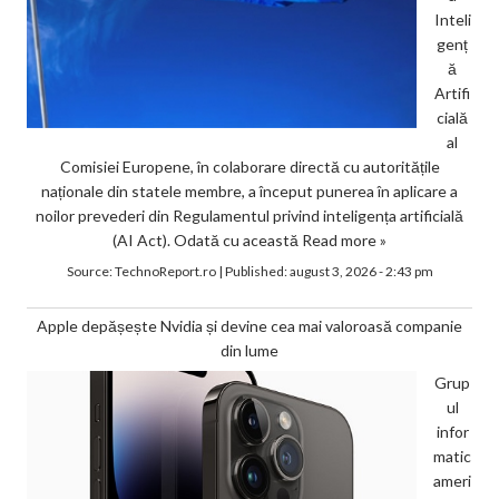
Inteli
genț
ă
Artifi
cială
al
Comisiei Europene, în colaborare directă cu autoritățile
naționale din statele membre, a început punerea în aplicare a
noilor prevederi din Regulamentul privind inteligența artificială
(AI Act). Odată cu această
Read more »
Source:
TechnoReport.ro
|
Published:
august 3, 2026 - 2:43 pm
Apple depășește Nvidia și devine cea mai valoroasă companie
din lume
Grup
ul
infor
matic
ameri