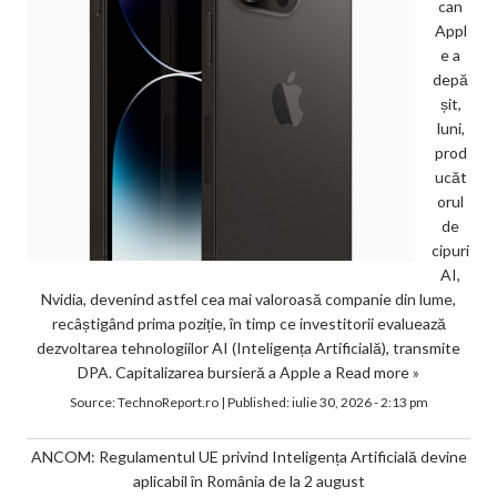
can
Appl
e a
depă
șit,
luni,
prod
ucăt
orul
de
cipuri
AI,
Nvidia, devenind astfel cea mai valoroasă companie din lume,
recâștigând prima poziție, în timp ce investitorii evaluează
dezvoltarea tehnologiilor AI (Inteligența Artificială), transmite
DPA. Capitalizarea bursieră a Apple a
Read more »
Source:
TechnoReport.ro
|
Published:
iulie 30, 2026 - 2:13 pm
ANCOM: Regulamentul UE privind Inteligența Artificială devine
aplicabil în România de la 2 august