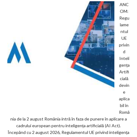
ANC
OM:
Regu
lame
ntul
UE
privin
d
Inteli
gența
Artifi
cială
devin
e
aplica
bil în
Româ
nia de la 2 august România intră în faza de punere în aplicare a
cadrului european pentru inteligența artificială (AI Act).
Începând cu 2 august 2026, Regulamentul UE privind inteligența