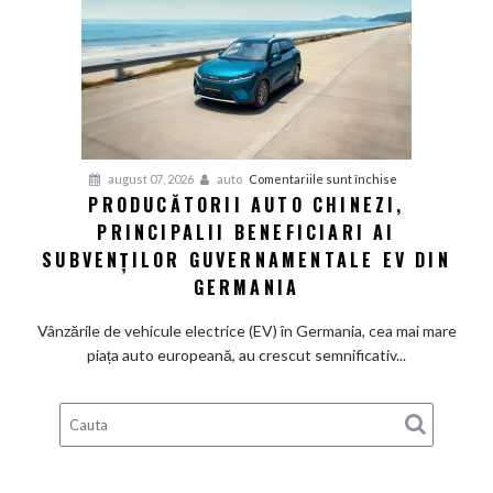
BMW
renunță
definitiv
la
motoarele
termice
și
pentru
august 07, 2026
auto
Comentariile sunt închise
devine
PRODUCĂTORII AUTO CHINEZI,
Producătorii
100%
PRINCIPALII BENEFICIARI AI
auto
electrică
chinezi,
SUBVENȚILOR GUVERNAMENTALE EV DIN
principalii
GERMANIA
beneficiari
ai
Vânzările de vehicule electrice (EV) în Germania, cea mai mare
subvenților
piața auto europeană, au crescut semnificativ...
guvernamentale
EV
din
Germania