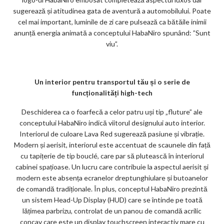
sugerează și atitudinea gata de aventură a automobilului. Poate
cel mai important, luminile de zi care pulsează ca bătăile inimii
anunță energia animată a conceptului HabaNiro spunând: ”Sunt
viu”.
Un interior pentru transportul tău ș
i o serie de
func
ț
ionalit
ăți high-tech
Deschiderea ca o foarfecă a celor patru uși tip „fluture” ale
conceptului HabaNiro indică viitorul designului auto interior.
Interiorul de culoare Lava Red sugerează pasiune și vibrație.
Modern și aerisit, interiorul este accentuat de scaunele din față
cu tapițerie de tip bouclé, care par să plutească în interiorul
cabinei spațioase. Un lucru care contribuie la aspectul aerisit și
modern este absența ecranelor dreptunghiulare și butoanelor
de comandă tradiționale. În plus, conceptul HabaNiro prezintă
un sistem Head-Up Display (HUD) care se întinde pe toată
lățimea parbrizu, controlat de un panou de comandă acrilic
concav care este un display touchscreen interactiv mare cu