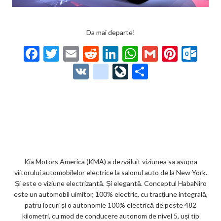
Da mai departe!
F
T
E
R
Li
W
G
Pi
O
ac
w
m
e
n
h
m
nt
ut
V
g
Li
P
e
itt
ai
d
ke
at
ai
er
lo
K
o
ve
ar
b
er
l
di
dI
s
l
es
o
o
Jo
ta
o
t
n
A
t
k.
gl
ur
je
o
p
co
e_
n
az
k
p
m
b
al
ă
o
Kia Motors America (KMA) a dezvăluit viziunea sa asupra
viitorului automobilelor electrice la salonul auto de la New York.
o
Și este o viziune electrizantă. Și elegantă. Conceptul HabaNiro
k
este un automobil uimitor, 100% electric, cu tracțiune integrală,
patru locuri și o autonomie 100% electrică de peste 482
m
kilometri, cu mod de conducere autonom de nivel 5, uși tip