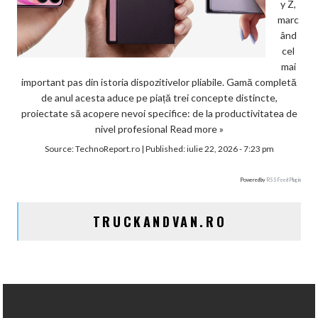
y Z,
marc
ând
cel
mai
important pas din istoria dispozitivelor pliabile. Gamă completă
de anul acesta aduce pe piață trei concepte distincte,
proiectate să acopere nevoi specifice: de la productivitatea de
nivel profesional
Read more »
Source:
TechnoReport.ro
|
Published:
iulie 22, 2026 - 7:23 pm
Powered by
RSS Feed Plugin
TRUCKANDVAN.RO