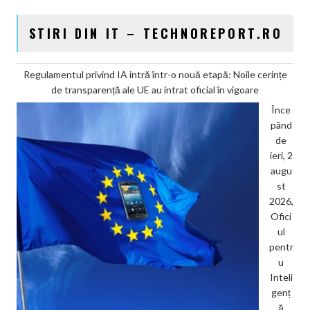
STIRI DIN IT – TECHNOREPORT.RO
Regulamentul privind IA intră într-o nouă etapă: Noile cerințe
de transparență ale UE au intrat oficial în vigoare
Înce
pând
de
ieri, 2
augu
st
2026,
Ofici
ul
pentr
u
Inteli
genț
ă