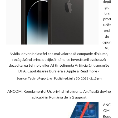
depă
șit,
luni,
prod
ucăt
orul
de
cipuri
AI,
Nvidia, devenind astfel cea mai valoroasă companie din lume,
recâștigând prima poziție, în timp ce investitorii evaluează
dezvoltarea tehnologiilor AI (Inteligența Artificială), transmite
DPA. Capitalizarea bursieră a Apple a
Read more »
Source:
TechnoReport.ro
|
Published:
iulie 30, 2026 - 2:13 pm
ANCOM: Regulamentul UE privind Inteligența Artificială devine
aplicabil în România de la 2 august
ANC
OM:
Regu