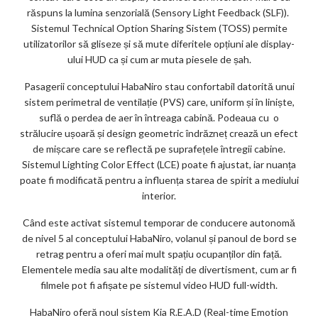
răspuns la lumina senzorială (Sensory Light Feedback (SLF)).
Sistemul Technical Option Sharing Sistem (TOSS) permite
utilizatorilor să gliseze și să mute diferitele opțiuni ale display-
ului HUD ca și cum ar muta piesele de șah.
Pasagerii conceptului HabaNiro stau confortabil datorită unui
sistem perimetral de ventilație (PVS) care, uniform și în liniște,
suflă o perdea de aer în întreaga cabină. Podeaua cu o
strălucire ușoară și design geometric îndrăzneț crează un efect
de mișcare care se reflectă pe suprafețele întregii cabine.
Sistemul Lighting Color Effect (LCE) poate fi ajustat, iar nuanța
poate fi modificată pentru a influența starea de spirit a mediului
interior.
Când este activat sistemul temporar de conducere autonomă
de nivel 5 al conceptului HabaNiro, volanul și panoul de bord se
retrag pentru a oferi mai mult spațiu ocupanților din față.
Elementele media sau alte modalități de divertisment, cum ar fi
filmele pot fi afișate pe sistemul video HUD full-width.
HabaNiro oferă noul sistem Kia R.E.A.D (Real-time Emotion