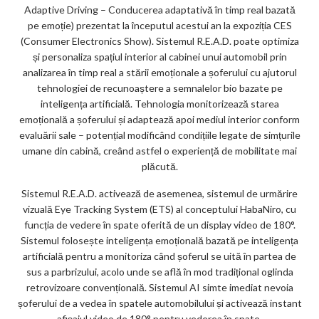
Adaptive Driving – Conducerea adaptativă în timp real bazată
pe emoție) prezentat la începutul acestui an la expoziția CES
(Consumer Electronics Show). Sistemul R.E.A.D. poate optimiza
și personaliza spațiul interior al cabinei unui automobil prin
analizarea în timp real a stării emoționale a șoferului cu ajutorul
tehnologiei de recunoaștere a semnalelor bio bazate pe
inteligența artificială. Tehnologia monitorizează starea
emoțională a șoferului și adaptează apoi mediul interior conform
evaluării sale – potențial modificând condițiile legate de simțurile
umane din cabină, creând astfel o experiență de mobilitate mai
plăcută.
Sistemul R.E.A.D. activează de asemenea, sistemul de urmărire
vizuală Eye Tracking System (ETS) al conceptului HabaNiro, cu
funcția de vedere în spate oferită de un display video de 180°.
Sistemul folosește inteligența emoțională bazată pe inteligența
artificială pentru a monitoriza când șoferul se uită în partea de
sus a parbrizului, acolo unde se află în mod tradițional oglinda
retrovizoare convențională. Sistemul AI simte imediat nevoia
șoferului de a vedea în spatele automobilului și activează instant
afișajul video de 180° pentru vederea în spate.