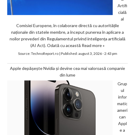
Artifi
cială
al
Comisiei Europene, în colaborare directă cu autoritățile
naționale din statele membre, a început punerea în aplicare a
noilor prevederi din Regulamentul privind inteligența artificială
(AI Act). Odată cu această
Read more »
Source:
TechnoReport.ro
|
Published:
august 3, 2026 - 2:43 pm
Apple depășește Nvidia și devine cea mai valoroasă companie
din lume
Grup
ul
infor
matic
ameri
can
Appl
e a