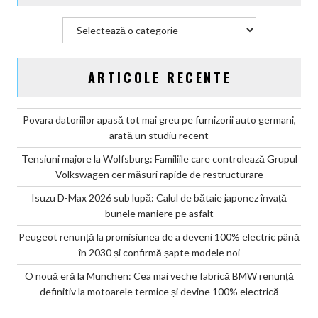
șapte
modele
Categorii
noi
ARTICOLE RECENTE
Povara datoriilor apasă tot mai greu pe furnizorii auto germani,
arată un studiu recent
Tensiuni majore la Wolfsburg: Familiile care controlează Grupul
Volkswagen cer măsuri rapide de restructurare
Isuzu D-Max 2026 sub lupă: Calul de bătaie japonez învață
bunele maniere pe asfalt
Peugeot renunță la promisiunea de a deveni 100% electric până
în 2030 și confirmă șapte modele noi
O nouă eră la Munchen: Cea mai veche fabrică BMW renunță
definitiv la motoarele termice și devine 100% electrică