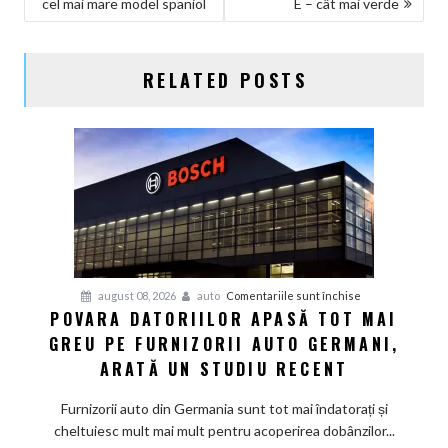
cel mai mare model spaniol
E – cât mai verde
ÎN
ARTICOLE
RELATED POSTS
pentru
august 08, 2026
auto
Comentariile sunt închise
POVARA DATORIILOR APASĂ TOT MAI
Povara
GREU PE FURNIZORII AUTO GERMANI,
datoriilor
apasă
ARATĂ UN STUDIU RECENT
tot
mai
Furnizorii auto din Germania sunt tot mai îndatorați și
greu
cheltuiesc mult mai mult pentru acoperirea dobânzilor...