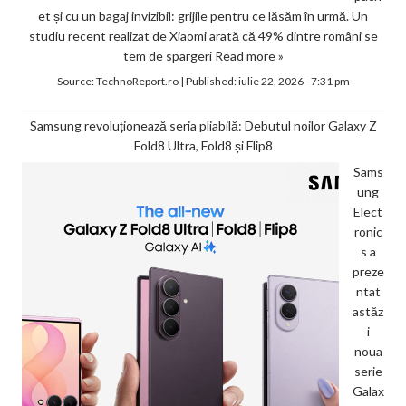
et și cu un bagaj invizibil: grijile pentru ce lăsăm în urmă. Un
studiu recent realizat de Xiaomi arată că 49% dintre români se
tem de spargeri
Read more »
Source:
TechnoReport.ro
|
Published:
iulie 22, 2026 - 7:31 pm
Samsung revoluționează seria pliabilă: Debutul noilor Galaxy Z
Fold8 Ultra, Fold8 și Flip8
Sams
ung
Elect
ronic
s a
preze
ntat
astăz
i
noua
serie
Galax