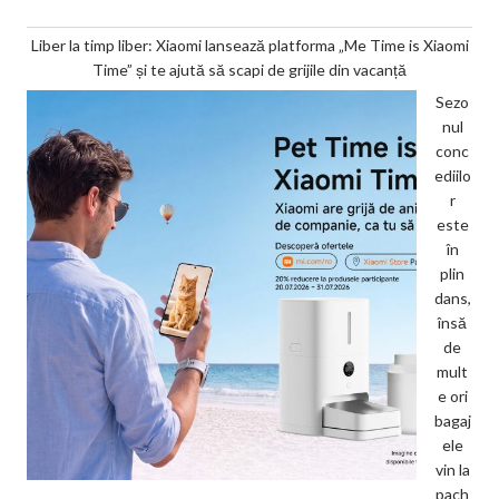
Liber la timp liber: Xiaomi lansează platforma „Me Time is Xiaomi
Time” și te ajută să scapi de grijile din vacanță
Sezo
nul
conc
ediilo
r
este
în
plin
dans,
însă
de
mult
e ori
bagaj
ele
vin la
pach