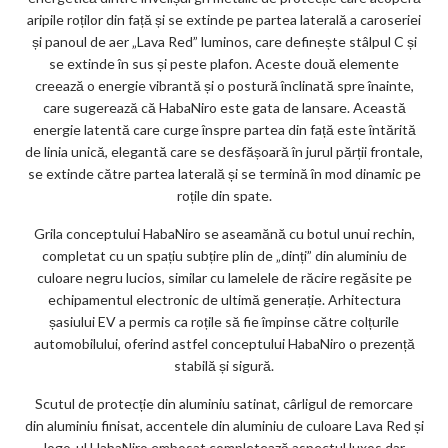
aripile roților din față și se extinde pe partea laterală a caroseriei
și panoul de aer „Lava Red” luminos, care definește stâlpul C și
se extinde în sus și peste plafon. Aceste două elemente
creează o energie vibrantă și o postură înclinată spre înainte,
care sugerează că HabaNiro este gata de lansare. Această
energie latentă care curge înspre partea din față este întărită
de linia unică, elegantă care se desfășoară în jurul părții frontale,
se extinde către partea laterală și se termină în mod dinamic pe
roțile din spate.
Grila conceptului HabaNiro se aseamănă cu botul unui rechin,
completat cu un spațiu subțire plin de „dinți” din aluminiu de
culoare negru lucios, similar cu lamelele de răcire regăsite pe
echipamentul electronic de ultimă generație. Arhitectura
șasiului EV a permis ca roțile să fie împinse către colțurile
automobilului, oferind astfel conceptului HabaNiro o prezență
stabilă și sigură.
Scutul de protecție din aluminiu satinat, cârligul de remorcare
din aluminiu finisat, accentele din aluminiu de culoare Lava Red și
logo-ul HabaNiro embosat completează aspectul luxos dar