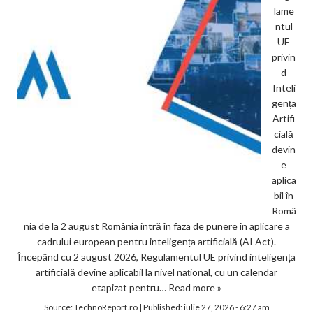
lame
ntul
UE
privin
d
Inteli
gența
Artifi
cială
devin
e
aplica
bil în
Româ
nia de la 2 august România intră în faza de punere în aplicare a
cadrului european pentru inteligența artificială (AI Act).
Începând cu 2 august 2026, Regulamentul UE privind inteligența
artificială devine aplicabil la nivel național, cu un calendar
etapizat pentru…
Read more »
Source:
TechnoReport.ro
|
Published:
iulie 27, 2026 - 6:27 am