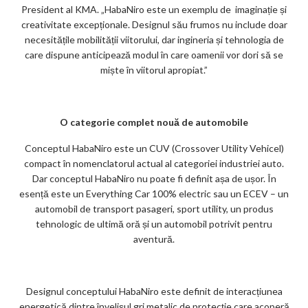
President al KMA. „HabaNiro este un exemplu de imaginație și
creativitate excepționale. Designul său frumos nu include doar
necesitățile mobilității viitorului, dar ingineria și tehnologia de
care dispune anticipează modul în care oamenii vor dori să se
miște în viitorul apropiat.”
O categorie complet nouă de automobile
Conceptul HabaNiro este un CUV (Crossover Utility Vehicel)
compact în nomenclatorul actual al categoriei industriei auto.
Dar conceptul HabaNiro nu poate fi definit așa de ușor. În
esență este un Everything Car 100% electric sau un ECEV – un
automobil de transport pasageri, sport utility, un produs
tehnologic de ultimă oră și un automobil potrivit pentru
aventură.
Designul conceptului HabaNiro este definit de interacțiunea
energetică dintre învelișul gri metalic de protecție care acoperă