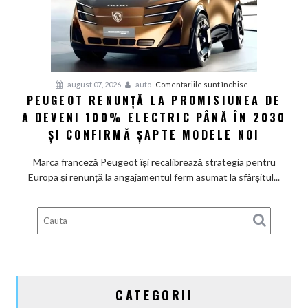
rapide
de
restructurare
pentru
august 07, 2026
auto
Comentariile sunt închise
PEUGEOT RENUNȚĂ LA PROMISIUNEA DE
Peugeot
A DEVENI 100% ELECTRIC PÂNĂ ÎN 2030
renunță
la
ȘI CONFIRMĂ ȘAPTE MODELE NOI
promisiunea
de
Marca franceză Peugeot își recalibrează strategia pentru
a
Europa și renunță la angajamentul ferm asumat la sfârșitul...
deveni
100%
electric
până
în
2030
și
CATEGORII
confirmă