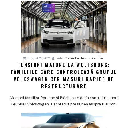
pe
furnizorii
auto
germani,
arată
un
studiu
recent
pentru
august 08, 2026
auto
Comentariile sunt închise
TENSIUNI MAJORE LA WOLFSBURG:
Tensiuni
FAMILIILE CARE CONTROLEAZĂ GRUPUL
majore
la
VOLKSWAGEN CER MĂSURI RAPIDE DE
Wolfsburg:
RESTRUCTURARE
Familiile
care
Membrii familiilor Porsche și Piëch, care dețin controlul asupra
controlează
Grupului Volkswagen, au crescut presiunea asupra tuturor...
Grupul
Volkswagen
cer
măsuri