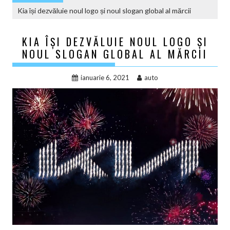
Kia își dezvăluie noul logo și noul slogan global al mărcii
KIA ÎȘI DEZVĂLUIE NOUL LOGO ȘI
NOUL SLOGAN GLOBAL AL MĂRCII
ianuarie 6, 2021
auto