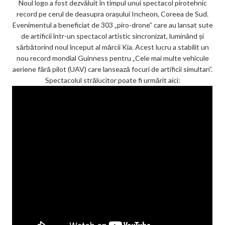
Noul logo a fost dezvăluit în timpul unui spectacol pirotehnic
record pe cerul de deasupra orașului Incheon, Coreea de Sud.
Evenimentul a beneficiat de 303 „piro-drone” care au lansat sute
de artificii într-un spectacol artistic sincronizat, luminând și
sărbătorind noul început al mărcii Kia. Acest lucru a stabilit un
nou record mondial Guinness pentru „Cele mai multe vehicule
aeriene fără pilot (UAV) care lansează focuri de artificii simultan”.
Spectacolul strălucitor poate fi urmărit aici: