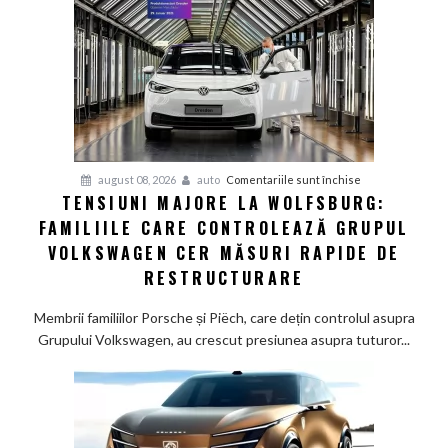
auto
germani,
arată
un
studiu
recent
pentru
august 08, 2026
auto
Comentariile sunt închise
TENSIUNI MAJORE LA WOLFSBURG:
Tensiuni
FAMILIILE CARE CONTROLEAZĂ GRUPUL
majore
la
VOLKSWAGEN CER MĂSURI RAPIDE DE
Wolfsburg:
RESTRUCTURARE
Familiile
care
Membrii familiilor Porsche și Piëch, care dețin controlul asupra
controlează
Grupului Volkswagen, au crescut presiunea asupra tuturor...
Grupul
Volkswagen
cer
măsuri
rapide