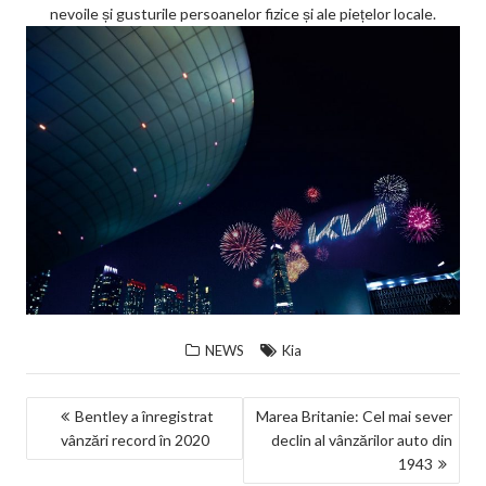
nevoile și gusturile persoanelor fizice și ale piețelor locale.
NEWS
Kia
NAVIGARE
Bentley a înregistrat
Marea Britanie: Cel mai sever
vânzări record în 2020
declin al vânzărilor auto din
ÎN
1943
ARTICOLE