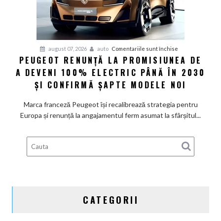
de
restructurare
pentru
august 07, 2026
auto
Comentariile sunt închise
PEUGEOT RENUNȚĂ LA PROMISIUNEA DE
Peugeot
A DEVENI 100% ELECTRIC PÂNĂ ÎN 2030
renunță
la
ȘI CONFIRMĂ ȘAPTE MODELE NOI
promisiunea
de
Marca franceză Peugeot își recalibrează strategia pentru
a
Europa și renunță la angajamentul ferm asumat la sfârșitul...
deveni
100%
electric
până
în
2030
și
CATEGORII
confirmă
șapte