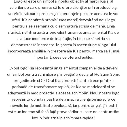
Logo-ul este un simbol al noului obiectiv al mărcii Kia și al
ks
valorilor pe care promite să le ofere clienților prin produsele și
serviciile viitoare, precum și experiențele pe care acestea le vor
oferi. Kia confirmă promisiunea mărcii dezvoltând noul logo
pentru a se asemăna cu o semnătură scrisă de mână. Linia
ritmică, neîntreruptă a logo-ului transmite angajamentul Kia de
a aduce momente de inspirație, în timp ce simetria sa
demonstrează încredere. Mișcarea în ascensiune a logo-ului
încorporează ambițiile în creștere ale Kia pentru marca sa și, mai
important, ceea ce oferă clienților.
„Noul logo Kia reprezintă angajamentul companiei de a deveni
un simbol pentru schimbare și inovație”, a declarat Ho Sung Song,
președintele și CEO-ul Kia. „Industria auto trece printr-o
perioadă de transformare rapidă, iar Kia se modelează și se
adaptează în mod proactiv la aceste schimbări. Noul nostru logo
reprezintă dorința noastră de a inspira clienții pe măsură ce
nevoile lor de mobilitate evoluează, iar pentru angajații noștri
este un îndemn să facă față provocărilor cu care ne confruntăm
într-o industrie în schimbare rapidă.”