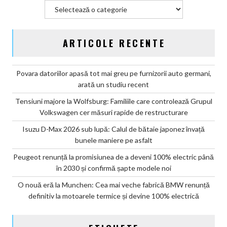
modele
Categorii
noi
ARTICOLE RECENTE
Povara datoriilor apasă tot mai greu pe furnizorii auto germani,
arată un studiu recent
Tensiuni majore la Wolfsburg: Familiile care controlează Grupul
Volkswagen cer măsuri rapide de restructurare
Isuzu D-Max 2026 sub lupă: Calul de bătaie japonez învață
bunele maniere pe asfalt
Peugeot renunță la promisiunea de a deveni 100% electric până
în 2030 și confirmă șapte modele noi
O nouă eră la Munchen: Cea mai veche fabrică BMW renunță
definitiv la motoarele termice și devine 100% electrică