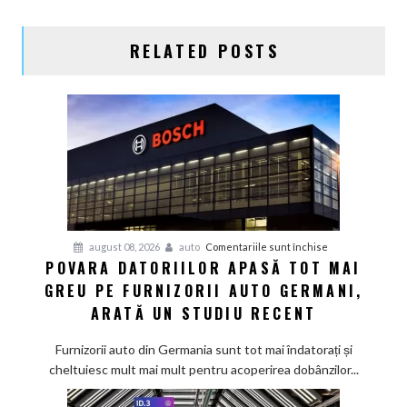
RELATED POSTS
pentru
august 08, 2026
auto
Comentariile sunt închise
POVARA DATORIILOR APASĂ TOT MAI
Povara
GREU PE FURNIZORII AUTO GERMANI,
datoriilor
apasă
ARATĂ UN STUDIU RECENT
tot
mai
Furnizorii auto din Germania sunt tot mai îndatorați și
greu
cheltuiesc mult mai mult pentru acoperirea dobânzilor...
pe
furnizorii