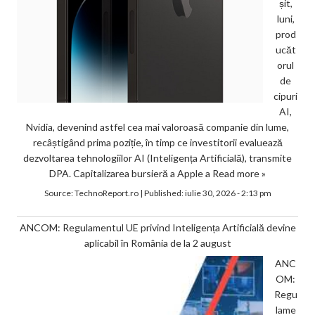
șit,
luni,
prod
ucăt
orul
de
cipuri
AI,
Nvidia, devenind astfel cea mai valoroasă companie din lume,
recâștigând prima poziție, în timp ce investitorii evaluează
dezvoltarea tehnologiilor AI (Inteligența Artificială), transmite
DPA. Capitalizarea bursieră a Apple a
Read more »
Source:
TechnoReport.ro
|
Published:
iulie 30, 2026 - 2:13 pm
ANCOM: Regulamentul UE privind Inteligența Artificială devine
aplicabil în România de la 2 august
ANC
OM:
Regu
lame