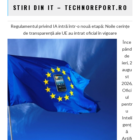
STIRI DIN IT – TECHNOREPORT.RO
Regulamentul privind IA intră într-o nouă etapă: Noile cerințe
de transparență ale UE au intrat oficial în vigoare
Înce
pând
de
ieri, 2
augu
st
2026,
Ofici
ul
pentr
u
Inteli
genț
ă
Artifi