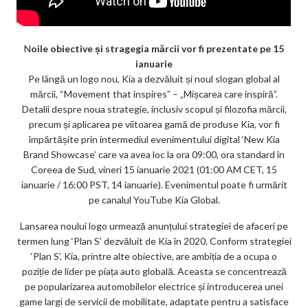
N
oile obiective și stragegia mărcii vor fi prezentate pe 15
ianuarie
Pe lângă un logo nou, Kia a dezvăluit și noul slogan global al
mărcii, “Movement that inspires” – „Mișcarea care inspiră”.
Detalii despre noua strategie, inclusiv scopul și filozofia mărcii,
precum și aplicarea pe viitoarea gamă de produse Kia, vor fi
împărtășite prin intermediul evenimentului digital ‘New Kia
Brand Showcase’ care va avea loc la ora 09:00, ora standard în
Coreea de Sud, vineri 15 ianuarie 2021 (01:00 AM CET, 15
ianuarie / 16:00 PST, 14 ianuarie). Evenimentul poate fi urmărit
pe canalul YouTube Kia Global.
Lansarea noului logo urmează anunțului strategiei de afaceri pe
termen lung ‘Plan S’ dezvăluit de Kia în 2020. Conform strategiei
‘Plan S’, Kia, printre alte obiective, are ambiția de a ocupa o
poziție de lider pe piața auto globală. Aceasta se concentrează
pe popularizarea automobilelor electrice și introducerea unei
game largi de servicii de mobilitate, adaptate pentru a satisface