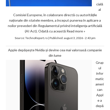
cială
al
Comisiei Europene, în colaborare directă cu autoritățile
naționale din statele membre, a început punerea în aplicare a
noilor prevederi din Regulamentul privind inteligența artificială
(AI Act). Odată cu această
Read more »
Source:
TechnoReport.ro
|
Published:
august 3, 2026 - 2:43 pm
Apple depășește Nvidia și devine cea mai valoroasă companie
din lume
Grup
ul
infor
matic
ameri
can
Appl
e a
depă