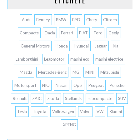
ETICHETE
Audi
Bentley
BMW
BYD
Chery
Citroen
Compacte
Dacia
Ferrari
FIAT
Ford
Geely
General Motors
Honda
Hyundai
Jaguar
Kia
Lamborghini
Leapmotor
masini eco
masini electrice
Mazda
Mercedes-Benz
MG
MINI
Mitsubishi
Motorsport
NIO
Nissan
Opel
Peugeot
Porsche
Renault
SAIC
Skoda
Stellantis
subcompacte
SUV
Tesla
Toyota
Volkswagen
Volvo
VW
Xiaomi
XPENG