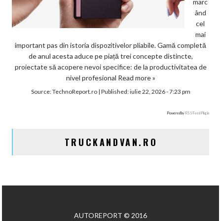
marc
ând
cel
mai
important pas din istoria dispozitivelor pliabile. Gamă completă
de anul acesta aduce pe piață trei concepte distincte,
proiectate să acopere nevoi specifice: de la productivitatea de
nivel profesional
Read more »
Source:
TechnoReport.ro
|
Published:
iulie 22, 2026 - 7:23 pm
Powered by
RSS Feed Plugin
TRUCKANDVAN.RO
AUTOREPORT © 2016