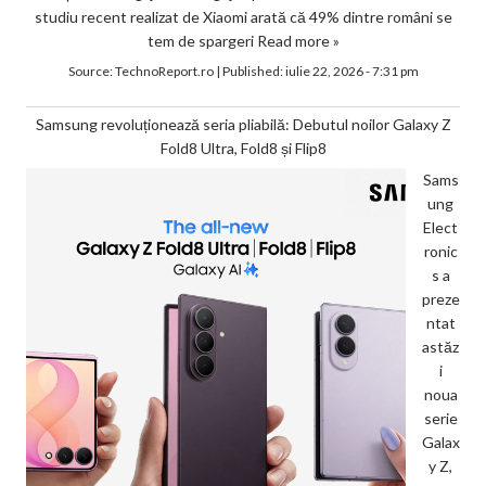
studiu recent realizat de Xiaomi arată că 49% dintre români se
tem de spargeri
Read more »
Source:
TechnoReport.ro
|
Published:
iulie 22, 2026 - 7:31 pm
Samsung revoluționează seria pliabilă: Debutul noilor Galaxy Z
Fold8 Ultra, Fold8 și Flip8
Sams
ung
Elect
ronic
s a
preze
ntat
astăz
i
noua
serie
Galax
y Z,