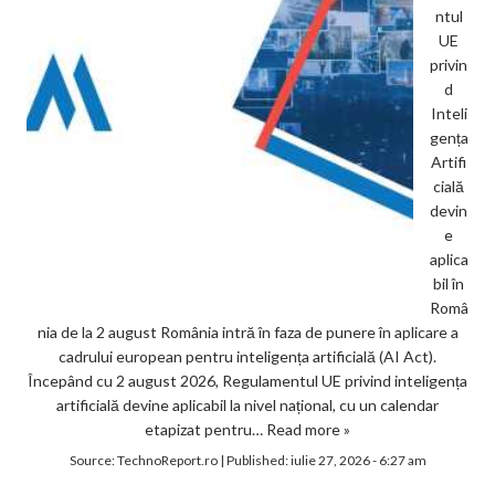
ntul
UE
privin
d
Inteli
gența
Artifi
cială
devin
e
aplica
bil în
Româ
nia de la 2 august România intră în faza de punere în aplicare a
cadrului european pentru inteligența artificială (AI Act).
Începând cu 2 august 2026, Regulamentul UE privind inteligența
artificială devine aplicabil la nivel național, cu un calendar
etapizat pentru…
Read more »
Source:
TechnoReport.ro
|
Published:
iulie 27, 2026 - 6:27 am