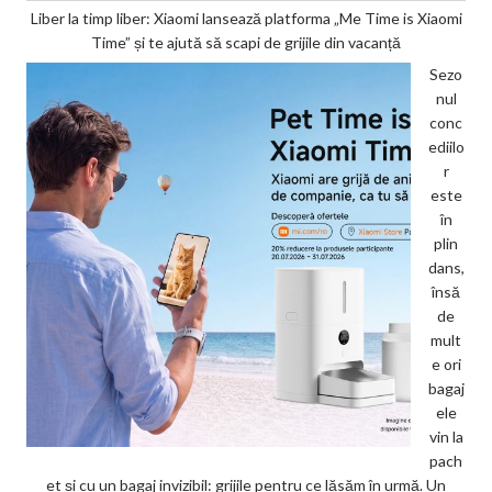
Liber la timp liber: Xiaomi lansează platforma „Me Time is Xiaomi
Time” și te ajută să scapi de grijile din vacanță
Sezo
nul
conc
ediilo
r
este
în
plin
dans,
însă
de
mult
e ori
bagaj
ele
vin la
pach
et și cu un bagaj invizibil: grijile pentru ce lăsăm în urmă. Un