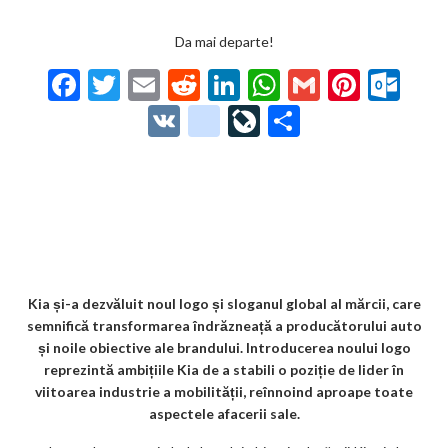
Da mai departe!
F
T
E
R
Li
W
G
Pi
O
ac
w
m
e
n
h
m
nt
ut
V
g
Li
P
e
itt
ai
d
ke
at
ai
er
lo
K
o
ve
ar
b
er
l
di
dI
s
l
es
o
o
Jo
ta
o
t
n
A
t
k.
gl
ur
je
o
p
co
e_
n
az
k
p
m
b
al
ă
o
Kia și-a dezvăluit noul logo și sloganul global al mărcii, care
semnifică transformarea îndrăzneață a producătorului auto
o
și noile obiective ale brandului. Introducerea noului logo
k
reprezintă ambițiile Kia de a stabili o poziție de lider în
viitoarea industrie a mobilității, reînnoind aproape toate
m
aspectele afacerii sale.
ar