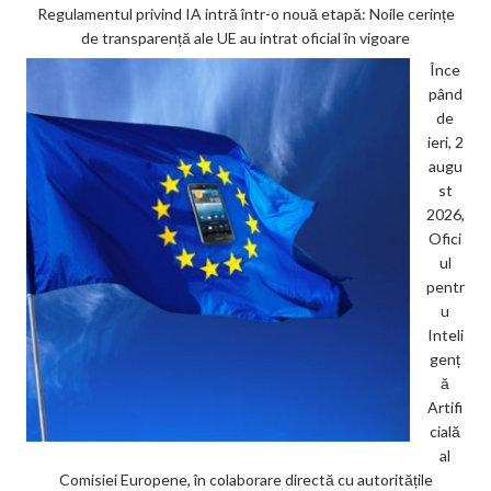
Regulamentul privind IA intră într-o nouă etapă: Noile cerințe
de transparență ale UE au intrat oficial în vigoare
Înce
pând
de
ieri, 2
augu
st
2026,
Ofici
ul
pentr
u
Inteli
genț
ă
Artifi
cială
al
Comisiei Europene, în colaborare directă cu autoritățile