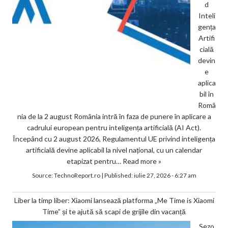
d
Inteli
gența
Artifi
cială
devin
e
aplica
bil în
Româ
nia de la 2 august România intră în faza de punere în aplicare a
cadrului european pentru inteligența artificială (AI Act).
Începând cu 2 august 2026, Regulamentul UE privind inteligența
artificială devine aplicabil la nivel național, cu un calendar
etapizat pentru…
Read more »
Source:
TechnoReport.ro
|
Published:
iulie 27, 2026 - 6:27 am
Liber la timp liber: Xiaomi lansează platforma „Me Time is Xiaomi
Time” și te ajută să scapi de grijile din vacanță
Sezo