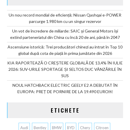
Un nou record mondial de eficiență: Nissan Qashqai e-POWER
parcurge 1.980 km cu un singur rezervor
Un vot de încredere de miliarde: SAIC și General Motors își
extind parteneriatul din China cu încă 20 de ani, până în 2047
Ascensiune istorică: Trei producători chinezi au intrat în Top 10
global după cota de piață în prima jumătate din 2026
KIA RAPORTEAZĂ O CREȘTERE GLOBALĂ DE 13,4% ÎN IULIE
2026: SUV-URILE SPORTAGE ȘI SELTOS DUC VÂNZĂRILE ÎN
SUS
NOUL HATCHBACK ELECTRIC GEELY E2 A DEBUTAT ÎN
EUROPA: PREȚ DE PORNIRE DE LA 19.490 EURO￼
ETICHETE
Audi
Bentley
BMW
BYD
Chery
Citroen