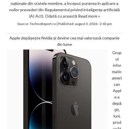
naționale din statele membre, a început punerea în aplicare a
noilor prevederi din Regulamentul privind inteligența artificială
(AI Act). Odată cu această
Read more »
Source:
TechnoReport.ro
|
Published:
august 3, 2026 - 2:43 pm
Apple depășește Nvidia și devine cea mai valoroasă companie
din lume
Grup
ul
infor
matic
ameri
can
Appl
e a
depă
șit,
luni,
prod
ucăt