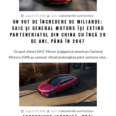
km
cu
un
pentru
august 05, 2026
auto
Comentariile sunt închise
singur
UN VOT DE ÎNCREDERE DE MILIARDE:
Un
rezervor
SAIC ȘI GENERAL MOTORS ÎȘI EXTIND
vot
de
PARTENERIATUL DIN CHINA CU ÎNCĂ 20
încredere
DE ANI, PÂNĂ ÎN 2047
de
miliarde:
Grupul chinez SAIC Motor și gigantul american General
SAIC
Motors (GM) au semnat oficial prelungirea joint venture-ului...
și
General
Motors
își
extind
parteneriatul
din
China
cu
pentru
august 05, 2026
auto
Comentariile sunt închise
încă