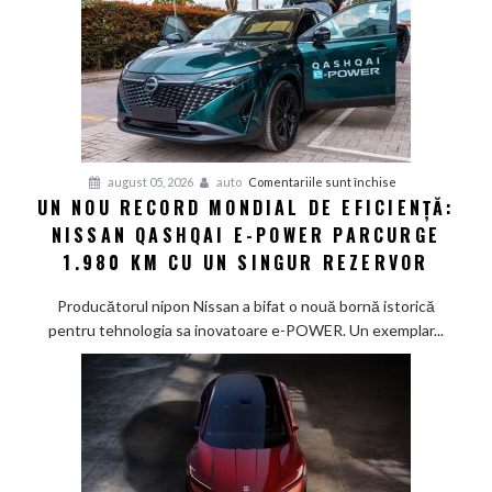
pentru
august 05, 2026
auto
Comentariile sunt închise
UN NOU RECORD MONDIAL DE EFICIENȚĂ:
Un
NISSAN QASHQAI E-POWER PARCURGE
nou
record
1.980 KM CU UN SINGUR REZERVOR
mondial
de
Producătorul nipon Nissan a bifat o nouă bornă istorică
eficiență:
pentru tehnologia sa inovatoare e-POWER. Un exemplar...
Nissan
Qashqai
e-
POWER
parcurge
1.980