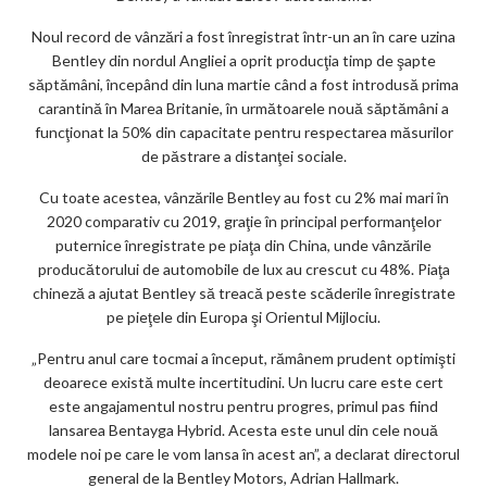
ks
Noul record de vânzări a fost înregistrat într-un an în care uzina
Bentley din nordul Angliei a oprit producţia timp de şapte
săptămâni, începând din luna martie când a fost introdusă prima
carantină în Marea Britanie, în următoarele nouă săptămâni a
funcţionat la 50% din capacitate pentru respectarea măsurilor
de păstrare a distanţei sociale.
Cu toate acestea, vânzările Bentley au fost cu 2% mai mari în
2020 comparativ cu 2019, graţie în principal performanţelor
puternice înregistrate pe piaţa din China, unde vânzările
producătorului de automobile de lux au crescut cu 48%. Piaţa
chineză a ajutat Bentley să treacă peste scăderile înregistrate
pe pieţele din Europa şi Orientul Mijlociu.
„Pentru anul care tocmai a început, rămânem prudent optimişti
deoarece există multe incertitudini. Un lucru care este cert
este angajamentul nostru pentru progres, primul pas fiind
lansarea Bentayga Hybrid. Acesta este unul din cele nouă
modele noi pe care le vom lansa în acest an”, a declarat directorul
general de la Bentley Motors, Adrian Hallmark.