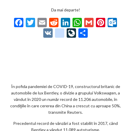
Da mai departe!
F
T
E
R
Li
W
G
Pi
O
ac
w
m
e
n
h
m
nt
ut
V
g
Li
P
e
itt
ai
d
ke
at
ai
er
lo
K
o
ve
ar
b
er
l
di
dI
s
l
es
o
o
Jo
ta
o
t
n
A
t
k.
gl
ur
je
o
p
co
e_
n
az
k
p
m
b
al
ă
o
În pofida pandemiei de COVID-19, constructorul britanic de
automobile de lux Bentley, o divizie a grupului Volkswagen, a
o
vândut în 2020 un număr record de 11.206 automobile, în
k
condiţiile în care cererea din China a crescut cu aproape 50%,
transmite Reuters.
m
Precedentul record de vânzări a fost stabilit în 2017, când
ar
Bentley a vândut 11.089 autoturisme.