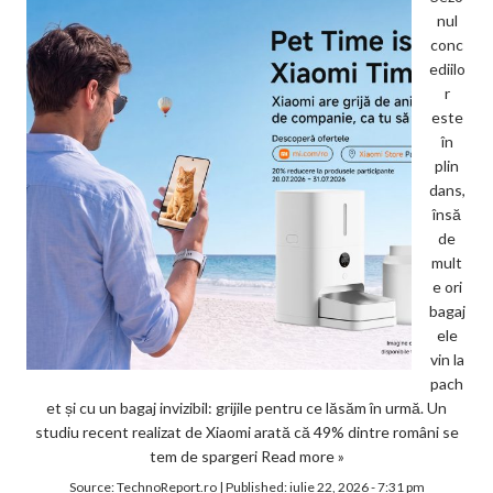
nul
conc
ediilo
r
este
în
plin
dans,
însă
de
mult
e ori
bagaj
ele
vin la
pach
et și cu un bagaj invizibil: grijile pentru ce lăsăm în urmă. Un
studiu recent realizat de Xiaomi arată că 49% dintre români se
tem de spargeri
Read more »
Source:
TechnoReport.ro
|
Published:
iulie 22, 2026 - 7:31 pm