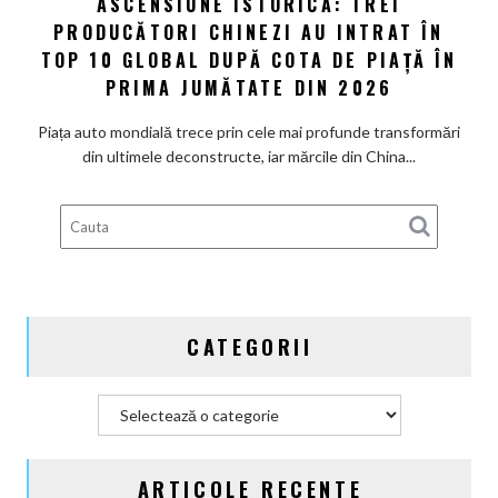
ASCENSIUNE ISTORICĂ: TREI
Ascensiune
20
PRODUCĂTORI CHINEZI AU INTRAT ÎN
istorică:
de
Trei
TOP 10 GLOBAL DUPĂ COTA DE PIAȚĂ ÎN
ani,
producători
PRIMA JUMĂTATE DIN 2026
până
chinezi
în
au
Piața auto mondială trece prin cele mai profunde transformări
2047
intrat
din ultimele deconstructe, iar mărcile din China...
în
Top
10
global
după
cota
de
CATEGORII
piață
în
prima
Categorii
jumătate
din
2026
ARTICOLE RECENTE