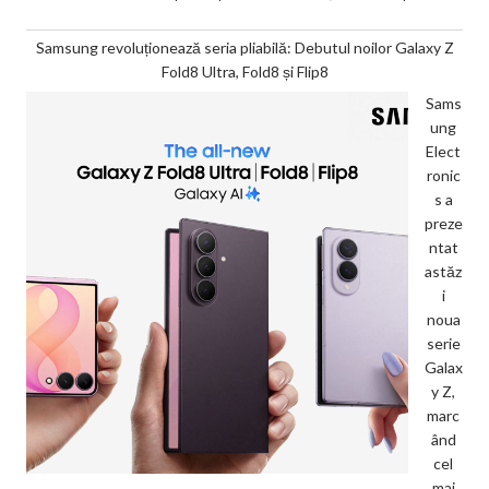
Samsung revoluționează seria pliabilă: Debutul noilor Galaxy Z
Fold8 Ultra, Fold8 și Flip8
Sams
ung
Elect
ronic
s a
preze
ntat
astăz
i
noua
serie
Galax
y Z,
marc
ând
cel
mai