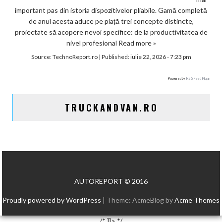
important pas din istoria dispozitivelor pliabile. Gamă completă
de anul acesta aduce pe piață trei concepte distincte,
proiectate să acopere nevoi specifice: de la productivitatea de
nivel profesional
Read more »
Source:
TechnoReport.ro
|
Published:
iulie 22, 2026 - 7:23 pm
Powered by
RSS Feed Plugin
TRUCKANDVAN.RO
AUTOREPORT © 2016
Proudly powered by WordPress
|
Theme: AcmeBlog by
Acme Themes
/* ]]> */