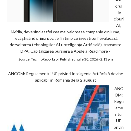
orul
de
cipuri
AI,
Nvidia, devenind astfel cea mai valoroasă companie din lume,
recâștigând prima poziție, în timp ce investitorii evaluează
dezvoltarea tehnologiilor AI (Inteligența Artificială), transmite
DPA. Capitalizarea bursieră a Apple a
Read more »
Source:
TechnoReport.ro
|
Published:
iulie 30, 2026 - 2:13 pm
ANCOM: Regulamentul UE privind Inteligența Artificială devine
aplicabil în România de la 2 august
ANC
OM:
Regu
lame
ntul
UE
privin