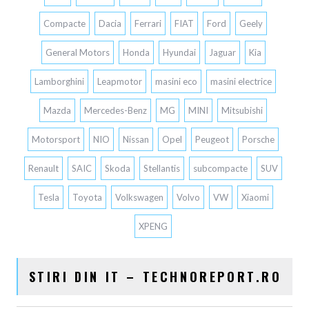
Compacte
Dacia
Ferrari
FIAT
Ford
Geely
General Motors
Honda
Hyundai
Jaguar
Kia
Lamborghini
Leapmotor
masini eco
masini electrice
Mazda
Mercedes-Benz
MG
MINI
Mitsubishi
Motorsport
NIO
Nissan
Opel
Peugeot
Porsche
Renault
SAIC
Skoda
Stellantis
subcompacte
SUV
Tesla
Toyota
Volkswagen
Volvo
VW
Xiaomi
XPENG
STIRI DIN IT – TECHNOREPORT.RO