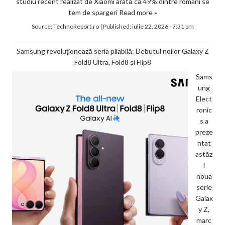
studiu recent realizat de Xiaomi arată că 49% dintre români se
tem de spargeri
Read more »
Source:
TechnoReport.ro
|
Published:
iulie 22, 2026 - 7:31 pm
Samsung revoluționează seria pliabilă: Debutul noilor Galaxy Z
Fold8 Ultra, Fold8 și Flip8
Sams
ung
Elect
ronic
s a
preze
ntat
astăz
i
noua
serie
Galax
y Z,
marc