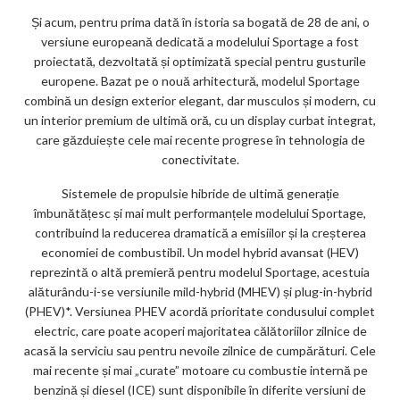
ks
Și acum, pentru prima dată în istoria sa bogată de 28 de ani, o
versiune europeană dedicată a modelului Sportage a fost
proiectată, dezvoltată și optimizată special pentru gusturile
europene. Bazat pe o nouă arhitectură, modelul Sportage
combină un design exterior elegant, dar musculos și modern, cu
un interior premium de ultimă oră, cu un display curbat integrat,
care găzduiește cele mai recente progrese în tehnologia de
conectivitate.
Sistemele de propulsie hibride de ultimă generație
îmbunătățesc și mai mult performanțele modelului Sportage,
contribuind la reducerea dramatică a emisiilor și la creșterea
economiei de combustibil. Un model hybrid avansat (HEV)
reprezintă o altă premieră pentru modelul Sportage, acestuia
alăturându-i-se versiunile mild-hybrid (MHEV) și plug-in-hybrid
(PHEV)*. Versiunea PHEV acordă prioritate condusului complet
electric, care poate acoperi majoritatea călătoriilor zilnice de
acasă la serviciu sau pentru nevoile zilnice de cumpărături. Cele
mai recente și mai „curate” motoare cu combustie internă pe
benzină și diesel (ICE) sunt disponibile în diferite versiuni de