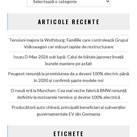
100%
electrică
ARTICOLE RECENTE
Tensiuni majore la Wolfsburg: Familiile care controlează Grupul
Volkswagen cer măsuri rapide de restructurare
Isuzu D-Max 2026 sub lupă: Calul de bătaie japonez învață
bunele maniere pe asfalt
Peugeot renunță la promisiunea de a deveni 100% electric până
în 2030 și confirmă șapte modele noi
O nouă eră la Munchen: Cea mai veche fabrică BMW renunță
definitiv la motoarele termice și devine 100% electrică
Producătorii auto chinezi, principalii beneficiari ai subvenților
guvernamentale EV din Germania
ETICHETE