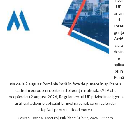
ntul
UE
privin
d
Inteli
gența
Artifi
cială
devin
e
aplica
bil în
Româ
nia de la 2 august România intră în faza de punere în aplicare a
cadrului european pentru inteligența artificială (AI Act).
Începând cu 2 august 2026, Regulamentul UE privind inteligența
artificială devine aplicabil la nivel național, cu un calendar
etapizat pentru…
Read more »
Source:
TechnoReport.ro
|
Published:
iulie 27, 2026 - 6:27 am