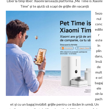
Liber la timp liber: Xiaomi lansează platforma „Me Time is Xiaomi
Time” și te ajută să scapi de grijile din vacanță
Sezo
nul
conc
ediilo
r
este
în
plin
dans,
însă
de
mult
e ori
bagaj
ele
vin la
pach
et și cu un bagaj invizibil: grijile pentru ce lăsăm în urmă. Un