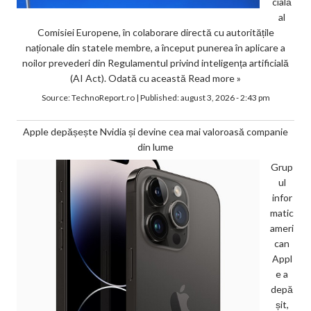
cială
al
Comisiei Europene, în colaborare directă cu autoritățile
naționale din statele membre, a început punerea în aplicare a
noilor prevederi din Regulamentul privind inteligența artificială
(AI Act). Odată cu această
Read more »
Source:
TechnoReport.ro
|
Published:
august 3, 2026 - 2:43 pm
Apple depășește Nvidia și devine cea mai valoroasă companie
din lume
Grup
ul
infor
matic
ameri
can
Appl
e a
depă
șit,