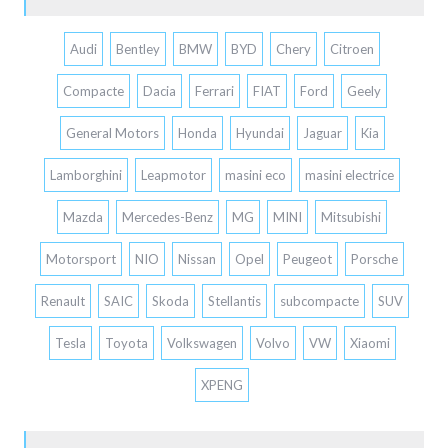
Audi
Bentley
BMW
BYD
Chery
Citroen
Compacte
Dacia
Ferrari
FIAT
Ford
Geely
General Motors
Honda
Hyundai
Jaguar
Kia
Lamborghini
Leapmotor
masini eco
masini electrice
Mazda
Mercedes-Benz
MG
MINI
Mitsubishi
Motorsport
NIO
Nissan
Opel
Peugeot
Porsche
Renault
SAIC
Skoda
Stellantis
subcompacte
SUV
Tesla
Toyota
Volkswagen
Volvo
VW
Xiaomi
XPENG