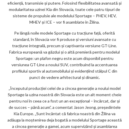
eficiență, transmisie și putere. Folosind flexibilitatea avansată și
modularitatea uzinei Kia din Slovacia, toate cele patru tipuri de
sisteme de propulsie ale modelului Sportage – PHEV, HEV,
MHEV și ICE – vor fi asamblate în Žilina.
Pe lângă noile modele Sportage cu tracțiune față, oferită
standard, în Slovacia vor fi produse și versiuni avansate cu
tracțiune integrală, precum și captivanta versiune GT-Line.
Fabrica europeană va găzdui și o altă premieră pentru modelul
Sportage: un plafon negru este acum disponibil pentru
versiunea GT-Line a noului SUV, contribuind la accentuarea
profilului sportiv al automobilului și evidențiind stâlpul C din
punct de vedere arhitectural și dinamic.
„Începutul producției celei de a cincea generație a noului model
Sportage la uzina noastră din Slovacia este un alt moment cheie
pentru noi în ceea ce a fost un an excepțional – încărcat, dar și
de succes – până acum”, a comentat Jason Jeong, președintele
Kia Europe. „Sunt încântat că fabrica noastră din Žilina va
adăuga la moștenirea deja bogată a modelului Sportage această
a cincea generație a gamei, acum supervizând și asamblarea