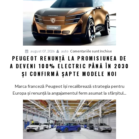
cer
măsuri
rapide
de
restructurare
pentru
august 07, 2026
auto
Comentariile sunt închise
PEUGEOT RENUNȚĂ LA PROMISIUNEA DE
Peugeot
A DEVENI 100% ELECTRIC PÂNĂ ÎN 2030
renunță
la
ȘI CONFIRMĂ ȘAPTE MODELE NOI
promisiunea
de
Marca franceză Peugeot își recalibrează strategia pentru
a
Europa și renunță la angajamentul ferm asumat la sfârșitul...
deveni
100%
electric
până
în
2030