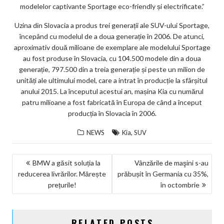
modelelor captivante Sportage eco-friendly și electrificate.”
Uzina din Slovacia a produs trei generații ale SUV-ului Sportage,
începând cu modelul de a doua generație în 2006. De atunci,
aproximativ două milioane de exemplare ale modelului Sportage
au fost produse în Slovacia, cu 104.500 modele din a doua
generație, 797.500 din a treia generație și peste un milion de
unități ale ultimului model, care a intrat în producție la sfârșitul
anului 2015. La începutul acestui an, mașina Kia cu numărul
patru milioane a fost fabricată în Europa de când a început
producția în Slovacia în 2006.
,
NEWS
Kia
SUV
NAVIGARE
BMW a găsit soluția la
Vânzările de maşini s-au
reducerea livrărilor. Mărește
prăbușit în Germania cu 35%,
ÎN
prețurile!
în octombrie
ARTICOLE
RELATED POSTS