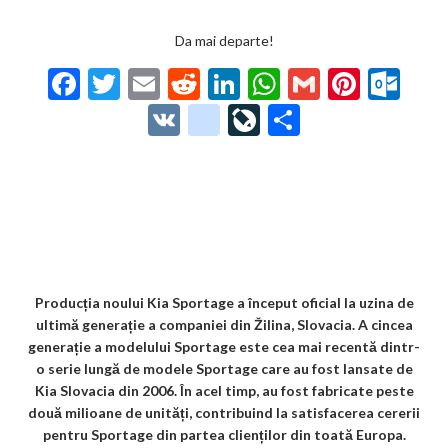
Da mai departe!
F
T
E
R
Li
W
G
Pi
O
ac
w
m
e
n
h
m
nt
ut
V
g
Li
P
e
itt
ai
d
ke
at
ai
er
lo
K
o
ve
ar
b
er
l
di
dI
s
l
es
o
o
Jo
ta
o
t
n
A
t
k.
gl
ur
je
o
p
co
e_
n
az
k
p
m
b
al
ă
o
Producția noului Kia Sportage a început oficial la uzina de
ultimă generație a companiei din Žilina, Slovacia. A cincea
o
generație a modelului Sportage este cea mai recentă dintr-
k
o serie lungă de modele Sportage care au fost lansate de
Kia Slovacia din 2006. În acel timp, au fost fabricate peste
m
două milioane de unități, contribuind la satisfacerea cererii
ar
pentru Sportage din partea clienților din toată Europa.