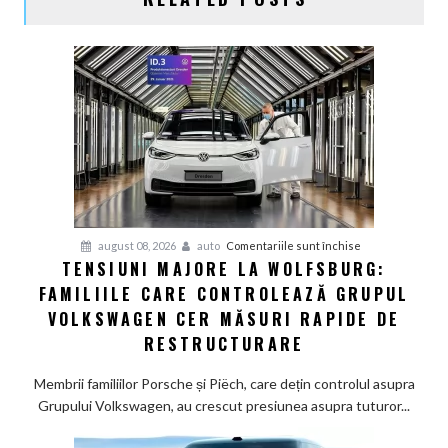
pentru
august 08, 2026
auto
Comentariile sunt închise
TENSIUNI MAJORE LA WOLFSBURG:
Tensiuni
FAMILIILE CARE CONTROLEAZĂ GRUPUL
majore
la
VOLKSWAGEN CER MĂSURI RAPIDE DE
Wolfsburg:
RESTRUCTURARE
Familiile
care
Membrii familiilor Porsche și Piëch, care dețin controlul asupra
controlează
Grupului Volkswagen, au crescut presiunea asupra tuturor...
Grupul
Volkswagen