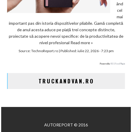
ând
cel
mai
important pas din istoria dispozitivelor pliabile. Gamă completă
de anul acesta aduce pe piață trei concepte distincte,
proiectate să acopere nevoi specifice: de la productivitatea de
nivel profesional
Read more »
Source:
TechnoReport.ro
|
Published:
iulie 22, 2026 - 7:23 pm
Powered by
RSS Feed Plugin
TRUCKANDVAN.RO
AUTOREPORT © 2016