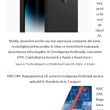
luni,
prod
ucăt
orul
de
cipuri
AI,
Nvidia, devenind astfel cea mai valoroasă companie din lume,
recâștigând prima poziție, în timp ce investitorii evaluează
dezvoltarea tehnologiilor AI (Inteligența Artificială), transmite
DPA. Capitalizarea bursieră a Apple a
Read more »
Source:
TechnoReport.ro
|
Published:
iulie 30, 2026 - 2:13 pm
ANCOM: Regulamentul UE privind Inteligența Artificială devine
aplicabil în România de la 2 august
ANC
OM:
Regu
lame