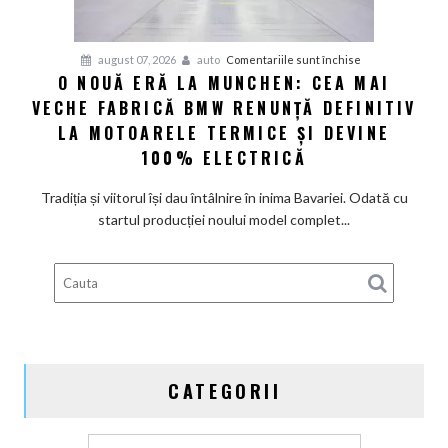
și
confirmă
șapte
pentru
august 07, 2026
auto
Comentariile sunt închise
modele
O NOUĂ ERĂ LA MUNCHEN: CEA MAI
O
noi
VECHE FABRICĂ BMW RENUNȚĂ DEFINITIV
nouă
eră
LA MOTOARELE TERMICE ȘI DEVINE
la
100% ELECTRICĂ
Munchen:
Cea
Tradiția și viitorul își dau întâlnire în inima Bavariei. Odată cu
mai
startul producției noului model complet...
veche
fabrică
BMW
renunță
definitiv
la
motoarele
CATEGORII
termice
și
devine
Categorii