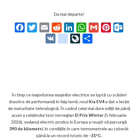
Da mai departe!
F
T
E
R
Li
W
G
Pi
O
ac
w
m
e
n
h
m
nt
ut
V
g
Li
P
e
itt
ai
d
ke
at
ai
er
lo
K
o
ve
ar
b
er
l
di
dI
s
l
es
o
o
Jo
ta
o
t
n
A
t
k.
gl
ur
je
o
p
co
e_
n
az
k
p
m
b
al
ă
o
În timp ce majoritatea mașinilor electrice se luptă cu scăderi
drastice de performanță în fața iernii, noul
Kia EV4
a dat o lecție
o
de maturitate tehnologică. În cadrul celei mai dure ediții de până
k
acum a celebrului test norvegian
El Prix Winter
(5 februarie
2026), sedanul electric produs în Europa a reușit să parcurgă
m
390 de kilometri
, în condițiile în care termometrele au coborât
ar
până la un record istoric de
-31°C
.