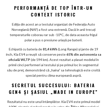
ks
PERFORMANȚĂ DE TOP ÎNTR-UN
CONTEXT ISTORIC
Ediția din acest an a testului organizat de Federația Auto
Norvegiană (NAF) a fost una extremă. Dacă în anii trecuți
temperaturile coborau rar sub -10°C, de data aceasta frigul
polar a pus o presiune uriașă pe baterii.
Echipată cu bateria de
81,4 kWh
(Long Range) și jante de 19
inch, Kia EV4 a reușit să conserve peste
65% din autonomia sa
oficială WLTP
(de 594 km). Acest rezultat a plasat modelul în
primii cinci performeri ai testului și pe primul loc în segmentul
său de preț, demonstrând că „haina” sa tehnologică este croită
special pentru clima europeană aspră.
SECRETUL SUCCESULUI: BATERIA
GEN4 ȘI ȘASIUL „MADE IN EUROPE”
Rezultatul nu este unul întâmplător. Kia EV4 este primul model
100% electric al mărcii produs la uzina din
Žilina (Slovacia)
și