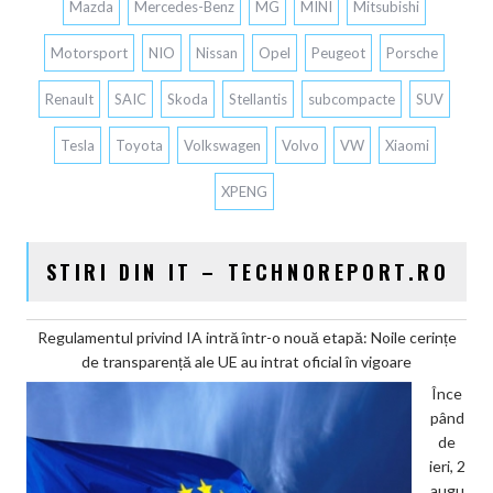
Mazda
Mercedes-Benz
MG
MINI
Mitsubishi
Motorsport
NIO
Nissan
Opel
Peugeot
Porsche
Renault
SAIC
Skoda
Stellantis
subcompacte
SUV
Tesla
Toyota
Volkswagen
Volvo
VW
Xiaomi
XPENG
STIRI DIN IT – TECHNOREPORT.RO
Regulamentul privind IA intră într-o nouă etapă: Noile cerințe
de transparență ale UE au intrat oficial în vigoare
Înce
pând
de
ieri, 2
augu