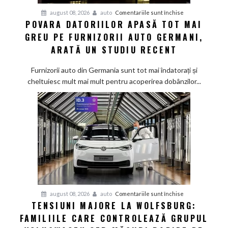
pentru
august 08, 2026
auto
Comentariile sunt închise
POVARA DATORIILOR APASĂ TOT MAI
Povara
GREU PE FURNIZORII AUTO GERMANI,
datoriilor
apasă
ARATĂ UN STUDIU RECENT
tot
mai
Furnizorii auto din Germania sunt tot mai îndatorați și
greu
cheltuiesc mult mai mult pentru acoperirea dobânzilor...
pe
furnizorii
auto
germani,
arată
un
studiu
recent
pentru
august 08, 2026
auto
Comentariile sunt închise
TENSIUNI MAJORE LA WOLFSBURG:
Tensiuni
FAMILIILE CARE CONTROLEAZĂ GRUPUL
majore
la