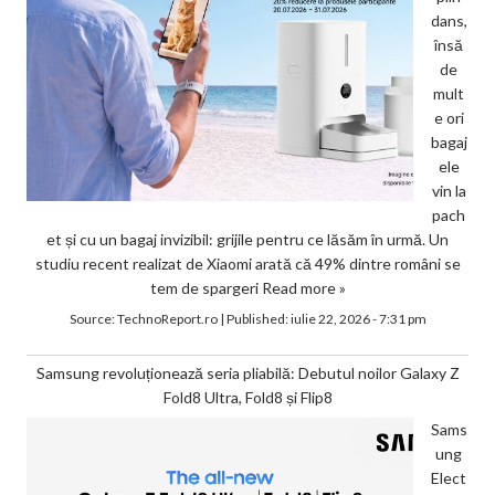
dans,
însă
de
mult
e ori
bagaj
ele
vin la
pach
et și cu un bagaj invizibil: grijile pentru ce lăsăm în urmă. Un
studiu recent realizat de Xiaomi arată că 49% dintre români se
tem de spargeri
Read more »
Source:
TechnoReport.ro
|
Published:
iulie 22, 2026 - 7:31 pm
Samsung revoluționează seria pliabilă: Debutul noilor Galaxy Z
Fold8 Ultra, Fold8 și Flip8
Sams
ung
Elect