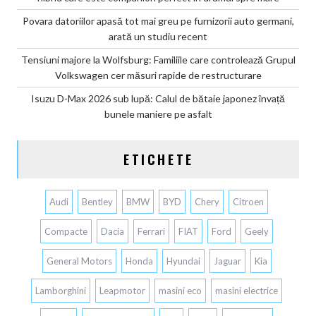
Povara datoriilor apasă tot mai greu pe furnizorii auto germani,
arată un studiu recent
Tensiuni majore la Wolfsburg: Familiile care controlează Grupul
Volkswagen cer măsuri rapide de restructurare
Isuzu D-Max 2026 sub lupă: Calul de bătaie japonez învață
bunele maniere pe asfalt
ETICHETE
Audi
Bentley
BMW
BYD
Chery
Citroen
Compacte
Dacia
Ferrari
FIAT
Ford
Geely
General Motors
Honda
Hyundai
Jaguar
Kia
Lamborghini
Leapmotor
masini eco
masini electrice