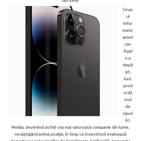
din lume
Grup
ul
infor
matic
ameri
can
Appl
e a
depă
șit,
luni,
prod
ucăt
orul
de
cipuri
AI,
Nvidia, devenind astfel cea mai valoroasă companie din lume,
recâștigând prima poziție, în timp ce investitorii evaluează
dezvoltarea tehnologiilor AI (Inteligența Artificială), transmite