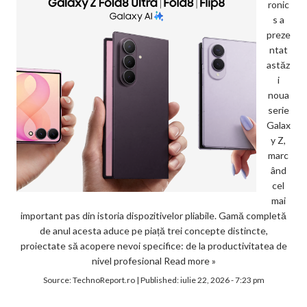
ronic
s a
preze
ntat
astăz
i
noua
serie
Galax
y Z,
marc
ând
cel
mai
important pas din istoria dispozitivelor pliabile. Gamă completă
de anul acesta aduce pe piață trei concepte distincte,
proiectate să acopere nevoi specifice: de la productivitatea de
nivel profesional
Read more »
Source:
TechnoReport.ro
|
Published:
iulie 22, 2026 - 7:23 pm