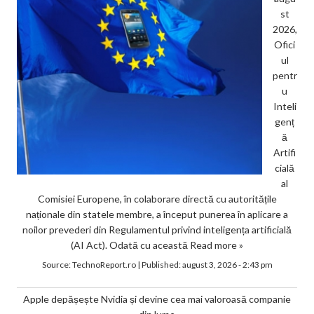
st
2026,
Ofici
ul
pentr
u
Inteli
genț
ă
Artifi
cială
al
Comisiei Europene, în colaborare directă cu autoritățile
naționale din statele membre, a început punerea în aplicare a
noilor prevederi din Regulamentul privind inteligența artificială
(AI Act). Odată cu această
Read more »
Source:
TechnoReport.ro
|
Published:
august 3, 2026 - 2:43 pm
Apple depășește Nvidia și devine cea mai valoroasă companie