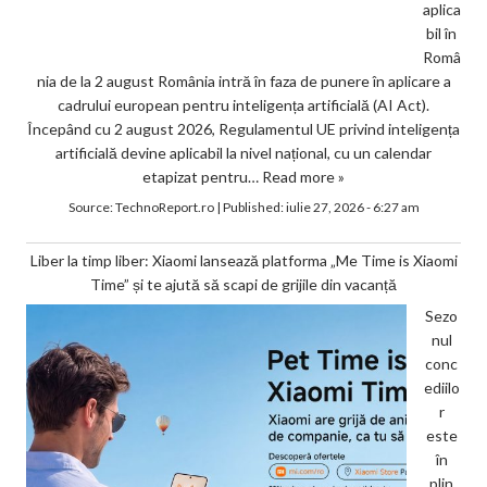
aplica
bil în
Româ
nia de la 2 august România intră în faza de punere în aplicare a
cadrului european pentru inteligența artificială (AI Act).
Începând cu 2 august 2026, Regulamentul UE privind inteligența
artificială devine aplicabil la nivel național, cu un calendar
etapizat pentru…
Read more »
Source:
TechnoReport.ro
|
Published:
iulie 27, 2026 - 6:27 am
Liber la timp liber: Xiaomi lansează platforma „Me Time is Xiaomi
Time” și te ajută să scapi de grijile din vacanță
Sezo
nul
conc
ediilo
r
este
în
plin