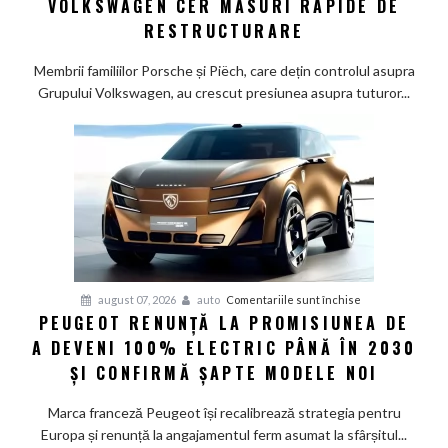
VOLKSWAGEN CER MĂSURI RAPIDE DE
Wolfsburg:
RESTRUCTURARE
Familiile
care
Membrii familiilor Porsche și Piëch, care dețin controlul asupra
controlează
Grupului Volkswagen, au crescut presiunea asupra tuturor...
Grupul
Volkswagen
cer
măsuri
rapide
de
restructurare
pentru
august 07, 2026
auto
Comentariile sunt închise
PEUGEOT RENUNȚĂ LA PROMISIUNEA DE
Peugeot
A DEVENI 100% ELECTRIC PÂNĂ ÎN 2030
renunță
la
ȘI CONFIRMĂ ȘAPTE MODELE NOI
promisiunea
de
Marca franceză Peugeot își recalibrează strategia pentru
a
Europa și renunță la angajamentul ferm asumat la sfârșitul...