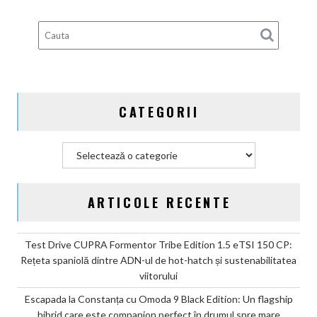
deveni
100%
electric
până
în
2030
și
CATEGORII
confirmă
șapte
modele
Categorii
noi
ARTICOLE RECENTE
Test Drive CUPRA Formentor Tribe Edition 1.5 eTSI 150 CP:
Rețeta spaniolă dintre ADN-ul de hot-hatch și sustenabilitatea
viitorului
Escapada la Constanța cu Omoda 9 Black Edition: Un flagship
hibrid care este companion perfect în drumul spre mare