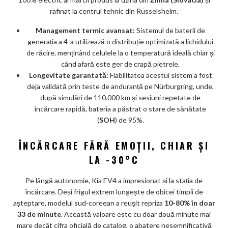
rafinat la centrul tehnic din Rüsselsheim.
Management termic avansat:
Sistemul de baterii de
generația a 4-a utilizează o distribuție optimizată a lichidului
de răcire, menținând celulele la o temperatură ideală chiar și
când afară este ger de crapă pietrele.
Longevitate garantată:
Fiabilitatea acestui sistem a fost
deja validată prin teste de anduranță pe Nürburgring, unde,
după simulări de 110.000 km și sesiuni repetate de
încărcare rapidă, bateria a păstrat o stare de sănătate
(
SOH
) de 95%.
ÎNCĂRCARE FĂRĂ EMOȚII, CHIAR ȘI
LA -30°C
Pe lângă autonomie, Kia EV4 a impresionat și la stația de
încărcare. Deși frigul extrem lungește de obicei timpii de
așteptare, modelul sud-coreean a reușit repriza
10-80% în doar
33 de minute
. Această valoare este cu doar două minute mai
mare decât cifra oficială de catalog, o abatere nesemnificativă