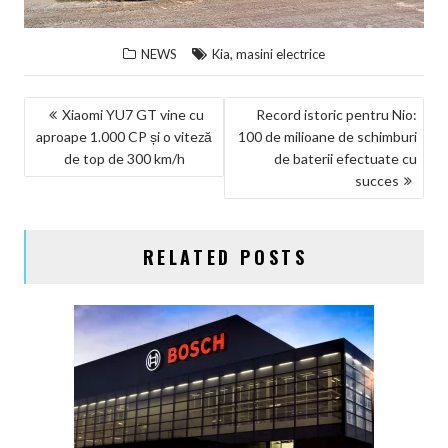
,
NEWS
Kia
masini electrice
NAVIGARE
Xiaomi YU7 GT vine cu
Record istoric pentru Nio:
aproape 1.000 CP și o viteză
100 de milioane de schimburi
ÎN
de top de 300 km/h
de baterii efectuate cu
ARTICOLE
succes
RELATED POSTS