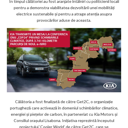
În timpul călătoriei au fost aranjate întâlniri cu politicienii locali
pentru a demonstra viabilitatea dezvoltării unei mobilități
electrice sustenabile și pentru a atrage atenția asupra
provocărilor aduse de aceasta.
Călătoria a fost finalizată de către Get2C, o organizație
portugheză care activează în domeniul schimbărilor climatice,
energiei și piețelor de carbon, în parteneriat cu Kia Motors și
Consiliul orașului Lisabona. Inițiativa reprezintă începutul
proiectului ‘Cooler World’ de către Get2C, care se