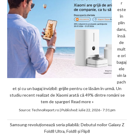
r
este
în
plin
dans,
însă
de
mult
e ori
bagaj
ele
vin la
pach
et și cu un bagaj invizibil: grijile pentru ce lăsăm în urmă. Un
studiu recent realizat de Xiaomi arată că 49% dintre români se
tem de spargeri
Read more »
Source:
TechnoReport.ro
|
Published:
iulie 22, 2026 - 7:31 pm
Samsung revoluționează seria pliabilă: Debutul noilor Galaxy Z
Fold8 Ultra, Fold8 și Flip8