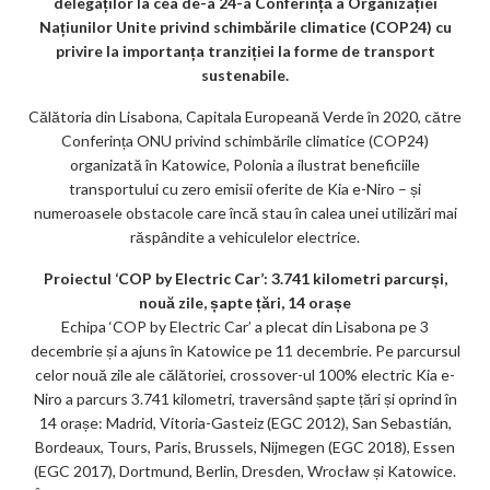
delegaților la cea de-a 24-a Conferință a Organizației
k
Națiunilor Unite privind schimbările climatice (COP24) cu
privire la importanța tranziției la forme de transport
m
sustenabile.
ar
Călătoria din Lisabona, Capitala Europeană Verde în 2020, către
ks
Conferința ONU privind schimbările climatice (COP24)
organizată în Katowice, Polonia a ilustrat beneficiile
transportului cu zero emisii oferite de Kia e-Niro – și
numeroasele obstacole care încă stau în calea unei utilizări mai
răspândite a vehiculelor electrice.
Proiectul ‘COP by Electric Car’: 3.741 kilometri parcurși,
nouă zile, șapte țări, 14 orașe
Echipa ‘COP by Electric Car’ a plecat din Lisabona pe 3
decembrie și a ajuns în Katowice pe 11 decembrie. Pe parcursul
celor nouă zile ale călătoriei, crossover-ul 100% electric Kia e-
Niro a parcurs 3.741 kilometri, traversând șapte țări și oprind în
14 orașe: Madrid, Vitoria-Gasteiz (EGC 2012), San Sebastián,
Bordeaux, Tours, Paris, Brussels, Nijmegen (EGC 2018), Essen
(EGC 2017), Dortmund, Berlin, Dresden, Wrocław și Katowice.