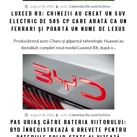
Smart
pentru
august 06, 2026
auto
Comentariile sunt închise
#1
LUXEED RX: CHINEZII AU CREAT UN SUV
Luxeed
în
ELECTRIC DE 585 CP CARE ARATĂ CA UN
RX:
China
Chinezii
FERRARI ȘI POARTĂ UN NUME DE LEXUS
au
creat
Producătorul auto Chery și gigantul tehnologic Huawei au
un
dezvăluit complet noul model Luxeed RX, după o...
SUV
electric
de
585
CP
care
arată
ca
un
Ferrari
pentru
august 06, 2026
auto
Comentariile sunt închise
PAS URIAȘ CĂTRE BATERIA VIITORULUI:
și
Pas
poartă
BYD ÎNREGISTREAZĂ 6 BREVETE PENTRU
uriaș
un
către