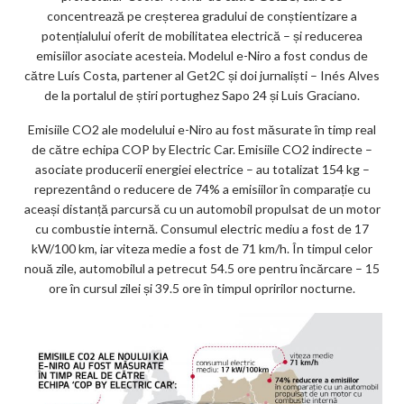
concentrează pe creșterea gradului de conștientizare a
potențialului oferit de mobilitatea electrică – și reducerea
emisiilor asociate acesteia. Modelul e-Niro a fost condus de
către Luís Costa, partener al Get2C și doi jurnaliști – Inés Alves
de la portalul de știri portughez Sapo 24 și Luis Graciano.
Emisiile CO2 ale modelului e-Niro au fost măsurate în timp real
de către echipa COP by Electric Car. Emisiile CO2 indirecte –
asociate producerii energiei electrice – au totalizat 154 kg –
reprezentând o reducere de 74% a emisiilor în comparație cu
aceași distanță parcursă cu un automobil propulsat de un motor
cu combustie internă. Consumul electric mediu a fost de 17
kW/100 km, iar viteza medie a fost de 71 km/h. În timpul celor
nouă zile, automobilul a petrecut 54.5 ore pentru încărcare – 15
ore în cursul zilei și 39.5 ore în timpul opririlor nocturne.