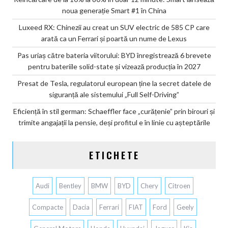
noua generație Smart #1 în China
Luxeed RX: Chinezii au creat un SUV electric de 585 CP care
arată ca un Ferrari și poartă un nume de Lexus
Pas uriaș către bateria viitorului: BYD înregistrează 6 brevete
pentru bateriile solid-state și vizează producția în 2027
Presat de Tesla, regulatorul european ține la secret datele de
siguranță ale sistemului „Full Self-Driving”
Eficiență în stil german: Schaeffler face „curățenie” prin birouri și
trimite angajații la pensie, deși profitul e în linie cu așteptările
ETICHETE
Audi
Bentley
BMW
BYD
Chery
Citroen
Compacte
Dacia
Ferrari
FIAT
Ford
Geely