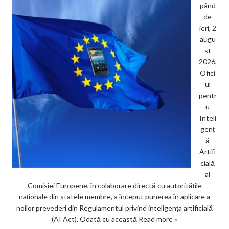
pând
de
ieri, 2
augu
st
2026,
Ofici
ul
pentr
u
Inteli
genț
ă
Artifi
cială
al
Comisiei Europene, în colaborare directă cu autoritățile
naționale din statele membre, a început punerea în aplicare a
noilor prevederi din Regulamentul privind inteligența artificială
(AI Act). Odată cu această
Read more »