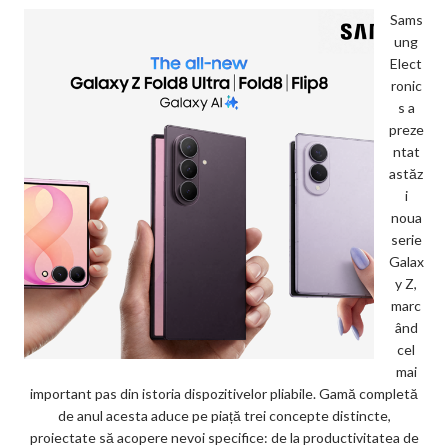
Sams
ung
Elect
ronic
s a
preze
ntat
astăz
i
noua
serie
Galax
y Z,
marc
ând
cel
mai
important pas din istoria dispozitivelor pliabile. Gamă completă
de anul acesta aduce pe piață trei concepte distincte,
proiectate să acopere nevoi specifice: de la productivitatea de