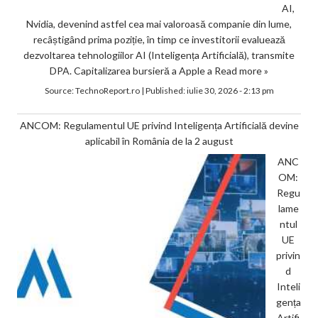
AI,
Nvidia, devenind astfel cea mai valoroasă companie din lume,
recâștigând prima poziție, în timp ce investitorii evaluează
dezvoltarea tehnologiilor AI (Inteligența Artificială), transmite
DPA. Capitalizarea bursieră a Apple a
Read more »
Source:
TechnoReport.ro
|
Published:
iulie 30, 2026 - 2:13 pm
ANCOM: Regulamentul UE privind Inteligența Artificială devine
aplicabil în România de la 2 august
ANC
OM:
Regu
lame
ntul
UE
privin
d
Inteli
gența
Artifi