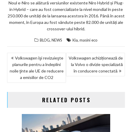
Noul e-Niro se alătură versiunilor existente Niro Hybrid și Plug-
in Hybrid – care au fost comercializate la nivel mondial în peste
250.000 de unități de la lansarea acestora în 2016. Până în acest
moment, în Europa au fost vândute peste 82.000 de unități ale
crossover-ului hibrid.
,
,
BLOG
NEWS
Kia
masini eco
NAVIGARE
Volkswagen îşi revizuieşte
Volkswagen achiziționează de
planurile pentru a îndeplini
la Volvo o divizie specializată
ÎN
noile ţinte ale UE de reducere
în conducere conectată
ARTICOLE
a emisiilor de CO2
RELATED POSTS