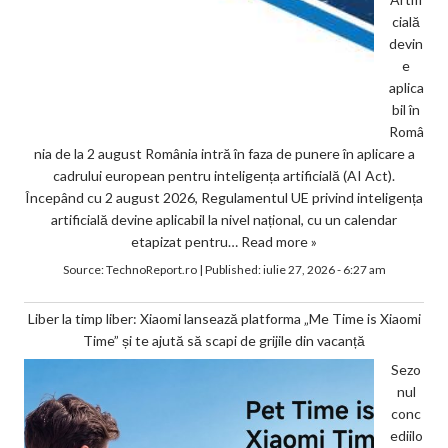
cială
devin
e
aplica
bil în
Româ
nia de la 2 august România intră în faza de punere în aplicare a
cadrului european pentru inteligența artificială (AI Act).
Începând cu 2 august 2026, Regulamentul UE privind inteligența
artificială devine aplicabil la nivel național, cu un calendar
etapizat pentru…
Read more »
Source:
TechnoReport.ro
|
Published:
iulie 27, 2026 - 6:27 am
Liber la timp liber: Xiaomi lansează platforma „Me Time is Xiaomi
Time” și te ajută să scapi de grijile din vacanță
Sezo
nul
conc
ediilo