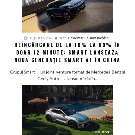
pentru
august 06, 2026
auto
Comentariile sunt închise
REÎNCĂRCARE DE LA 10% LA 80% ÎN
Reîncărcare
DOAR 12 MINUTE: SMART LANSEAZĂ
de
la
NOUA GENERAȚIE SMART #1 ÎN CHINA
10%
la
Grupul Smart — un joint-venture format de Mercedes-Benz și
80%
Geely Auto — a lansat oficial în...
în
doar
12
minute:
Smart
lansează
noua
generație