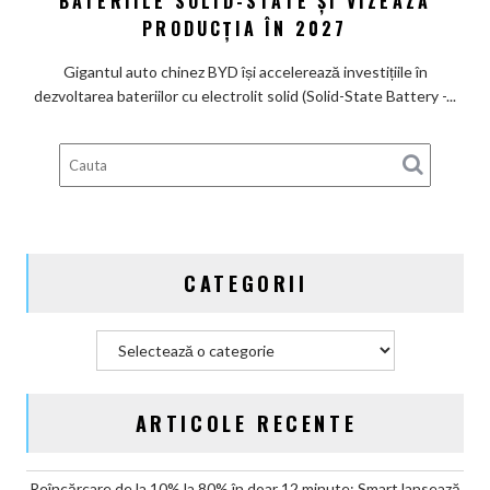
BATERIILE SOLID-STATE ȘI VIZEAZĂ
nume
bateria
PRODUCȚIA ÎN 2027
de
viitorului:
Lexus
BYD
Gigantul auto chinez BYD își accelerează investițiile în
înregistrează
dezvoltarea bateriilor cu electrolit solid (Solid-State Battery -...
6
brevete
pentru
bateriile
solid-
state
și
CATEGORII
vizează
producția
în
Categorii
2027
ARTICOLE RECENTE
Reîncărcare de la 10% la 80% în doar 12 minute: Smart lansează