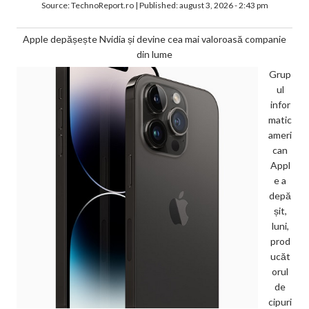
Source:
TechnoReport.ro
|
Published:
august 3, 2026 - 2:43 pm
Apple depășește Nvidia și devine cea mai valoroasă companie
din lume
Grup
ul
infor
matic
ameri
can
Appl
e a
depă
șit,
luni,
prod
ucăt
orul
de
cipuri