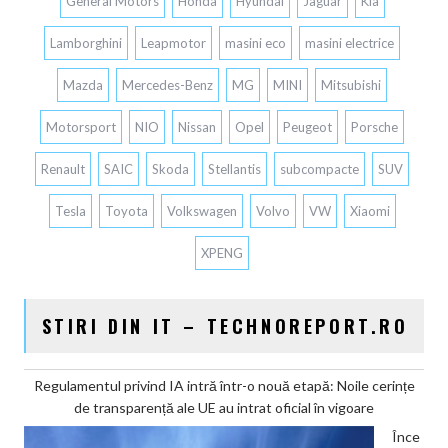
General Motors
Honda
Hyundai
Jaguar
Kia
Lamborghini
Leapmotor
masini eco
masini electrice
Mazda
Mercedes-Benz
MG
MINI
Mitsubishi
Motorsport
NIO
Nissan
Opel
Peugeot
Porsche
Renault
SAIC
Skoda
Stellantis
subcompacte
SUV
Tesla
Toyota
Volkswagen
Volvo
VW
Xiaomi
XPENG
STIRI DIN IT – TECHNOREPORT.RO
Regulamentul privind IA intră într-o nouă etapă: Noile cerințe
de transparență ale UE au intrat oficial în vigoare
Înce