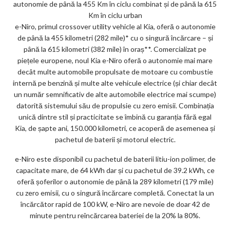
autonomie de până la 455 Km în ciclu combinat și de până la 615
Km în ciclu urban
e-Niro, primul crossover utility vehicle al Kia, oferă o autonomie
de până la 455 kilometri (282 mile)* cu o singură încărcare – și
până la 615 kilometri (382 mile) în oraș**. Comercializat pe
piețele europene, noul Kia e-Niro oferă o autonomie mai mare
decât multe automobile propulsate de motoare cu combustie
internă pe benzină și multe alte vehicule electrice (și chiar decât
un număr semnificativ de alte automobile electrice mai scumpe)
datorită sistemului său de propulsie cu zero emisii. Combinația
unică dintre stil și practicitate se îmbină cu garanția fără egal
Kia, de șapte ani, 150.000 kilometri, ce acoperă de asemenea și
pachetul de baterii și motorul electric.
e-Niro este disponibil cu pachetul de baterii litiu-ion polimer, de
capacitate mare, de 64 kWh dar și cu pachetul de 39.2 kWh, ce
oferă șoferilor o autonomie de până la 289 kilometri (179 mile)
cu zero emisii, cu o singură încărcare completă. Conectat la un
încărcător rapid de 100 kW, e-Niro are nevoie de doar 42 de
minute pentru reîncărcarea bateriei de la 20% la 80%.