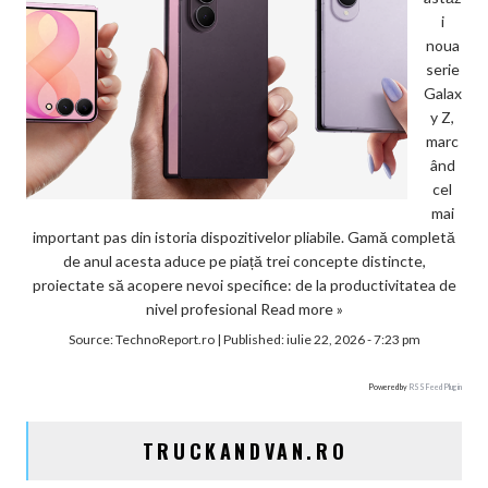
i
noua
serie
Galax
y Z,
marc
ând
cel
mai
important pas din istoria dispozitivelor pliabile. Gamă completă
de anul acesta aduce pe piață trei concepte distincte,
proiectate să acopere nevoi specifice: de la productivitatea de
nivel profesional
Read more »
Source:
TechnoReport.ro
|
Published:
iulie 22, 2026 - 7:23 pm
Powered by
RSS Feed Plugin
TRUCKANDVAN.RO