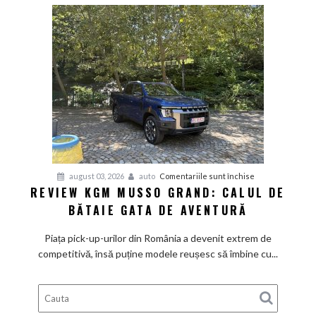
mică
cu
aer
de
Mediterana
pentru
august 03, 2026
auto
Comentariile sunt închise
REVIEW KGM MUSSO GRAND: CALUL DE
Review
BĂTAIE GATA DE AVENTURĂ
KGM
Musso
Piața pick-up-urilor din România a devenit extrem de
Grand:
competitivă, însă puține modele reușesc să îmbine cu...
Calul
de
bătaie
gata
de