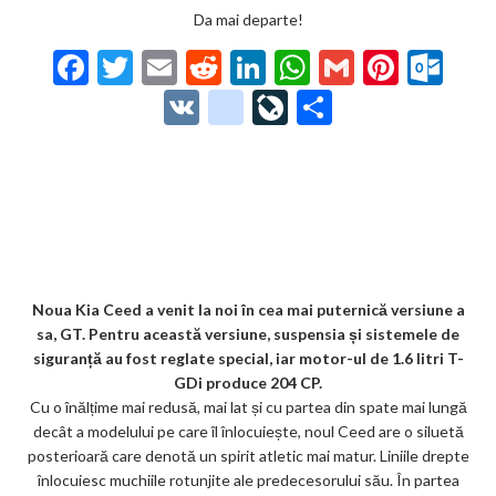
Da mai departe!
F
T
E
R
Li
W
G
Pi
O
ac
w
m
e
n
h
m
nt
ut
V
g
Li
P
e
itt
ai
d
ke
at
ai
er
lo
K
o
ve
ar
b
er
l
di
dI
s
l
es
o
o
Jo
ta
o
t
n
A
t
k.
gl
ur
je
o
p
co
e_
n
az
k
p
m
b
al
ă
o
Noua Kia Ceed a venit la noi în cea mai puternică versiune a
sa, GT. Pentru această versiune, suspensia și sistemele de
o
siguranță au fost reglate special, iar motor-ul de 1.6 litri T-
k
GDi produce 204 CP.
Cu o înălțime mai redusă, mai lat și cu partea din spate mai lungă
m
decât a modelului pe care îl înlocuiește, noul Ceed are o siluetă
ar
posterioară care denotă un spirit atletic mai matur. Liniile drepte
înlocuiesc muchiile rotunjite ale predecesorului său. În partea