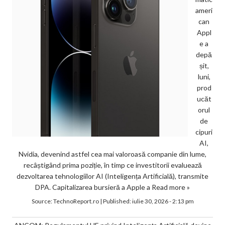
ameri
can
Appl
e a
depă
șit,
luni,
prod
ucăt
orul
de
cipuri
AI,
Nvidia, devenind astfel cea mai valoroasă companie din lume,
recâștigând prima poziție, în timp ce investitorii evaluează
dezvoltarea tehnologiilor AI (Inteligența Artificială), transmite
DPA. Capitalizarea bursieră a Apple a
Read more »
Source:
TechnoReport.ro
|
Published:
iulie 30, 2026 - 2:13 pm