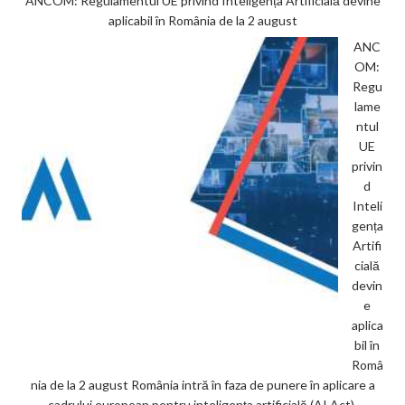
ANCOM: Regulamentul UE privind Inteligența Artificială devine
aplicabil în România de la 2 august
ANC
OM:
Regu
lame
ntul
UE
privin
d
Inteli
gența
Artifi
cială
devin
e
aplica
bil în
Româ
nia de la 2 august România intră în faza de punere în aplicare a
cadrului european pentru inteligența artificială (AI Act).