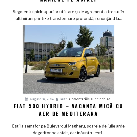
2026
sub
Segmentul pick-upurilor utilitare și de agrement a trecut în
lupă:
ultimii ani printr-o transformare profundă, renunțând la...
Calul
de
bătaie
japonez
învață
bunele
maniere
pe
asfalt
pentru
august 04, 2026
auto
Comentariile sunt închise
FIAT 500 HYBRID – VACANȚA MICĂ CU
Fiat
AER DE MEDITERANA
500
Hybrid
Ești la semafor pe Bulevardul Magheru, soarele de iulie arde
–
dogoritor pe asfalt, dar înăuntru ești...
vacanța