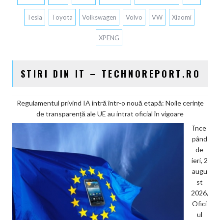
Tesla
Toyota
Volkswagen
Volvo
VW
Xiaomi
XPENG
STIRI DIN IT – TECHNOREPORT.RO
Regulamentul privind IA intră într-o nouă etapă: Noile cerințe
de transparență ale UE au intrat oficial în vigoare
Înce
pând
de
ieri, 2
augu
st
2026,
Ofici
ul