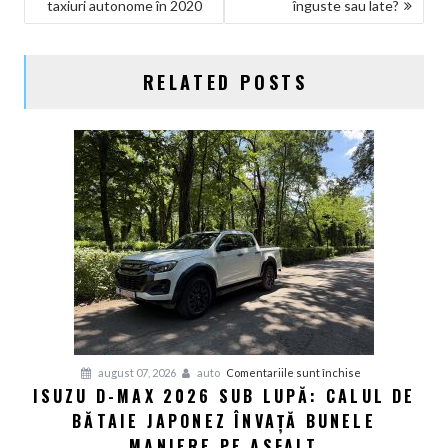
taxiuri autonome în 2020
înguste sau late?
ÎN
ARTICOLE
RELATED POSTS
pentru
august 07, 2026
auto
Comentariile sunt închise
ISUZU D-MAX 2026 SUB LUPĂ: CALUL DE
Isuzu
BĂTAIE JAPONEZ ÎNVAȚĂ BUNELE
D-
Max
MANIERE PE ASFALT