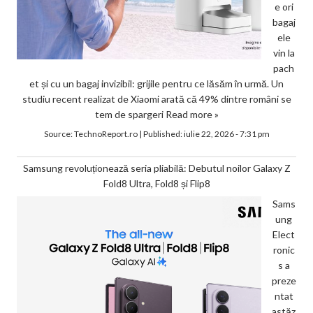
e ori
bagaj
ele
vin la
pach
et și cu un bagaj invizibil: grijile pentru ce lăsăm în urmă. Un
studiu recent realizat de Xiaomi arată că 49% dintre români se
tem de spargeri
Read more »
Source:
TechnoReport.ro
|
Published:
iulie 22, 2026 - 7:31 pm
Samsung revoluționează seria pliabilă: Debutul noilor Galaxy Z
Fold8 Ultra, Fold8 și Flip8
Sams
ung
Elect
ronic
s a
preze
ntat
astăz