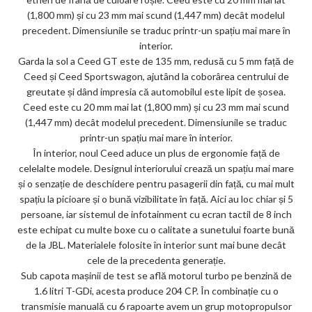
(1,800 mm) și cu 23 mm mai scund (1,447 mm) decât modelul
precedent. Dimensiunile se traduc printr-un spațiu mai mare în
interior.
Garda la sol a Ceed GT este de 135 mm, redusă cu 5 mm față de
Ceed și Ceed Sportswagon, ajutând la coborârea centrului de
greutate și dând impresia că automobilul este lipit de șosea.
Ceed este cu 20 mm mai lat (1,800 mm) și cu 23 mm mai scund
(1,447 mm) decât modelul precedent. Dimensiunile se traduc
printr-un spațiu mai mare în interior.
În interior, noul Ceed aduce un plus de ergonomie față de
celelalte modele. Designul interiorului crează un spațiu mai mare
și o senzație de deschidere pentru pasagerii din față, cu mai mult
spațiu la picioare și o bună vizibilitate în față. Aici au loc chiar și 5
persoane, iar sistemul de infotainment cu ecran tactil de 8 inch
este echipat cu multe boxe cu o calitate a sunetului foarte bună
de la JBL. Materialele folosite în interior sunt mai bune decât
cele de la precedenta generație.
Sub capota mașinii de test se află motorul turbo pe benzină de
1.6 litri T-GDi, acesta produce 204 CP. În combinație cu o
transmisie manuală cu 6 rapoarte avem un grup motopropulsor