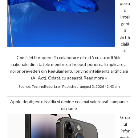
pentr
u
Inteli
genț
ă
Artifi
cială
al
Comisiei Europene, în colaborare directă cu autoritățile
naționale din statele membre, a început punerea în aplicare a
noilor prevederi din Regulamentul privind inteligența artificială
(AI Act). Odată cu această
Read more »
Source:
TechnoReport.ro
|
Published:
august 3, 2026 - 2:43 pm
Apple depășește Nvidia și devine cea mai valoroasă companie
din lume
Grup
ul
infor
matic