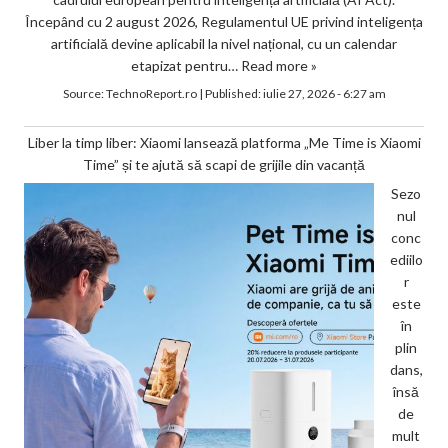
Începând cu 2 august 2026, Regulamentul UE privind inteligența
artificială devine aplicabil la nivel național, cu un calendar
etapizat pentru…
Read more »
Source:
TechnoReport.ro
|
Published:
iulie 27, 2026 - 6:27 am
Liber la timp liber: Xiaomi lansează platforma „Me Time is Xiaomi
Time” și te ajută să scapi de grijile din vacanță
Sezo
nul
conc
ediilo
r
este
în
plin
dans,
însă
de
mult