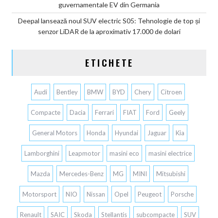
guvernamentale EV din Germania
Deepal lansează noul SUV electric S05: Tehnologie de top și
senzor LiDAR de la aproximativ 17.000 de dolari
ETICHETE
Audi
Bentley
BMW
BYD
Chery
Citroen
Compacte
Dacia
Ferrari
FIAT
Ford
Geely
General Motors
Honda
Hyundai
Jaguar
Kia
Lamborghini
Leapmotor
masini eco
masini electrice
Mazda
Mercedes-Benz
MG
MINI
Mitsubishi
Motorsport
NIO
Nissan
Opel
Peugeot
Porsche
Renault
SAIC
Skoda
Stellantis
subcompacte
SUV