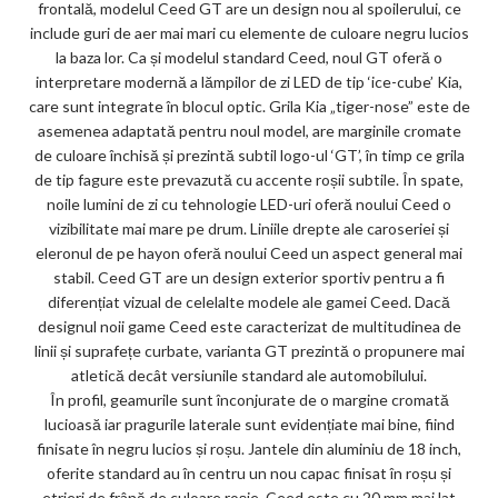
ks
frontală, modelul Ceed GT are un design nou al spoilerului, ce
include guri de aer mai mari cu elemente de culoare negru lucios
la baza lor. Ca și modelul standard Ceed, noul GT oferă o
interpretare modernă a lămpilor de zi LED de tip ‘ice-cube’ Kia,
care sunt integrate în blocul optic. Grila Kia „tiger-nose” este de
asemenea adaptată pentru noul model, are marginile cromate
de culoare închisă și prezintă subtil logo-ul ‘GT’, în timp ce grila
de tip fagure este prevazută cu accente roșii subtile. În spate,
noile lumini de zi cu tehnologie LED-uri oferă noului Ceed o
vizibilitate mai mare pe drum. Liniile drepte ale caroseriei și
eleronul de pe hayon oferă noului Ceed un aspect general mai
stabil. Ceed GT are un design exterior sportiv pentru a fi
diferențiat vizual de celelalte modele ale gamei Ceed. Dacă
designul noii game Ceed este caracterizat de multitudinea de
linii și suprafețe curbate, varianta GT prezintă o propunere mai
atletică decât versiunile standard ale automobilului.
În profil, geamurile sunt înconjurate de o margine cromată
lucioasă iar pragurile laterale sunt evidențiate mai bine, fiind
finisate în negru lucios și roșu. Jantele din aluminiu de 18 inch,
oferite standard au în centru un nou capac finisat în roșu și
etrieri de frână de culoare roșie. Ceed este cu 20 mm mai lat