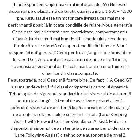
foarte sprinten. Cuplul maxim al motorului de 265 Nm este
disponibil pe o plajă largă de turații, cuprinsă între 1,500 – 4,500
rpm. Rezultatul este un motor care livrează cea mai mare
performanță posibilă în toate condițiile de rulare. Noua generație
Ceed este mai orientată spre sportivitate, comportamentul
dinamic fiind cu mult mai bun decât al modelului precedent.
Producătorul se laudă că a operat modificări timp de 6 luni
suspensiei noii generații Ceed pentru a ajunge la performanțele
lui Ceed GT. Adevărul este că alături de jantele de 18 inch,
suspensia asigură unul dintre cele mai bune comportamente
dinamice din clasa compactă.
Pe autostradă, noul Ceed stă foarte bine. De fapt KIA Ceed GT
a ajuns undeva în vârful clasei compacte la capitolul dinamică.
Tehnologiile de siguranță standard includ sistemul de asistență
pentru faza lungă, sistemul de avertizare privind atenția
șoferului, sistemul de asistență la păstrarea benzii de rulare și
de atenționare la posibilele coliziuni frontale (Lane Keeping
Assist with Forward Collision-Avoidance Assist). Mai este
disponibil și sistemul de asistență la păstrarea benzii de rulare
”Lane Following Assist”, o tehnologie autonomă de nivel 2.