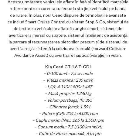
Acesta urmărește vehiculele aflate în față și identifică marcajele
rutiere pentru a corecta traiectoria și a ține vehiculul pe banda
de rulare. În plus, noul Ceed dispune de tehnologiile avansate
ce includ Smart Cruise Control cu sistem Stop & Go, sistemul de
detectare a vehiculelor aflate în unghiul mort, sistemul de
avertizare la mersul cu spatele, sistemul inteligent de asistență
la parcare și recunoașterea pietonilor, precum și de sistemul de
avertizare și asistență la coliziunea frontală (Forward Collision-
Avoidance Assist) cu avertizare haptică (vibrație) în volan.
Kia Ceed GT 1.6 T-GDi
– 0-100 km/h: 7,5 secunde
– Viteza maximă: 230 km/h
– L/l/î: 4.310/1.800/1.447
– Masă proprie: 1.240 kg
– Volum portbagaj (l): 395
– Cilindree (cmc): 1.591
– Putere (CP): 204 la 6.000 rpm
– Cuplu maxim (Nm): 265 la 1.500 rpm
– Consum mediu: 7,5 l/100 km (mixt)
– Cutie de viteze: manuală, 6 trepte