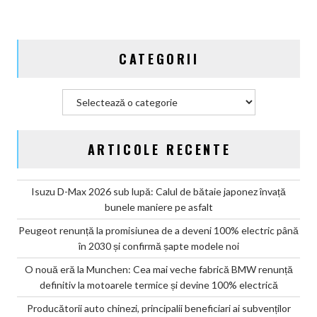
aventură
CATEGORII
Categorii
ARTICOLE RECENTE
Isuzu D-Max 2026 sub lupă: Calul de bătaie japonez învață
bunele maniere pe asfalt
Peugeot renunță la promisiunea de a deveni 100% electric până
în 2030 și confirmă șapte modele noi
O nouă eră la Munchen: Cea mai veche fabrică BMW renunță
definitiv la motoarele termice și devine 100% electrică
Producătorii auto chinezi, principalii beneficiari ai subvenților