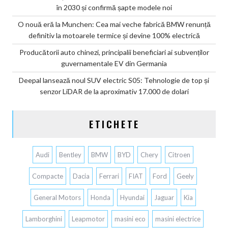
în 2030 și confirmă șapte modele noi
O nouă eră la Munchen: Cea mai veche fabrică BMW renunță
definitiv la motoarele termice și devine 100% electrică
Producătorii auto chinezi, principalii beneficiari ai subvenților
guvernamentale EV din Germania
Deepal lansează noul SUV electric S05: Tehnologie de top și
senzor LiDAR de la aproximativ 17.000 de dolari
ETICHETE
Audi
Bentley
BMW
BYD
Chery
Citroen
Compacte
Dacia
Ferrari
FIAT
Ford
Geely
General Motors
Honda
Hyundai
Jaguar
Kia
Lamborghini
Leapmotor
masini eco
masini electrice