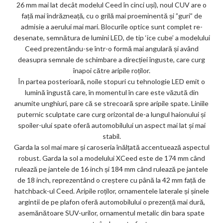
26 mm mai lat decât modelul Ceed în cinci uși), noul CUV are o
față mai îndrăzneață, cu o grilă mai proeminentă și ”guri” de
admisie a aerului mai mari. Blocurile optice sunt complet re-
desenate, semnătura de lumini LED, de tip ‘ice cube’ a modelului
Ceed prezentându-se într-o formă mai angulară și având
deasupra semnale de schimbare a direcției înguste, care curg
înapoi către aripile roților.
În partea posterioară, noile stopuri cu tehnologie LED emit o
lumină îngustă care, în momentul în care este văzută din
anumite unghiuri, pare că se strecoară spre aripile spate. Liniile
puternic sculptate care curg orizontal de-a lungul haionului și
spoiler-ului spate oferă automobilului un aspect mai lat și mai
stabil.
Garda la sol mai mare și caroseria înălțată accentuează aspectul
robust. Garda la sol a modelului XCeed este de 174 mm când
rulează pe jantele de 16 inch și 184 mm când rulează pe jantele
de 18 inch, reprezentând o creștere cu până la 42 mm față de
hatchback-ul Ceed. Aripile roților, ornamentele laterale și șinele
argintii de pe plafon oferă automobilului o prezență mai dură,
asemănătoare SUV-urilor, ornamentul metalic din bara spate