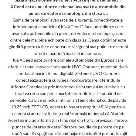
XCeed este unul dintre cele mai avansate automobile din
punct de vedere tehnologic din clasa sa
Gama de tehnologii avansate de siguranță, conectivitate și
infotainment a modelului Kia XCeed îl face unul dintre cele
avansate automobile din punct de vedere tehnologic și unul
dintre cele mai bine echipate din clasa sa. Gama dotărilor este
gândită pentru a face condusul mai sigur și mai puțin stresant și
oferă o ușurință maximă în operare.
Kia XCeed este printre primele automobile din Europa care
oferă sistemul inovator telematic UVO Connect, menit să ducă
condusul mașinii în era digitală. Sistemul UVO Connect
conectează șoferii cu lumea înconjurătoare, oferindu-le
informații prețioase prin intermediul sistemului multimedia cu
touchscreen sau prin smartphone-urile lor. Dispunând de
serviciile Kia Live și inclus într-un sistem opțional cu display de
10.25 inch TFT LCD, acesta folosește propriul eSIM pentru a
colecta și actualiza în timp real informații în timpul călătoriei.
Acestea includ informații în timp real din trafic, previziuni meteo,
puncte de interes și detalii despre locurile de parcare de pe
stradă sau din spații special amenajate (incluzând prețuri, locații