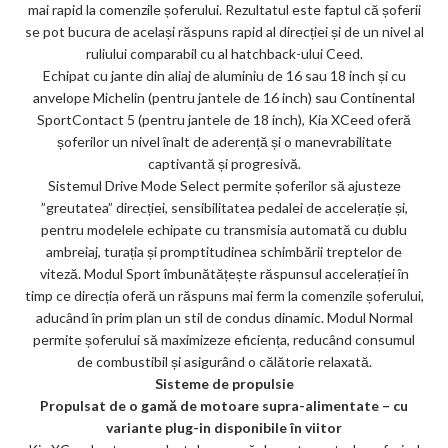
mai rapid la comenzile șoferului. Rezultatul este faptul că șoferii
se pot bucura de același răspuns rapid al direcției și de un nivel al
ruliului comparabil cu al hatchback-ului Ceed.
Echipat cu jante din aliaj de aluminiu de 16 sau 18 inch și cu
anvelope Michelin (pentru jantele de 16 inch) sau Continental
SportContact 5 (pentru jantele de 18 inch), Kia XCeed oferă
șoferilor un nivel înalt de aderență și o manevrabilitate
captivantă și progresivă.
Sistemul Drive Mode Select permite șoferilor să ajusteze
”greutatea” direcției, sensibilitatea pedalei de accelerație și,
pentru modelele echipate cu transmisia automată cu dublu
ambreiaj, turația și promptitudinea schimbării treptelor de
viteză. Modul Sport îmbunătățește răspunsul accelerației în
timp ce direcția oferă un răspuns mai ferm la comenzile șoferului,
aducând în prim plan un stil de condus dinamic. Modul Normal
permite șoferului să maximizeze eficiența, reducând consumul
de combustibil și asigurând o călătorie relaxată.
Sisteme de propulsie
Propulsat de o gamă de motoare supra-alimentate – cu
variante plug-in disponibile în viitor