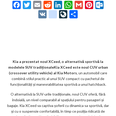
F
T
E
R
Li
W
G
Pi
O
ac
w
m
e
n
h
m
nt
ut
V
g
Li
P
e
itt
ai
d
ke
at
ai
er
lo
K
o
ve
ar
b
er
l
di
dI
s
l
es
o
o
Jo
ta
o
t
n
A
t
k.
gl
ur
je
o
p
co
e_
n
az
k
p
m
b
al
ă
o
Kia a prezentat noul XCeed, o alternativă sportivă la
modelele SUV tradiționaleKia XCeed este noul CUV urban
o
(crossover utility vehicle) al Kia Motors
, un automobil care
k
combină stilul practic al unui SUV compact cu pachetul de
funcționalități și manevrabilitatea sportivă a unui hatchback.
m
O alternativă la SUV-urile tradiționale, noul CUV oferă, fără
ar
îndoială, un nivel comparabil al spațiului pentru pasageri și
ks
bagaje. Kia XCeed va captiva șoferii cu dinamica sa sportivă, dar
și cu o suspensie confortabilă, în timp ce poziția ridicată de