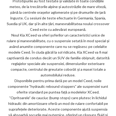
Prototipurile au fost testate și validate în toate condițiile
meteo, de la trecătorile alpine și autostrăzile de mare viteză,
până la centrele orașelor aglomerate și pe drumurile de țară
înguste. Cu sesiuni de teste efectuate în Germania, Spania,
Suedia și UK, dar și în alte țări, manevrabilitatea noului crossover
Ceed este cu adevărat europeană.
Noul Kia XCeed va oferi șoferilor un caracteristici unice de
rulare și manevrabilitate, cu o suspensie setată în mod special și
având anumite componente care nu se regăsesc pe celelalte
modele Ceed. În ciuda gărzii la sol ridicate, Kia XCeed va fi mai
captivantă de condus decât un SUV de familie obișnuit, datorită
reglajelor speciale ale suspensiei, dimensiunilor exterioare
compacte, centrului de greutate coborât și a masei totale a
automobilului reduse.
Disponibile pentru prima dată pe un model Ceed, noile
componente ”hydraulic rebound stoppers” ale suspensiei sunt
oferite standard pe puntea față a modelelor XCeed.
”Opritoarele” de cauciuc (bump stops) care plutesc în lichidul
hidraulic din amortizoare oferă un mod de rulare confortabil pe
suprafețele deteriorate. Aceste componente ajută suspensia
să absoarbă șocurile mai puternice, oferind un răspuns fluid și