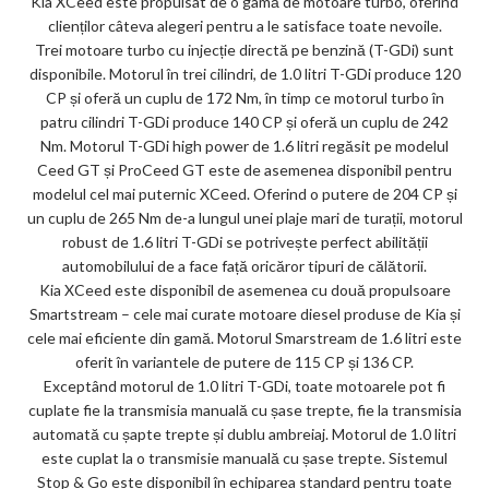
Kia XCeed este propulsat de o gamă de motoare turbo, oferind
clienților câteva alegeri pentru a le satisface toate nevoile.
Trei motoare turbo cu injecție directă pe benzină (T-GDi) sunt
disponibile. Motorul în trei cilindri, de 1.0 litri T-GDi produce 120
CP și oferă un cuplu de 172 Nm, în timp ce motorul turbo în
patru cilindri T-GDi produce 140 CP și oferă un cuplu de 242
Nm. Motorul T-GDi high power de 1.6 litri regăsit pe modelul
Ceed GT și ProCeed GT este de asemenea disponibil pentru
modelul cel mai puternic XCeed. Oferind o putere de 204 CP și
un cuplu de 265 Nm de-a lungul unei plaje mari de turații, motorul
robust de 1.6 litri T-GDi se potrivește perfect abilității
automobilului de a face față oricăror tipuri de călătorii.
Kia XCeed este disponibil de asemenea cu două propulsoare
Smartstream – cele mai curate motoare diesel produse de Kia și
cele mai eficiente din gamă. Motorul Smarstream de 1.6 litri este
oferit în variantele de putere de 115 CP și 136 CP.
Exceptând motorul de 1.0 litri T-GDi, toate motoarele pot fi
cuplate fie la transmisia manuală cu șase trepte, fie la transmisia
automată cu șapte trepte și dublu ambreiaj. Motorul de 1.0 litri
este cuplat la o transmisie manuală cu șase trepte. Sistemul
Stop & Go este disponibil în echiparea standard pentru toate