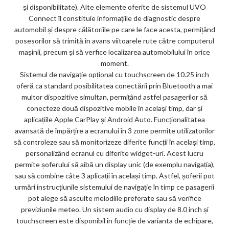
și disponibilitate). Alte elemente oferite de sistemul UVO
Connect îl constituie informațiile de diagnostic despre
automobil și despre călătoriile pe care le face acesta, permițând
posesorilor să trimită în avans viitoarele rute către computerul
mașinii, precum și să verfice localizarea automobilului în orice
moment.
Sistemul de navigație opțional cu touchscreen de 10.25 inch
oferă ca standard posibilitatea conectării prin Bluetooth a mai
multor dispozitive simultan, permițând astfel pasagerilor să
conecteze două dispozitive mobile în același timp, dar și
aplicațiile Apple CarPlay și Android Auto. Funcționalitatea
avansată de împărțire a ecranului în 3 zone permite utilizatorilor
să controleze sau să monitorizeze diferite funcții în același timp,
personalizând ecranul cu diferite widget-uri. Acest lucru
permite șoferului să aibă un display unic (de exemplu navigația),
sau să combine câte 3 aplicații în același timp. Astfel, șoferii pot
urmări instrucțiunile sistemului de navigație în timp ce pasagerii
pot alege să asculte melodiile preferate sau să verifice
previziunile meteo. Un sistem audio cu display de 8.0 inch și
touchscreen este disponibil în funcție de varianta de echipare,