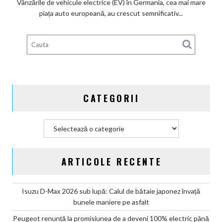
Vânzările de vehicule electrice (EV) în Germania, cea mai mare
subvenților
piața auto europeană, au crescut semnificativ...
guvernamentale
EV
din
Germania
CATEGORII
Categorii
ARTICOLE RECENTE
Isuzu D-Max 2026 sub lupă: Calul de bătaie japonez învață
bunele maniere pe asfalt
Peugeot renunță la promisiunea de a deveni 100% electric până