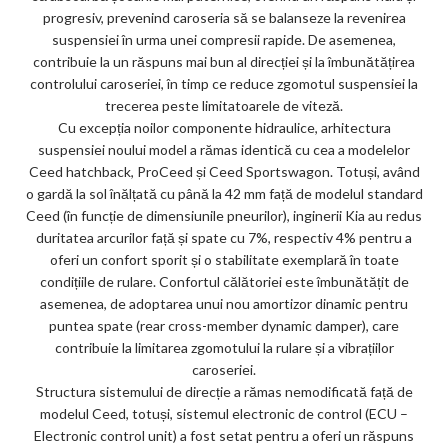
progresiv, prevenind caroseria să se balanseze la revenirea
suspensiei în urma unei compresii rapide. De asemenea,
contribuie la un răspuns mai bun al direcției și la îmbunătățirea
controlului caroseriei, în timp ce reduce zgomotul suspensiei la
trecerea peste limitatoarele de viteză.
Cu excepția noilor componente hidraulice, arhitectura
suspensiei noului model a rămas identică cu cea a modelelor
Ceed hatchback, ProCeed și Ceed Sportswagon. Totuși, având
o gardă la sol înălțată cu până la 42 mm față de modelul standard
Ceed (în funcție de dimensiunile pneurilor), inginerii Kia au redus
duritatea arcurilor față și spate cu 7%, respectiv 4% pentru a
oferi un confort sporit și o stabilitate exemplară în toate
condițiile de rulare. Confortul călătoriei este îmbunătățit de
asemenea, de adoptarea unui nou amortizor dinamic pentru
puntea spate (rear cross-member dynamic damper), care
contribuie la limitarea zgomotului la rulare și a vibrațiilor
caroseriei.
Structura sistemului de direcție a rămas nemodificată față de
modelul Ceed, totuși, sistemul electronic de control (ECU –
Electronic control unit) a fost setat pentru a oferi un răspuns