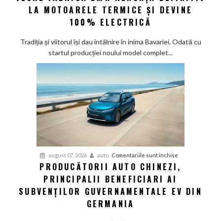
eră
LA MOTOARELE TERMICE ȘI DEVINE
la
100% ELECTRICĂ
Munchen:
Cea
Tradiția și viitorul își dau întâlnire în inima Bavariei. Odată cu
mai
startul producției noului model complet...
veche
fabrică
BMW
renunță
definitiv
la
motoarele
termice
și
pentru
august 07, 2026
auto
Comentariile sunt închise
devine
PRODUCĂTORII AUTO CHINEZI,
Producătorii
100%
PRINCIPALII BENEFICIARI AI
auto
electrică
chinezi,
SUBVENȚILOR GUVERNAMENTALE EV DIN
principalii
GERMANIA
beneficiari
ai