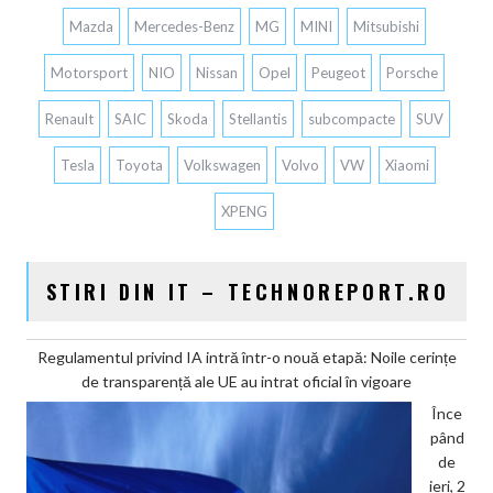
Mazda
Mercedes-Benz
MG
MINI
Mitsubishi
Motorsport
NIO
Nissan
Opel
Peugeot
Porsche
Renault
SAIC
Skoda
Stellantis
subcompacte
SUV
Tesla
Toyota
Volkswagen
Volvo
VW
Xiaomi
XPENG
STIRI DIN IT – TECHNOREPORT.RO
Regulamentul privind IA intră într-o nouă etapă: Noile cerințe
de transparență ale UE au intrat oficial în vigoare
Înce
pând
de
ieri, 2