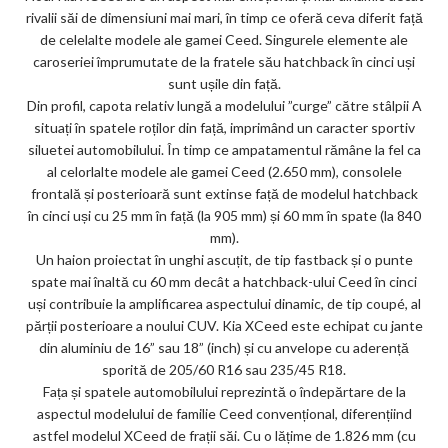
rivalii săi de dimensiuni mai mari, în timp ce oferă ceva diferit față
de celelalte modele ale gamei Ceed. Singurele elemente ale
caroseriei împrumutate de la fratele său hatchback în cinci uși
sunt ușile din față.
Din profil, capota relativ lungă a modelului ”curge” către stâlpii A
situați în spatele roților din față, imprimând un caracter sportiv
siluetei automobilului. În timp ce ampatamentul rămâne la fel ca
al celorlalte modele ale gamei Ceed (2.650 mm), consolele
frontală și posterioară sunt extinse față de modelul hatchback
în cinci uși cu 25 mm în față (la 905 mm) și 60 mm în spate (la 840
mm).
Un haion proiectat în unghi ascuțit, de tip fastback și o punte
spate mai înaltă cu 60 mm decât a hatchback-ului Ceed în cinci
uși contribuie la amplificarea aspectului dinamic, de tip coupé, al
părții posterioare a noului CUV. Kia XCeed este echipat cu jante
din aluminiu de 16” sau 18” (inch) și cu anvelope cu aderență
sporită de 205/60 R16 sau 235/45 R18.
Fața și spatele automobilului reprezintă o îndepărtare de la
aspectul modelului de familie Ceed convențional, diferențiind
astfel modelul XCeed de frații săi. Cu o lățime de 1.826 mm (cu