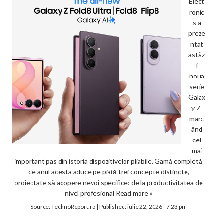
Elect
ronic
s a
preze
ntat
astăz
i
noua
serie
Galax
y Z,
marc
ând
cel
mai
important pas din istoria dispozitivelor pliabile. Gamă completă
de anul acesta aduce pe piață trei concepte distincte,
proiectate să acopere nevoi specifice: de la productivitatea de
nivel profesional
Read more »
Source:
TechnoReport.ro
|
Published:
iulie 22, 2026 - 7:23 pm