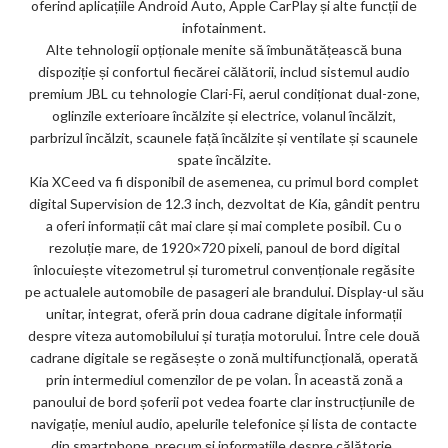
oferind aplicațiile Android Auto, Apple CarPlay și alte funcții de
infotainment.
Alte tehnologii opționale menite să îmbunătățească buna
dispoziție și confortul fiecărei călătorii, includ sistemul audio
premium JBL cu tehnologie Clari-Fi, aerul condiționat dual-zone,
oglinzile exterioare încălzite și electrice, volanul încălzit,
parbrizul încălzit, scaunele față încălzite și ventilate și scaunele
spate încălzite.
Kia XCeed va fi disponibil de asemenea, cu primul bord complet
digital Supervision de 12.3 inch, dezvoltat de Kia, gândit pentru
a oferi informații cât mai clare și mai complete posibil. Cu o
rezoluție mare, de 1920×720 pixeli, panoul de bord digital
înlocuiește vitezometrul și turometrul convenționale regăsite
pe actualele automobile de pasageri ale brandului. Display-ul său
unitar, integrat, oferă prin doua cadrane digitale informații
despre viteza automobilului și turația motorului. Între cele două
cadrane digitale se regăsește o zonă multifuncțională, operată
prin intermediul comenzilor de pe volan. În această zonă a
panoului de bord șoferii pot vedea foarte clar instrucțiunile de
navigație, meniul audio, apelurile telefonice și lista de contacte
din smartphone, precum și informațiile despre călătorie,