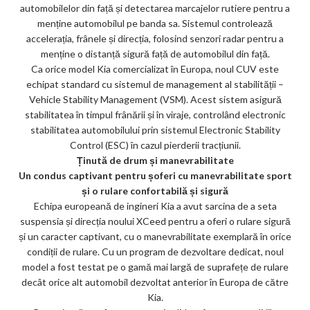
automobilelor din față și detectarea marcajelor rutiere pentru a
menține automobilul pe banda sa. Sistemul controlează
accelerația, frânele și direcția, folosind senzori radar pentru a
menține o distanță sigură față de automobilul din față.
Ca orice model Kia comercializat în Europa, noul CUV este
echipat standard cu sistemul de management al stabilității –
Vehicle Stability Management (VSM). Acest sistem asigură
stabilitatea în timpul frânării și în viraje, controlând electronic
stabilitatea automobilului prin sistemul Electronic Stability
Control (ESC) în cazul pierderii tracțiunii.
Ținută de drum și manevrabilitate
Un condus captivant pentru șoferi cu manevrabilitate sport
și o rulare confortabilă și sigură
Echipa europeană de ingineri Kia a avut sarcina de a seta
suspensia și direcția noului XCeed pentru a oferi o rulare sigură
și un caracter captivant, cu o manevrabilitate exemplară în orice
condiții de rulare. Cu un program de dezvoltare dedicat, noul
model a fost testat pe o gamă mai largă de suprafețe de rulare
decât orice alt automobil dezvoltat anterior în Europa de către
Kia.