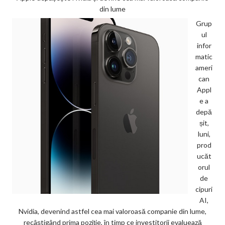
din lume
Grup
ul
infor
matic
ameri
can
Appl
e a
depă
șit,
luni,
prod
ucăt
orul
de
cipuri
AI,
Nvidia, devenind astfel cea mai valoroasă companie din lume,
recâștigând prima poziție, în timp ce investitorii evaluează