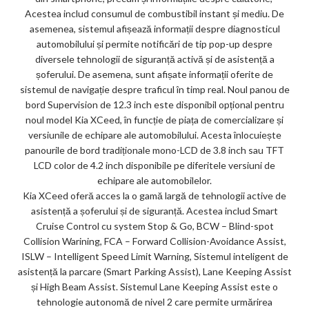
Acestea includ consumul de combustibil instant și mediu. De
asemenea, sistemul afișează informații despre diagnosticul
automobilului și permite notificări de tip pop-up despre
diversele tehnologii de siguranță activă și de asistență a
șoferului. De asemena, sunt afișate informații oferite de
sistemul de navigație despre traficul în timp real. Noul panou de
bord Supervision de 12.3 inch este disponibil opțional pentru
noul model Kia XCeed, în funcție de piața de comercializare și
versiunile de echipare ale automobilului. Acesta înlocuiește
panourile de bord tradiționale mono-LCD de 3.8 inch sau TFT
LCD color de 4.2 inch disponibile pe diferitele versiuni de
echipare ale automobilelor.
Kia XCeed oferă acces la o gamă largă de tehnologii active de
asistență a șoferului și de siguranță. Acestea includ Smart
Cruise Control cu system Stop & Go, BCW – Blind-spot
Collision Warining, FCA – Forward Collision-Avoidance Assist,
ISLW – Intelligent Speed Limit Warning, Sistemul inteligent de
asistență la parcare (Smart Parking Assist), Lane Keeping Assist
și High Beam Assist. Sistemul Lane Keeping Assist este o
tehnologie autonomă de nivel 2 care permite urmărirea