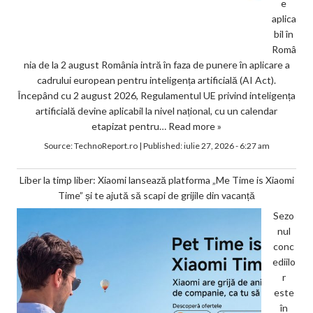
e
aplica
bil în
Româ
nia de la 2 august România intră în faza de punere în aplicare a
cadrului european pentru inteligența artificială (AI Act).
Începând cu 2 august 2026, Regulamentul UE privind inteligența
artificială devine aplicabil la nivel național, cu un calendar
etapizat pentru…
Read more »
Source:
TechnoReport.ro
|
Published:
iulie 27, 2026 - 6:27 am
Liber la timp liber: Xiaomi lansează platforma „Me Time is Xiaomi
Time” și te ajută să scapi de grijile din vacanță
Sezo
nul
conc
ediilo
r
este
în