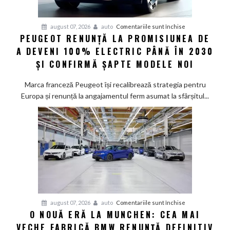
pentru
august 07, 2026
auto
Comentariile sunt închise
PEUGEOT RENUNȚĂ LA PROMISIUNEA DE
Peugeot
A DEVENI 100% ELECTRIC PÂNĂ ÎN 2030
renunță
la
ȘI CONFIRMĂ ȘAPTE MODELE NOI
promisiunea
de
Marca franceză Peugeot își recalibrează strategia pentru
a
Europa și renunță la angajamentul ferm asumat la sfârșitul...
deveni
100%
electric
până
în
2030
și
confirmă
șapte
pentru
august 07, 2026
auto
Comentariile sunt închise
modele
O NOUĂ ERĂ LA MUNCHEN: CEA MAI
O
noi
VECHE FABRICĂ BMW RENUNȚĂ DEFINITIV
nouă