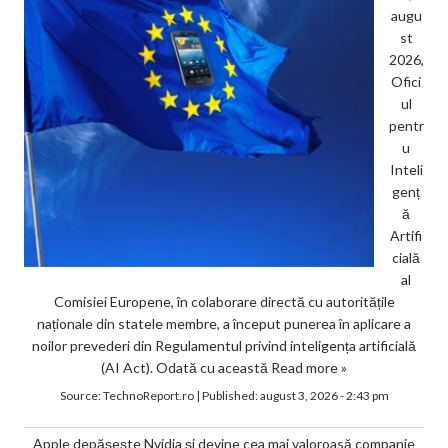
augu
st
2026,
Ofici
ul
pentr
u
Inteli
genț
ă
Artifi
cială
al
Comisiei Europene, în colaborare directă cu autoritățile
naționale din statele membre, a început punerea în aplicare a
noilor prevederi din Regulamentul privind inteligența artificială
(AI Act). Odată cu această
Read more »
Source:
TechnoReport.ro
|
Published:
august 3, 2026 - 2:43 pm
Apple depășește Nvidia și devine cea mai valoroasă companie