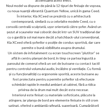
accentuând acest efect.
Noul model va dispune de până la 12 tipuri de finisaje de vopsea,
cu noua nuanță vibrantă Quantum Yellow, unică în gama Ceed.
În interior, Kia XCeed se prezintă cu o arhitectură
contemporană, similară cu a celorlalte modele Ceed, cu o
consolă centrală sculptată, ușor orientată către șofer. Având un
șezut al scaunelor mai coborât decât într-un SUV tradițional dar
cu o gardă la sol mai mare decât a hatchback-ului convențional,
Kia XCeed oferă șoferilor o poziție de condus sportivă, dar care
permite o bună vizibilitate asupra drumului.
Un sistem de infotainment cu ecran touchscreen ”plutitor” se
află în centru planșei de bord, în timp ce partea îngustă a
panoului de comenzi oferă un set de butoane cu contact tactil
pentru controlul volumului audio, încălzire și ventilație. Cu formă
și cu funcționalități cu ergonomie sporită, aceste butoane au
fost proiectate pentru a permite șoferilor să efectueze
schimbări rapide în mediul ambiant al cabinei, fără a ridica
privirea de la drum mai mult decât este necesar.
Interiorul este finisat cu materiale sofisticate, plăcute la
atingere, iar planșa de bord are elemente finisate in stil crom
satinat, oferind o ambianță rafinată, superioară. Cumpărătorii