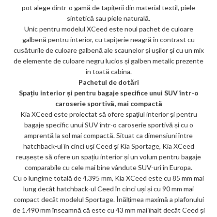
pot alege dintr-o gamă de tapițerii din material textil, piele
sintetică sau piele naturală.
Unic pentru modelul XCeed este noul pachet de culoare
galbenă pentru interior, cu tapițerie neagră în contrast cu
cusăturile de culoare galbenă ale scaunelor și ușilor și cu un mix
de elemente de culoare negru lucios și galben metalic prezente
în toată cabina.
Pachetul de dotări
Spațiu interior și pentru bagaje specifice unui SUV într-o
caroserie sportivă, mai compactă
Kia XCeed este proiectat să ofere spațiul interior și pentru
bagaje specific unui SUV într-o caroserie sportivă și cu o
amprentă la sol mai compactă. Situat ca dimensiuni între
hatchback-ul în cinci uși Ceed și Kia Sportage, Kia XCeed
reușește să ofere un spațiu interior și un volum pentru bagaje
comparabile cu cele mai bine vândute SUV-uri în Europa.
Cu o lungime totală de 4.395 mm, Kia XCeed este cu 85 mm mai
lung decât hatchback-ul Ceed în cinci uși și cu 90 mm mai
compact decât modelul Sportage. Înălțimea maximă a plafonului
de 1.490 mm înseamnă că este cu 43 mm mai înalt decât Ceed și