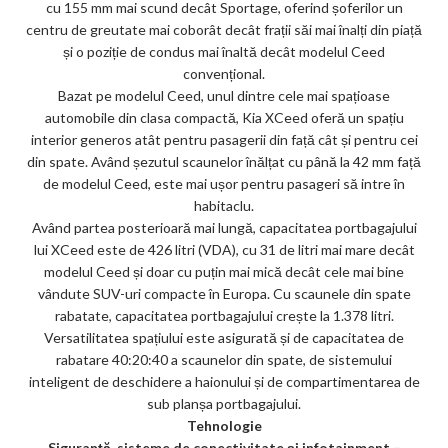
cu 155 mm mai scund decât Sportage, oferind șoferilor un
centru de greutate mai coborât decât frații săi mai înalți din piață
și o poziție de condus mai înaltă decât modelul Ceed
convențional.
Bazat pe modelul Ceed, unul dintre cele mai spațioase
automobile din clasa compactă, Kia XCeed oferă un spațiu
interior generos atât pentru pasagerii din față cât și pentru cei
din spate. Având șezutul scaunelor înălțat cu până la 42 mm față
de modelul Ceed, este mai ușor pentru pasageri să intre în
habitaclu.
Având partea posterioară mai lungă, capacitatea portbagajului
lui XCeed este de 426 litri (VDA), cu 31 de litri mai mare decât
modelul Ceed și doar cu puțin mai mică decât cele mai bine
vândute SUV-uri compacte în Europa. Cu scaunele din spate
rabatate, capacitatea portbagajului crește la 1.378 litri.
Versatilitatea spațiului este asigurată și de capacitatea de
rabatare 40:20:40 a scaunelor din spate, de sistemului
inteligent de deschidere a haionului și de compartimentarea de
sub planșa portbagajului.
Tehnologie
Siguranță, sisteme de conectivitate și infotainment –