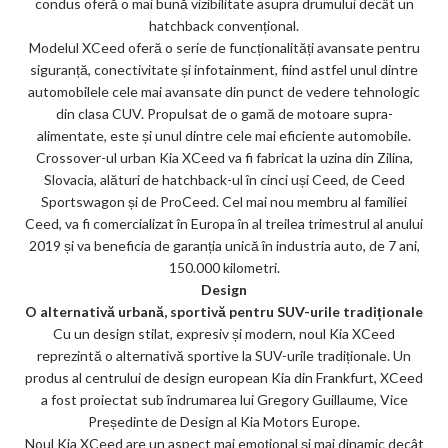
condus oferă o mai bună vizibilitate asupra drumului decât un
hatchback convențional.
Modelul XCeed oferă o serie de funcționalități avansate pentru
siguranță, conectivitate și infotainment, fiind astfel unul dintre
automobilele cele mai avansate din punct de vedere tehnologic
din clasa CUV. Propulsat de o gamă de motoare supra-
alimentate, este și unul dintre cele mai eficiente automobile.
Crossover-ul urban Kia XCeed va fi fabricat la uzina din Zilina,
Slovacia, alături de hatchback-ul în cinci uși Ceed, de Ceed
Sportswagon și de ProCeed. Cel mai nou membru al familiei
Ceed, va fi comercializat în Europa în al treilea trimestrul al anului
2019 și va beneficia de garanția unică în industria auto, de 7 ani,
150.000 kilometri.
Design
O alternativă urbană, sportivă pentru SUV-urile tradiționale
Cu un design stilat, expresiv și modern, noul Kia XCeed
reprezintă o alternativă sportive la SUV-urile tradiționale. Un
produs al centrului de design european Kia din Frankfurt, XCeed
a fost proiectat sub îndrumarea lui Gregory Guillaume, Vice
Președinte de Design al Kia Motors Europe.
Noul Kia XCeed are un aspect mai emoțional și mai dinamic decât