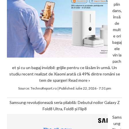
plin
dans,
însă
de
mult
e ori
bagaj
ele
vin la
pach
et și cu un bagaj invizibil: grijile pentru ce lăsăm în urmă. Un
studiu recent realizat de Xiaomi arată că 49% dintre români se
tem de spargeri
Read more »
Source:
TechnoReport.ro
|
Published:
iulie 22, 2026 - 7:31 pm
Samsung revoluționează seria pliabilă: Debutul noilor Galaxy Z
Fold8 Ultra, Fold8 și Flip8
Sams
ung