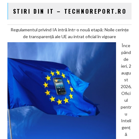
STIRI DIN IT – TECHNOREPORT.RO
Regulamentul privind IA intră într-o nouă etapă: Noile cerințe
de transparență ale UE au intrat oficial în vigoare
Înce
pând
de
ieri, 2
augu
st
2026,
Ofici
ul
pentr
u
Inteli
genț
ă