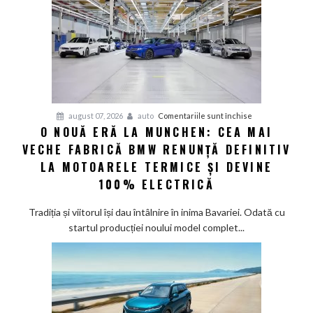
electric
până
în
2030
și
confirmă
șapte
pentru
august 07, 2026
auto
Comentariile sunt închise
modele
O NOUĂ ERĂ LA MUNCHEN: CEA MAI
O
noi
VECHE FABRICĂ BMW RENUNȚĂ DEFINITIV
nouă
eră
LA MOTOARELE TERMICE ȘI DEVINE
la
100% ELECTRICĂ
Munchen:
Cea
Tradiția și viitorul își dau întâlnire în inima Bavariei. Odată cu
mai
startul producției noului model complet...
veche
fabrică
BMW
renunță
definitiv