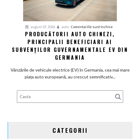
la
motoarele
termice
și
pentru
august 07, 2026
auto
Comentariile sunt închise
devine
PRODUCĂTORII AUTO CHINEZI,
Producătorii
100%
PRINCIPALII BENEFICIARI AI
auto
electrică
chinezi,
SUBVENȚILOR GUVERNAMENTALE EV DIN
principalii
GERMANIA
beneficiari
ai
Vânzările de vehicule electrice (EV) în Germania, cea mai mare
subvenților
piața auto europeană, au crescut semnificativ...
guvernamentale
EV
din
Germania
CATEGORII