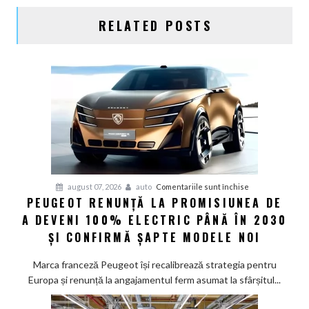
RELATED POSTS
pentru
august 07, 2026
auto
Comentariile sunt închise
PEUGEOT RENUNȚĂ LA PROMISIUNEA DE
Peugeot
A DEVENI 100% ELECTRIC PÂNĂ ÎN 2030
renunță
la
ȘI CONFIRMĂ ȘAPTE MODELE NOI
promisiunea
de
Marca franceză Peugeot își recalibrează strategia pentru
a
Europa și renunță la angajamentul ferm asumat la sfârșitul...
deveni
100%