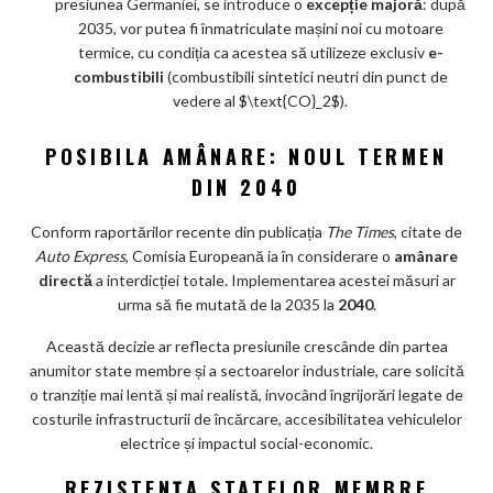
presiunea Germaniei, se introduce o
excepție majoră
: după
2035, vor putea fi înmatriculate mașini noi cu motoare
termice, cu condiția ca acestea să utilizeze exclusiv
e-
combustibili
(combustibili sintetici neutri din punct de
vedere al $\text{CO}_2$).
POSIBILA AMÂNARE: NOUL TERMEN
DIN 2040
Conform raportărilor recente din publicația
The Times
, citate de
Auto Express
, Comisia Europeană ia în considerare o
amânare
directă
a interdicției totale. Implementarea acestei măsuri ar
urma să fie mutată de la 2035 la
2040
.
Această decizie ar reflecta presiunile crescânde din partea
anumitor state membre și a sectoarelor industriale, care solicită
o tranziție mai lentă și mai realistă, invocând îngrijorări legate de
costurile infrastructurii de încărcare, accesibilitatea vehiculelor
electrice și impactul social-economic.
REZISTENȚA STATELOR MEMBRE