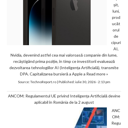
șit,
luni,
prod
ucăt
orul
de
cipuri
AI,
Nvidia, devenind astfel cea mai valoroasă companie din lume,
recâștigând prima poziție, în timp ce investitorii evaluează
dezvoltarea tehnologiilor AI (Inteligența Artificială), transmite
DPA. Capitalizarea bursieră a Apple a
Read more »
Source:
TechnoReport.ro
|
Published:
iulie 30, 2026 - 2:13 pm
ANCOM: Regulamentul UE privind Inteligența Artificială devine
aplicabil în România de la 2 august
ANC
OM:
Regu