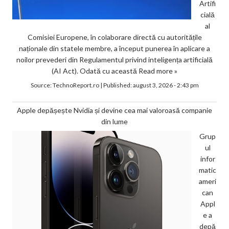
Artifi
cială
al
Comisiei Europene, în colaborare directă cu autoritățile
naționale din statele membre, a început punerea în aplicare a
noilor prevederi din Regulamentul privind inteligența artificială
(AI Act). Odată cu această
Read more »
Source:
TechnoReport.ro
|
Published:
august 3, 2026 - 2:43 pm
Apple depășește Nvidia și devine cea mai valoroasă companie
din lume
Grup
ul
infor
matic
ameri
can
Appl
e a
depă