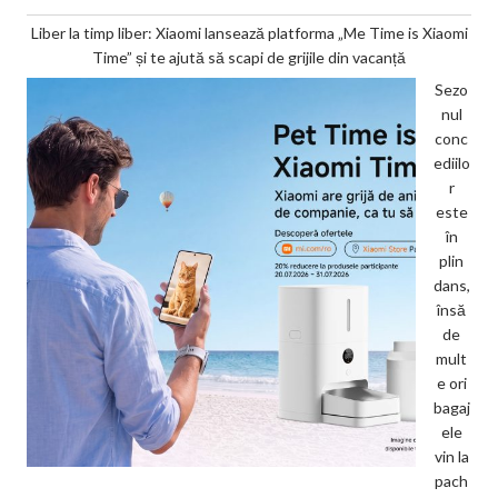
Liber la timp liber: Xiaomi lansează platforma „Me Time is Xiaomi
Time” și te ajută să scapi de grijile din vacanță
Sezo
nul
conc
ediilo
r
este
în
plin
dans,
însă
de
mult
e ori
bagaj
ele
vin la
pach