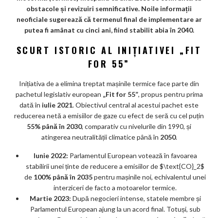
k
obstacole și revizuiri semnificative. Noile informații
neoficiale sugerează că termenul final de implementare ar
m
putea fi amânat cu cinci ani, fiind stabilit abia în 2040.
ar
SCURT ISTORIC AL INIȚIATIVEI „FIT
ks
FOR 55”
Inițiativa de a elimina treptat mașinile termice face parte din
pachetul legislativ european
„Fit for 55”
, propus pentru prima
dată în
iulie 2021
. Obiectivul central al acestui pachet este
reducerea netă a emisiilor de gaze cu efect de seră cu cel puțin
55% până în 2030
, comparativ cu nivelurile din 1990, și
atingerea neutralității climatice până în
2050
.
Iunie 2022:
Parlamentul European votează în favoarea
stabilirii unei ținte de reducere a emisiilor de $\text{CO}_2$
de
100% până în 2035
pentru mașinile noi, echivalentul unei
interziceri de facto a motoarelor termice.
Martie 2023:
După negocieri intense, statele membre și
Parlamentul European ajung la un acord final. Totuși, sub