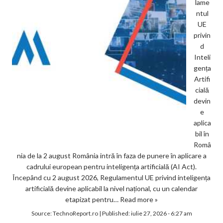
lame
ntul
UE
privin
d
Inteli
gența
Artifi
cială
devin
e
aplica
bil în
Româ
nia de la 2 august România intră în faza de punere în aplicare a
cadrului european pentru inteligența artificială (AI Act).
Începând cu 2 august 2026, Regulamentul UE privind inteligența
artificială devine aplicabil la nivel național, cu un calendar
etapizat pentru…
Read more »
Source:
TechnoReport.ro
|
Published:
iulie 27, 2026 - 6:27 am