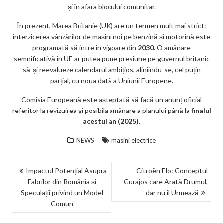
și în afara blocului comunitar.
În prezent, Marea Britanie (UK) are un termen mult mai strict:
interzicerea vânzărilor de mașini noi pe benzină și motorină este
programată să intre în vigoare din
2030
. O amânare
semnificativă în UE ar putea pune presiune pe guvernul britanic
să-și reevalueze calendarul ambițios, aliniindu-se, cel puțin
parțial, cu noua dată a Uniunii Europene.
Comisia Europeană este așteptată să facă un anunț oficial
referitor la revizuirea și posibila amânare a planului până la
finalul
acestui an (2025)
.
NEWS
masini electrice
NAVIGARE
Impactul Potențial Asupra
Citroën Elo: Conceptul
Fabrilor din România și
Curajos care Arată Drumul,
ÎN
Speculații privind un Model
dar nu îl Urmează
ARTICOLE
Comun