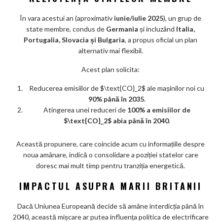
În vara acestui an (aproximativ
iunie/iulie 2025
), un grup de
state membre, condus de
Germania
și incluzând
Italia,
Portugalia, Slovacia și Bulgaria
, a propus oficial un plan
alternativ mai flexibil.
Acest plan solicita:
Reducerea emisiilor de $\text{CO}_2$ ale mașinilor noi cu
90% până în 2035
.
Atingerea unei reduceri de
100% a emisiilor de
$\text{CO}_2$ abia până în 2040
.
Această propunere, care coincide acum cu informațiile despre
noua amânare, indică o consolidare a poziției statelor care
doresc mai mult timp pentru tranziția energetică.
IMPACTUL ASUPRA MARII BRITANII
Dacă Uniunea Europeană decide să amâne interdicția până în
2040, această mișcare ar putea influența politica de electrificare