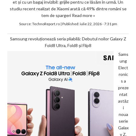
et și cu un bagaj invizibil: grijile pentru ce lăsăm în urmă. Un
studiu recent realizat de Xiaomi arată că 49% dintre români se
tem de spargeri
Read more »
Source:
TechnoReport.ro
|
Published:
iulie 22, 2026 - 7:31 pm
Samsung revoluționează seria pliabilă: Debutul noilor Galaxy Z
Fold8 Ultra, Fold8 și Flip8
Sams
ung
Elect
ronic
s a
preze
ntat
astăz
i
noua
serie
Galax
y Z,