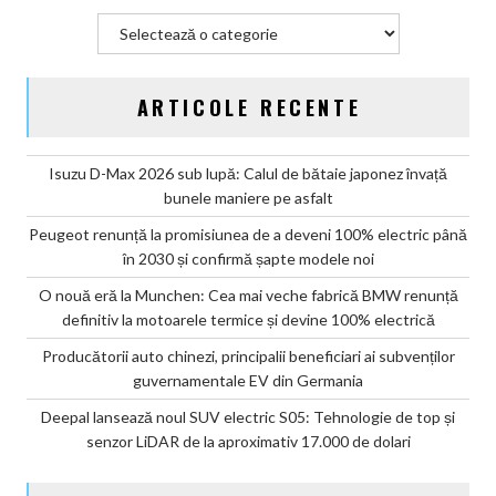
Categorii
ARTICOLE RECENTE
Isuzu D-Max 2026 sub lupă: Calul de bătaie japonez învață
bunele maniere pe asfalt
Peugeot renunță la promisiunea de a deveni 100% electric până
în 2030 și confirmă șapte modele noi
O nouă eră la Munchen: Cea mai veche fabrică BMW renunță
definitiv la motoarele termice și devine 100% electrică
Producătorii auto chinezi, principalii beneficiari ai subvenților
guvernamentale EV din Germania
Deepal lansează noul SUV electric S05: Tehnologie de top și
senzor LiDAR de la aproximativ 17.000 de dolari