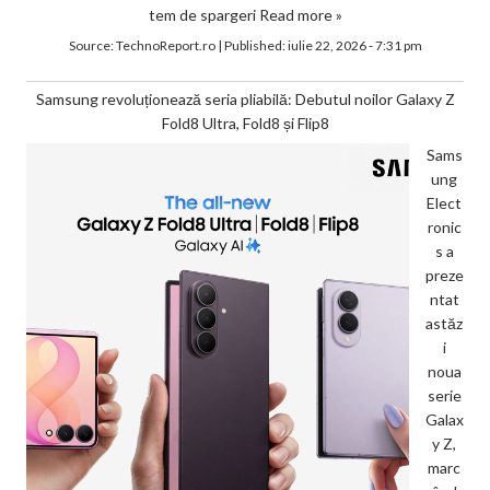
tem de spargeri
Read more »
Source:
TechnoReport.ro
|
Published:
iulie 22, 2026 - 7:31 pm
Samsung revoluționează seria pliabilă: Debutul noilor Galaxy Z
Fold8 Ultra, Fold8 și Flip8
Sams
ung
Elect
ronic
s a
preze
ntat
astăz
i
noua
serie
Galax
y Z,
marc