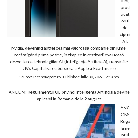
luni,
prod
ucăt
orul
de
cipuri
AI,
Nvidia, devenind astfel cea mai valoroasă companie din lume,
recâștigând prima poziție, în timp ce investitorii evaluează
dezvoltarea tehnologiilor AI (Inteligența Artificială), transmite
DPA. Capitalizarea bursieră a Apple a
Read more »
Source:
TechnoReport.ro
|
Published:
iulie 30, 2026 - 2:13 pm
ANCOM: Regulamentul UE privind Inteligența Artificială devine
aplicabil în România de la 2 august
ANC
OM:
Regu
lame
ntul