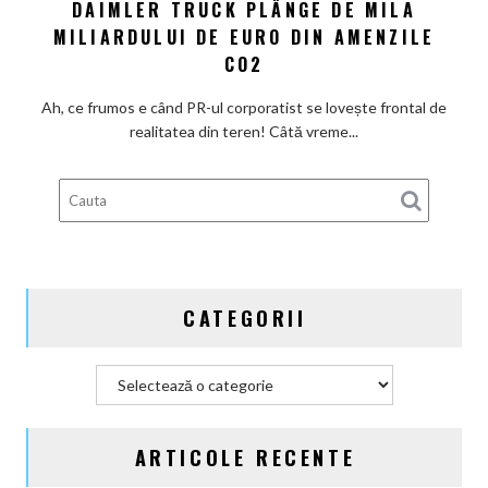
eșapament,
DAIMLER TRUCK PLÂNGE DE MILA
De
dar
ce
MILIARDULUI DE EURO DIN AMENZILE
cu
există
CO2
Actros
încă
electric
loc
Ah, ce frumos e când PR-ul corporatist se lovește frontal de
în
pentru
realitatea din teren! Câtă vreme...
broșură:
ieftiniri?
Daimler
Truck
plânge
de
mila
miliardului
CATEGORII
de
euro
din
Categorii
amenzile
CO2
ARTICOLE RECENTE