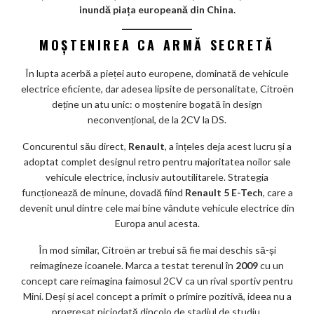
inundă piața europeană din China.
ks
MOȘTENIREA CA ARMĂ SECRETĂ
În lupta acerbă a pieței auto europene, dominată de vehicule
electrice eficiente, dar adesea lipsite de personalitate, Citroën
deține un atu unic: o moștenire bogată în design
neconvențional, de la 2CV la DS.
Concurentul său direct,
Renault
, a înțeles deja acest lucru și a
adoptat complet designul retro pentru majoritatea noilor sale
vehicule electrice, inclusiv autoutilitarele. Strategia
funcționează de minune, dovadă fiind
Renault 5 E-Tech
, care a
devenit unul dintre cele mai bine vândute vehicule electrice din
Europa anul acesta.
În mod similar, Citroën ar trebui să fie mai deschis să-și
reimagineze icoanele. Marca a testat terenul în
2009
cu un
concept care reimagina faimosul 2CV ca un rival sportiv pentru
Mini. Deși și acel concept a primit o primire pozitivă, ideea nu a
progresat niciodată dincolo de stadiul de studiu.