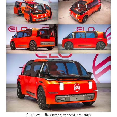
,
,
NEWS
Citroen
concept
Stellantis