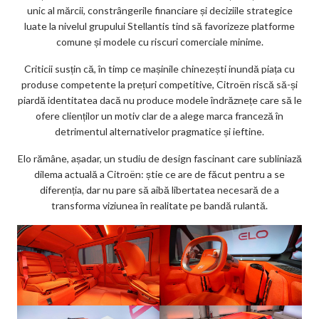
unic al mărcii, constrângerile financiare și deciziile strategice
luate la nivelul grupului Stellantis tind să favorizeze platforme
comune și modele cu riscuri comerciale minime.
Criticii susțin că, în timp ce mașinile chinezești inundă piața cu
produse competente la prețuri competitive, Citroën riscă să-și
piardă identitatea dacă nu produce modele îndrăznețe care să le
ofere clienților un motiv clar de a alege marca franceză în
detrimentul alternativelor pragmatice și ieftine.
Elo rămâne, așadar, un studiu de design fascinant care subliniază
dilema actuală a Citroën: știe ce are de făcut pentru a se
diferenția, dar nu pare să aibă libertatea necesară de a
transforma viziunea în realitate pe bandă rulantă.