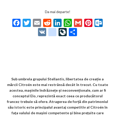
Da mai departe!
F
T
E
R
Li
W
G
Pi
O
ac
w
m
e
n
h
m
nt
ut
V
g
Li
P
e
itt
ai
d
ke
at
ai
er
lo
K
o
ve
ar
b
er
l
di
dI
s
l
es
o
o
Jo
ta
o
t
n
A
t
k.
gl
ur
je
o
p
co
e_
n
az
k
p
m
b
al
ă
o
Sub umbrela grupului Stellantis, libertatea de creație a
mărcii Citroën este mai restrânsă decât în trecut. Cu toate
o
acestea, mașinile îndrăznețe și neconvenționale, cum ar fi
k
conceptul Elo, reprezintă exact ceea ce producătorul
francez trebuie să ofere. Atragerea de forță din patrimoniul
m
său istoric este principalul avantaj competitiv al Citroën în
ar
fața valului de mașini competente și bine prețuite care