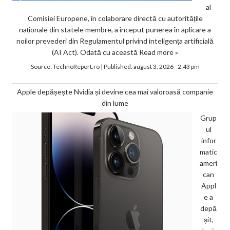
al
Comisiei Europene, în colaborare directă cu autoritățile
naționale din statele membre, a început punerea în aplicare a
noilor prevederi din Regulamentul privind inteligența artificială
(AI Act). Odată cu această
Read more »
Source:
TechnoReport.ro
|
Published:
august 3, 2026 - 2:43 pm
Apple depășește Nvidia și devine cea mai valoroasă companie
din lume
Grup
ul
infor
matic
ameri
can
Appl
e a
depă
șit,