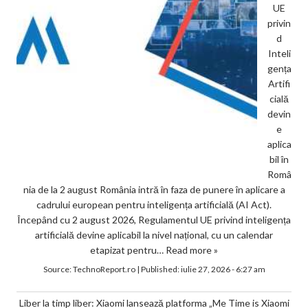
UE
privin
d
Inteli
gența
Artifi
cială
devin
e
aplica
bil în
Româ
nia de la 2 august România intră în faza de punere în aplicare a
cadrului european pentru inteligența artificială (AI Act).
Începând cu 2 august 2026, Regulamentul UE privind inteligența
artificială devine aplicabil la nivel național, cu un calendar
etapizat pentru…
Read more »
Source:
TechnoReport.ro
|
Published:
iulie 27, 2026 - 6:27 am
Liber la timp liber: Xiaomi lansează platforma „Me Time is Xiaomi