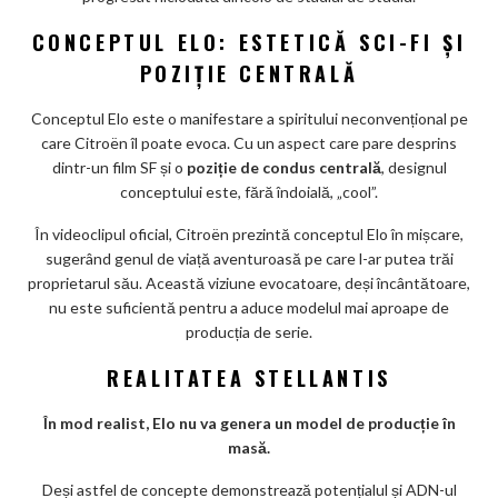
CONCEPTUL ELO: ESTETICĂ SCI-FI ȘI
POZIȚIE CENTRALĂ
Conceptul Elo este o manifestare a spiritului neconvențional pe
care Citroën îl poate evoca. Cu un aspect care pare desprins
dintr-un film SF și o
poziție de condus centrală
, designul
conceptului este, fără îndoială, „cool”.
În videoclipul oficial, Citroën prezintă conceptul Elo în mișcare,
sugerând genul de viață aventuroasă pe care l-ar putea trăi
proprietarul său. Această viziune evocatoare, deși încântătoare,
nu este suficientă pentru a aduce modelul mai aproape de
producția de serie.
REALITATEA STELLANTIS
În mod realist, Elo nu va genera un model de producție în
masă.
Deși astfel de concepte demonstrează potențialul și ADN-ul