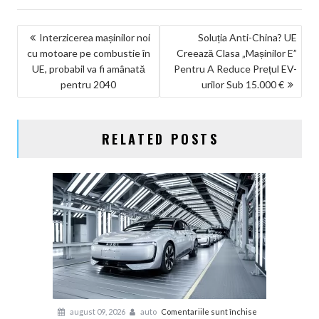
NAVIGARE
Interzicerea mașinilor noi
Soluția Anti-China? UE
cu motoare pe combustie în
Creează Clasa „Mașinilor E”
ÎN
UE, probabil va fi amânată
Pentru A Reduce Prețul EV-
ARTICOLE
pentru 2040
urilor Sub 15.000 €
RELATED POSTS
pentru
august 09, 2026
auto
Comentariile sunt închise