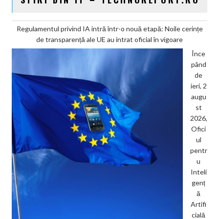
Regulamentul privind IA intră într-o nouă etapă: Noile cerințe
de transparență ale UE au intrat oficial în vigoare
Înce
pând
de
ieri, 2
augu
st
2026,
Ofici
ul
pentr
u
Inteli
genț
ă
Artifi
cială