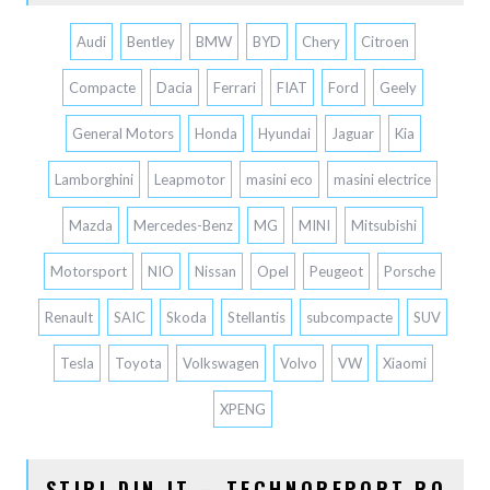
Audi
Bentley
BMW
BYD
Chery
Citroen
Compacte
Dacia
Ferrari
FIAT
Ford
Geely
General Motors
Honda
Hyundai
Jaguar
Kia
Lamborghini
Leapmotor
masini eco
masini electrice
Mazda
Mercedes-Benz
MG
MINI
Mitsubishi
Motorsport
NIO
Nissan
Opel
Peugeot
Porsche
Renault
SAIC
Skoda
Stellantis
subcompacte
SUV
Tesla
Toyota
Volkswagen
Volvo
VW
Xiaomi
XPENG
STIRI DIN IT – TECHNOREPORT.RO