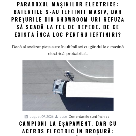
Audi
PARADOXUL MAȘINILOR ELECTRICE:
Paradoxul
să
BATERIILE S-AU IEFTINIT MASIV, DAR
mașinilor
schimbe
electrice:
PREȚURILE DIN SHOWROOM-URI REFUZĂ
foaia
Bateriile
SĂ SCADĂ LA FEL DE REPEDE. DE CE
s-
EXISTĂ ÎNCĂ LOC PENTRU IEFTINIRI?
au
ieftinit
Dacă ai analizat piața auto în ultimii ani cu gândul la o mașină
masiv,
electrică, probabil ai...
dar
prețurile
din
showroom-
uri
refuză
să
scadă
la
pentru
august 09, 2026
auto
Comentariile sunt închise
fel
CAMPIONI LA EȘAPAMENT, DAR CU
Campioni
de
ACTROS ELECTRIC ÎN BROȘURĂ:
la
repede.