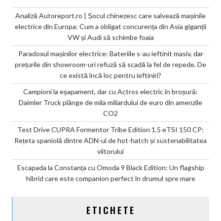
Analiză Autoreport.ro | Șocul chinezesc care salvează mașinile
electrice din Europa: Cum a obligat concurența din Asia giganții
VW și Audi să schimbe foaia
Paradoxul mașinilor electrice: Bateriile s-au ieftinit masiv, dar
prețurile din showroom-uri refuză să scadă la fel de repede. De
ce există încă loc pentru ieftiniri?
Campioni la eșapament, dar cu Actros electric în broșură:
Daimler Truck plânge de mila miliardului de euro din amenzile
CO2
Test Drive CUPRA Formentor Tribe Edition 1.5 eTSI 150 CP:
Rețeta spaniolă dintre ADN-ul de hot-hatch și sustenabilitatea
viitorului
Escapada la Constanța cu Omoda 9 Black Edition: Un flagship
hibrid care este companion perfect în drumul spre mare
ETICHETE