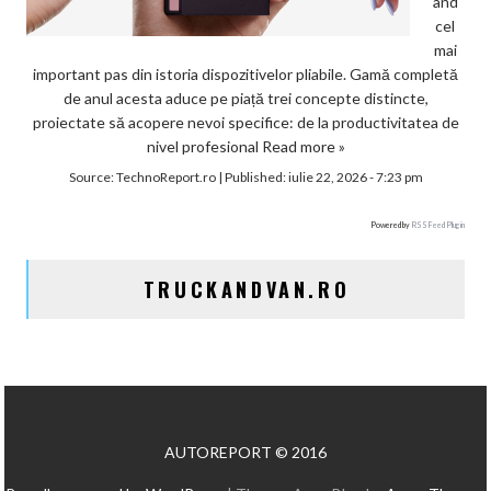
ând
cel
mai
important pas din istoria dispozitivelor pliabile. Gamă completă
de anul acesta aduce pe piață trei concepte distincte,
proiectate să acopere nevoi specifice: de la productivitatea de
nivel profesional
Read more »
Source:
TechnoReport.ro
|
Published:
iulie 22, 2026 - 7:23 pm
Powered by
RSS Feed Plugin
TRUCKANDVAN.RO
AUTOREPORT © 2016