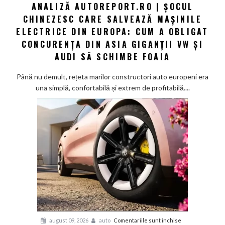
ANALIZĂ AUTOREPORT.RO | ȘOCUL
Analiză
CHINEZESC CARE SALVEAZĂ MAȘINILE
Autoreport.ro
|
ELECTRICE DIN EUROPA: CUM A OBLIGAT
Șocul
CONCURENȚA DIN ASIA GIGANȚII VW ȘI
chinezesc
AUDI SĂ SCHIMBE FOAIA
care
salvează
Până nu demult, rețeta marilor constructori auto europeni era
mașinile
una simplă, confortabilă și extrem de profitabilă....
electrice
din
Europa:
Cum
a
obligat
concurența
din
Asia
giganții
VW
și
pentru
august 09, 2026
auto
Comentariile sunt închise