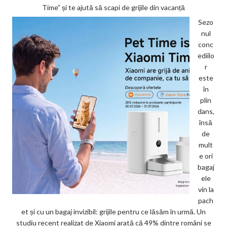
Time” și te ajută să scapi de grijile din vacanță
Sezo
nul
conc
ediilo
r
este
în
plin
dans,
însă
de
mult
e ori
bagaj
ele
vin la
pach
et și cu un bagaj invizibil: grijile pentru ce lăsăm în urmă. Un
studiu recent realizat de Xiaomi arată că 49% dintre români se